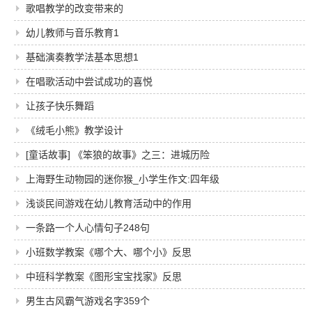
歌唱教学的改变带来的
幼儿教师与音乐教育1
基础演奏教学法基本思想1
在唱歌活动中尝试成功的喜悦
让孩子快乐舞蹈
《绒毛小熊》教学设计
[童话故事] 《笨狼的故事》之三：进城历险
上海野生动物园的迷你猴_小学生作文:四年级
浅谈民间游戏在幼儿教育活动中的作用
一条路一个人心情句子248句
小班数学教案《哪个大、哪个小》反思
中班科学教案《图形宝宝找家》反思
男生古风霸气游戏名字359个