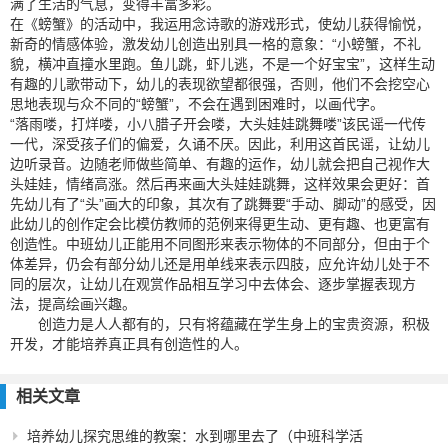
满了生活的气息，变得丰富多彩。
在《螃蟹》的活动中，我运用念诗歌的游戏形式，使幼儿获得愉悦，
新奇的情感体验，激发幼儿创造出别具一格的意象：“小螃蟹，不礼
貌，横冲直撞水里跑。鱼儿跳，虾儿逃，不是一个好宝宝”，这样生动
有趣的儿歌带动下，幼儿的表现欲望都很强，否则，他们不会挖空心
思地表现与众不同的“螃蟹”，不会在遇到困难时，以画代字。
“落雨喽，打烊喽，小八腊子开会喽，大头娃娃跳舞喽”该民谣一代传
一代，深受孩子们的偏爱，久诵不厌。因此，利用这首民谣，让幼儿
边听录音。边随老师做些简单、有趣的运作，幼儿就会把自己视作大
头娃娃，情绪高涨。然后再来画大头娃娃跳舞，这样效果会更好：首
先幼儿有了“头”画大的印象，其次有了跳舞要“手动、脚动”的感受，因
此幼儿的创作定会比模仿教师的范例来得更生动、更有趣、也更富有
创造性。中班幼儿正能用不同图形来表示物体的不同部分，但由于个
体差异，仍会有部分幼儿还是用单线来表示四肢，应允许幼儿处于不
同的层次，让幼儿在观赏作品相互学习中去体会、逐步掌握表现方
法，提高绘画兴趣。
创造力是人人都有的，只有将蕴藏在学生身上的宝贵资源，积极
开发，才能培养真正具有创造性的人。
相关文章
培养幼儿探究思维的教案：水到哪里去了（中班科学活