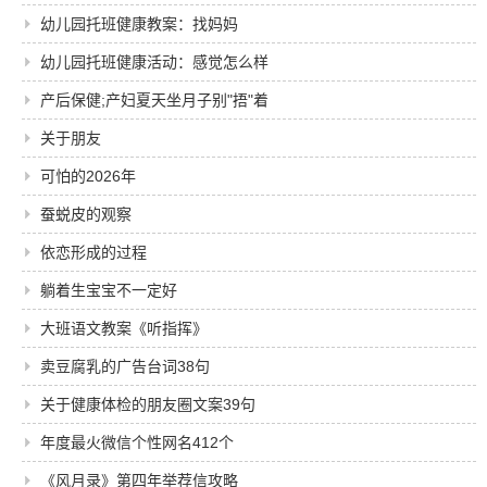
幼儿园托班健康教案：找妈妈
幼儿园托班健康活动：感觉怎么样
产后保健;产妇夏天坐月子别"捂"着
关于朋友
可怕的2026年
蚕蜕皮的观察
依恋形成的过程
躺着生宝宝不一定好
大班语文教案《听指挥》
卖豆腐乳的广告台词38句
关于健康体检的朋友圈文案39句
年度最火微信个性网名412个
《风月录》第四年举荐信攻略