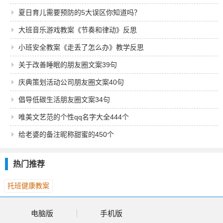
夏日育儿需要预防的5大误区你知道吗？
大班音乐游戏教案《节奏和律动》反思
小班安全教案《走丢了怎么办》教学反思
关于改善睡眠的朋友圈文案39句
庆典策划活动公司朋友圈文案40句
倡导低碳生活朋友圈文案34句
唯美文艺范的个性qq名字大全444个
给老婆的备注昵称甜蜜的450个
热门推荐
托班健康教案
电脑版
手机版