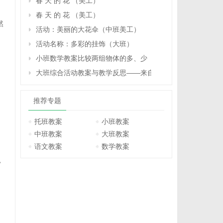
春 天 的 花 （美工）
春 天 的 花 （美工）
然
活动：美丽的大花伞（中班美工）
活动名称：多彩的挂饰（大班）
小班数学教案比较两组物体的多、少（计算活动）反思
大班综合活动教案与教学反思——来自夏天的故事
推荐专题
托班教案
小班教案
中班教案
大班教案
语文教案
数学教案
，