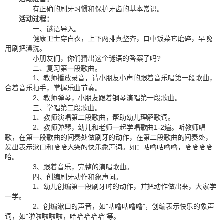
有正确的刷牙习惯和保护牙齿的基本常识。
活动过程：
一、谜语导入。
健康卫士穿白衣，上下两排真整齐，口中饭菜它磨碎，早晚
用刷把澡洗。
小朋友们，你们猜出这个谜语的答案了吗?
二、复习第一段歌曲。
1、教师播放录音，请小朋友小声的跟着音乐唱第一段歌曲，
合着音乐拍手，掌握乐曲节奏。
2、教师弹琴，小朋友跟着钢琴演唱第一段歌曲。
三、学唱第二段歌曲。
1、教师演唱第二段歌曲，帮助幼儿理解歌词。
2、教师弹琴，幼儿和老师一起学唱歌曲1-2遍。听教师唱
歌，在第一段歌曲的间奏处做刷牙的动作，在第二段歌曲的间奏处，
发出表示漱口和哈哈大笑的快乐象声词。如：咕噜咕噜噜，哈哈哈哈
哈。
3、跟着音乐，完整的演唱歌曲。
四、创编刷牙动作和象声词。
1、幼儿创编第一段刷牙时的动作，并把动作做出来，大家学
一学。
2、创编漱口的声音，如"咕噜咕噜噜"，创编表示快乐的象声
词，如"啦啦啦啦啦，哈哈哈哈哈"等。