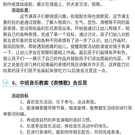
制作纸盘娃娃脸，展示在墙面上，供大家交流，观察。
活动反思：
这节课孩子们都很感兴趣，和我配合得也很默契，这节课主
要的目的是通过观察，了解人物高兴、生气、悲伤、滑稽等不同的面
部表情，尝试用绘画的形式表现出来。开始我通过让幼儿照镜子，观
察自己的各种表情，完成了第一个目标，通过讨论，孩子们幼儿对脸
部五官形象的变化和各种不同表情有了进一步了认识。幼儿作画时，
我巡回指导。帮助遇到困难的幼儿，提醒观察活动脸谱或对镜子表演
一下，让幼儿学会在观察的基础上作画。最后孩子们画得有声有色，
我让孩子们一一展示了自己的作品并鼓励孩子们讲出图画的内容， 不
足之处是在讲几种比较难画的表情时我应讲解并作示范，这样能力比
较差的孩子们就不会画起来很吃力!以后我会注意这一点。
6、中班音乐教案《表情歌》含反思
活动目标
1、喜欢音乐活动，乐于参与，淡淡表现。
2、能准确掌握停顿节奏，唱准旋律，能根据生活经验进行简
单歌词创编。
3、养成用自然的声音演唱的良好习惯。
4、乐意参加音乐活动，体验音乐活动中的快乐。
5、在进行表演时，能和同伴相互配合，共同完成表演。