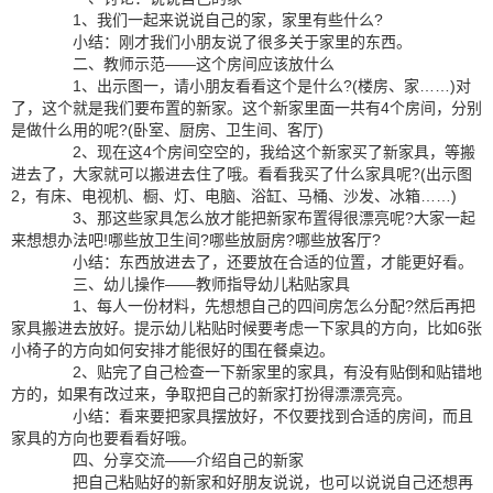
1、我们一起来说说自己的家，家里有些什么?
小结：刚才我们小朋友说了很多关于家里的东西。
二、教师示范——这个房间应该放什么
1、出示图一，请小朋友看看这个是什么?(楼房、家……)对
了，这个就是我们要布置的新家。这个新家里面一共有4个房间，分别
是做什么用的呢?(卧室、厨房、卫生间、客厅)
2、现在这4个房间空空的，我给这个新家买了新家具，等搬
进去了，大家就可以搬进去住了哦。看看我买了什么家具呢?(出示图
2，有床、电视机、橱、灯、电脑、浴缸、马桶、沙发、冰箱……)
3、那这些家具怎么放才能把新家布置得很漂亮呢?大家一起
来想想办法吧!哪些放卫生间?哪些放厨房?哪些放客厅?
小结：东西放进去了，还要放在合适的位置，才能更好看。
三、幼儿操作——教师指导幼儿粘贴家具
1、每人一份材料，先想想自己的四间房怎么分配?然后再把
家具搬进去放好。提示幼儿粘贴时候要考虑一下家具的方向，比如6张
小椅子的方向如何安排才能很好的围在餐桌边。
2、贴完了自己检查一下新家里的家具，有没有贴倒和贴错地
方的，如果有改过来，争取把自己的新家打扮得漂漂亮亮。
小结：看来要把家具摆放好，不仅要找到合适的房间，而且
家具的方向也要看看好哦。
四、分享交流——介绍自己的新家
把自己粘贴好的新家和好朋友说说，也可以说说自己还想再