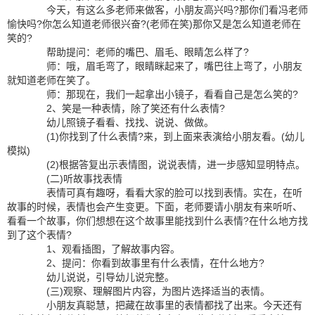
今天，有这么多老师来做客，小朋友高兴吗?那你们看冯老师
愉快吗?你怎么知道老师很兴奋?(老师在笑)那你又是怎么知道老师在
笑的?
帮助提问：老师的嘴巴、眉毛、眼睛怎么样了?
师：哦，眉毛弯了，眼睛眯起来了，嘴巴往上弯了，小朋友
就知道老师在笑了。
师：那现在，我们一起拿出小镜子，看看自己是怎么笑的?
2、笑是一种表情，除了笑还有什么表情?
幼儿照镜子看看、找找、说说、做做。
(1)你找到了什么表情?来，到上面来表演给小朋友看。(幼儿
模拟)
(2)根据答复出示表情图，说说表情，进一步感知显明特点。
(二)听故事找表情
表情可真有趣呀，看看大家的脸可以找到表情。实在，在听
故事的时候，表情也会产生变更。下面，老师要请小朋友有来听听、
看看一个故事，你们想想在这个故事里能找到什么表情?在什么地方找
到了这个表情?
1、观看插图，了解故事内容。
2、提问：你看到故事里有什么表情，在什么地方?
幼儿说说，引导幼儿说完整。
(三)观察、理解图片内容，为图片选择适当的表情。
小朋友真聪慧，把藏在故事里的表情都找了出来。今天还有