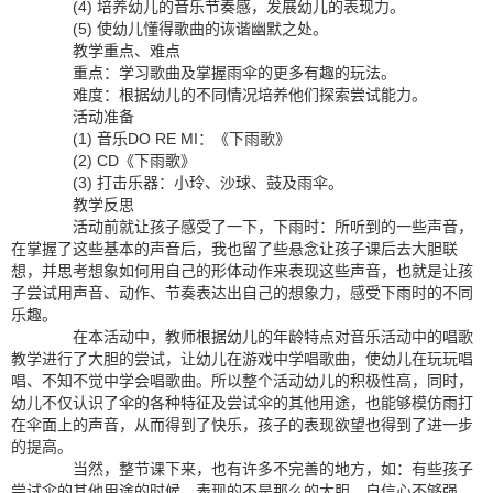
(4) 培养幼儿的音乐节奏感，发展幼儿的表现力。
(5) 使幼儿懂得歌曲的诙谐幽默之处。
教学重点、难点
重点：学习歌曲及掌握雨伞的更多有趣的玩法。
难度：根据幼儿的不同情况培养他们探索尝试能力。
活动准备
(1) 音乐DO RE MI：《下雨歌》
(2) CD《下雨歌》
(3) 打击乐器：小玲、沙球、鼓及雨伞。
教学反思
活动前就让孩子感受了一下，下雨时：所听到的一些声音，
在掌握了这些基本的声音后，我也留了些悬念让孩子课后去大胆联
想，并思考想象如何用自己的形体动作来表现这些声音，也就是让孩
子尝试用声音、动作、节奏表达出自己的想象力，感受下雨时的不同
乐趣。
在本活动中，教师根据幼儿的年龄特点对音乐活动中的唱歌
教学进行了大胆的尝试，让幼儿在游戏中学唱歌曲，使幼儿在玩玩唱
唱、不知不觉中学会唱歌曲。所以整个活动幼儿的积极性高，同时，
幼儿不仅认识了伞的各种特征及尝试伞的其他用途，也能够模仿雨打
在伞面上的声音，从而得到了快乐，孩子的表现欲望也得到了进一步
的提高。
当然，整节课下来，也有许多不完善的地方，如：有些孩子
尝试伞的其他用途的时候，表现的不是那么的大胆、自信心不够强，