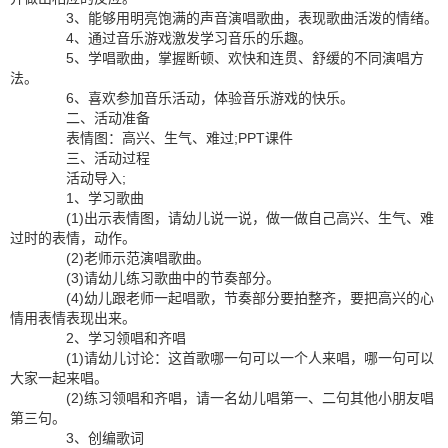
3、能够用明亮饱满的声音演唱歌曲，表现歌曲活泼的情绪。
4、通过音乐游戏激发学习音乐的乐趣。
5、学唱歌曲，掌握断顿、欢快和连贯、舒缓的不同演唱方
法。
6、喜欢参加音乐活动，体验音乐游戏的快乐。
二、活动准备
表情图：高兴、生气、难过;PPT课件
三、活动过程
活动导入;
1、学习歌曲
(1)出示表情图，请幼儿说一说，做一做自己高兴、生气、难
过时的表情，动作。
(2)老师示范演唱歌曲。
(3)请幼儿练习歌曲中的节奏部分。
(4)幼儿跟老师一起唱歌，节奏部分要拍整齐，要把高兴的心
情用表情表现出来。
2、学习领唱和齐唱
(1)请幼儿讨论：这首歌哪一句可以一个人来唱，哪一句可以
大家一起来唱。
(2)练习领唱和齐唱，请一名幼儿唱第一、二句其他小朋友唱
第三句。
3、创编歌词