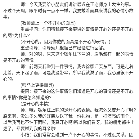
师：今天我要给小朋友们讲讲最近在王老师身上发生的事。
不过今天啊，跟平时有一点不一样，我要戴着面具来讲我的心情小故
事。
(教师戴上一个不开心的面具)
重点提问：你们猜我接下来要讲的事情是开心的还是不开心
的啊?为什么?
(不开心的。因为你戴的面具是不开心的表情。)
重点引导：引导幼儿根据已有经验进行回答。
师：对的呀，原来这个嘴角往下弯的，眉毛皱在一起的表情
是不开心的表情。
师：前两天我碰到一件事情，我去徐家汇买东西，可是走着
走着，天下起了雨，可是我没带伞，所以我就淋了雨，我心里很不开
心的。
(师马上更换面具)
提问：接下来的这件事情你们知道是开心的事情还是不开心
的事情?你是怎么知道的?
(是开心的事情)
师：哦，嘴角往上翘的是开心的表情。我怎么又变开心了呀?
原来啊，没过多久我的好朋友送了我一份礼物，是一把漂亮的雨伞，
以后我再也不怕下雨啦，我真开心啊!所以你们看呀，我的嘴角都往上
翘了，都要碰到我的耳朵啦!
小结：我们常常会碰到一点不开心的事情，不过没关系，因