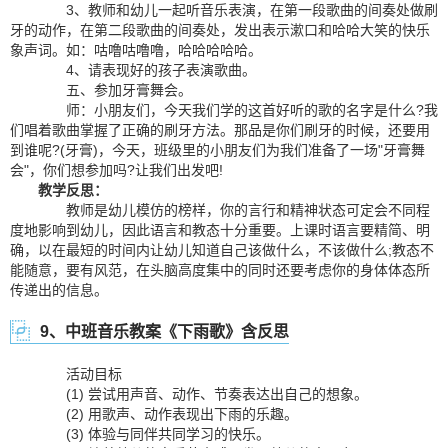
3、教师和幼儿一起听音乐表演，在第一段歌曲的间奏处做刷
牙的动作，在第二段歌曲的间奏处，发出表示漱口和哈哈大笑的快乐
象声词。如：咕噜咕噜噜，哈哈哈哈哈。
4、请表现好的孩子表演歌曲。
五、参加牙膏舞会。
师：小朋友们，今天我们学的这首好听的歌的名字是什么?我
们唱着歌曲掌握了正确的刷牙方法。那品是你们刷牙的时候，还要用
到谁呢?(牙膏)，今天，班级里的小朋友们为我们准备了一场"牙膏舞
会"，你们想参加吗?让我们出发吧!
教学反思：
教师是幼儿模仿的榜样，你的言行和精神状态可定会不同程
度地影响到幼儿，因此语言和教态十分重要。上课时语言要精简、明
确，以在最短的时间内让幼儿知道自己该做什么，不该做什么;教态不
能随意，要有风范，在头脑高度集中的同时还要考虑你的身体体态所
传递出的信息。
9、中班音乐教案《下雨歌》含反思
活动目标
(1) 尝试用声音、动作、节奏表达出自己的想象。
(2) 用歌声、动作表现出下雨的乐趣。
(3) 体验与同伴共同学习的快乐。