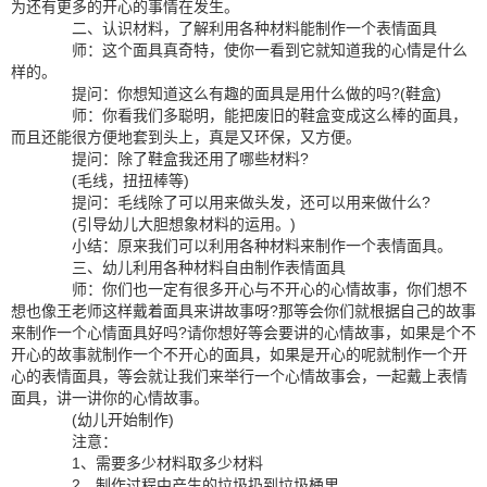
为还有更多的开心的事情在发生。
二、认识材料，了解利用各种材料能制作一个表情面具
师：这个面具真奇特，使你一看到它就知道我的心情是什么
样的。
提问：你想知道这么有趣的面具是用什么做的吗?(鞋盒)
师：你看我们多聪明，能把废旧的鞋盒变成这么棒的面具，
而且还能很方便地套到头上，真是又环保，又方便。
提问：除了鞋盒我还用了哪些材料?
(毛线，扭扭棒等)
提问：毛线除了可以用来做头发，还可以用来做什么?
(引导幼儿大胆想象材料的运用。)
小结：原来我们可以利用各种材料来制作一个表情面具。
三、幼儿利用各种材料自由制作表情面具
师：你们也一定有很多开心与不开心的心情故事，你们想不
想也像王老师这样戴着面具来讲故事呀?那等会你们就根据自己的故事
来制作一个心情面具好吗?请你想好等会要讲的心情故事，如果是个不
开心的故事就制作一个不开心的面具，如果是开心的呢就制作一个开
心的表情面具，等会就让我们来举行一个心情故事会，一起戴上表情
面具，讲一讲你的心情故事。
(幼儿开始制作)
注意：
1、需要多少材料取多少材料
2、制作过程中产生的垃圾扔到垃圾桶里。