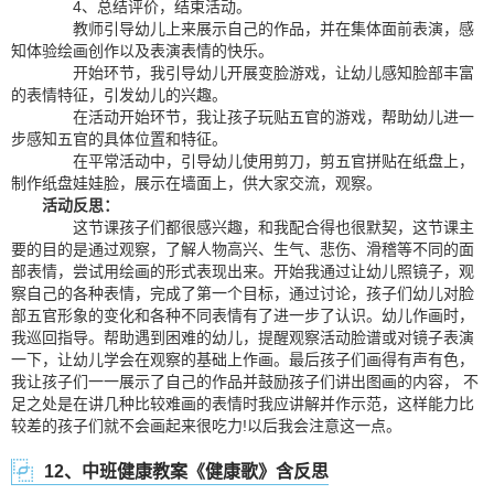
4、总结评价，结束活动。
教师引导幼儿上来展示自己的作品，并在集体面前表演，感
知体验绘画创作以及表演表情的快乐。
开始环节，我引导幼儿开展变脸游戏，让幼儿感知脸部丰富
的表情特征，引发幼儿的兴趣。
在活动开始环节，我让孩子玩贴五官的游戏，帮助幼儿进一
步感知五官的具体位置和特征。
在平常活动中，引导幼儿使用剪刀，剪五官拼贴在纸盘上，
制作纸盘娃娃脸，展示在墙面上，供大家交流，观察。
活动反思：
这节课孩子们都很感兴趣，和我配合得也很默契，这节课主
要的目的是通过观察，了解人物高兴、生气、悲伤、滑稽等不同的面
部表情，尝试用绘画的形式表现出来。开始我通过让幼儿照镜子，观
察自己的各种表情，完成了第一个目标，通过讨论，孩子们幼儿对脸
部五官形象的变化和各种不同表情有了进一步了认识。幼儿作画时，
我巡回指导。帮助遇到困难的幼儿，提醒观察活动脸谱或对镜子表演
一下，让幼儿学会在观察的基础上作画。最后孩子们画得有声有色，
我让孩子们一一展示了自己的作品并鼓励孩子们讲出图画的内容， 不
足之处是在讲几种比较难画的表情时我应讲解并作示范，这样能力比
较差的孩子们就不会画起来很吃力!以后我会注意这一点。
12、中班健康教案《健康歌》含反思