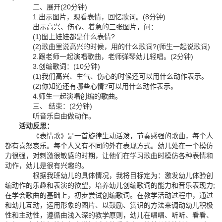
二、展开(20分钟)
1.出示图片，观看表情，回忆歌词。(8分钟)
出示高兴、伤心、着急的三张图片，问：
(1)图上娃娃都是什么表情?
(2)歌曲里说高兴的时候，用的什么歌词?(师生一起说歌词)
2.跟老师一起演唱歌曲，老师弹琴幼儿轻唱。(2分钟)
3.创编歌词：(10分钟)
(1)我们高兴、生气、伤心的时候还可以用什么动作表示。
(2)你知道还有哪些心情?可以用什么动作表示。
4.师生一起演唱创编的歌曲。
三、 结束：(2分钟)
听音乐自由做动作。
活动反思：
《表情歌》是一首旋律生动活泼，节奏感强的歌曲，每个人
都有喜怒哀乐。每个人又有不同的外在表现方式。幼儿处在一个模仿
力很强，对刺激很敏感的时期，让他们在学习歌曲时模仿各种表情和
动作，幼儿是很有兴趣的。
根据我班幼儿的具体情况，我将目标定为：激发幼儿体验创
编动作的乐趣和表演的欲望，培养幼儿创编歌词的能力和音乐表现力;
在学会歌曲的基础上，初步尝试创编歌词。在教学活动过程中，通过
和幼儿互动，运用形象的图片、以鼓励、赏识的方法来调动幼儿积极
性和主动性，遵循由浅入深的教学原则，幼儿在唱唱、听听、看看、