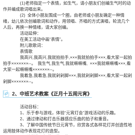
(1)老师指定一个表情，如生气，请小朋友们创编生气时的动
作并编成歌词唱出来。
(2) 全体小朋友围成一个圈，由老师或小朋友确定一种情
绪，幼儿依次创编歌词和动作，用领唱、齐唱的方式演唱，轮流几个
人后，再换一种情绪，请大家创编。
活动延伸：
在美工活动中画“表情”。
附儿歌歌词：
表情歌
我高兴,我高兴,我就拍拍手,×××我就拍拍手×××,看大家一起拍
拍手×××××××--。 我生气,我生气,我就噘噘嘴, ×××我就噘噘嘴×××,看
大家一起噘噘嘴×××××××--。
我着急,我着急,我就剁剁脚×××,我就剁剁脚×××,看大家一起剁
剁脚×××××××--。
2、中班艺术教案《正月十五闹元宵》
活动目标：
1、乐于参与游戏，体验“元宵灯会”游戏活动的乐趣。
2、通过律动和打击乐器感应乐曲的拍子和重音。
3、了解中国传统节日元宵节，欣赏各式各样花灯并创造性地
运用肢体动作表现花灯的造型。