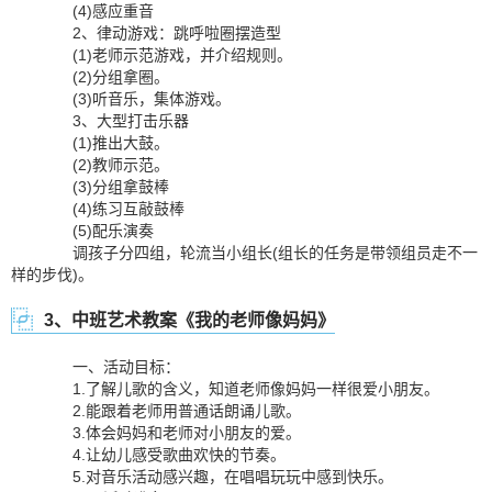
(4)感应重音
2、律动游戏：跳呼啦圈摆造型
(1)老师示范游戏，并介绍规则。
(2)分组拿圈。
(3)听音乐，集体游戏。
3、大型打击乐器
(1)推出大鼓。
(2)教师示范。
(3)分组拿鼓棒
(4)练习互敲鼓棒
(5)配乐演奏
调孩子分四组，轮流当小组长(组长的任务是带领组员走不一
样的步伐)。
3、中班艺术教案《我的老师像妈妈》
一、活动目标：
1.了解儿歌的含义，知道老师像妈妈一样很爱小朋友。
2.能跟着老师用普通话朗诵儿歌。
3.体会妈妈和老师对小朋友的爱。
4.让幼儿感受歌曲欢快的节奏。
5.对音乐活动感兴趣，在唱唱玩玩中感到快乐。