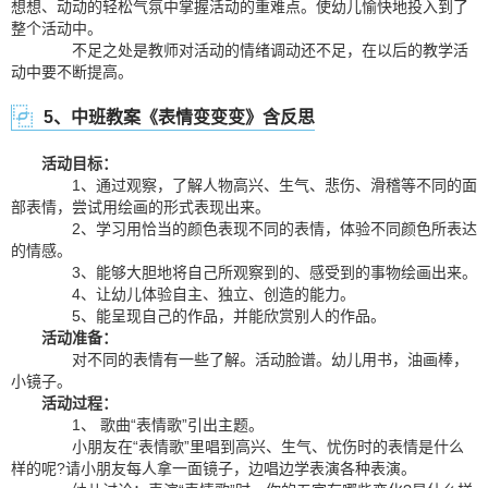
想想、动动的轻松气氛中掌握活动的重难点。使幼儿愉快地投入到了
整个活动中。
不足之处是教师对活动的情绪调动还不足，在以后的教学活
动中要不断提高。
5、中班教案《表情变变变》含反思
活动目标：
1、通过观察，了解人物高兴、生气、悲伤、滑稽等不同的面
部表情，尝试用绘画的形式表现出来。
2、学习用恰当的颜色表现不同的表情，体验不同颜色所表达
的情感。
3、能够大胆地将自己所观察到的、感受到的事物绘画出来。
4、让幼儿体验自主、独立、创造的能力。
5、能呈现自己的作品，并能欣赏别人的作品。
活动准备：
对不同的表情有一些了解。活动脸谱。幼儿用书，油画棒，
小镜子。
活动过程：
1、 歌曲“表情歌”引出主题。
小朋友在“表情歌”里唱到高兴、生气、忧伤时的表情是什么
样的呢?请小朋友每人拿一面镜子，边唱边学表演各种表演。