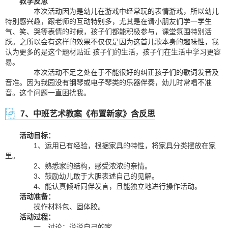
教学反思
本次活动因为是幼儿在游戏中经常玩的表情游戏，所以幼儿
特别感兴趣，跟老师的互动特别多，尤其是在请小朋友们学一学生
气、笑、哭等表情的时候，孩子们都能积极参与，课堂氛围特别活
跃。之所以会有这样的效果不仅仅是因为这首儿歌本身的趣味性，我
认为更多的是这个题材贴近 孩子们的生活，孩子们在生活中学习更容
易。
本次活动不足之处在于不能很好的纠正孩子们的歌词发音及
音准。因为我园没有钢琴或电子琴类的乐器伴奏，幼儿时常唱不准
音。这个问题一直困扰我。
7、中班艺术教案《布置新家》含反思
活动目标：
1、运用已有经验，根据家具的特性，将家具分类摆放在家
里。
2、熟悉家的结构，感受浓浓的亲情。
3、鼓励幼儿敢于大胆表述自己的见解。
4、能认真倾听同伴发言，且能独立地进行操作活动。
活动准备：
操作材料包、固体胶。
活动过程：
一、讨论：说说自己的家