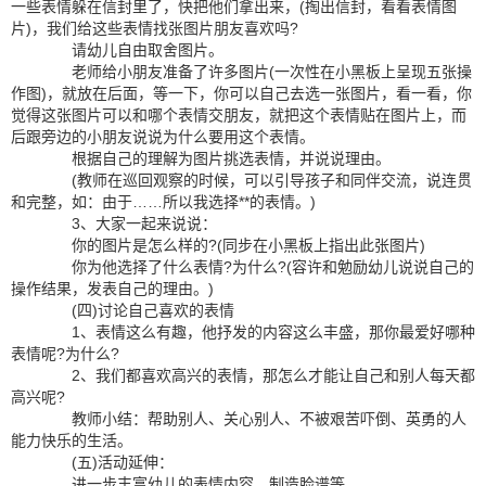
一些表情躲在信封里了，快把他们拿出来，(掏出信封，看看表情图
片)，我们给这些表情找张图片朋友喜欢吗?
请幼儿自由取舍图片。
老师给小朋友准备了许多图片(一次性在小黑板上呈现五张操
作图)，就放在后面，等一下，你可以自己去选一张图片，看一看，你
觉得这张图片可以和哪个表情交朋友，就把这个表情贴在图片上，而
后跟旁边的小朋友说说为什么要用这个表情。
根据自己的理解为图片挑选表情，并说说理由。
(教师在巡回观察的时候，可以引导孩子和同伴交流，说连贯
和完整，如：由于……所以我选择**的表情。)
3、大家一起来说说：
你的图片是怎么样的?(同步在小黑板上指出此张图片)
你为他选择了什么表情?为什么?(容许和勉励幼儿说说自己的
操作结果，发表自己的理由。)
(四)讨论自己喜欢的表情
1、表情这么有趣，他抒发的内容这么丰盛，那你最爱好哪种
表情呢?为什么?
2、我们都喜欢高兴的表情，那怎么才能让自己和别人每天都
高兴呢?
教师小结：帮助别人、关心别人、不被艰苦吓倒、英勇的人
能力快乐的生活。
(五)活动延伸：
进一步丰富幼儿的表情内容、制造脸谱等。