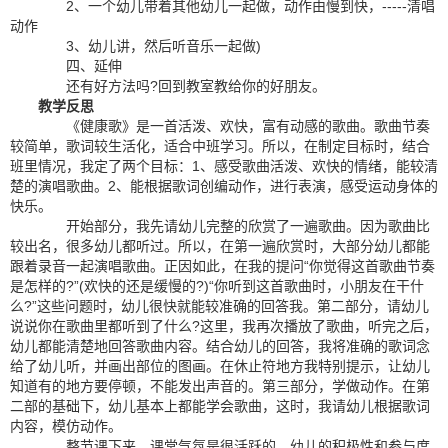
2、一个幼儿带着其他幼儿一起做，动作由慢到快，-----清唱
动作
3、幼儿讲，然后听音乐一起做)
四、延伸
还有好方法吗?回到教室教给你的好朋友。
教学反思
《健康歌》是一首活泼、欢快，富有动感的歌曲。歌曲节奏
较简单，歌词较生活化，适合中班学习。所以，在制定目标时，结合
班里情况，我定了两个目标：1、感受歌曲活泼、欢快的情绪，能较清
楚的演唱歌曲。2、能根据歌词创编动作，进行表演，感受运动身体的
快乐。
开始部分，我先请幼儿完整的欣赏了一遍歌曲。因为歌曲比
较出名，很多幼儿都听过。所以，在第一遍欣赏时，大部分幼儿都能
跟着录音一起演唱歌曲。正因如此，在我的提问“你觉得这首歌曲节奏
是怎样的?”(欢快的还是缓慢的?)“你听到这首歌曲时，小朋友在干什
么?”这些问题时，幼儿很快就能较准确的回答我。第二部分，请幼儿
说说你在歌曲里都听到了什么?这里，我再次播放了歌曲，听完之后，
幼儿都能清楚地回答歌曲内容。结合幼儿的回答，我将准确的歌词念
给了幼儿听，并画出部位的图画。在休止符地方我特别提示，让幼儿
知道有的地方要停顿，不能发出声音的。第三部分，学做动作。在第
二部的基础下，幼儿基本上都能学会歌曲，这时，我请幼儿根据歌词
内容，模仿动作。
整节课下来，课堂气氛是很活跃的。幼儿的积极性和参与度