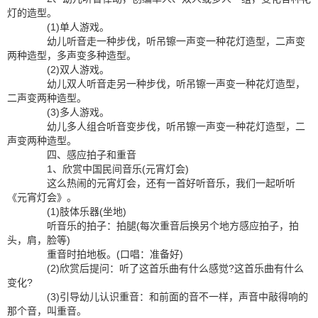
灯的造型。
(1)单人游戏。
幼儿听音走一种步伐，听吊镲一声变一种花灯造型，二声变
两种造型，多声变多种造型。
(2)双人游戏。
幼儿双人听音走另一种步伐，听吊镲一声变一种花灯造型，
二声变两种造型。
(3)多人游戏。
幼儿多人组合听音变步伐，听吊镲一声变一种花灯造型，二
声变两种造型。
四、感应拍子和重音
1、欣赏中国民间音乐(元宵灯会)
这么热闹的元宵灯会，还有一首好听音乐，我们一起听听
《元宵灯会》。
(1)肢体乐器(坐地)
听音乐的拍子：拍腿(每次重音后换另个地方感应拍子，拍
头，肩，脸等)
重音时拍地板。(口唱：准备好)
(2)欣赏后提问：听了这首乐曲有什么感觉?这首乐曲有什么
变化?
(3)引导幼儿认识重音：和前面的音不一样，声音中敲得响的
那个音，叫重音。