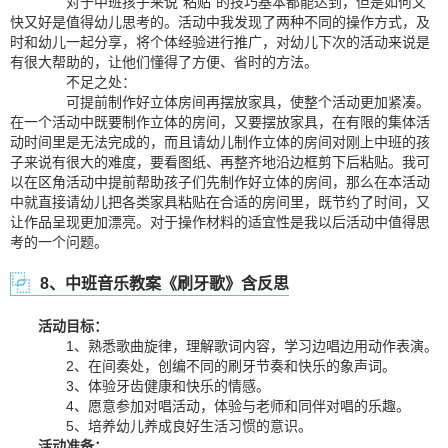
对于中班孩子来说“粘贴”的技巧基本都能达到，但是如何又
快又好是值得幼儿思考的。活动中我发现了两种不同的操作方式，及
时和幼儿一起分享，将个体经验进行推广，对幼儿下次的活动来说是
有很大帮助的，让他们懂得了方便、省时的方法。
不足之处：
可提前制作好立体房间再摆放家具，使整个活动更加紧凑。
在一个活动中既要制作立体的房间，又要摆放家具，在有限的集体活
动时间里是无法完成的，而且请幼儿制作立体的房间对刚上中班的孩
子来说有很大的难度，要看图纸、再整齐地沿边框剪下后粘贴。我可
以在区角活动中提前帮助孩子们先制作好立体的房间，那么在本活动
中就直接请幼儿把各类家具粘贴在合适的房间里，既节约了时间，又
让作品呈现更加漂亮。对于操作材料的适宜性是我以后活动中值得思
考的一个问题。
8、中班音乐教案《刷牙歌》含反思
活动目标：
1、熟悉歌曲旋律，理解歌词内容，学习边唱边用动作表演。
2、在间奏处，创编不同的刷牙节奏和快乐的象声词。
3、体验牙齿健康和快乐的情感。
4、愿意参加对唱活动，体验与老师和同伴对唱的乐趣。
5、培养幼儿养成良好生活习惯的意识。
活动准备：