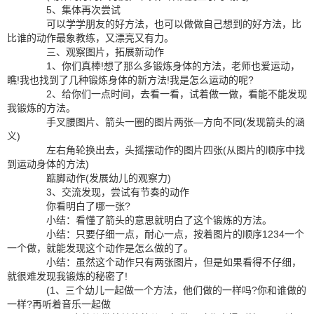
5、集体再次尝试
可以学学朋友的好方法，也可以做做自己想到的好方法，比
比谁的动作最象教练，又漂亮又有力。
三、观察图片，拓展新动作
1、你们真棒!想了那么多锻炼身体的方法，老师也爱运动，
瞧!我也找到了几种锻炼身体的新方法!我是怎么运动的呢?
2、给你们一点时间，去看一看，试着做一做，看能不能发现
我锻炼的方法。
手叉腰图片、箭头一圈的图片两张—方向不同(发现箭头的涵
义)
左右角轮换出去，头摇摆动作的图片四张(从图片的顺序中找
到运动身体的方法)
踮脚动作(发展幼儿的观察力)
3、交流发现，尝试有节奏的动作
你看明白了哪一张?
小结：看懂了箭头的意思就明白了这个锻炼的方法。
小结：只要仔细一点，耐心一点，按着图片的顺序1234一个
一个做，就能发现这个动作是怎么做的了。
小结：虽然这个动作只有两张图片，但是如果看得不仔细，
就很难发现我锻炼的秘密了!
(1、三个幼儿一起做一个方法，他们做的一样吗?你和谁做的
一样?再听着音乐一起做