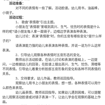
活动准备：
对不同的表情有一些了解。活动脸谱。幼儿用书，油画棒，
小镜子。
活动过程：
1、 歌曲"表情歌"引出主题。
小朋友在"表情歌"里唱到高兴、生气、忧伤时的表情是什么
样的呢?请小朋友每人拿一面镜子，边唱边学表演各种表演。
幼儿讨论：表演"表情歌"时，你的五官有哪些变化?是什么样
子的?
请表演能力强的幼儿来表演各种表情，并说一说为什么这样
表演。
2、引导幼儿观察各种表情时五官形态的变化。
教师出示活动脸谱，在幼儿讨论和表演的基础上，一边提
问，一边根据幼儿的回答，在脸谱上摆出高兴、生气、忧伤、滑稽等
不同表情。引导幼儿着重分析脸部五官形象的变化和各种不同表情的
关系。
3、交待要求，幼儿作画，教师巡回指导。
观察幼儿用书上小朋友的表情，想一想，各种表情可以用什
么颜色来表现。
幼儿画表情，教师巡回指导。如果幼儿遇到困难，可以提醒
幼儿观察活动脸谱或对镜子表演一下，让幼儿学会在观察的基础上作
画。