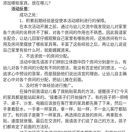
添加哪些家具，放在哪儿?
活动反思：
成功之处：
1、积累前期经验是促使本活动顺利进行的保障。
在本次活动开展之前，通过与幼儿交流中我发现幼儿对家里
各个房间的名称并不了解，对各个房间的作用也不熟悉。因此我请家
长配合，让幼儿回家仔细观察自己家里有哪些房间，这些房间有什么
用及房间里摆放了哪些家具等。丰富了这些经验之后，再让幼儿说说
自己家里有些什么时，就能娓娓道来。
2、不追求统一的房间分配。
活动中我先请孩子们辨别立体图中四个房间分别是什么，有
幼儿对各个房间的分配有不同的想法，我没有否定他们的想法，一心
追求心中预设的答案，而是鼓励他们说出适宜的理由，让幼儿自主确
定心中对各个房间的分配，把幼儿推在前面。
3、及时将个体经验进行推广。
在操作前我请幼儿看了我粘贴家具的方法，提醒孩子们“今天
的家具都是能站起来的。”接着孩子们开始操作了。有的孩子把一把椅
子、桌子、沙发、电脑应该放在客厅里的家具都先撕了下来，然后一
手拿着胶水，一手拿一样家具，拿一样，贴一样，不一会儿客厅都贴
好了。有的孩子是撕下一样家具，再选择应该放的房间，再拿胶水
贴，速度就很慢。最后在交流时，我请孩子们说了自己的方法，孩子
们都肯定了前面的方法好。