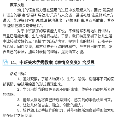
教学反思
幼儿的语言能力是在运用的过程中发展起来的，因此“发展幼
儿语言的要 害”是要引导幼儿“乐意与人交谈，讲话礼貌;注重倾听对方
讲话，能理解日常用语;能清楚地说出自己想说的事;喜欢听故事、看图
书;能听懂和会说普通话”。
对于中班孩子的语言能力来说，不但能够系统地进行讲述，
而且已经能大胆、生动地进行描述。于是，我们特意采撷了幼儿生活
中比较感爱好的点 “表情”作为活动内容，提供丰富的材料，让孩子在
与老师、同伴交流，和材料充分互动的过程中，产生自己的主意，发
表自己的看法，加深对表情的理解，提高语言才能。
11、中班美术优秀教案《表情变变变》含反思
活动目标：
1、通过观察，了解人物高兴、生气、悲伤、滑稽等不同的面
部表情，尝试用绘画的形式表现出来。
2、学习用恰当的颜色表现不同的表情，体验不同颜色所表达
的情感。
3、能够大胆地将自己所观察到的、感受到的事物绘画出来。
4、让幼儿体验自主、独立、创造的能力。
5、培养幼儿动手操作的能力，并能根据所观察到得现象大胆
地在同伴之间交流。