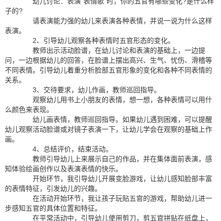
幼儿讨论：表演“表情歌”时，你的五官有哪些变化?是什么样
子的?
请表演能力强的幼儿来表演各种表情，并说一说为什么这样
表演。
2、引导幼儿观察各种表情时五官形态的变化。
教师出示活动脸谱，在幼儿讨论和表演的基础上，一边提
问，一边根据幼儿的回答，在脸谱上摆出高兴、生气、忧伤、滑稽等
不同表情。引导幼儿着重分析脸部五官形象的变化和各种不同表情的
关系。
3、交待要求，幼儿作画，教师巡回指导。
观察幼儿用书上小朋友的表情，想一想，各种表情可以用什
么颜色来表现。
幼儿画表情，教师巡回指导。如果幼儿遇到困难，可以提醒
幼儿观察活动脸谱或对镜子表演一下，让幼儿学会在观察的基础上作
画。
4、总结评价，结束活动。
教师引导幼儿上来展示自己的作品，并在集体面前表演，感
知体验绘画创作以及表演表情的快乐。
开始环节，我引导幼儿开展变脸游戏，让幼儿感知脸部丰富
的表情特征，引发幼儿的兴趣。
在活动开始环节，我让孩子玩贴五官的游戏，帮助幼儿进一
步感知五官的具体位置和特征。
在平常活动中，引导幼儿使用剪刀，剪五官拼贴在纸盘上，