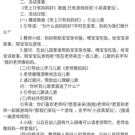
二、活动准备：
《世上只有妈妈好》歌曲;已有游戏经验“小孩真爱玩”。
三、活动过程：
(一) 播放歌曲《世上只有妈妈好》，引出儿歌
1.引导语：“为什么说妈妈好?平时在家里，妈妈为我们做什
么?”
2.教师小结：妈妈帮助宝宝穿衣服，喂宝宝吃饭，给宝宝讲
故事，陪宝宝玩游戏......
3.提问：在幼儿园里谁帮助宝宝穿衣服，喂宝宝吃饭，给宝
宝讲故事，陪宝宝玩游戏呢?现在老师来念一首儿歌，儿歌的名字叫
“我的老师像妈妈。
(二)引导幼儿学习儿歌《老师像妈妈》
1.老师缓慢清晰地念出儿歌
2.通过提问，帮助幼儿理解儿歌
问：“你听到儿歌里面说了什么?”
3.引导幼儿跟读儿歌
(三)师幼共同游戏
引导语：你们喜欢老师吗?愿意亲亲(抱抱)老师吗?愿意和老
师一起做游戏吗?那我们来玩一个游戏 ，名字叫“小孩真爱玩”。(强调
一遍游戏规则)
4.小结：以后在幼儿园有什么困难可以请老师帮忙，老师会
像妈妈一样爱我们。
(四)延伸活动：教师融入到幼儿的游戏中，与幼儿共同游戏