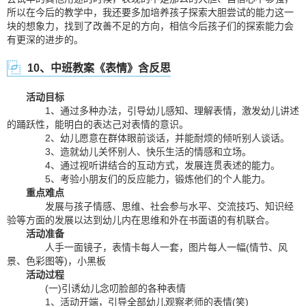
所以在今后的教学中，我还要多加培养孩子探索大胆尝试的能力这一
块的想象力，找到了改善不足的方向，相信今后孩子们的探索能力会
有更深的进步的。
10、中班教案《表情》含反思
活动目标
1、通过多种办法，引导幼儿感知、理解表情，激发幼儿讲述
的踊跃性，能明白的表达己对表情的意识。
2、幼儿愿意在群体眼前谈话，并能耐烦的倾听别人谈话。
3、造就幼儿关怀别人、快乐生活的情感和立场。
4、通过视听讲结合的互动方式，发展连贯表述的能力。
5、考验小朋友们的反应能力，锻炼他们的个人能力。
重点难点
发展与孩子情感、思维、社会参与水平、交流技巧、知识经
验等方面的发展以达到幼儿内在思维和外在书面语的有机联合。
活动准备
人手一面镜子，表情卡每人一套，图片每人一幅(情节、风
景、色彩图等)，小黑板
活动过程
(一)引诱幼儿念叨脸部的各种表情
1、活动开端，引导全部幼儿观察老师的表情(笑)