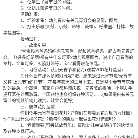
4、让学生了解节日的习俗。
5、让幼儿知道节日的时间。
活动准备：
1、经验准备：幼儿看过有关元宵灯会的录像、图片。
2、打击乐器(大鼓、小鼓、吊镲、鼓棒)、呼啦圈、打棒、故
事挂图等。
活动过程：
一、故事引导
“宝宝和爸爸妈妈吃完元宵后，就和爸爸妈妈一起去看元宵灯
会。哇!好多灯笼啊!都有些什么灯笼?幼儿观察图片，说出自己看到的
龙灯、金鱼灯笼、火箭灯笼等，宝宝看得眼花缭乱。”
二、习俗活动：认识元宵节和花灯(观看VCD花灯造型)
为什么会有那么多的灯笼呢?哦，原来是过元宵节啦!元宵节
又称“上元节”或“灯节”，在每年农历的正月十五。它是整个春节节庆活
动的最后一个高潮，家家户户都热闹庆祝。元宵节的夜晚，小朋友手
提灯笼在外面游玩，全国各地也会组织各种活动……(如果提供有关元
宵节的视频给幼儿观赏，效果会更好)
三、肢体花灯造型
你们今年元宵节看到花灯吗?你们在哪看到花灯呢?(万绿园)
你们见过什么样的花灯?能与你的朋友一起做出花灯造型吗?
1、老师敲鼓(可尝试放音乐)，鼓励幼儿尝试随拍子的快慢以
及各种步伐行进。
2、幼儿听音律动，创编单人、双人或多人一组，变化各种花