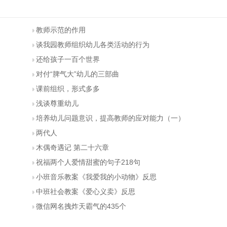
教师示范的作用
谈我园教师组织幼儿各类活动的行为
还给孩子一百个世界
对付“脾气大”幼儿的三部曲
课前组织，形式多多
浅谈尊重幼儿
培养幼儿问题意识，提高教师的应对能力（一）
两代人
木偶奇遇记 第二十六章
祝福两个人爱情甜蜜的句子218句
小班音乐教案《我爱我的小动物》反思
中班社会教案《爱心义卖》反思
微信网名拽炸天霸气的435个