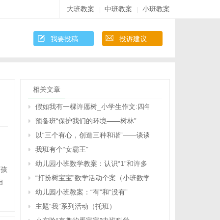
大班教案
中班教案
小班教案
|
|
我要投稿
投诉建议
相关文章
假如我有一棵许愿树_小学生作文:四年级
预备班“保护我们的环境――树林”
以“三个有心，创造三种和谐”――谈谈我是怎样进行班级管理
我班有个“女霸王”
幼儿园小班数学教案：认识“1”和许多
，孩
“打扮树宝宝”数学活动个案（小班数学）
自
幼儿园小班教案：“有”和“没有”
主题“我”系列活动（托班）