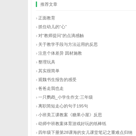
推荐文章
正面教育
抓住幼儿的“心”
对“教师提问”的点滴感触
关于教学手段与方法运用的反思
注意个体差异 因材施教
整理玩具
其实很简单
观魏书生报告的感受
爸爸走我也走
一只鹦鹉_小学生作文:三年级
离职简短走心的句子195句
小班美工课教案《糖果小屋》反思
幼师中班教案体育游戏好玩的纸棒纸
四年级下册第28课海的女儿课堂笔记之重难点归纳