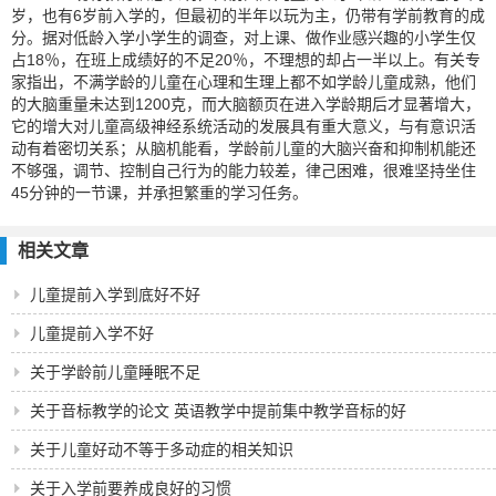
岁，也有6岁前入学的，但最初的半年以玩为主，仍带有学前教育的成
分。据对低龄入学小学生的调查，对上课、做作业感兴趣的小学生仅
占18％，在班上成绩好的不足20％，不理想的却占一半以上。有关专
家指出，不满学龄的儿童在心理和生理上都不如学龄儿童成熟，他们
的大脑重量未达到1200克，而大脑额页在进入学龄期后才显著增大，
它的增大对儿童高级神经系统活动的发展具有重大意义，与有意识活
动有着密切关系；从脑机能看，学龄前儿童的大脑兴奋和抑制机能还
不够强，调节、控制自己行为的能力较差，律己困难，很难坚持坐住
45分钟的一节课，并承担繁重的学习任务。
相关文章
儿童提前入学到底好不好
儿童提前入学不好
关于学龄前儿童睡眠不足
关于音标教学的论文 英语教学中提前集中教学音标的好
处
关于儿童好动不等于多动症的相关知识
关于入学前要养成良好的习惯