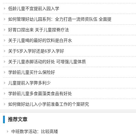
低龄儿童不宜提前入园入学
如何管理好幼儿园系列：全力打造一流师资队伍 全面提
升学前教育发展水平
好胃口捏出来 关于儿童捏脊疗法
关于儿童喝的最好的饮料是白开水
关于5岁入学好还是6岁入学好
关于儿童赤脚活动的好处 可增强儿童体质
学龄前儿童买什么保险好
儿童提前入学弊多利少
学龄前儿童多食菌藻类食品有好处
如何做好幼儿入小学前准备工作的个案研究
推荐文章
中班数学活动：比较高矮