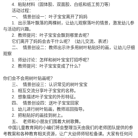
4. 粘贴材料（固体胶、双面胶、白纸和纸工剪刀等）
活动过程：
一、 情景创设一：叶子宝宝离开了妈妈
1. 出示落叶飘落的两棵树，让幼儿观察落叶的情景，激发幼儿参
与活动的兴趣。
2. 教师提问：叶子宝宝会飘到哪里去呢？
它们离开了妈妈会去干什么呢？（幼儿交流、表述）
二、 情景创设二：教师出示许多用树叶粘贴好的画，让幼儿仔细
观察
1. 师幼讨论：怎样和树叶宝宝打招呼呢？
2. 教师提问：叶子宝宝变成了什么？
你们会不会用树叶贴画呢？
三、 情景创设三：认识常见的树叶宝宝
1. 相互交流分享叶子宝宝的名称。
2. 想象描述叶子宝宝的外形特征。
四、 情景创设四：送叶子宝宝回家
1. 幼儿进行树叶贴画，教师巡回指导。
2. 把粘贴好的画挂到树上。
五、 老师和小朋友们围着大树歌舞。
中国儿童教育网的小编们将会整理当天由我们的老师团队提供的参
考教案和各种教育相关资源，让广大幼师师轻松备课。大家有任何问