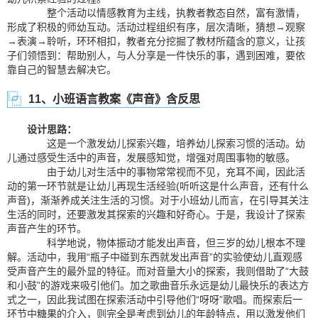
整个活动以情感教育为主线，执教者教态自然，富有激情，
形成了积极的师幼互动。活动过程组织有序，层次清晰，猜想→观察
→表演→聆听，环环相扣，教者充分挖掘了教材所蕴含的意义，让孩
子们领悟到：帮助别人，与人分享是一件快乐的事，遇到困难，要依
靠自己的智慧去解决它。
11、小班语言教案《声音》含反思
设计思路：
这是一个激发幼儿探索兴趣，培养幼儿探索习惯的活动。幼
儿通过感受生活中的声音，发展感知觉，增强对周围事物的敏感。
由于幼儿对生活中的事物常常视而不见，充耳不闻，因此活
动的第一环节就是让幼儿再现生活经验(听听这是什么声音，还有什么
声音)，渐渐养成关注生活的习惯。对于小班幼儿而言，在引导其关注
生活的同时，还要激发其探索的兴趣和好奇心。于是，我设计了探索
声音产生的环节。
科学地说，物体振动才能发出声音，但三岁的幼儿根本不理
解。活动中，我用“瓶子中碰到东西就发出声音”的实验使幼儿直观感
受声音产生的最外显的特征。而对音量大小的探索，我则借助了“大鼓
和小鼓”的游戏来吸引他们。加之歌曲音乐永远是幼儿最快乐的表达方
式之一，因此我试图在探索活动中引导他们“呀呀”歌唱。而探索后一
环节中糖果的介入，则完全是考虑到幼儿的年龄特点，用以激发他们