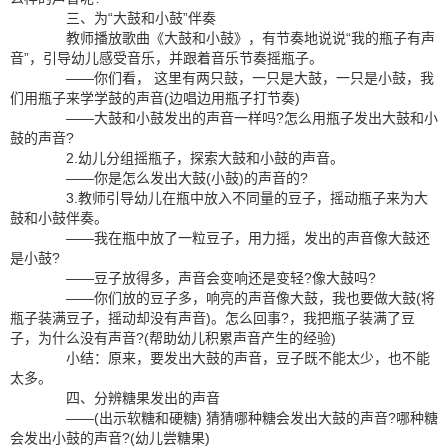
三、为“大鼓和小鼓”伴奏
教师播放歌曲《大鼓和小鼓》，有节奏地说说“我的瓶子有声
音”，引导幼儿感受音乐，并跟着音乐节奏摇瓶子。
——你们看， 这里有两只鼓，一只是大鼓，一只是小鼓，我
们用瓶子来学学鼓的声音(边唱边用瓶子打节奏)
——大鼓和小鼓发出的声音一样吗?怎么用瓶子发出大鼓和小
鼓的声音?
2.幼儿分组摇瓶子，探索大鼓和小鼓的声音。
——你是怎么发出大鼓(小鼓)的声音的?
3.教师引导幼儿在瓶中放入不同量的豆子，摇动瓶子来为大
鼓和小鼓伴奏。
——我在瓶中放了一粒豆子，用力摇，发出的声音像大鼓还
是小鼓?
——豆子放得多，声音会变响还是变轻?像大鼓吗?
——你们放的豆子多，响亮的声音像大鼓，我也要做大鼓(将
瓶子装满豆子，摇动却没有声音)。怎么回事?，我把瓶子装满了豆
子，为什么没有声音?(帮助幼儿积累声音产生的经验)
小结：原来，要发出大鼓的声音，豆子既不能太少，也不能
太多。
四、分辨糖果发出的声音
——(出示软糖和硬糖) 猜猜哪种糖会发出大鼓的声音?哪种糖
会发出小鼓的声音?(幼儿尝糖果)