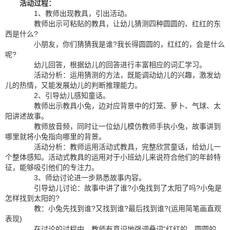
活动过程：
1、教师出现教具，引出活动。
教师出示可粘贴的教具，让幼儿猜测四种圆圆的、红红的东
西是什么?
小朋友，你们猜猜我是谁?我长得圆圆的，红红的，会是什么
呢?
幼儿回答，根据幼儿的回答进行丰富相应的词汇学习。
活动分析：运用猜测的方法，既能调动幼儿的兴趣，激发幼
儿的热情，又能发展幼儿的判断推理能力。
2、引导幼儿感知童话。
教师出示教具小兔，边对应背景中的灯笼、萝卜、气球、太
阳讲述故事。
教师放音频，同时让一位幼儿模仿教师手执小兔，故事讲到
哪里就将小兔指向哪里的背景。
活动分析：教师运用活动式教具，完整欣赏童话，给幼儿一
个整体感知。活动式教具的运用对于小班幼儿来说符合他们的年龄特
征，能够吸引他们的专注力。
3、师幼讨论进一步熟悉故事内容。
引导幼儿讨论：故事中讲了谁?小兔找到了太阳了吗?小兔是
怎样找到太阳的?
教：小兔先找到谁?又找到谁?最后找到谁?(运用简笔画直观
表现)
在讨论的过程中，教师有意识地强调叠词“红红的、圆圆的、