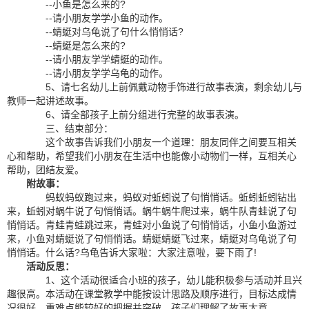
--小鱼是怎么来的?
--请小朋友学学小鱼的动作。
--蜻蜓对乌龟说了句什么悄悄话?
--蜻蜓是怎么来的?
--请小朋友学学蜻蜓的动作。
--请小朋友学学乌龟的动作。
5、请七名幼儿上前佩戴动物手饰进行故事表演，剩余幼儿与
教师一起讲述故事。
6、请全部孩子上前分组进行完整的故事表演。
三、结束部分：
这个故事告诉我们小朋友一个道理：朋友同伴之间要互相关
心和帮助，希望我们小朋友在生活中也能像小动物们一样，互相关心
帮助，团结友爱。
附故事：
蚂蚁蚂蚁跑过来，蚂蚁对蚯蚓说了句悄悄话。蚯蚓蚯蚓钻出
来，蚯蚓对蜗牛说了句悄悄话。蜗牛蜗牛爬过来，蜗牛队青蛙说了句
悄悄话。青蛙青蛙跳过来，青蛙对小鱼说了句悄悄话，小鱼小鱼游过
来，小鱼对蜻蜓说了句悄悄话。蜻蜓蜻蜓飞过来，蜻蜓对乌龟说了句
悄悄话。什么话?乌龟告诉大家啦：大家注意啦，要下雨了!
活动反思：
1、这个活动很适合小班的孩子，幼儿能积极参与活动并且兴
趣很高。本活动在课堂教学中能按设计思路及顺序进行，目标达成情
况很好，重难点能较好的把握并突破，孩子们理解了故事大意，