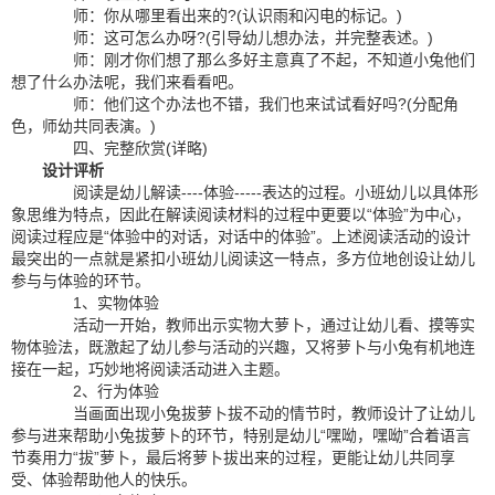
师：你从哪里看出来的?(认识雨和闪电的标记。)
师：这可怎么办呀?(引导幼儿想办法，并完整表述。)
师：刚才你们想了那么多好主意真了不起，不知道小兔他们
想了什么办法呢，我们来看看吧。
师：他们这个办法也不错，我们也来试试看好吗?(分配角
色，师幼共同表演。)
四、完整欣赏(详略)
设计评析
阅读是幼儿解读----体验-----表达的过程。小班幼儿以具体形
象思维为特点，因此在解读阅读材料的过程中更要以“体验”为中心，
阅读过程应是“体验中的对话，对话中的体验”。上述阅读活动的设计
最突出的一点就是紧扣小班幼儿阅读这一特点，多方位地创设让幼儿
参与与体验的环节。
1、实物体验
活动一开始，教师出示实物大萝卜，通过让幼儿看、摸等实
物体验法，既激起了幼儿参与活动的兴趣，又将萝卜与小兔有机地连
接在一起，巧妙地将阅读活动进入主题。
2、行为体验
当画面出现小兔拔萝卜拔不动的情节时，教师设计了让幼儿
参与进来帮助小兔拔萝卜的环节，特别是幼儿“嘿呦，嘿呦”合着语言
节奏用力“拔”萝卜，最后将萝卜拔出来的过程，更能让幼儿共同享
受、体验帮助他人的快乐。