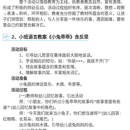
整个活动以情感教育为主线，执教者教态自然，富有激情，
形成了积极的师幼互动。活动过程组织有序，层次清晰，猜想→观察
→表演→聆听，环环相扣，教者充分挖掘了教材所蕴含的意义，让孩
子们领悟到：帮助别人，与人分享是一件快乐的事，遇到困难，要依
靠自己的智慧去解决它。
2、小班语言教案《小兔乖乖》含反思
活动目标
1、引导幼儿愿意在集体面前大胆地说话。
2、学说相应的短句，如：“你是×××，我就不开门!”
3、领会故事蕴含的寓意和哲理。
4、理解故事内容，丰富相关词汇。
活动准备
小兔跳的律动音乐、木偶、布景等。
活动过程
(一)教师和幼儿回忆故事，引出活动
师：“小朋友，你们听过小兔乖乖的故事吗?故事里面有些
谁?”(幼儿回忆故事中的角色)。
师：“今天我们就来当小兔子，你们想当谁呀?”(幼儿回答：
红眼睛、长耳朵、短尾巴。)
出示兔妈妈木偶，引导幼儿说兔妈妈的话。