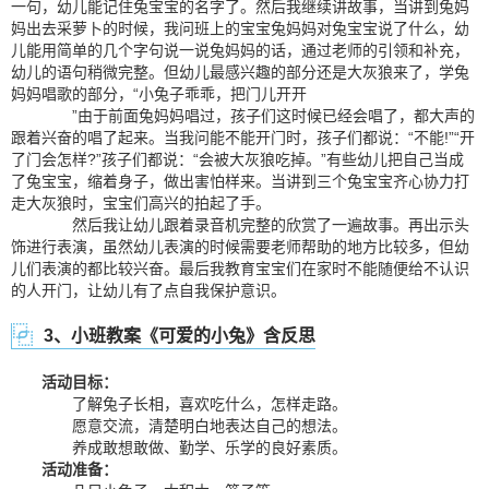
一句，幼儿能记住兔宝宝的名字了。然后我继续讲故事，当讲到兔妈
妈出去采萝卜的时候，我问班上的宝宝兔妈妈对兔宝宝说了什么，幼
儿能用简单的几个字句说一说兔妈妈的话，通过老师的引领和补充，
幼儿的语句稍微完整。但幼儿最感兴趣的部分还是大灰狼来了，学兔
妈妈唱歌的部分，“小兔子乖乖，把门儿开开
”由于前面兔妈妈唱过，孩子们这时候已经会唱了，都大声的
跟着兴奋的唱了起来。当我问能不能开门时，孩子们都说：“不能!”“开
了门会怎样?”孩子们都说：“会被大灰狼吃掉。”有些幼儿把自己当成
了兔宝宝，缩着身子，做出害怕样来。当讲到三个兔宝宝齐心协力打
走大灰狼时，宝宝们高兴的拍起了手。
然后我让幼儿跟着录音机完整的欣赏了一遍故事。再出示头
饰进行表演，虽然幼儿表演的时候需要老师帮助的地方比较多，但幼
儿们表演的都比较兴奋。最后我教育宝宝们在家时不能随便给不认识
的人开门，让幼儿有了点自我保护意识。
3、小班教案《可爱的小兔》含反思
活动目标：
了解兔子长相，喜欢吃什么，怎样走路。
愿意交流，清楚明白地表达自己的想法。
养成敢想敢做、勤学、乐学的良好素质。
活动准备：