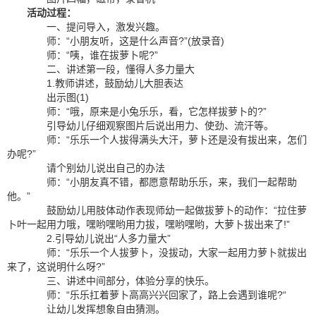
活动过程：
一、提问导入，激发兴趣。
师：“小朋友听，这是什么声音?”(放录音)
师：“咦，谁在拔萝卜呢?”
二、讲述第一段，懂得人多力量大
1.教师讲述，鼓励幼儿大胆表达
出示图(1)
师：“哦，原来是小兔乐乐，看，它怎样拔萝卜的?”
引导幼儿仔细观察图片后说出用力、使劲、流汗等。
师：“乐乐一个人拔得满头大汗，萝卜还是没有拔出来，怎们
办呢?”
请个别幼儿说出自己的办法
师：“小朋友真不错，都愿意帮助乐乐，来，我们一起帮助
他。”
鼓励幼儿用肢体动作表现师幼一起做拔萝卜的动作：“拉住萝
卜叶一起用力哦，嘿哟嘿哟用力拔，嘿哟嘿哟，大萝卜拔出来了!”
2.引导幼儿说出“人多力量大”
师：“乐乐一个人拔萝卜，没拔动，大家一起用力萝卜就拔出
来了，这说明什么呀?”
三、讲述中间部分，体验分享的快乐。
师：“乐乐扛着萝卜高高兴兴回家了，路上会遇到谁呢?“
让幼儿发挥想象自由猜测。