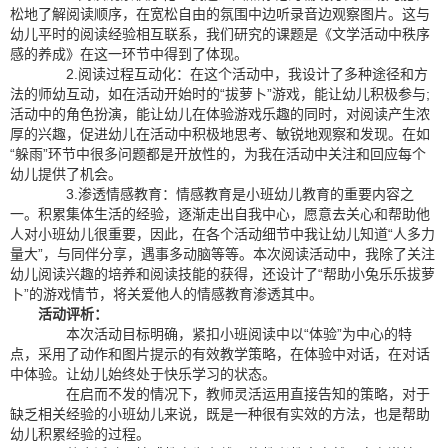
松地了解阅读顺序，在宽松自由的氛围中边听录音边观察图片。这与
幼儿平时的阅读经验相互联系，我们研究的课题是《文学活动中秩序
感的养成》在这一环节中得到了体现。
2.阅读过程互动化：在这个活动中，我设计了多种途径和方
法的师幼互动，如在活动开始时的“拔萝卜”游戏，能让幼儿积极参与;
活动中的角色扮演，能让幼儿在体验游戏乐趣的同时，对阅读产生浓
厚的兴趣，促进幼儿在活动中积极地思考、敏锐地观察和发现。在如
“躲雨”环节中很多问题都是开放性的，为我在活动中关注和回应每个
幼儿提供了机会。
3.渗透情感教育：情感教育是小班幼儿教育的重要内容之
一。积累集体生活的经验，逐渐走出自我中心，愿意去关心和帮助他
人对小班幼儿很重要，因此，在各个活动细节中我让幼儿知道“人多力
量大”，与同伴分享，遇事多动脑等等。本次阅读活动中，我除了关注
幼儿阅读兴趣的培养和阅读技能的获得，还设计了“帮助小兔乐乐拔萝
卜”的游戏情节，将关爱他人的情感教育渗透其中。
活动评析：
本次活动目标明确，紧扣小班阅读中以“体验”为中心的特
点，采用了动作和图片提示的有效教学策略，在体验中对话，在对话
中体验。让幼儿始终处于快乐学习的状态。
在启而不发的情况下，教师灵活运用直接告知的策略，对于
缺乏相关经验的小班幼儿来说，既是一种很有实效的方法，也是帮助
幼儿积累经验的过程。