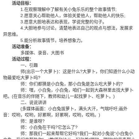
活动目标：
1.在观察理解中了解有关小兔乐乐的整个故事情节;
2.愿意关心帮助他人，体验关爱他人，帮助他人的快乐;
3.愿意大胆地表达和表现，学说完整的句子。
4.大胆地参与讨论，清楚地表达自己的观点与想法，发展求
异思维。
5.能分析故事情节，培养想象力。
活动准备：
多媒体、录音、大图书
活动过程：
一、引趣
师(出示一个大萝卜)：这是什么?大萝卜，你们知道什么小动
物最爱吃大萝卜吗?
师：你们都猜是小白兔，那小白兔是怎么吃大萝卜的?
师：嘿，小白兔，小白兔，咱们一起到大森林里去找大萝卜
吧。(在音乐的伴随下，教师和幼儿一起找萝卜、吃萝卜。)
二、说说讲讲
(多媒体画面：小白兔拔萝卜，满头大汗，气喘吁吁;画外
音：哎哟，哎哟，好累啊，好累啊，哎哟，哎哟。)
师：是谁呀?
师：小白兔在干吗?它怎么了?
师：那我们一起来帮帮它好吗?我们一起对小兔说“小白兔小