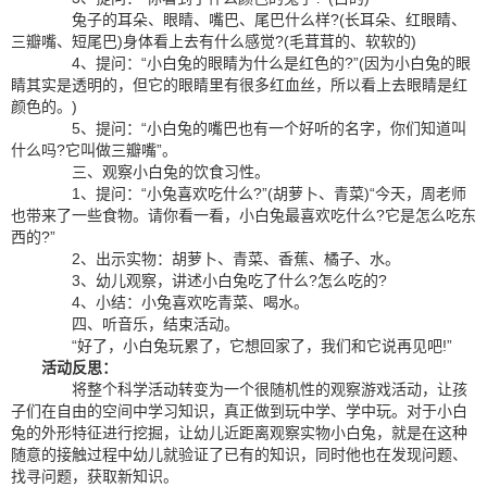
兔子的耳朵、眼睛、嘴巴、尾巴什么样?(长耳朵、红眼睛、
三瓣嘴、短尾巴)身体看上去有什么感觉?(毛茸茸的、软软的)
4、提问：“小白兔的眼睛为什么是红色的?”(因为小白兔的眼
睛其实是透明的，但它的眼睛里有很多红血丝，所以看上去眼睛是红
颜色的。)
5、提问：“小白兔的嘴巴也有一个好听的名字，你们知道叫
什么吗?它叫做三瓣嘴”。
三、观察小白兔的饮食习性。
1、提问：“小兔喜欢吃什么?”(胡萝卜、青菜)“今天，周老师
也带来了一些食物。请你看一看，小白兔最喜欢吃什么?它是怎么吃东
西的?”
2、出示实物：胡萝卜、青菜、香蕉、橘子、水。
3、幼儿观察，讲述小白兔吃了什么?怎么吃的?
4、小结：小兔喜欢吃青菜、喝水。
四、听音乐，结束活动。
“好了，小白兔玩累了，它想回家了，我们和它说再见吧!”
活动反思：
将整个科学活动转变为一个很随机性的观察游戏活动，让孩
子们在自由的空间中学习知识，真正做到玩中学、学中玩。对于小白
兔的外形特征进行挖掘，让幼儿近距离观察实物小白兔，就是在这种
随意的接触过程中幼儿就验证了已有的知识，同时他也在发现问题、
找寻问题，获取新知识。