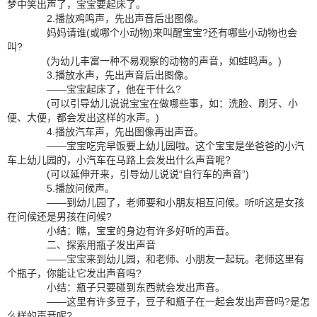
梦中笑出声了，宝宝要起床了。
2.播放鸡鸣声，先出声音后出图像。
妈妈请谁(或哪个小动物)来叫醒宝宝?还有哪些小动物也会
叫?
(为幼儿丰富一种不易观察的动物的声音，如蛙鸣声。)
3.播放水声，先出声音后出图像。
——宝宝起床了，他在干什么?
(可以引导幼儿说说宝宝在做哪些事，如：洗脸、刷牙、小
便、大便，都会发出这样的水声。)
4.播放汽车声，先出图像再出声音。
——宝宝吃完早饭要上幼儿园啦。这个宝宝是坐爸爸的小汽
车上幼儿园的，小汽车在马路上会发出什么声音呢?
(可以延伸开来，引导幼儿说说“自行车的声音”)
5.播放问候声。
——到幼儿园了，老师要和小朋友相互问候。听听这是女孩
在问候还是男孩在问候?
小结：瞧，宝宝的身边有许多好听的声音。
二、探索用瓶子发出声音
——宝宝来到幼儿园，和老师、小朋友一起玩。老师这里有
个瓶子，你能让它发出声音吗?
小结：瓶子只要碰到东西就会发出声音。
——这里有许多豆子，豆子和瓶子在一起会发出声音吗?是怎
么样的声音呢?