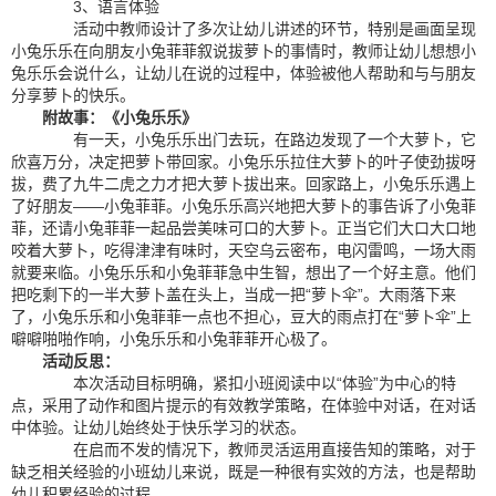
3、语言体验
活动中教师设计了多次让幼儿讲述的环节，特别是画面呈现
小兔乐乐在向朋友小兔菲菲叙说拔萝卜的事情时，教师让幼儿想想小
兔乐乐会说什么，让幼儿在说的过程中，体验被他人帮助和与与朋友
分享萝卜的快乐。
附故事：《小兔乐乐》
有一天，小兔乐乐出门去玩，在路边发现了一个大萝卜，它
欣喜万分，决定把萝卜带回家。小兔乐乐拉住大萝卜的叶子使劲拔呀
拔，费了九牛二虎之力才把大萝卜拔出来。回家路上，小兔乐乐遇上
了好朋友——小兔菲菲。小兔乐乐高兴地把大萝卜的事告诉了小兔菲
菲，还请小兔菲菲一起品尝美味可口的大萝卜。正当它们大口大口地
咬着大萝卜，吃得津津有味时，天空乌云密布，电闪雷鸣，一场大雨
就要来临。小兔乐乐和小兔菲菲急中生智，想出了一个好主意。他们
把吃剩下的一半大萝卜盖在头上，当成一把“萝卜伞”。大雨落下来
了，小兔乐乐和小兔菲菲一点也不担心，豆大的雨点打在“萝卜伞”上
噼噼啪啪作响，小兔乐乐和小兔菲菲开心极了。
活动反思：
本次活动目标明确，紧扣小班阅读中以“体验”为中心的特
点，采用了动作和图片提示的有效教学策略，在体验中对话，在对话
中体验。让幼儿始终处于快乐学习的状态。
在启而不发的情况下，教师灵活运用直接告知的策略，对于
缺乏相关经验的小班幼儿来说，既是一种很有实效的方法，也是帮助
幼儿积累经验的过程。