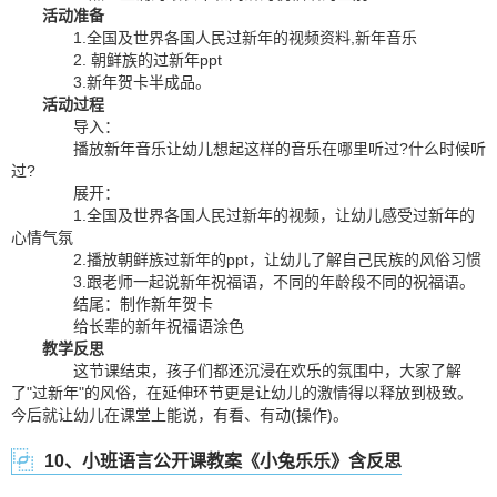
活动准备
1.全国及世界各国人民过新年的视频资料,新年音乐
2. 朝鲜族的过新年ppt
3.新年贺卡半成品。
活动过程
导入：
播放新年音乐让幼儿想起这样的音乐在哪里听过?什么时候听
过?
展开：
1.全国及世界各国人民过新年的视频，让幼儿感受过新年的
心情气氛
2.播放朝鲜族过新年的ppt，让幼儿了解自己民族的风俗习惯
3.跟老师一起说新年祝福语，不同的年龄段不同的祝福语。
结尾：制作新年贺卡
给长辈的新年祝福语涂色
教学反思
这节课结束，孩子们都还沉浸在欢乐的氛围中，大家了解
了"过新年"的风俗，在延伸环节更是让幼儿的激情得以释放到极致。
今后就让幼儿在课堂上能说，有看、有动(操作)。
10、小班语言公开课教案《小兔乐乐》含反思