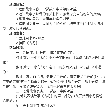
活动目标：
1.理解故事内容，学说故事中简单的对话。
2.通过故事了解雪的相关特性，激发探究自然现象的兴趣。
3.乐意参与表演，大胆学说角色对话。
4.借助图文并茂，以图为主的形式，培养孩子仔细阅读的习
惯，激发阅读兴趣。
活动准备：
1.幼儿用书15-18页
2.挂图《雪花》
活动过程：
一、尝味道，区分盐、糖和雪花的特性。
教师(出示一小勺糖)：小勺子里的东西什么颜色的?这是什么
呢?
教师(出示一小勺盐)：这白白的东西又是什么?是什么味道
的?
教师：糖是白色的，盐也是白色的，雪花也是白色的(处事小
雪花的剪纸)有一个故事讲的是小动物分不清哪个是盐、哪个是糖、哪
个是雪花，闹出了许多笑话。我们一起来看看表演把!
二、欣赏故事表演，学说故事中的对话
(1)幼儿表演故事《雪花》的第一部分。(从开始到小花猫说
这是盐。)
师：天上飘下来的是什么?