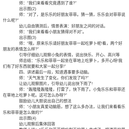
师：“我们来看看究竟遇到了谁?”
出示图(2)
师：“对了，是乐乐的好朋友菲菲。猜一猜，乐乐会对菲菲说
什么呢?”
幼儿自由猜测后，情景表演：好朋友之间的对话。
师：“我们来看看小朋友猜得对不对”。
出示图(3)
师：“哦，原来乐乐请好朋友菲菲一起吃萝卜呢!看，两个好
朋友的表情怎么样?”
引导仔细幼儿观察小兔的表情，说出快乐、开心、高兴等
师总结：“乐乐和菲菲一起坐在草地上吃萝卜，多开心呀!我
们有了好东西就要和大家一起分享!”
四、讲述最后一段，知道遇事要多动脑。
师：“天气发生了变化，你们发现了吗?”
让幼儿观察图片，引导幼儿说出快下雨了!
师：“轰隆隆轰隆隆，打雷了，快下雨了。小兔乐乐和菲菲还
在草地上吃萝卜呢。这可怎么办呀?”
鼓励幼儿大胆说出自己的想法
师：“小朋友真爱动脑筋，想了这么多办法，让我们来看看乐
乐和菲菲是怎么做的?”
出示图(4)
幼儿观察后集体回答