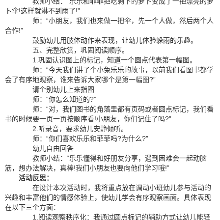
教师小结：“乐乐和菲菲把吃剩下的萝卜变成了一把漂亮的萝
卜伞!这样就淋不到雨了!”
师：“小朋友，我们也来做一把伞，先一个人做，然后两个人
合作!”
鼓励幼儿用肢体动作来表现，让幼儿体验躲雨的乐趣。
五、完整欣赏，巩固阅读顺序。
1.巩固认识图上的标记，知道一个圆点代表第一幅图。
师：“今天我们讲了个小兔乐乐的故事，以前我们看图书都学
会了有序地观察，谁来告诉大家哪个是第一幅图?”
请个别幼儿上来指图
师：“你怎么知道的?”
师：“对，我们图书的角落里都有页码或者圆点标记，我们看
书的时候要一页一页按顺序看!小朋友，你们记住了吗?”
2.听录音，要求幼儿安静倾听。
师：“你们喜欢乐乐和菲菲吗?为什么?”
幼儿自由回答
教师小结：“乐乐懂得和好朋友分享，遇到困难会一起动脑
筋，想办法解决，真棒!我们小朋友也要向他们学习哦!”
活动反思：
在设计本次活动时，我将重点放在调动小班幼儿参与活动的
兴趣和丰富他们的情感体验上，使幼儿学会有序观察画面。具体表现
在以下三个方面：
1.阅读观察秩序化：我通过圆点标记的辅助方式让幼儿能轻