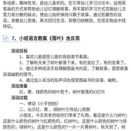
条线索，趣味性浓，是幼儿喜欢的。在引导幼儿学习讨论中，运用简
笔画的方式来帮助幼儿记忆理解故事，用丰富的学习方式克服幼儿注
意力易分散的缺点，使幼儿始终保持兴趣于故事，通过拓展性的谈
话，发散幼儿思维，再次回归生活，观察归纳概括，在现实物品中找
特征。
7、小班语言教案《落叶》含反思
活动目标
1、喜欢儿歌感受儿歌的音韵美节奏美。
2、了解秋天来了树叶都落下来，有的变红了，有的变黄了。
3、通过多种阅读手段理解图画书内容，了解故事，感受故事
诙谐幽默的情节。
4、通过加入适当的拟声词去感受图画书的诙谐、幽默。
活动准备
红、黄、绿颜色的树叶若干，树叶飘落的幻灯片
活动过程
一、律动《小手拍拍》
二、出示红、黄 、绿树叶引导幼儿观察
小朋友，今天贡老师给你们带来了礼物，看这是什么?(树叶)
这是什么颜色的树叶?(红颜色的，红树叶)，这是什么颜色的树叶?(绿
颜色的，绿树叶)，这是什么颜色的?一片一片黄树叶。秋天到了，树