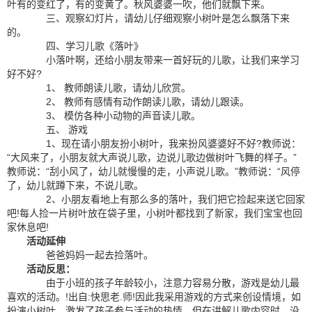
叶有的变红了，有的变黄了。秋风婆婆一吹，他们就飘下来。
三、观察幻灯片，请幼儿仔细观察小树叶是怎么飘落下来
的。
四、学习儿歌《落叶》
小落叶啊，还给小朋友带来一首好玩的儿歌，让我们来学习
好不好?
1、 教师朗读儿歌，请幼儿欣赏。
2、 教师有感情有动作朗读儿歌，请幼儿跟读。
3、 模仿各种小动物的声音读儿歌。
五、 游戏
1、现在请小朋友扮小树叶，我来扮风婆婆好不好?教师说：
“大风来了，小朋友就大声说儿歌，边说儿歌边做树叶飞舞的样子。”
教师说：“刮小风了，幼儿就慢慢的走，小声说儿歌。”教师说：“风停
了，幼儿就蹲下来，不说儿歌。
2、小朋友看地上有那么多的落叶，我们把它捡起来送它回家
吧!每人捡一片树叶放在袋子里，小树叶都找到了新家，我们宝宝也回
家休息吧!
活动延伸
爸爸妈妈一起去捡落叶。
活动反思：
由于小班的孩子年龄较小，注意力容易分散，游戏是幼儿最
喜欢的活动。!出自:快思老.师!因此我采用游戏的方式来创设情境，如
扮演小树叶，激发了孩子参与活动的热情。但在讲解儿歌内容时，没