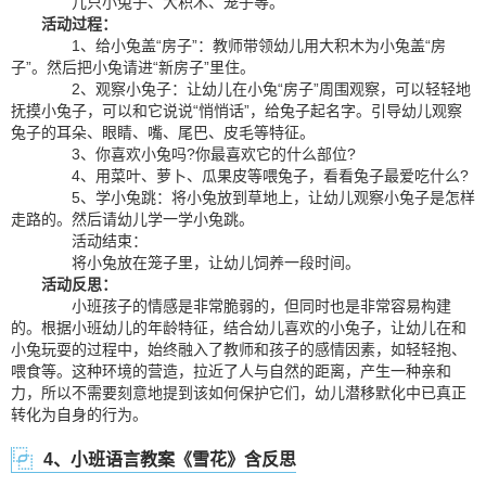
几只小兔子、大积木、笼子等。
活动过程：
1、给小兔盖“房子”：教师带领幼儿用大积木为小兔盖“房
子”。然后把小兔请进“新房子”里住。
2、观察小兔子：让幼儿在小兔“房子”周围观察，可以轻轻地
抚摸小兔子，可以和它说说“悄悄话”，给兔子起名字。引导幼儿观察
兔子的耳朵、眼睛、嘴、尾巴、皮毛等特征。
3、你喜欢小兔吗?你最喜欢它的什么部位?
4、用菜叶、萝卜、瓜果皮等喂兔子，看看兔子最爱吃什么?
5、学小兔跳：将小兔放到草地上，让幼儿观察小兔子是怎样
走路的。然后请幼儿学一学小兔跳。
活动结束：
将小兔放在笼子里，让幼儿饲养一段时间。
活动反思：
小班孩子的情感是非常脆弱的，但同时也是非常容易构建
的。根据小班幼儿的年龄特征，结合幼儿喜欢的小兔子，让幼儿在和
小兔玩耍的过程中，始终融入了教师和孩子的感情因素，如轻轻抱、
喂食等。这种环境的营造，拉近了人与自然的距离，产生一种亲和
力，所以不需要刻意地提到该如何保护它们，幼儿潜移默化中已真正
转化为自身的行为。
4、小班语言教案《雪花》含反思