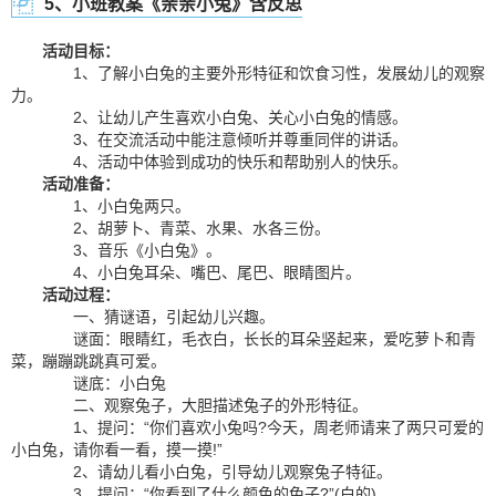
5、小班教案《亲亲小兔》含反思
活动目标：
1、了解小白兔的主要外形特征和饮食习性，发展幼儿的观察
力。
2、让幼儿产生喜欢小白兔、关心小白兔的情感。
3、在交流活动中能注意倾听并尊重同伴的讲话。
4、活动中体验到成功的快乐和帮助别人的快乐。
活动准备：
1、小白兔两只。
2、胡萝卜、青菜、水果、水各三份。
3、音乐《小白兔》。
4、小白兔耳朵、嘴巴、尾巴、眼睛图片。
活动过程：
一、猜谜语，引起幼儿兴趣。
谜面：眼睛红，毛衣白，长长的耳朵竖起来，爱吃萝卜和青
菜，蹦蹦跳跳真可爱。
谜底：小白兔
二、观察兔子，大胆描述兔子的外形特征。
1、提问：“你们喜欢小兔吗?今天，周老师请来了两只可爱的
小白兔，请你看一看，摸一摸!”
2、请幼儿看小白兔，引导幼儿观察兔子特征。
3、提问：“你看到了什么颜色的兔子?”(白的)