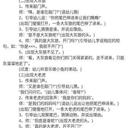
(二)出现大灰狼
1、传来敲门声。
师：“咦，是谁在敲门?”(请幼儿猜)
2、引导幼儿说：“你把尾巴伸进来让我们瞧瞧!”
(出现门慢慢打开，一条大灰狼的尾巴伸了进来。)
3、引导幼儿猜猜是谁，并说出理由。
师：“是不是大灰狼呢?”(出现大灰狼的头。)
4、师：“真的是大灰狼，开门吗?”(引导幼儿学说相应的短
句，如：“你是×××，我就不开门!”)
5、(出现大灰狼不见了。)
师：“看，大灰狼看见你们把门关得紧紧的，走不进来，只能
灰溜溜地走了”。
(过渡：幼儿听音乐做小兔的律动。)
(三)出现大老虎
1、传来敲门声。
师：“又是谁在敲门?”(引导幼儿猜。)
“我们问问它。”(幼儿集体问：“谁呀?”)
2、传来老虎的回答声：“我是你们的妈妈”。
师：“是我们的妈妈吗?”(请幼儿说出让他把尾巴伸进来。)
(出现门慢慢地打开，一条大老虎的尾巴伸了进来。)
3、引导幼儿观察尾巴，猜猜动物，并说出理由。
4、师：“到底是谁呢?”(出现大老虎的头。)
5、师：“真的是大老虎，开不开门?”