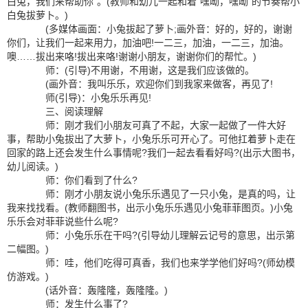
白兔，我们来帮助你”。(教师和幼儿一起和着“嘿呦，嘿呦”的节奏帮小
白兔拔萝卜。)
(多媒体画面：小兔拔起了萝卜;画外音：好的，好的，谢谢
你们，让我们一起来用力，加油吧!一二三，加油，一二三，加油。
噢……拔出来咯!拔出来咯!谢谢小朋友，谢谢你们的帮忙。)
师：(引导)不用谢，不用谢，这是我们应该做的。
(画外音：我叫乐乐，欢迎你们到我家来做客，再见了!
师(引导)：小兔乐乐再见!
三、阅读理解
师：刚才我们小朋友可真了不起，大家一起做了一件大好
事，帮助小兔拔出了大萝卜，小兔乐乐可开心了。可他扛着萝卜走在
回家的路上还会发生什么事情呢?我们一起去看看好吗?(出示大图书，
幼儿阅读。)
师：你们看到了什么?
师：刚才小朋友说小兔乐乐遇见了一只小兔，是真的吗，让
我来找找看。(教师翻图书，出示小兔乐乐遇见小兔菲菲图页。)小兔
乐乐会对菲菲说些什么呢?
师：小兔乐乐在干吗?(引导幼儿理解云记号的意思，出示第
二幅图。)
师：哇，他们吃得可真香，我们也来学学他们好吗?(师幼模
仿游戏。)
(话外音：轰隆隆，轰隆隆。)
师：发生什么事了?