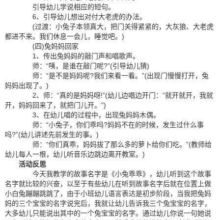
引导幼儿学说相应的短句。
6、引导幼儿想出对付大老虎的办法。
(过渡：小兔子本领真大，把门关得紧紧的，大灰狼、大老虎
都进不来。我们休息一会儿，睡觉吧。)
(四)兔妈妈回家
1、传出兔妈妈的敲门声和唱歌声。
师：“咦，是谁在敲门呢?”(引导幼儿猜)
师：“是不是妈妈呢?我们来看一看。”(出现门慢慢打开，兔
妈妈出现了。)
2、师：“真的是妈妈呀!”(幼儿边唱边开门：“就开就开，我就
开，妈妈回来了，就把门儿开。”)
3、在幼儿唱的过程中，出现兔妈妈木偶。
师：“小兔子，你们乖吗?妈妈不在的时候，发生过什么事
吗?”(幼儿讲述先前发生的事。)
师：“你们真乖，妈妈拔了那么多的萝卜给你们吃。”(教师给
幼儿每人一根，幼儿听音乐边跳边离开教室。)
活动反思
今天我教学的故事名字是《小兔乖乖》，幼儿听到这个故事
名字就比较的兴奋，以至于有些幼儿在听到故事名字后就在位置上做
小白兔蹦蹦跳跳了，由于小班幼儿语言表达是初步阶段，当我把兔妈
妈的三个宝宝的名字说完后，我就让幼儿告诉我三个兔宝宝的名字，
大多幼儿只能说出其中的一个兔宝宝的名字。通过幼儿你说一句她说