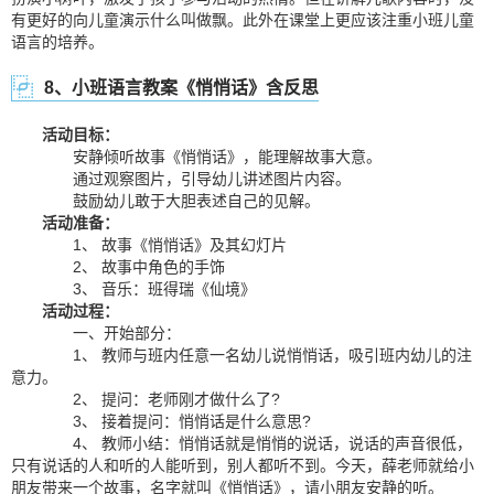
有更好的向儿童演示什么叫做飘。此外在课堂上更应该注重小班儿童
语言的培养。
8、小班语言教案《悄悄话》含反思
活动目标：
安静倾听故事《悄悄话》，能理解故事大意。
通过观察图片，引导幼儿讲述图片内容。
鼓励幼儿敢于大胆表述自己的见解。
活动准备：
1、 故事《悄悄话》及其幻灯片
2、 故事中角色的手饰
3、 音乐：班得瑞《仙境》
活动过程：
一、开始部分：
1、 教师与班内任意一名幼儿说悄悄话，吸引班内幼儿的注
意力。
2、 提问：老师刚才做什么了?
3、 接着提问：悄悄话是什么意思?
4、 教师小结：悄悄话就是悄悄的说话，说话的声音很低，
只有说话的人和听的人能听到，别人都听不到。今天，薛老师就给小
朋友带来一个故事，名字就叫《悄悄话》，请小朋友安静的听。