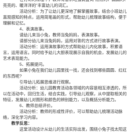
亮亮的、暖洋洋的”丰富幼儿的词汇。
活动分析：为了让幼儿更深地了解掌握故事，结合小班幼儿
直观感知的特点，运用简笔画的形式，帮助幼儿梳理故事结构，便于
理解和记忆。
4、表演故事。
请幼儿来当小兔，教师当兔妈妈，表演故事。
请部分幼儿来当兔妈妈，运用对答的方式进行故事表演。
活动分析：运用演故事的方式帮助幼儿内化故事，积累语
言，运用语言。同时给予幼儿大胆表现展示自我的机会，发展幼儿的
艺术表现能力。
5、拓展提问。
如果小兔在我们幼儿园里找一找，还会找到哪些圆圆、红红
的东西呢?
引导幼儿拓展思维进行观察。
活动分析：幼儿园教育活动各领域的内容是相互渗透的，所
以在活动中，回归生活，结合实践，引导幼儿观察，从中提取相关的
特征，发展幼儿对图形和颜色的辨别能力，以及概括分析能力。
6、教师总结评价。
活动分析：教师的形成性评价，可以帮助幼儿梳理活动脉
络，深化学习内容。
教学反思：
这堂活动设计从幼儿的生活实际出发，围绕小兔子找太阳这