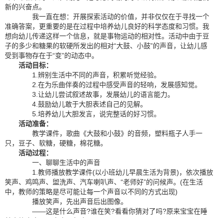
新的兴奋点。
我一直在想：开展探索活动的价值，并非仅仅在于寻找一个
准确答案，更重要的是在过程中培养幼儿良好的科学态度和习惯。我
想向幼儿传递这样一个信息，就是事物运动的相对性。活动中由于豆
子的多少和糖果的软硬所发出的相对“大鼓、小鼓”的声音，让幼儿感
受到事物存在于“变”的动态中。
活动目标：
1.辨别生活中不同的声音，积累听觉经验。
2.在为乐曲伴奏的过程中感受声音的轻响，发展感知觉。
3.让幼儿尝试叙述故事，发展幼儿的语言能力。
4.鼓励幼儿敢于大胆表述自己的见解。
5.培养幼儿大胆发言，说完整话的好习惯。
活动准备：
教学课件，歌曲《大鼓和小鼓》的音频，塑料瓶子人手一
只，豆子、软糖，硬糖，棉花糖。
活动过程：
一、聊聊生活中的声音
1.教师播放教学课件(以小班幼儿早晨生活为背景)，依次播放
笑声、鸡鸣声、盥洗声、汽车喇叭声、“老师好”的问候声。(在生活
中，教师的策略是尽可能让每一个声音以不同的方式出现)
播放笑声，先出声音后出图像。
——这是什么声音?谁在笑?看看你猜对了吗?原来宝宝在睡