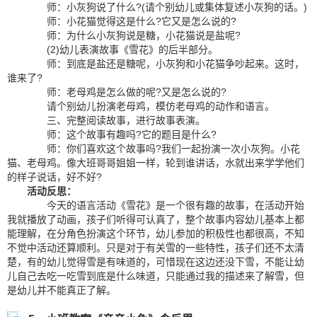
师：小灰狗说了什么?(请个别幼儿或集体复述小灰狗的话。)
师：小花猫觉得这是什么?它又是怎么说的?
师：为什么小灰狗说是糖，小花猫说是盐呢?
(2)幼儿表演故事《雪花》的后半部分。
师：到底是盐还是糖呢，小灰狗和小花猫争吵起来。这时，
谁来了?
师：老母鸡是怎么做的呢?又是怎么说的?
请个别幼儿扮演老母鸡，模仿老母鸡的动作和语言。
三、完整阅读故事，进行故事表演。
师：这个故事有趣吗?它的题目是什么?
师：你们喜欢这个故事吗?我们一起扮演一次小灰狗。小花
猫、老母鸡。像大班哥哥姐姐一样，轮到谁讲话，水就出来学学他们
的样子说话，好不好?
活动反思：
今天的语言活动《雪花》是一个很有趣的故事，在活动开始
我就播放了动画，孩子们听得可认真了，整个故事内容幼儿基本上都
能理解，在分角色扮演这个环节，幼儿参加的积极性也都很高，不知
不觉中活动还算顺利。只是对于有关雪的一些特性，孩子们还不太清
楚，有的幼儿觉得雪是有味道的，可惜现在这边还没下雪，不能让幼
儿自己去吃一吃雪到底是什么味道，只能通过我的描述来了解雪，但
是幼儿并不能真正了解。