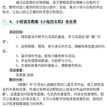
通过近距离的实物接触，孩子更能接受和理解小白兔的习
性。教师对幼儿看到的知识加以提升、总结，重点介绍小白兔的突出
特点，让幼儿树立正确的科学意识和观念。
6、小班语言教案《小兔找太阳》含反思
活动目标：
1、感知童话中情节与词语的重复，学习词语如“提”“飘”“可
爱”。
2、运用观察、猜测、参与演示的方法，理解和表现童话的内
容。
3、喜欢倾听作品，能有兴趣地参与活动。
4、学会有感情地朗诵，大胆参与讨论。
5、在感知故事内容的基础上，理解角色特点。
活动准备：
背景图 音频
教材分析：
《纲要》中“引导幼儿接触优秀的儿童文学作品，使之感受语
言的丰富和优美，并通过多种活动帮助幼儿加深对作品的体验和理
解”。这篇童话内容富有童趣，句式具有重复性，内容含有推理性，既
可以发展幼儿的语言能力，又可以和数学领域渗透发展形状、颜色的
认识和逻辑推理能力的培养。