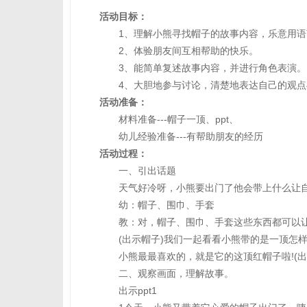
活动目标：
1、理解小熊寻找帽子的故事内容，乐意用语
2、体验朋友间互相帮助的快乐。
3、能简单复述故事内容，并进行角色表演。
4、大胆地参与讨论，清楚地表达自己的观点
活动准备：
材料准备---帽子一顶、ppt、
幼儿经验准备---有帮助朋友的经历
活动过程：
一、引出话题
天气好冷呀，小熊要出门了他会带上什么让自
幼：帽子、围巾、手套
教：对，帽子、围巾、手套这些东西都可以让
(出示帽子)我们一起看看小熊带的是一顶怎样的
小熊最最喜欢的，就是它的这顶红帽子啦!(出
二、观察画面，理解故事。
出示ppt1