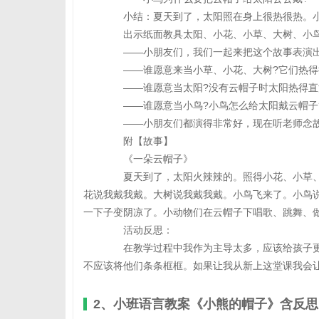
小结：夏天到了，太阳照在身上很热很热。小
出示纸面教具太阳、小花、小草、大树、小鸟
——小朋友们，我们一起来把这个故事表演出
——谁愿意来当小草、小花、大树?它们热得抬
——谁愿意当太阳?没有云帽子时太阳热得直
——谁愿意当小鸟?小鸟怎么给太阳戴云帽子
——小朋友们都演得非常好，现在听老师念故
附【故事】
《一朵云帽子》
夏天到了，太阳火辣辣的。照得小花、小草、
花说我戴我戴。大树说我戴我戴。小鸟飞来了。小鸟
一下子变阴凉了。小动物们在云帽子下唱歌、跳舞、
活动反思：
在教学过程中我作为主导太多，应该给孩子更
不应该将他们条条框框。如果让我从新上这堂课我会
2、小班语言教案《小熊的帽子》含反思