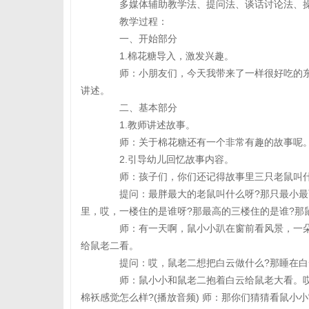
多媒体辅助教学法、提问法、谈话讨论法、
教学过程：
一、开始部分
1.棉花糖导入，激发兴趣。
师：小朋友们，今天我带来了一样很好吃的东西
讲述。
二、基本部分
1.教师讲述故事。
师：关于棉花糖还有一个非常有趣的故事呢
2.引导幼儿回忆故事内容。
师：孩子们，你们还记得故事里三只老鼠叫什
提问：最胖最大的老鼠叫什么呀?那只最小最可
里，哎，一楼住的是谁呀?那最高的三楼住的是谁?那
师：有一天啊，鼠小小趴在窗前看风景，一朵
给鼠老二看。
提问：哎，鼠老二想把白云做什么?那睡在白云
师：鼠小小和鼠老二抱着白云给鼠老大看。哎，
棉袄感觉怎么样?(播放音频) 师：那你们猜猜看鼠小小