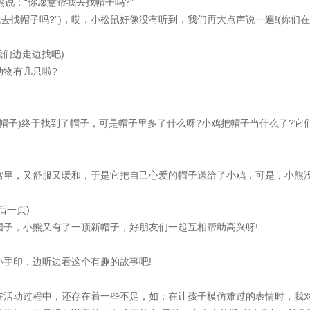
说：“你愿意帮我去找帽子吗?”
找帽子吗?”)，哎，小松鼠好像没有听到，我们再大点声说一遍!(你们
们边走边找吧)
物有几只啦?
子)终于找到了帽子，可是帽子里多了什么呀?小鸡把帽子当什么了?它
里，又舒服又暖和，于是它把自己心爱的帽子送给了小鸡，可是，小熊
一页)
，小熊又有了一顶新帽子，好朋友们一起互相帮助高兴呀!
手印，边听边看这个有趣的故事吧!
活动过程中，还存在着一些不足，如：在让孩子模仿难过的表情时，我