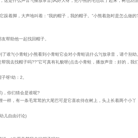
这是什么声音?(播放录音)风好大呀，把小熊的毛也吹了起来，树也刮
跺着脚，大声地叫着：“我的帽子，我的帽子。”小熊着急时是怎么做的
友帮助他一起找回帽子。
谁?(小青蛙)小熊看到小青蛙它会对小青蛙说什么?(放录音，请个别幼
意帮我去找帽子吗??”它可真有礼貌呀(点击小青蛙，播放声音：好的，我
子呀!幼：2。
)，你们猜会是谁呢?
狸一样，有一条毛茸茸的大尾巴可是它喜欢待在树上，头上长着两个小丫
幼儿自由讨论)