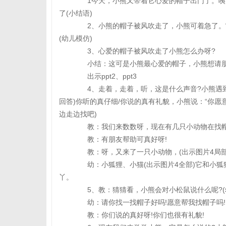
1今天，小熊又带着它心爱的帽子出门了。咦，
了(小结语)
2、小熊的帽子被风吹走了，小熊可着急了。它
(幼儿模仿)
3、心爱的帽子被风吹走了小熊怎么办呀?
小结：这可是小熊最心爱的帽子，小熊想请朋
出示ppt2、ppt3
4、走着，走着，听，这是什么声音?小熊遇到了
回答)你听的真仔细/你说的真有礼貌，小熊说：“你愿
边走边找吧)
教：我们来数数呀，现在有几只小动物在找帽
教：有朋友帮助可真好呀!
教：呀，又来了一只小动物，(出示图片4局部
幼：小狐狸、小猫(出示图片4全部)它和小狐
丫。
5、教：猜猜看，小熊会对小松鼠说什么呢?(
幼：请你找一找帽子好吗!愿意帮我找帽子吗!
教：你们说的真好呀!你们也很有礼貌!