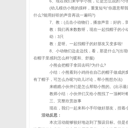
6、现在我们来学学小熊，它是怎么说的?小熊
(幼儿模仿小熊的摸样，重复短句“你愿意帮我去
什么?能用好听的声音再说一遍吗?)
7、教：(点击小动物们，播放声音：好的，我
教：我们再来数数呀，现在一起找帽子的小动
幼：3只
教：是呀。一起找帽子的好朋友又变多啦!
8、小动物们边走边找，看，那是什么?(出现帽
在帽子里感到怎么样?(暖和、舒服)
小熊会把帽子拿回去吗?为什么?
小结：小熊看到小鸡待在自己的帽子做成的窝
有了帽子，可怎么办呢?(幼儿讨论，帮小熊想办法)
来瞧瞧小伙伴们是怎么帮助小熊的。(出示最后
教师小结：小伙伴们又给小熊找了一顶树叶帽子
三、完整欣赏故事
现在，我们一起来和小手印做好朋友，捏着小
活动反思：
本次活动能够较好地达到了预设目标。但是在