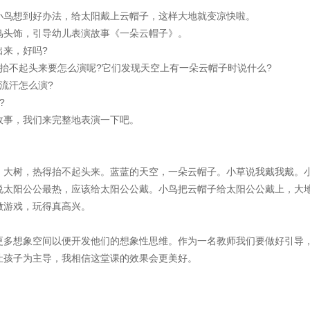
鸟想到好办法，给太阳戴上云帽子，这样大地就变凉快啦。
头饰，引导幼儿表演故事《一朵云帽子》。
来，好吗?
不起头来要怎么演呢?它们发现天空上有一朵云帽子时说什么?
流汗怎么演?
?
事，我们来完整地表演一下吧。
大树，热得抬不起头来。蓝蓝的天空，一朵云帽子。小草说我戴我戴。
说太阳公公最热，应该给太阳公公戴。小鸟把云帽子给太阳公公戴上，大
做游戏，玩得真高兴。
多想象空间以便开发他们的想象性思维。作为一名教师我们要做好引导
让孩子为主导，我相信这堂课的效果会更美好。