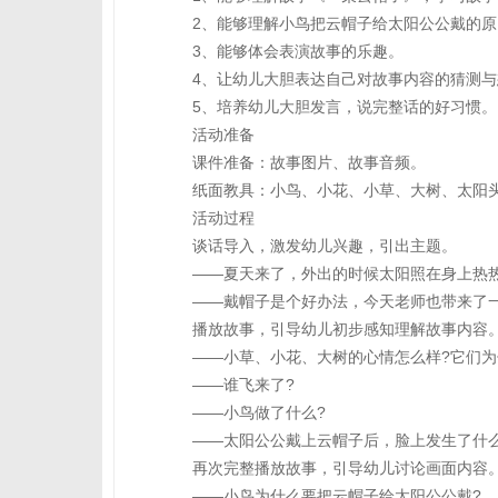
2、能够理解小鸟把云帽子给太阳公公戴的原
3、能够体会表演故事的乐趣。
4、让幼儿大胆表达自己对故事内容的猜测与
5、培养幼儿大胆发言，说完整话的好习惯。
活动准备
课件准备：故事图片、故事音频。
纸面教具：小鸟、小花、小草、大树、太阳
活动过程
谈话导入，激发幼儿兴趣，引出主题。
——夏天来了，外出的时候太阳照在身上热热
——戴帽子是个好办法，今天老师也带来了一
播放故事，引导幼儿初步感知理解故事内容
——小草、小花、大树的心情怎么样?它们为
——谁飞来了?
——小鸟做了什么?
——太阳公公戴上云帽子后，脸上发生了什么
再次完整播放故事，引导幼儿讨论画面内容
——小鸟为什么要把云帽子给太阳公公戴?