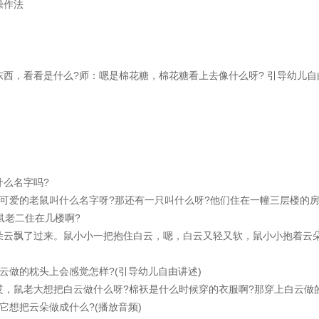
操作法
，看看是什么?师：嗯是棉花糖，棉花糖看上去像什么呀? 引导幼儿自
。
么名字吗?
爱的老鼠叫什么名字呀?那还有一只叫什么呀?他们住在一幢三层楼的
鼠老二住在几楼啊?
云飘了过来。鼠小小一把抱住白云，嗯，白云又轻又软，鼠小小抱着云
做的枕头上会感觉怎样?(引导幼儿自由讲述)
鼠老大想把白云做什么呀?棉袄是什么时候穿的衣服啊?那穿上白云做
它想把云朵做成什么?(播放音频)