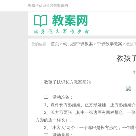
教孩子认识长方教案形的
首页
幼儿园中班教案
中班数学教案
您的位置：
>
>
> 教孩
教孩
时间
教孩子认识长方教案形的
二、活动准备：
1、课件长方形娃娃、正方形娃娃，正方形娃娃
2、长方形两张（其中一张边画有四种颜色，一
方形的边一样长）。
3、“小客人”两个：一个嘴巴是长方形的，一个
三、活动目标：