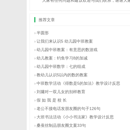
大家有任何问题和建议欢迎与我们联系，谢谢大家
推荐文章
半圆形
让我们来认识5 幼儿园中班教案
幼儿园中班教案：有意思的数游戏
幼儿教案：钓鱼学习8的加减
幼儿园中班数学：七的组成
教幼儿认识5以内的数的教案
中班数学活动《得数是5的加法》教学设计反思
刘墉对一双儿女的别样教育
假 如 我 是 校 长
老公不接电话发朋友圈的句子126句
大班书法活动《小小书法家》教学设计反思
桑蚕丝制品朋友圈文案33句