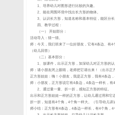
1、培养幼儿对图形进行比较的兴趣。
2、能在周围环境中找出长方形的物体。
3、认识长方形，知道名称和基本特征，能区分
四、教学过程：
（一） 开始部分：
活动导入：猜一猜。
师：今天，我们班来了一位好朋友，它有4条边、有4
（幼儿回答）
（二）基本部分：
1、放课件，出示正方形，加深幼儿对正方形的认
师：请小朋友闭上眼睛，老师把它请出来！（出示正
正方形娃娃：嗨！小朋友，我是正方形，我有4条边，
师：小朋友，正方形说它有4条边，4条边一样长，有
2、通过量一量、折一折，感知正方形的特征。
出示和正方形娃娃一样的正方形，让幼儿通过用和它边
折一折，知道有4个角，4个角一样大。（引导幼儿讲
师小结：正方形有4条边，4条边一样长，有4个角，4
3、出示长方形娃娃，引导幼儿认识长方形。