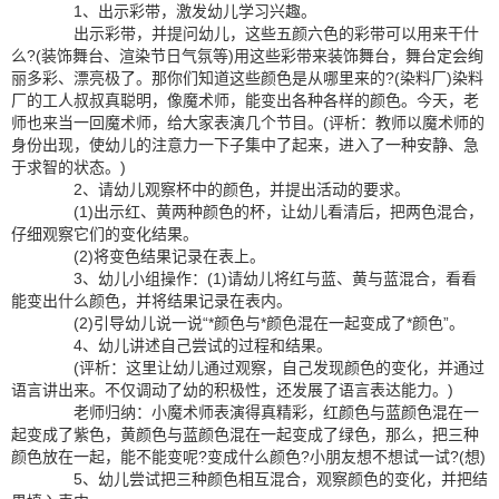
1、出示彩带，激发幼儿学习兴趣。
出示彩带，并提问幼儿，这些五颜六色的彩带可以用来干什
么?(装饰舞台、渲染节日气氛等)用这些彩带来装饰舞台，舞台定会绚
丽多彩、漂亮极了。那你们知道这些颜色是从哪里来的?(染料厂)染料
厂的工人叔叔真聪明，像魔术师，能变出各种各样的颜色。今天，老
师也来当一回魔术师，给大家表演几个节目。(评析：教师以魔术师的
身份出现，使幼儿的注意力一下子集中了起来，进入了一种安静、急
于求智的状态。)
2、请幼儿观察杯中的颜色，并提出活动的要求。
(1)出示红、黄两种颜色的杯，让幼儿看清后，把两色混合，
仔细观察它们的变化结果。
(2)将变色结果记录在表上。
3、幼儿小组操作：(1)请幼儿将红与蓝、黄与蓝混合，看看
能变出什么颜色，并将结果记录在表内。
(2)引导幼儿说一说“*颜色与*颜色混在一起变成了*颜色”。
4、幼儿讲述自己尝试的过程和结果。
(评析：这里让幼儿通过观察，自己发现颜色的变化，并通过
语言讲出来。不仅调动了幼的积极性，还发展了语言表达能力。)
老师归纳：小魔术师表演得真精彩，红颜色与蓝颜色混在一
起变成了紫色，黄颜色与蓝颜色混在一起变成了绿色，那么，把三种
颜色放在一起，能不能变呢?变成什么颜色?小朋友想不想试一试?(想)
5、幼儿尝试把三种颜色相互混合，观察颜色的变化，并把结