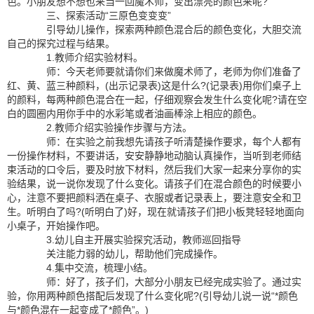
色。小朋友想不想也来当一回魔术师，变出漂亮的颜色来呢?
三、探索活动“三原色变变变”
引导幼儿操作，探索两种颜色混合后的颜色变化，大胆交流
自己的探究过程与结果。
1.教师介绍实验材料。
师：今天老师要就请你们来做魔术师了，老师为你们准备了
红、黄、蓝三种颜料，(出示记录表)这是什么?(记录表)用你们桌子上
的颜料，每两种颜色混合在一起，仔细观察会发生什么变化呢?请在空
白的圆圈内用你手中的水彩笔或者油画棒涂上相应的颜色。
2.教师介绍实验操作步骤与方法。
师：在实验之前我想先请孩子听清楚操作要求，每个人都有
一份操作材料，不要讲话，安安静静地动脑认真操作，当听到老师结
束活动的口令后，要及时放下材料，然后我们大家一起来分享你的实
验结果，说一说你发现了什么变化。请孩子们在混合颜色的时候要小
心，注意不要把颜料洒在桌子、衣服或者记录表上，要注意安全和卫
生。听明白了吗?(听明白了)好，现在就请孩子们把小板凳轻轻地面向
小桌子，开始操作吧。
3.幼儿自主开展实验探究活动，教师巡回指导
关注能力弱的幼儿，帮助他们完成操作。
4.集中交流，梳理小结。
师：好了，孩子们，大部分小朋友已经完成实验了。通过实
验，你用两种颜色搭配后发现了什么变化呢?(引导幼儿说一说“*颜色
与*颜色混在一起变成了*颜色”。)