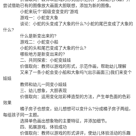
尝试借助已有的图像放大画面大胆联想，添加为新的图像。
小蛇来玩个“超级变变变的”游戏
游戏一：小蛇变大象
谈论：小蛇的头变成了大象的什么?小蛇的尾巴变成了大象的
什么?
什么是新变出来的?
游戏二：小蛇变小船
小蛇的头和尾巴变成了大象的什么?
哪些地方是新变出来的?
二、共同探索：小蛇变娃娃
价值取向：教师以游戏的形式，示范作画，帮助幼儿理解
又来了一条小蛇会变小船和大象吗?(出示画面三)我们来变个
娃娃
教师和幼儿一同变小娃娃
三、幼儿想象，大胆表现
价值取向：运用变化炫彩棒造型的方法，产生单色面的色彩
效果
橘子房子也想变，幼儿想想可以变什么?分成橘子房子两组，
每组孩子同一主题。
选择单色画出想象物的主要特征，并添加细节。
四、拓展游戏、体验成功
价值取向：教师以游戏的形式讲评，使幼儿体验活动的乐趣