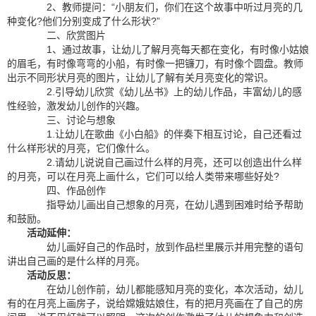
2、教师提问：“小朋友们，你们在这个故事中听过月亮的几
种变化?他们分别变成了什么形状?”
二、欣赏图片
1、通过故事，让幼儿了解月亮每天都在变化，有时像小姑娘
的眉毛，有时像弯弯的小船，有时像一把镰刀，有时像个圆盘。教师
出示不同形状月亮的图片，让幼儿了解有关月亮变化的常识。
2.引导幼儿欣赏《幼儿丛书》上的幼儿作品，丰富幼儿的感
性经验，激发幼儿创作的兴趣。
三、讨论与想象
1.让幼儿在歌曲《小白船》的伴奏下相互讨论，自己还看过
什么样形状的月亮，它们像什么。
2.请幼儿说说自己画过什么样的月亮，还可以创造出什么样
的月亮，可以在月亮上画什么，它们可以给人类带来哪些好处?
四、作品创作
指导幼儿画出自己想象的月亮，在幼儿遇到困难时给予帮助
和鼓励。
活动延伸：
幼儿画好自己的作品时，放到作品栏里展示并用完整的语句
讲出自己画的是什么样的月亮。
活动反思：
在幼儿创作前，幼儿都能感知月亮的变化，本次活动，幼儿
有的在月亮上画房子，说给嫦娥姑娘住，有的把月亮画在了自己的房