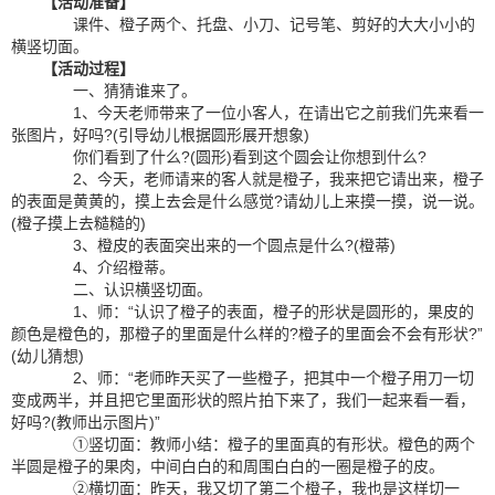
【活动准备】
课件、橙子两个、托盘、小刀、记号笔、剪好的大大小小的
横竖切面。
【活动过程】
一、猜猜谁来了。
1、今天老师带来了一位小客人，在请出它之前我们先来看一
张图片，好吗?(引导幼儿根据圆形展开想象)
你们看到了什么?(圆形)看到这个圆会让你想到什么?
2、今天，老师请来的客人就是橙子，我来把它请出来，橙子
的表面是黄黄的，摸上去会是什么感觉?请幼儿上来摸一摸，说一说。
(橙子摸上去糙糙的)
3、橙皮的表面突出来的一个圆点是什么?(橙蒂)
4、介绍橙蒂。
二、认识横竖切面。
1、师：“认识了橙子的表面，橙子的形状是圆形的，果皮的
颜色是橙色的，那橙子的里面是什么样的?橙子的里面会不会有形状?”
(幼儿猜想)
2、师：“老师昨天买了一些橙子，把其中一个橙子用刀一切
变成两半，并且把它里面形状的照片拍下来了，我们一起来看一看，
好吗?(教师出示图片)”
①竖切面：教师小结：橙子的里面真的有形状。橙色的两个
半圆是橙子的果肉，中间白白的和周围白白的一圈是橙子的皮。
②横切面：昨天，我又切了第二个橙子，我也是这样切一