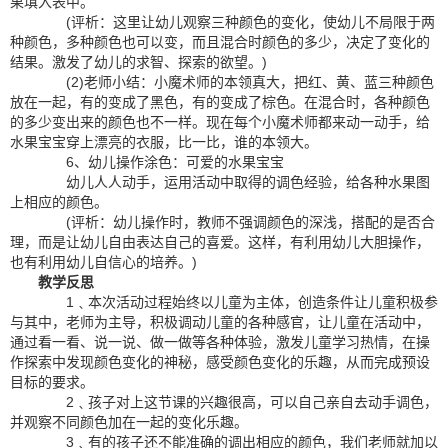
果填入表中。
(评析：这里让幼儿观察三种颜色的变化，使幼儿不局限于两
种颜色，多种颜色也可以变，而且混合时颜色的多少，决定了变化的
结果。激发了幼儿的求智、探索的欲望。)
(2)老师小结：小魔术师的本领真大，把红、黄、蓝三种颜色
放在一起，有的变成了黑色，有的变成了棕色。在混合时，各种颜色
的多少变出来的颜色也不一样。现在每个小魔术师都来动一动手，给
水果宝宝穿上漂亮的衣服，比一比，谁的本领大。
6、幼儿操作涂色：可爱的水果宝宝
幼儿人人动手，运用活动中取得的调色经验，给各种水果图
上相应的颜色。
(评析：幼儿操作时，教师不强调颜色的深浅，搭配的是否合
理，而是让幼儿自由表达自己的喜爱。这样，有利用幼儿大胆操作，
也有利用幼儿自信心的培养。)
教学反思
1﹑本次活动过程始终以儿童为主体，创造条件让儿童积极参
与其中，老师为主导，积极调动儿童的各种感官，让儿童在活动中，
通过看一看、说一说、做一做等各种体验，激发儿童学习热情，在操
作探索中发现颜色变化的神秘，感受颜色变化的乐趣，从而完成预设
目标的要求。
2﹑孩子对上这节课的兴趣很高，可以自己亲自去动手调色，
并观察不同颜色加在一起的变化乐趣。
3﹑有的孩子还不能准确的调出相应的颜色，我们老师就加以