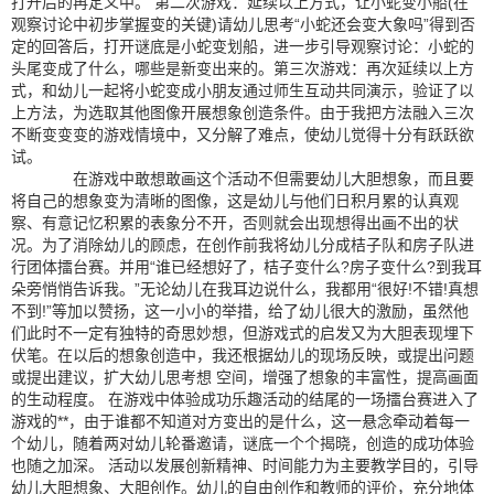
打开后的再定义中。 第二次游戏：延续以上方式，让小蛇变小船(在
观察讨论中初步掌握变的关键)请幼儿思考“小蛇还会变大象吗”得到否
定的回答后，打开谜底是小蛇变划船，进一步引导观察讨论：小蛇的
头尾变成了什么，哪些是新变出来的。第三次游戏：再次延续以上方
式，和幼儿一起将小蛇变成小朋友通过师生互动共同演示，验证了以
上方法，为选取其他图像开展想象创造条件。由于我把方法融入三次
不断变变变的游戏情境中，又分解了难点，使幼儿觉得十分有跃跃欲
试。
在游戏中敢想敢画这个活动不但需要幼儿大胆想象，而且要
将自己的想象变为清晰的图像，这是幼儿与他们日积月累的认真观
察、有意记忆积累的表象分不开，否则就会出现想得出画不出的状
况。为了消除幼儿的顾虑，在创作前我将幼儿分成桔子队和房子队进
行团体擂台赛。并用“谁已经想好了，桔子变什么?房子变什么?到我耳
朵旁悄悄告诉我。”无论幼儿在我耳边说什么，我都用“很好!不错!真想
不到!”等加以赞扬，这一小小的举措，给了幼儿很大的激励，虽然他
们此时不一定有独特的奇思妙想，但游戏式的启发又为大胆表现埋下
伏笔。在以后的想象创造中，我还根据幼儿的现场反映，或提出问题
或提出建议，扩大幼儿思考想 空间，增强了想象的丰富性，提高画面
的生动程度。 在游戏中体验成功乐趣活动的结尾的一场擂台赛进入了
游戏的**，由于谁都不知道对方变出的是什么，这一悬念牵动着每一
个幼儿，随着两对幼儿轮番邀请，谜底一个个揭晓，创造的成功体验
也随之加深。 活动以发展创新精神、时间能力为主要教学目的，引导
幼儿大胆想象、大胆创作。幼儿的自由创作和教师的评价，充分地体