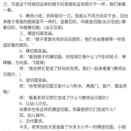
刀，可是这个时候切出来的橙子的里面和这张照片不一样，我们来看
一看。
3、教师小结：同样是切一刀，但是从不同方向切下去，切出
来橙子里面的图案是不一样的。竖着切的，叫做竖切面(出示范纸);横
着切的，叫做横切面。(出示范纸)
三、横竖切面变画。
1、师：“橙子里面也有好玩的图形，他们也会像橙蒂一样变
成好看的图形。”
2、横切面变画。
师：“看到橙子的横切面，你觉得它像什么”(汽车的轮子、棒
棒糖、方向盘、飞盘等)
师：“我也把它变成了好玩的东西。我们一起来看看”(教师出
示图片。)
3、竖切面变画。
师：“你觉得竖切面又象什么?(积木、两扇门、窗户、瓢虫背
等)”
师：“看看老师又把它变成了什么?(教师出示图片)”
4、让幼儿讨论。
如果你也有这样的横竖切面，你最想把它们变成什么?
四、幼儿操作。
1、交代要求。
今天，老师也给大家准备了许多大小不一的横竖切面。小朋