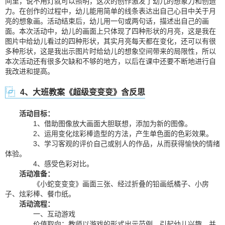
间里，说不用灯就可以照明，这次的创作激发了幼儿的想象力和创造
力。在创作的过程中，幼儿能用简单的线条表达出自己心目中关于月
亮的想象画。活动结束后，幼儿用一句或两句话，描述出自己的画
面。本次活动中，幼儿的画面上只体现了四种形状的月亮，这是我在
图片中给幼儿看过的四种形状，其实月亮每天都在变化，还可以有很
多种形状，这是我出示图片时给幼儿的想象空间带来的局限性，所以
本次活动还有很多欠缺和不够的地方，以后在课中还要不断地进行自
我改进和提高。
4、大班教案《超级变变变》含反思
活动目标：
1、借助图像放大画面大胆联想，添加为新的图像。
2、运用变化炫彩棒造型的方法，产生单色面的色彩效果。
3、学习客观的评价自己或别人的作品，从而获得愉快的情绪
体验。
4、感受色彩对比。
活动准备：
《小蛇变变变》画面三张、经过折叠的铅画纸橘子、小房
子、炫彩棒、餐巾纸。
活动流程：
一、互动游戏
价值取向：教师以游戏的形式出示范例，引起幼儿兴趣，并