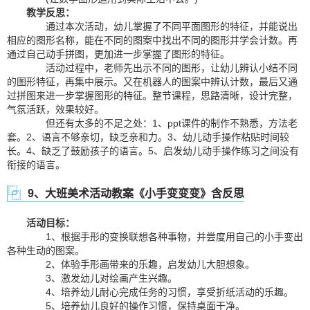
教学反思：
通过本次活动，幼儿掌握了不同平面图形的特征，并能说出
相应的图形名称，能在不同的图案中找出不同的图形并学会计数。再
通过自己动手拼图，更加进一步掌握了图形的特征。
活动过程中，老师先出示不同的图形，让幼儿辨认小结不同
的图形特征，再集中展示。又在机器人的图案中辨认计数，最后又通
过拼图来进一步掌握图形的特征。整节课程，思路清晰，设计完整，
气氛活跃，效果较好。
但还有太多的不足之处：1、ppt课件的制作不熟悉，方法老
套。2、语言不够亲切，缺乏亲和力。3、幼儿动手操作粘贴时间较
长。4、缺乏了鼓励孩子的语言。5、启发幼儿动手操作练习之间没有
衔接的语言。
9、大班美术活动教案《小手变变变》含反思
活动目标：
1、根据手形的变换联想各种事物，并尝度用自己的小手变出
各种生动的图案。
2、体验手形画带来的乐趣，启发幼儿大胆想象。
3、激发幼儿对绘画产生兴趣。
4、培养幼儿耐心完成任务的习惯，享受折纸活动的乐趣。
5、培养幼儿良好的操作习惯，保持桌面干净。