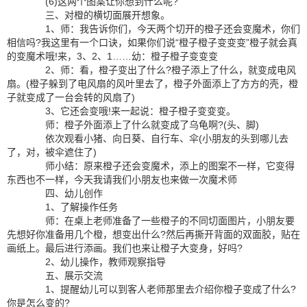
(6)这两个图案让你想到什么呢?
三、对橙的横切面展开想象。
1、师：我告诉你们，今天两个切开的橙子还会变魔术，你们
相信吗?我这里有一个口诀，如果你们说“橙子橙子变变变”橙子就会真
的变魔术哦!来，3、2、1……幼：橙子橙子变变变
2、师：看，橙子变出了什么?橙子添上了什么，就变成电风
扇。(橙子躲到了电风扇的风叶里去了，橙子外面添上了方方的壳，橙
子就变成了一台会转的风扇了)
3、它还会变哦!来一起说：橙子橙子变变变。
师：橙子外面添上了什么就变成了乌龟啊?(头、脚)
依次观看小猪、向日葵、自行车、伞(小朋友的头到哪儿去
了，对，被伞遮住了)
师小结：原来橙子还会变魔术，添上的图案不一样，它变得
东西也不一样，今天我请我们小朋友也来做一次魔术师
四、幼儿创作
1、了解操作任务
师：在桌上老师准备了一些橙子的不同切面图片，小朋友要
先想好你准备用几个橙，想变出什么?然后再撕开背面的双面胶，贴在
画纸上。最后进行添画。我们也来让橙子大变身，好吗?
2、幼儿操作，教师观察指导
五、展示交流
1、提醒幼儿可以到客人老师那里去介绍你橙子变成了什么?
你是怎么变的?