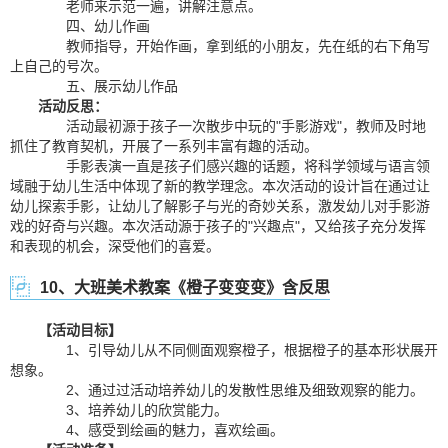
老师来示范一遍，讲解注意点。
四、幼儿作画
教师指导，开始作画，拿到纸的小朋友，先在纸的右下角写
上自己的号次。
五、展示幼儿作品
活动反思：
活动最初源于孩子一次散步中玩的"手影游戏"，教师及时地
抓住了教育契机，开展了一系列丰富有趣的活动。
手影表演一直是孩子们感兴趣的话题，将科学领域与语言领
域融于幼儿生活中体现了新的教学理念。本次活动的设计旨在通过让
幼儿探索手影，让幼儿了解影子与光的奇妙关系，激发幼儿对手影游
戏的好奇与兴趣。本次活动源于孩子的"兴趣点"，又给孩子充分发挥
和表现的机会，深受他们的喜爱。
10、大班美术教案《橙子变变变》含反思
【活动目标】
1、引导幼儿从不同侧面观察橙子，根据橙子的基本形状展开
想象。
2、通过过活动培养幼儿的发散性思维及细致观察的能力。
3、培养幼儿的欣赏能力。
4、感受到绘画的魅力，喜欢绘画。