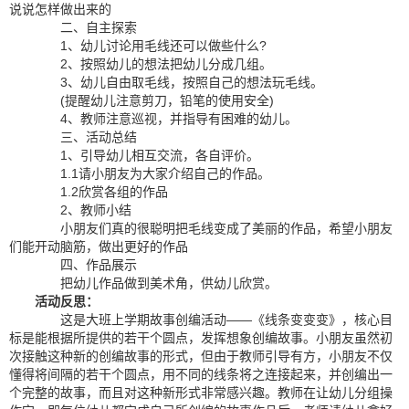
说说怎样做出来的
二、自主探索
1、幼儿讨论用毛线还可以做些什么?
2、按照幼儿的想法把幼儿分成几组。
3、幼儿自由取毛线，按照自己的想法玩毛线。
(提醒幼儿注意剪刀，铅笔的使用安全)
4、教师注意巡视，并指导有困难的幼儿。
三、活动总结
1、引导幼儿相互交流，各自评价。
1.1请小朋友为大家介绍自己的作品。
1.2欣赏各组的作品
2、教师小结
小朋友们真的很聪明把毛线变成了美丽的作品，希望小朋友
们能开动脑筋，做出更好的作品
四、作品展示
把幼儿作品做到美术角，供幼儿欣赏。
活动反思：
这是大班上学期故事创编活动——《线条变变变》，核心目
标是能根据所提供的若干个圆点，发挥想象创编故事。小朋友虽然初
次接触这种新的创编故事的形式，但由于教师引导有方，小朋友不仅
懂得将间隔的若干个圆点，用不同的线条将之连接起来，并创编出一
个完整的故事，而且对这种新形式非常感兴趣。教师在让幼儿分组操