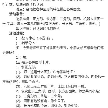
行计数，增进对图形的认识。
难点：会根据各种图形的特征拼出各种图案。
活动准备：
物质准备：正方形、长方形、三角形，圆形、机器人拼图一
份;学具：每人一套几何图形(有正方形、长方形、三角形、圆形。)
知识准备：已认识的几何图形
活动过程：
(一)复习律动《不说话》。
(二)谈话导入：
师：今天老师带来了好多图形宝宝，小朋友想不想看他们都
是谁呀?
幼：想。
(三)展示各种图形卡片。
1、例正方形。
(1)、师：这是什么图形?它有哪些特征?
(2)、师幼共同讨论，老师小结，正方形有四条边，四条边一
样长(相等)，有四个直角。
(3)、老师出示正方形卡片，让幼儿亲自摸一摸。
2、依次出示三角形，圆形，长方形图片。师幼共同小结：
(1)、三角形有三条边，三个角。
(2)、圆形有边没有角，像个盘子。
(3)、长方形有四个角，四条边，对边相等。