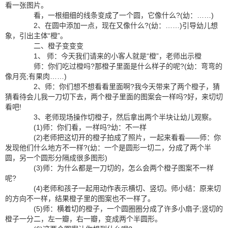
看一张图片。
看，一根细细的线条变成了一个圆，它像什么?(幼：……)
2、在圆中添加一点，现在又像什么?(幼：……)引导幼儿想
象，引出主体“橙”。
二、橙子变变变
1、 师：今天我们请来的小客人就是“橙”，老师出示橙
师：你们吃过橙吗?那橙子里面是什么样子的呢?(幼：弯弯的
像月亮;有果肉……)
2、师：你们想不想看看里面啊?我今天带来了两个橙子，猜
猜看待会儿我一刀切下去，两个橙子里面的图案会一样吗?好，来切切
看吧!
3、老师现场操作切橙子，然后拿出两个半块让幼儿观察。
(1)师：你们看，一样吗?幼：不一样
(2)老师把这切开的橙子拍成了照片，一起来看看——师：你
发现他们什么地方不一样?(幼：一个是圆形一切二，分成了两个半
圆，另一个圆形分隔成很多图形)
(3)师：为什么都是一刀切的，怎么会两个橙子图案不一样
呢?
(4)老师和孩子一起用动作表示横切、竖切。师小结：原来切
的方向不一样，结果橙子里的图案也不一样了。
(5)师：横着切的橙子，一个圆圈圈分成了许多小扇子;竖切的
橙子一分二，左一瓣，右一瓣，变成两个半圆形。