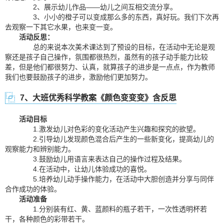
2、展示幼儿作品——幼儿之间互相交流分享。
3、小小的橙子可以变成那么多的东西，真好玩。我们下次再
去观察一下其它水果，也来变一变。
活动反思：
总的来说本次美术课达到了预设的目标，在活动中无论是观
察还是孩子自己操作，氛围都很热烈，虽然有的孩子动手能力比较
差，但是他们都很努力、认真，就算孩子的进步是一点点，作为教师
我们也要鼓励孩子的进步，激励他们更加努力。
7、大班优秀科学教案《颜色变变变》含反思
活动目标
1.激发幼儿对色彩的变化活动产生兴趣和探究的欲望。
2.引导幼儿发现颜色混合后产生的一些新变化，提高幼儿的
观察能力和辨别能力。
3.鼓励幼儿用语言来表达自己的操作过程及结果。
4.在活动中，让幼儿体验成功的喜悦。
5.培养幼儿动手操作能力，在活动中大胆创造并分享与同伴
合作成功的体验。
活动准备
1.分别装有红、黄、蓝颜料的瓶子若干，一次性透明杯若
干，各种颜色的彩带若干。