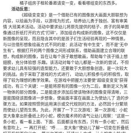
橘子组房子租轮番邀请变一变，看看哪组变的东西多。
活动反思：
《超级变变变》是一个借助已有的图像放大画面大胆联想为
内容，以绘画为手段，以游戏为形式，培养幼儿勇于独创、富有审美
情 大班美术活动。活动中要求幼儿将原先提供的桔子、房子的简单图
像通过折纸打开的方式“打碎”，添加组合构成新的图像，这不仅仅是
新图像的呈现，而且隐含其中的是孩子们生活经验再现的一种情景。
与以往借形想象绘画方式不同的是：此活动“有中生变”，而不是“无中
生有”。根据打开的两个图像之间形成联系，借助画面建立合理的联
想，构成新的图像，旨在让每个孩子敢想敢画，帮助每个孩子插上想
翅膀，充分体验想 乐趣。该活动对每个幼儿都是一次新的尝试，不但
要求幼儿具有较强的造型能力，还要敢于大胆想象创造，是一次较大
的挑战。由于采取了游戏的方式进行， 动幼儿积极参与的积极性，取
得了较为理想的教学效果。 在游戏中把握方法要使“超级变变变”获得
成功，有三个关键：一是能将原有的图像一分为二后，重新定义为某
一物体的部分图像，二是能逐步添加后使该物体的图像变得清晰，三
是能围绕该图像进一步想象，使画面丰富在画面上为使幼儿了 造的步
骤方法。如果按照惯例运用演示或交代规则的方法，必然因十分繁琐
而使幼儿望而生畏。为此，开展了一下三次游戏：第一次游戏：小蛇
变大象拿出折叠纸上的小蛇，模仿魔术师的语气让幼儿观察：“这是一
条小蛇，看一看上面、下面、后面都没有东西，只有一条小蛇”，然后
有意吹上，一 再打开纸：“呼……变大象!”使幼儿了解一切变在折叠纸