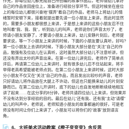
作完，即每位幼儿都完成自己所创编的故事作品后，老师请幼儿拿好
自己的作品坐回座位上，准备进行经验分享环节。但这时候坐在座位
上的每位幼儿都很兴奋地“摆弄”着自己的作品，老师马上将幼儿的情
绪暂时安顿下来，接着就提出要先请一位小朋友上来讲，而此时显然
的，需要多小朋友都很想上来讲，于是想上来讲的这些小朋友忍不住
地叫着“我、我、我”，听到幼儿的叫声，老师说你们声音太吵了，老
师请小朋友安静了，才要请小朋友上来讲，幼儿安静片刻后，老师提
要求说，等一下小朋友上来讲的时候，下面的小朋友要认真听，好吗?
第一位小朋友上去讲的时候，下面小朋友大部分是在“关注”自己的作
品，勉强有及位幼儿在认真听，这时虽然大部分幼儿不注意听讲，但
还没有弄出太吵的声音出来。在第一位幼儿讲完后，老师作了简单点
评后，再请第二位幼儿上来讲时，就有很多幼儿忍不住站起来，将手
举得老高希望能被老师点到。在第二位小朋友上来讲时候，这时大部
分小朋友不仅又在“关注”自己的作品，而且发出比较吵的声音，老师
只好请幼儿将作品放在大腿上不许动，但这也只能换来幼儿的片刻安
静而已。在第二位幼儿开讲时，底下的幼儿也自发地断断续续地相互
讲了起来……在这分享的8分钟，老师共请四位幼儿上来讲，但效果并
不没有达到分享经验的目的。最后在幼儿“还有我、还有我”主动“请缨”
幼儿的叫声中，老师说，老师知道小朋友的故事都遍的很好，可是老
师没有时间让你们上来讲了，小朋友可以将你们的“故事”放到语言
角，
6、大班美术活动教案《橙子变变变》含反思