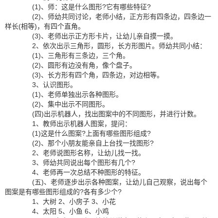
(1)、师：这是什么图形?它有哪些特征?
(2)、师幼共同讨论，老师小结，正方形有四条边，四条边一
样长(相等)，有四个直角。
(3)、老师出示正方形卡片，让幼儿亲自摸一摸。
2、依次出示三角形，圆形，长方形图片。师幼共同小结：
(1)、三角形有三条边，三个角。
(2)、圆形有边没有角，像个盘子。
(3)、长方形有四个角，四条边，对边相等。
3、认识图形。
(1)、老师单独出示各种图形。
(2)、集中出示不同图形。
(四)出示机器人，找出图案中的不同图形，并进行计数。
1、教师出示机器人图案，提问：
(1)这是什么图案?上面有哪些图形组成?
(2)、那个小朋友能亲自上台找一找图形?
2、老师说图形名称，让幼儿找一找。
3、师幼共同说出每个图形有几个?
4、老师再一次总结不种图形的特征。
(五)、老师逐步出示各种图案，让幼儿自己观察，说出每个
图案是有哪些图形组成的?各有多少个?
1、大树 2、小房子 3、小花
4、太阳 5、小鱼 6、小鸡