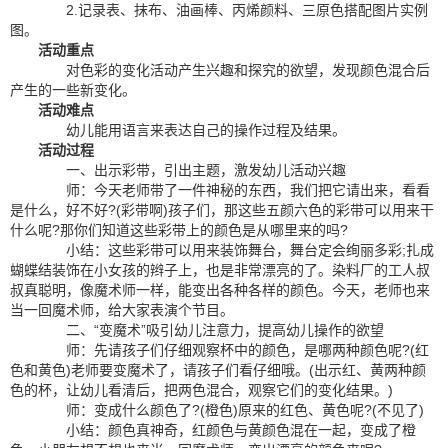
2.记录表、抹布、油画棒、丙烯颜料、三原色搭配图片实例
图。
活动重点
对色彩的变化活动产生兴趣和探究的欲望，发现颜色混合后
产生的一些新变化。
活动难点
幼儿能用语言来表达自己的操作过程及结果。
活动过程
一、出示彩带，引出主题，激发幼儿活动兴趣
师：今天老师带了一件神秘的东西，我们把它请出来，看看
是什么，好不好?(彩带啊)孩子们，那这些五颜六色的彩带可以用来干
什么呢?那你们知道这些彩带上的颜色是从哪里来的吗?
小结：这些彩带可以用来装饰舞台，舞台定会绚丽多彩;扎成
蝴蝶结装饰在小女孩的辫子上，也是非常漂亮的了。染料厂的工人叔
叔真聪明，像魔术师一样，能变出各种各样的颜色。今天，老师也来
当一回魔术师，给大家表演个节目。
二、“变魔术”吸引幼儿注意力，提高幼儿操作的欲望
师：先请孩子们仔细观察杯中的颜色，是哪两种颜色呢?(红
色和黄色)老师要变魔术了，请孩子们看仔细哦。(出示红、黄两种颜
色的杯，让幼儿看清后，把两色混合，观察它们的变化结果。)
师：变成什么颜色了?(橙色)原来的红色、黄色呢?(不见了)
小结：颜色真神奇，红颜色与黄颜色混在一起，变成了橙