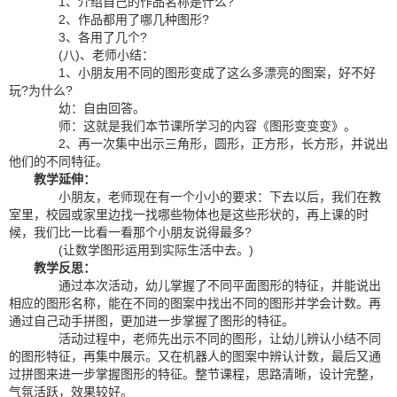
1、介绍自己的作品名称是什么?
2、作品都用了哪几种图形?
3、各用了几个?
(八)、老师小结：
1、小朋友用不同的图形变成了这么多漂亮的图案，好不好
玩?为什么?
幼：自由回答。
师：这就是我们本节课所学习的内容《图形变变变》。
2、再一次集中出示三角形，圆形，正方形，长方形，并说出
他们的不同特征。
教学延伸：
小朋友，老师现在有一个小小的要求：下去以后，我们在教
室里，校园或家里边找一找哪些物体也是这些形状的，再上课的时
候，我们比一比看一看那个小朋友说得最多?
(让数学图形运用到实际生活中去。)
教学反思：
通过本次活动，幼儿掌握了不同平面图形的特征，并能说出
相应的图形名称，能在不同的图案中找出不同的图形并学会计数。再
通过自己动手拼图，更加进一步掌握了图形的特征。
活动过程中，老师先出示不同的图形，让幼儿辨认小结不同
的图形特征，再集中展示。又在机器人的图案中辨认计数，最后又通
过拼图来进一步掌握图形的特征。整节课程，思路清晰，设计完整，
气氛活跃，效果较好。