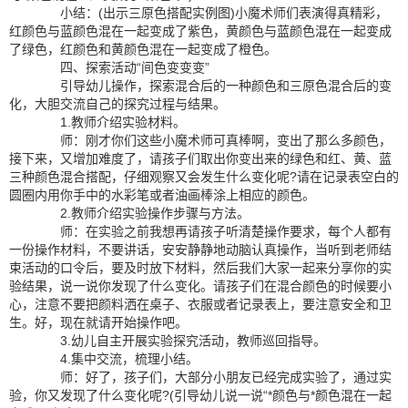
小结：(出示三原色搭配实例图)小魔术师们表演得真精彩，
红颜色与蓝颜色混在一起变成了紫色，黄颜色与蓝颜色混在一起变成
了绿色，红颜色和黄颜色混在一起变成了橙色。
四、探索活动“间色变变变”
引导幼儿操作，探索混合后的一种颜色和三原色混合后的变
化，大胆交流自己的探究过程与结果。
1.教师介绍实验材料。
师：刚才你们这些小魔术师可真棒啊，变出了那么多颜色，
接下来，又增加难度了，请孩子们取出你变出来的绿色和红、黄、蓝
三种颜色混合搭配，仔细观察又会发生什么变化呢?请在记录表空白的
圆圈内用你手中的水彩笔或者油画棒涂上相应的颜色。
2.教师介绍实验操作步骤与方法。
师：在实验之前我想再请孩子听清楚操作要求，每个人都有
一份操作材料，不要讲话，安安静静地动脑认真操作，当听到老师结
束活动的口令后，要及时放下材料，然后我们大家一起来分享你的实
验结果，说一说你发现了什么变化。请孩子们在混合颜色的时候要小
心，注意不要把颜料洒在桌子、衣服或者记录表上，要注意安全和卫
生。好，现在就请开始操作吧。
3.幼儿自主开展实验探究活动，教师巡回指导。
4.集中交流，梳理小结。
师：好了，孩子们，大部分小朋友已经完成实验了，通过实
验，你又发现了什么变化呢?(引导幼儿说一说“*颜色与*颜色混在一起