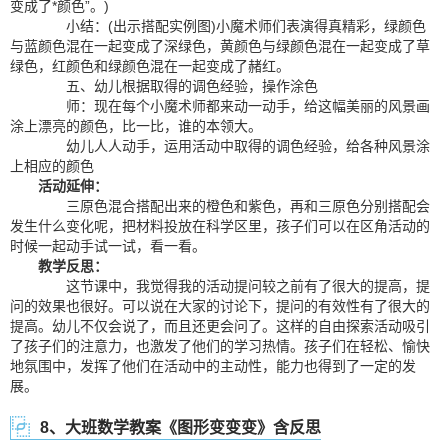
变成了*颜色”。)
小结：(出示搭配实例图)小魔术师们表演得真精彩，绿颜色
与蓝颜色混在一起变成了深绿色，黄颜色与绿颜色混在一起变成了草
绿色，红颜色和绿颜色混在一起变成了赭红。
五、幼儿根据取得的调色经验，操作涂色
师：现在每个小魔术师都来动一动手，给这幅美丽的风景画
涂上漂亮的颜色，比一比，谁的本领大。
幼儿人人动手，运用活动中取得的调色经验，给各种风景涂
上相应的颜色
活动延伸：
三原色混合搭配出来的橙色和紫色，再和三原色分别搭配会
发生什么变化呢，把材料投放在科学区里，孩子们可以在区角活动的
时候一起动手试一试，看一看。
教学反思：
这节课中，我觉得我的活动提问较之前有了很大的提高，提
问的效果也很好。可以说在大家的讨论下，提问的有效性有了很大的
提高。幼儿不仅会说了，而且还更会问了。这样的自由探索活动吸引
了孩子们的注意力，也激发了他们的学习热情。孩子们在轻松、愉快
地氛围中，发挥了他们在活动中的主动性，能力也得到了一定的发
展。
8、大班数学教案《图形变变变》含反思