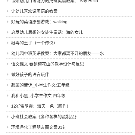
创）
锻炼幼儿口语能力的托班英语教案： Say Hello
让幼儿喜欢说英语的教案
好玩的英语原创游戏：walking
启发幼儿思想的安徒生童话：海的女儿
狠毒的王子（一个传说）
幼儿园中班英语教案：大家都离不开的朋友——水
语文课文 春到梅花山的教学设计与反思
做好孩子的语言玩伴
蔬菜的苦诉_小学生作文:五年级
我和小黑_小学生作文:四年级
12岁雷明霞：海天一色（画作）
小班社会教案《各种各样的蛋制品》
环境净化工程朋友圈文案33句