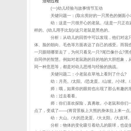
活动过程
(一)幼儿经验与故事情节互动
关键问题一：(取出剪好的一只黑色的侧面小老
幼：这是一只很开心的老鼠。/这是一只正在跑
样的。(幼儿用手比划)/这只老鼠是黑色的。
分析：从幼儿的回答中可以发现，他们对这只
体、脸的朝向、毛色等方面表达了自己的感受。而我
一只眼睛哪里去了，为何只看见一只?尾巴像什么?黑
自同伴的智慧。例如对老鼠跑的目的地的大胆想象，
同一种意思等，都是对幼儿思维与经验的挑战。
关键问题二：小老鼠在草地上看到了什么?
幼：月亮。/太阳。/恐龙蛋。/山坡。/小球。
师：哦，如果你的眼前也出现了那么有趣的东
幼：过去看看。
师：你们喜欢探险，真勇敢。小老鼠和你们一
点了，变成了——(将背景板上大熊的身体拉上来一点
幼：大山。/大的恐龙蛋。/大太阳。/大皮球。
分析：物体的变化吸引着幼儿的眼球，也促使