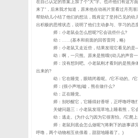
在自己认定的答案上加了个“大”字。也许他们有这方
来了”，后来我才知道，原来他在动画片里看过月亮
帮助幼儿小结了他们的想法，既肯定了坚持己见的幼
出积极的思维状态，说明了他们主动参与、学习的态
师：小老鼠会怎么想呢?它会说些什么?
幼：……(基本和前面的回答雷同，略)
师：小老鼠又走近些，结果发现它看见的是——
幼：啊，一只熊。原来是熊哦!(幼儿的声音一
师：没有想到吧。小老鼠刚才看到的是熊身体的
出来的?
幼：它在睡觉，眼睛闭着呢。/它不动的。/它
师：(很小声地)嘘，熊在做什么?
幼：正在睡觉。
师：别吵醒它，它睡得好香呀，正呼噜呼噜打鼾
关键问题三：小老鼠发现草地上睡着熊，它会
幼：逃走。(为什么?)因为它很害怕。/它爬上
师：老鼠到底会怎么做呢?(将剩下的故事讲完
呼噜，两个动物相互依偎着，甜甜地睡着了。)