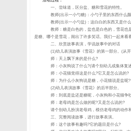
活动过程：
一、尝味道，区分盐、糖和雪花的特性。
教师(出示一小勺糖)：小勺子里的东西什么颜
教师(出示一小勺盐)：这白白的东西又是什么
教师：糖是白色的，盐也是白色的，雪花也是白
是糖、哪个是雪花，闹出了许多笑话。我们一起来看看
二、欣赏故事表演，学说故事中的对话
(1)幼儿表演故事《雪花》的第一部分。(从开
师：天上飘下来的是什么?
师：小灰狗说了什么?(请个别幼儿或集体复述
师：小花猫觉得这是什么?它又是怎么说的?
师：为什么小灰狗说是糖，小花猫说是盐呢?
(2)幼儿表演故事《雪花》的后半部分。
师：到底是盐还是糖呢，小灰狗和小花猫争吵
师：老母鸡是怎么做的呢?又是怎么说的?
请个别幼儿扮演老母鸡，模仿老母鸡的动作
三、完整阅读故事，进行故事表演。
师：这个故事有趣吗?它的题目是什么?