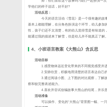
师：你们喜欢这个故事吗?我们一起扮演一次小
学他们的样子说话，好不好?
活动反思：
今天的语言活动《雪花》是一个很有趣的故事
基本上都能理解，在分角色扮演这个环节，幼儿参加
性，孩子们还不太清楚，有的幼儿觉得雪是有味道的
能通过我的描述来了解雪，但是幼儿并不能真正了解
4、小班语言教案《大熊山》含反思
活动目标
1.感受物体远近变化带来的不同视觉感受并进
2.安静欣赏，积极地用清楚的语言表达自己
3.通过阅读小图、上下图的对比观察，了解故
察和较完整表述能力。
4.喜欢并尝试创编故事大熊山的结尾，并乐意
活动准备
可以操作、变化的“大熊山”背景图一幅、一只