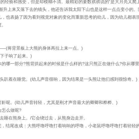
面的经验和感受，但是却模糊不清。最精彩的要数祺祺说的“是大月亮又爬
渐渐升上来又落下去的镜头，他还告诉我太阳下山也是这样一点点变小的。
儿，也表扬了因为看到视觉对象的变化而重新思考的幼儿，因为幼儿都表
度。
(将背景板上大熊的身体再拉上来一点。)
下子响了起来。)
哪一部分?熊背拱起来的时候是什么样的?这只熊正在做什么?你从哪
头趴着在睡觉。(幼儿声音很响，因为结果是一头熊让他们感到很惊奇。)
呢。(幼儿声音转轻，尤其是刚才声音最大的卿卿和桦桦、)
怎么做呢?
去睡在熊身上。/它会绕过去，从熊身边走开。
，结尾改成：大熊呼噜呼噜打着响响的呼噜，小老鼠呼噜呼噜打着轻轻