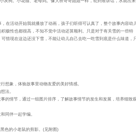
灰狗。小花猫、老母鸡。像大班哥哥姐姐一样，轮到谁讲话，水就出来
，在活动开始我就播放了动画，孩子们听得可认真了，整个故事内容幼
的积极性也都很高，不知不觉中活动还算顺利。只是对于有关雪的一些特
，可惜现在这边还没下雪，不能让幼儿自己去吃一吃雪到底是什么味道，
。
行想象，体验故事里动物友爱的美好情感。
的想法。
事的情节，通过一组图片排序，了解故事情节的发生和发展，培养细致
和同伴一起学编。
黑色的小老鼠的剪影。(见附图)