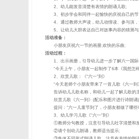
2、幼儿能发音清楚有表情的朗诵儿歌;
3、初步学会和同伴一起愉快的庆祝自己的节
4、通过教师大声读，幼儿动情读、参与演，
5、让幼儿大胆表达自己对故事内容的猜测与
活动准备：
小朋友庆祝六一节的画册;欢快的乐曲;
活动过程：
1、出示画册，引导幼儿进一步了解六一国际
“今天上午，小朋友一起制作了6本《我想怎样
2、欣赏儿歌：《“六一”到》
“今天老师个小朋友带来了一首儿歌《六一到》
告诉幼儿儿歌名称，和幼儿一起了解儿歌的主
欣赏儿歌《六一到》(配乐和图片进行诗朗诵
提问：“六一儿童节到了，小朋友都做了哪些事情
3、幼儿学习儿歌《“六一”到》
①教师分句教授，注意引导幼儿吐字清楚和发
②请个别幼儿朗诵，教师适当提示;
③集体不同形式朗诵儿歌，注意有表情的朗诵。