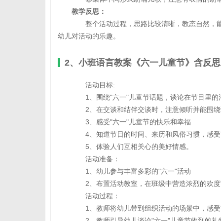
教学反思：
整个活动过程，思路比较清晰，教态自然，能
幼儿对活动的乐趣。
2、小班语言教案《六一儿童节》含反思
活动目标:
1、围绕"六一"儿童节话题，谈论在节目里的
2、在交谈和结伴交谈时，注意倾听并能围绕
3、感受"六一"儿童节的快乐和幸福
4、知道节日的时间、来历和风俗习惯，感受
5、体验人们互相关心的美好情感。
活动准备：
1、幼儿参与丰富多彩的"六一"活动
2、布置活动教室，在班级中营造浓烈的欢度"
活动过程：
1、教师将幼儿带到组织活动的场景中，感受"
2、教师引导幼儿谈论"六一"儿童节收到的礼