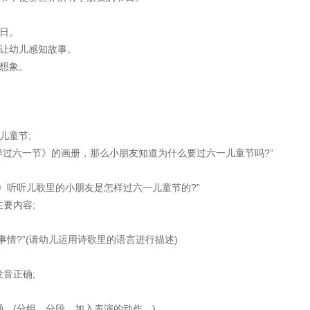
日。
让幼儿感知故事。
想象。
儿童节;
过六一节》的画册，那么小朋友知道为什么要过六一儿童节吗?”
听听儿歌里的小朋友是怎样过六一儿童节的?”
要内容;
)
?”(请幼儿运用诗歌里的语言进行描述)
音正确;
(分组、分段，加入表演的动作。)