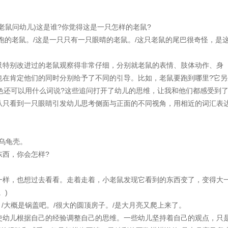
鼠问幼儿)这是谁?你觉得这是一只怎样的老鼠?
的老鼠。/这是一只只有一只眼晴的老鼠。/这只老鼠的尾巴很奇怪，是
特别改进过的老鼠观察得非常仔细，分别就老鼠的表情、肢体动作、身
也在肯定他们的同时分别给予了不同的引导。比如，老鼠要跑到哪里?它另
色还可以用什么词说?这些追问打开了幼儿的思维，让我和他们都感受到
从只看到一只眼睛引发幼儿思考侧面与正面的不同视角，用相近的词汇表
/乌龟壳。
西，你会怎样?
样，也想过去看看。走着走着，小老鼠发现它看到的东西变了，变得大
。)
/大概是锅盖吧。/很大的圆顶房子。/是大月亮又爬上来了。
幼儿根据自己的经验调整自己的思维。一些幼儿坚持着自己的观点，只