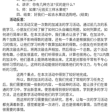
4、讲评：你有几种方法?买的是什么?
5、师：如果7元钱买三样水果呢?
四、结束：好我们一起去水果店选购吧。(结束)
活动反思：
本次活动又是一次数的加减法的学习活动。通过前几次的系
统学习，小朋友们已经了解了如何口头自编应用题，如何列算式，如
何进行简单计算。在本次活动中，我们重点让孩子了解，在加法中，
两个加数互换不影响得数的道理，还有一个重点是根据我们小朋友学
习的情况，让他们学习听两个数算加起来的得数。小朋友在听到老师
的两次敲击声后，将两次敲击声相加，然后得出一个总数。这个活动
很有趣，小朋友很喜欢，他们听得很认真，计算也很用心。在7以内数
的加法中，他们基本上能熟练地做出来。尤其是对那些平常有不专心
倾听习惯的幼儿，这样的活动能很好的锻炼他们的专注力，与专心倾
听的习惯。
这两个重点，在本次活动中得到了较好地完成。
所以，数的加法的活动，在我们完成了常规的学习任务之
后，我们需要挖掘一些新的内容，一些延伸的活动，能让孩子们在普
通的学习中，学出新意来。使思维得到很好的锻炼，学到更多的学习
方法，这也是数学活动带给他们的学习的意义。
而这样的学习需要我们去研究，思考，让每一次的学习活动
都充满着新意，感觉都是第一次进行，这也是很难的事情，当然也是
很需要的事情。