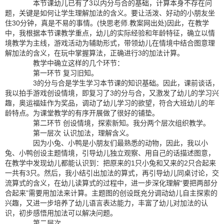
本节课幼儿已有了3以内分与合的基础，计算本身不存在问
题，关键是如何让学生理解加法的含义。要让活泼、好动的小朋友坐
住30分钟，真是不易的事情。(快思老师.教案网出处)因此，在教学
中，我根据本节课教学重点，幼儿的实际经验和年龄特征，确立以情
境教学为主线，游戏活动为辅助形式，带领幼儿在情境中结合图意理
解加法的含义，在玩中掌握算法，正确进行3的加法计算。
教学中确立这样的几个环节：
第一环节 复习旧知。
3的分与合是学生学习本节课的知识基础。因此，课前谈话，
我以拍手游戏创设情境，即复习了3的分与合，又激发了幼儿的学习兴
趣，奥运福娃作为奖品，调动了幼儿学习的欲望，符合大班幼儿的年
龄特点。为课堂教学的有序开展做了很好的铺垫。
第二环节 创设情境，探索新知。我分两个层次组织教学。
第一层次 认识加法，理解含义。
因为小兔、小鸭是小朋友们最熟悉的动物，因此，我以小
兔、小鸭创设主题情境，引导幼儿独立观察、用自己的话描述图意，
在教学中发现幼儿都能认识到：把原来的1只小兔和又来的2只合起来
一共有3只。然后，我小结引出加法的算式，再引导幼儿同桌讨论，交
流算式的含义，在幼儿读算式的过程中，进一步深化理解“要把两部分
合起来”需要用加法来计算。主题图的创设既充分调动幼儿自主探索的
兴趣，又进一步培养了幼儿语言表达能力，丰富了幼儿对加法的认
识，初步感悟用加法可以解决问题。
第二层次