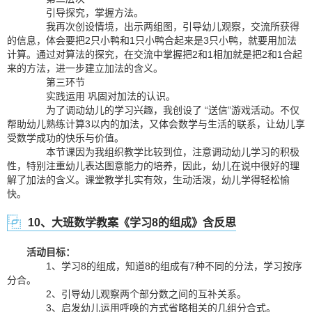
引导探究，掌握方法。
我再次创设情境，出示两组图，引导幼儿观察，交流所获得
的信息，体会要把2只小鸭和1只小鸭合起来是3只小鸭，就要用加法
计算。通过对算法的探究，在交流中掌握把2和1相加就是把2和1合起
来的方法，进一步建立加法的含义。
第三环节
实践运用 巩固对加法的认识。
为了调动幼儿的学习兴趣，我创设了 “送信”游戏活动。不仅
帮助幼儿熟练计算3以内的加法，又体会数学与生活的联系，让幼儿享
受数学成功的快乐与价值。
本节课因为我组织教学比较到位，注意调动幼儿学习的积极
性，特别注重幼儿表达图意能力的培养，因此，幼儿在说中很好的理
解了加法的含义。课堂教学扎实有效，生动活泼，幼儿学得轻松愉
快。
10、大班数学教案《学习8的组成》含反思
活动目标：
1、学习8的组成，知道8的组成有7种不同的分法，学习按序
分合。
2、引导幼儿观察两个部分数之间的互补关系。
3、启发幼儿运用呼唤的方式省略相关的几组分合式。