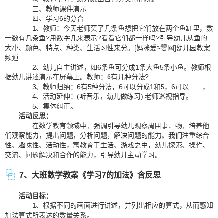
三、教师课件演示
四、学习6的分合
1、教师：今天老师买了几条鱼想把它们放在两个鱼缸里，数
一数有几条鱼?用数字几来表示?看看它们都一样吗?引导幼儿从鱼的
大小、颜色、特点、种类、生活习性来分。[妈咪爱≈婴网]幼儿园教案
频道
2、幼儿自主讲述，如6条鱼可分成1条大鱼5条小鱼。教师根
据幼儿讲述演示在屏幕上。教师：6有几种分法?
3、教师归纳：6有5种分法，6可以分成1和5，6可以……，
4、活动延伸：(听音乐，幼儿做练习) 老师巡视指导。
5、集体纠正。
活动反思：
在数学教育领域中，强调引导幼儿观察周围事、物，培养他
们观察能力，提出问题，分析问题，解决问题的能力。我们注重综合
性、趣味性、活动性，寓教育于生活、游戏之中，幼儿探索、操作、
交流、问题解决和合作的能力，引导幼儿主动学习。
7、大班数学教案《学习7的加法》含反思
活动目标：
1、根据不同的画面进行讲述，并列出相应的算式，从而感知
加法算式所表达的数量关系。