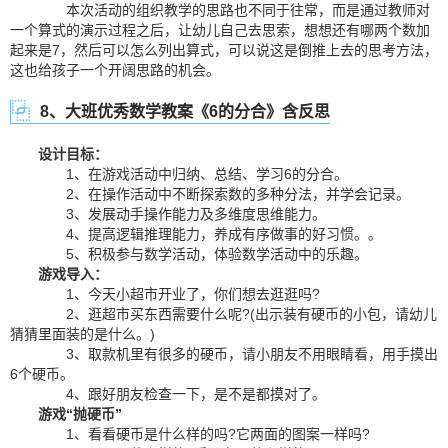
本次活动的组织教学的思路也不同于往常，而是通过教师对
一个算式的演示过程之后，让幼儿自己去思索，想想还有哪两个数加
起来是7，然后可以怎么列出算式，可以说这是倒推上去的思考方法，
这也给孩子一个开阔思路的机会。
8、大班优秀数学教案《6的分合》含反思
设计目标：
1、在游戏活动中归纳、总结、学习6的分合。
2、在操作活动中不断探索数的多种分法，并学会记录。
3、发展动手操作能力及多维度思维能力。
4、提高逻辑推理能力，养成有序做事的好习惯。。
5、积极参与数学活动，体验数学活动中的乐趣。
游戏导入：
1、今天小超市开业了，你们想去逛逛吗?
2、逛超市买东西需要什么呢?(出示装有硬币的小包，请幼儿
猜猜里面装的是什么。)
3、取款机里有很多的硬币，请小朋友不用眼睛看，用手摸出
6个硬币。
4、跟好朋友检查一下，是不是都摸对了。
游戏“抛硬币”
1、看看硬币是什么样的吗?它两面的图案一样吗?