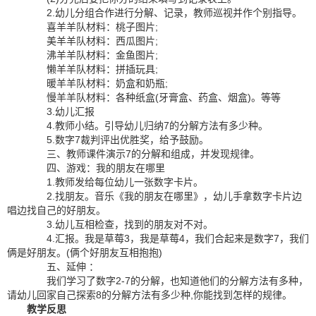
2.幼儿分组合作进行分解、记录，教师巡视并作个别指导。
喜羊羊队材料：桃子图片;
美羊羊队材料：西瓜图片;
沸羊羊队材料：金鱼图片;
懒羊羊队材料：拼插玩具;
暖羊羊队材料：奶盒和奶瓶;
慢羊羊队材料：各种纸盒(牙膏盒、药盒、烟盒)。等等
3.幼儿汇报
4.教师小结。引导幼儿归纳7的分解方法有多少种。
5.数字7裁判评出优胜奖，给予鼓励。
三、教师课件演示7的分解和组成，并发现规律。
四、游戏：我的朋友在哪里
1.教师发给每位幼儿一张数字卡片。
2.找朋友。音乐《我的朋友在哪里》，幼儿手拿数字卡片边
唱边找自己的好朋友。
3.幼儿互相检查，找到的朋友对不对。
4.汇报。我是草莓3，我是草莓4，我们合起来是数字7，我们
俩是好朋友。(俩个好朋友互相抱抱)
五、延伸 ：
我们学习了数字2-7的分解，也知道他们的分解方法有多种，
请幼儿回家自己探索8的分解方法有多少种,你能找到怎样的规律。
教学反思