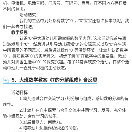
机、电话机、电话号码、门牌号、车牌号、等等。在不同地方存在着
不同的意思。
活动结束：
我们的生活中到处都有数字"0"，"0"宝宝还有许多本领呢，我
们一起去寻找吧。
教学反思
认识“0”是大班幼儿所需掌握的数学内容, 这次活动我首先通
过游戏引出“0”，然后通过引导幼儿感知“0”的实际意义以及“0”在生活
中所表示的不同意义，最后通过操作“0”等活动环节，让幼儿认识数字
“0”，感知数字“0”的实际意义，初步了解“0”在数字中的重要性，激发
幼儿对周围生活中“0” 的探究兴趣。孩子非常喜欢这个活动，在整个活
动中幼儿一直处于积极的主动状态。
5、大班数学教案《7的分解组成》含反思
活动目标
1.幼儿通过合作交流学习7的分解与组成，感知数的分和的有
序性。
2.让幼儿在自主探索与合作交流中共同学习、发展，充分体
验小组互助、合作学习的快乐。
3.发展目测力、判断力。
4.培养幼儿边操作边讲述的习惯。