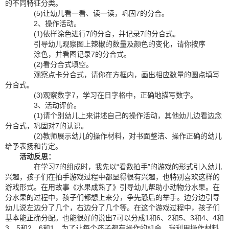
的不同特征分类。
(5)让幼儿看一看、读一读，巩固7的分合。
2、操作活动。
(1)依样涂色进行7的分合，并记录7的分合式。
引导幼儿观察图上辣椒的数量及颜色的变化，请你按序
涂色，并看图记录7的分合式。
(2)看分合式填空。
观察点卡分合式，请你在方框内，画出相应数量的圆点填写
分合式。
(3)观察数字7，学习在日字格中，正确地描写数字。
3、活动评价。
(1)请个别幼儿上来讲述自己的操作活动，其他幼儿边看边念
分合式，巩固对7的认识。
(2)教师展示幼儿的操作材料，对书面整洁、操作正确的幼儿
给予表扬和肯定。
活动反思：
在学习7的组成时，我先以“看数拍手”的游戏的形式引入幼儿
兴趣，孩子们在拍手游戏过程中都显得很有兴趣，也特别喜欢这样的
游戏形式。在用故事《水果成熟了》引导幼儿帮助小动物分水果。在
分水果的过程中，孩子们都想上来分，争先恐后的举手。边分边引导
幼儿说左边分了几个，右边分了几个等。在这个游戏过程中，孩子们
基本能正确分配。也能很好的说出7可以分成1和6、2和5、3和4、4和
3、5和2、6和1。为了让每个孩子都有操作的机会，我利用操作材料