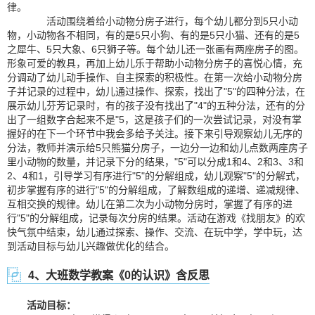
律。
活动围绕着给小动物分房子进行，每个幼儿都分到5只小动
物，小动物各不相同，有的是5只小狗、有的是5只小猫、还有的是5
之犀牛、5只大象、6只狮子等。每个幼儿还一张画有两座房子的图。
形象可爱的教具，再加上幼儿乐于帮助小动物分房子的喜悦心情，充
分调动了幼儿动手操作、自主探索的积极性。在第一次给小动物分房
子并记录的过程中，幼儿通过操作、探索，找出了"5"的四种分法，在
展示幼儿芬芳记录时，有的孩子没有找出了"4"的五种分法，还有的分
出了一组数字合起来不是"5，这是孩子们的一次尝试记录，对没有掌
握好的在下一个环节中我会多给予关注。接下来引导观察幼儿无序的
分法，教师并演示给5只熊猫分房子，一边分一边和幼儿点数两座房子
里小动物的数量，并记录下分的结果，"5"可以分成1和4、2和3、3和
2、4和1，引导学习有序进行"5"的分解组成，幼儿观察"5"的分解式，
初步掌握有序的进行"5"的分解组成，了解数组成的递增、递减规律、
互相交换的规律。幼儿在第二次为小动物分房时，掌握了有序的进
行"5"的分解组成，记录每次分房的结果。活动在游戏《找朋友》的欢
快气氛中结束，幼儿通过探索、操作、交流、在玩中学，学中玩，达
到活动目标与幼儿兴趣做优化的结合。
4、大班数学教案《0的认识》含反思
活动目标：