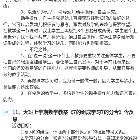
趣。
3、以活动为动力，引导幼儿动手操作、自主探究。
动手操作、自主探究是幼儿直接获取经验知识的最好的途
径，它可以启发幼儿积极参与思考，激发对数学的兴趣与探索欲望。
在教学这一节课时，我让学生上黑板把8个图贴分成两份，学生逐个上
黑板分，找一找一共有几种分法。通过自主操作，使学生亲身经历知
识形成的过程，体验学习的快乐，同时能力也得到提高。
二、不足之处。
1、在“说一说”这一环节上，教师要重视关注全体学生，不要
把自己的想法强加给学生，要让学生自己发挥。对于学前儿童来说，
他们的还没有足够的自控能力，这就需要要教师的引导，从而开展有
效的教学活动。
2、再做课本练习时，应范例一题做一题，因为学生年龄小，
领悟能力还比较弱。
3、在今后的教学中，多培养学生的动手操作能力和语言表达
能力。
11、大班上学期数学教案《7的组成学习7的分合》含反
思
活动目标：
1.复习6的组成，体验两个部分数之间的相互转换关系。
2.学习7的分合，知道7分成两份有6种分法，感知递增递减的