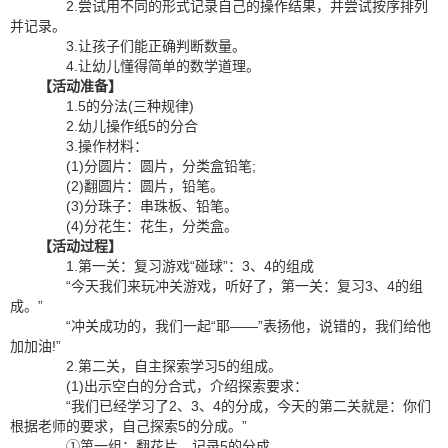
2.尝试用不同的形式记录自己的操作结果，并尝试按序排列
并记录。
3.让孩子们能正确判断数量。
4.让幼儿懂得简单的数学道理。
【活动准备】
1.5的分法(三种规律)
2.幼儿操作纸5的分合
3.操作材料：
(1)分圆片：圆片，分类盒铅笔;
(2)翻圆片：圆片，铅笔。
(3)分珠子：串珠板、铅笔。
(4)分花生：花生，分类盒。
【活动过程】
1.第一关：复习游戏“碰球”：3、4的组成
“今天我们来玩冲关游戏，听好了，第一关：复习3、4的组
成。”
“冲关成功的，我们一起“耶——”表扬他，说错的，我们给他
加加油!”
2.第二关，自主探索学习5的组成。
(1)出示空白的分合式，介绍探索要求：
“我们已经学习了2、3、4的分成，今天的第二关就是：你们
根据老师的要求，自己探索5的分成。”
①第一组：翻花片，记录5的分成。