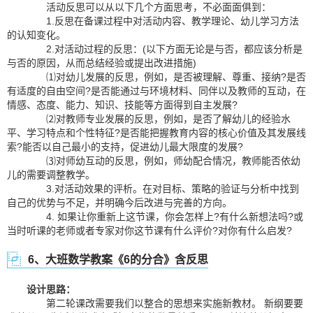
活动反思可以从以下几个方面思考，不必面面俱到：
1.反思在备课过程中对活动内容、教学理论、幼儿学习方法
的认知变化。
2.对活动过程的反思：(以下方面无论是与否，都应该分析是
与否的原因，从而总结经验或提出改进措施)
⑴对幼儿发展的反思，例如，是否被理解、尊重、接纳?是否
有适度的自由空间?是否能通过与环境材料、同伴以及教师的互动，在
情感、态度、能力、知识、技能等方面得到自主发展?
⑵对教师专业发展的反思，例如，是否了解幼儿的经验水
平、学习特点和个性特征?是否能把握教育内容的核心价值及其发展线
索?能否以自己最小的支持，促进幼儿最大限度的发展?
⑶对师幼互动的反思，例如，师幼配合情况，教师能否依幼
儿的需要调整教学。
3.对活动效果的评析。在对目标、策略的验证与分析中找到
自己的优势与不足，并明确今后改进与完善的方向。
4. 如果让你重新上这节课，你会怎样上?有什么新想法吗?或
当时听课的老师或者专家对你这节课有什么评价?对你有什么启发?
6、大班数学教案《6的分合》含反思
设计思路：
第二轮课改需要我们以整合的思想来实施新教材。 新纲要要