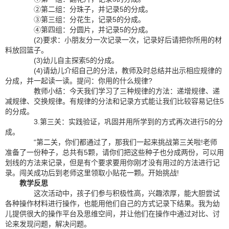
②第二组：分珠子，并记录5的分成。
③第三组：分花生，记录5的分成。
④第四组：分圆片，并记录5的分成。
(2)要求：小朋友分一次记录一次，记录好后请把你所用的材
料放回篮子。
(3)幼儿自主探索5的分成。
(4)请幼儿介绍自己的分法，教师及时总结并出示相应规律的
分成，并一起读一读。提问：你用的什么规律?
教师小结：今天我们学习了三种规律的方法：递增规律、递
减规律、交换规律。有规律的分法和记录方式能让我们比较容易记住5
的分成。
3.第三关：实践验证，巩固并用所学到的方式再次进行5的分
成。
“第二关，你们都通过了，那我们一起来挑战第三关啦!老师
准备了一份种子，总共有5颗，请你们把这些种子也分成两份，可以用
划线的方法来记录，但是有个要求要用你刚才没有用过的方法进行记
录。闯关成功后到老师这里领取小贴花一颗。开始挑战!
教学反思
这次活动中，孩子们参与积极性高，兴趣浓厚，能大胆尝试
各种操作材料进行操作，也能用他们自己的方式记录下结果。我为幼
儿提供很大的操作平台及思维空间，并让他们在操作中通过对比、讨
论来发现问题，解决问题。