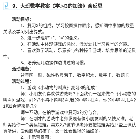
9、大班数学教案《学习3的加法》含反思
活动目标：
1、复习3的组成，学习按图操作顺序，感知图中事物的数量
关系及学习列出算式。
2、进一步理解“+”、“=”的含义。
3、在活动中体现游戏的愉悦，激发幼儿学习数学的兴趣。
4、喜欢数学活动，乐意参与各种操作游戏，培养思维的逆反
性。
5、培养幼儿边操作边讲述的习惯。
活动准备：
背景图一副、磁性教具若干、数字积木、数字卡、数题卡
活动过程：
1、游戏《小动物的叫声》复习3的组成：
师：小朋友们喜欢做游戏吗?下面我们一起来做个《小动物的
叫声》游戏，好吗?小鸭小鸭叫3声,我的小鸭叫1声，你的小鸭叫几声?
1和2合起来是几?
师生互动，在拍手游戏中复习3的分与合。
师：在刚才的游戏中老师发现有位小朋友叫的又快又准，老
师奖给你一个奥运福娃，喜欢吗?这节课老师要把福娃奖给那些上课认
真听讲，爱动脑筋的孩子，比一比看谁得的福娃多。
2、出示背景图：