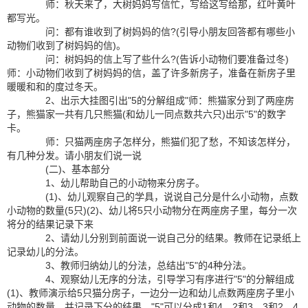
师：秋天来了，大树妈妈写信忙，写给这写给那，红叶黄叶
都写光。
问：都有谁收到了树妈妈的信?(引导小朋友回答都有哪些小
动物们收到了树妈妈的信)。
问：树妈妈的信上写了些什么?(告诉小动物们要准备过冬)
师：小动物们收到了树妈妈的信，盖了许多新房子，准备在新房子里
暖暖和和的度过冬天。
2、出示大挂图引出"5的分解组成"师：熊猫家分到了两座房
子，熊猫家一共有几只熊猫(和幼儿一同点数共六只)出示"5"的数字
卡。
师：只猫两座房子怎样分，熊猫们犯了愁，不知该怎样分，
有几种分发。请小朋友们说一说
(二)、基本部分
1、幼儿帮助自己的小动物来分房子。
(1)、幼儿观察自己的学具，说说自己分是什么小动物，点数
小动物的数量(5只)(2)、幼儿将5只小动物分在两座房子里，每分一次
将分的结果记录下来
2、请幼儿分别到前面说一说自己分的结果。教师在记录纸上
记录幼儿的分法。
3、教师归纳幼儿的分法，总结出"5"的4种分法。
4、观察幼儿无序的分法，引导学习有序进行"5"的分解组成
(1)、教师演示给5只猫分房子，一边分一边和幼儿点数两座房子里小
动物的数量，并记录下分的结果，"5"可以分成1和4、2和3、3和2、4