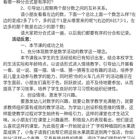
看哪一种分合式是有序的?
2、引导幼儿观察两个部分数之间的互补关系。
请小朋友看看左边的数，下面一个总比上面一个数怎么样?左
边的变成2多了1个，多的这个1是从哪里来的呢?(右边的6比7少1，左
边多的那个数是右边少的那个数)
请大家把分合式读一遍，以后我们都要有序的分合和记录。
活动反思：
一、本节课的成功之处
1、充分体现数学是数学活动的教学这一理念。
本节课我从学生的生活经验和已有知识出发，结合本校学生
的生活实际和年龄特点，以谈话形式进入情境教学，引导幼儿开展看
一看、说一说、摆一摆、填一填、猜一猜等生动有趣的活动，培养学
前儿童主动参与教学的能力，同时把“你的火车几点开”的活动展示在
学生面前，小朋友们喜形于色，跃跃欲试，迫不及待地要参加，从而
提高了学习效率，培养了学生良好的学习习惯和组织纪律性。
2、创设情境，激发学习兴趣。
要激发幼儿对数学的兴趣，就要让数学教学充满魅力，就要
求教师组织富有成效的教学活动，为学幼儿创设积极思维的情景，这
样能使教学过程对学生始终有一种吸引力，这样的课堂也才生动又
味。从小朋友们在课堂上兴趣盎然、积极投入的表现看出，他们是这
么喜欢这样的课堂。为此我在课一开始就设计了“学校种植园的水果蔬
菜成熟了，小兔子请我们去帮它把这些水果蔬菜送到两个饭店，你如
何分”这样一个有趣、又具有挑战性的情景，调动了他们强烈的学习兴