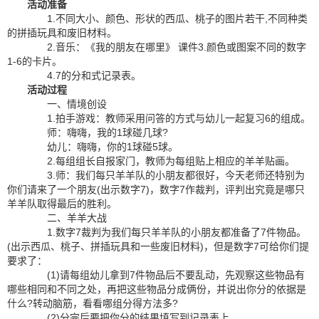
活动准备
1.不同大小、颜色、形状的西瓜、桃子的图片若干,不同种类
的拼插玩具和废旧材料。
2.音乐：《我的朋友在哪里》 课件3.颜色或图案不同的数字
1-6的卡片。
4.7的分和式记录表。
活动过程
一、情境创设
1.拍手游戏：教师采用问答的方式与幼儿一起复习6的组成。
师：嗨嗨，我的1球碰几球?
幼儿：嗨嗨，你的1球碰5球。
2.每组组长自报家门，教师为每组贴上相应的羊羊贴画。
3.师：我们每只羊羊队的小朋友都很好，今天老师还特别为
你们请来了一个朋友(出示数字7)，数字7作裁判，评判出究竟是哪只
羊羊队取得最后的胜利。
二、羊羊大战
1.数字7裁判为我们每只羊羊队的小朋友都准备了7件物品。
(出示西瓜、桃子、拼插玩具和一些废旧材料)，但是数字7可给你们提
要求了：
(1)请每组幼儿拿到7件物品后不要乱动，先观察这些物品有
哪些相同和不同之处，再把这些物品分成俩份，并说出你分的依据是
什么?转动脑筋，看看哪组分得方法多?
(2)分完后要把你分的结果填写到记录表上。