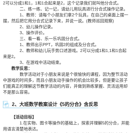
2可以分成1和1，1和1合起来是2，这个记录我们就叫他分合式。
二、练一练、记一记，请幼儿用玩具进行分合式操作记录。
1、教师：请每个小朋友们拿2个玩具，在自己的桌面上摆一
摆，然后把它用分合式记录下来，并说一说。(教师巡回观察)
2、幼儿操作记录。
3、操作评价。
三、看一看、乐一乐巩固分合式。
1、教师出示PPT，巩固2的组成及分合式。
2、教师和幼儿玩手势口述游戏。2可以分成1和1,1和1合起
来是2。
3、在游戏中活动结束。
教学反思：
数学活动对于小朋友来说是个很愉快的课程，因为整节活动
中游戏的时间多，而且小朋友动手操作的机会比较多，但是要让孩子
们能真正的理解这节教学活动的内容，并做到熟练掌握、灵活运用却
不是那么容易。
2、大班数学教案设计《5的分合》含反思
【活动目标】
1.在实物、图卡等操作的基础上，探索并理解5的分合，并能
用语言清楚地表达。