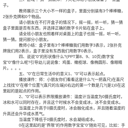
子。
教师展示三个大小不一样的盒子，里面分别装有3个棒棒糖，
2张扑克牌和0个物品。
请小朋友在不打开盒子的情况下，摇一摇，听一听，猜一猜
盒子里面是否有东西，并选择正确的数字卡片贴在盒子上。
请全班小朋友也照着样对桌面上的盒子也摇一摇，听一听，
猜一猜。提问部分小朋友。
教师小结：盒子里有3个棒棒糖我们用数字3表示，2张扑克
牌我们用2表示，盒子里没有东西我们用数字0表示。
四、说说"0"的形状像什么?(PPT第8、9、10页)数字宝
宝"0"像什么呢?引导幼儿说说像：鸡蛋、橄榄球、像椭圆形、像眼睛
片。。。。
五、"0"在日常生活中的意义1、"0"可以表示起点。
播放课件：师：小朋友你们看看这是什么?(一把直尺)在直尺
上找找"0"在哪个位置?(直尺的左端)0右边的第一个数是几?(是1)0在这
里起的是起点的作用。
2、"0"可以表示界限播放课件：温度计当温度为0摄氏度时，
冰和水可以同时存在，并且这个时候水不会变成冰，冰不会变成水。
当温度上升高于0摄氏度时，冰会融化成水，并且随着温度的
升高还会升华成水蒸气。
当温度下降低于0摄氏度时，水会凝结成冰。
0在这里起的是"界限"的作用数字宝宝"0"随处可见，比如：手