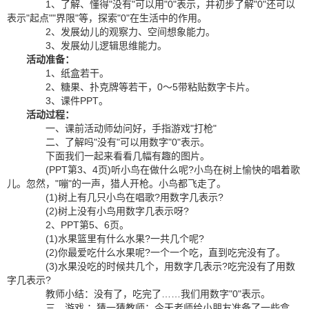
1、了解、懂得"没有"可以用"0"表示，并初步了解"0"还可以
表示"起点""界限"等，探索"0"在生活中的作用。
2、发展幼儿的观察力、空间想象能力。
3、发展幼儿逻辑思维能力。
活动准备：
1、纸盒若干。
2、糖果、扑克牌等若干，0～5带粘贴数字卡片。
3、课件PPT。
活动过程：
一、课前活动师幼问好，手指游戏"打枪"
二、了解吗"没有"可以用数字"0"表示。
下面我们一起来看看几幅有趣的图片。
(PPT第3、4页)听小鸟在做什么呢?小鸟在树上愉快的唱着歌
儿。忽然，"嘣"的一声，猎人开枪。小鸟都飞走了。
(1)树上有几只小鸟在唱歌?用数字几表示?
(2)树上没有小鸟用数字几表示呀?
2、PPT第5、6页。
(1)水果篮里有什么水果?一共几个呢?
(2)你最爱吃什么水果呢?一个一个吃，直到吃完没有了。
(3)水果没吃的时候共几个，用数字几表示?吃完没有了用数
字几表示?
教师小结：没有了，吃完了……我们用数字"0"表示。
三、游戏 ：猜一猜教师：今天老师给小朋友准备了一些盒