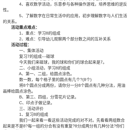
4、喜欢数学活动，乐意参与各种操作游戏，培养思维的逆反
性。
5、了解数字在日常生活中的应用，初步理解数字与人们生活
的关系。
活动重点难点：
1、重点：学习8的组成
2、难点：引导幼儿观察两个部分数之间的互补关系
活动过程：
一、集体活动
复习7的组成---碰球
今天我们来碰球，我的球和你们的球合起来是7。
二、小组活动，学习8的组成
A、第一、二组，给圆点涂色。
数一数，每个格子里的圆点有几个?(8个)
将8个圆点分成两份，请你分一分8个圆点有几种分法，用油
画棒给圆点涂色。
B、第三、四组，分雪花片记录。
C、印点子做记录。
三、活动评价
1、复习8的组成
我们一起来看一看这些活动完成的对不对。先看看两组数合
起来是不是8?每一组的分合有没有重复?8分成两分有几种分法?你们