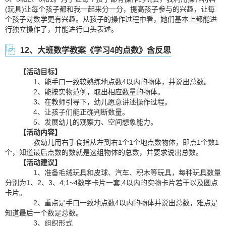
(玩具)让每个孩子都和我一起来分一分，提高孩子参与的兴趣，让每
个孩子对数学更有兴趣。从孩子的操作过程中看，她们基本上都能进
行独立操作了，并能进行口头表述。
12、大班数学教案《学习4的点数》含反思
【活动目标】
1、能手口一致较熟练地点数4以内的物体，并说出总数。
2、能按实物范例，取出相应数量的物体。
3、在教师引导下，幼儿愿意讲述操作过程。
4、让孩子们能正确判断数量。
5、发展幼儿的观察力、空间想象能力。
【活动内容】
教幼儿用右手食指从左到右1个1个地点数物体，即点1个数1
个，知道最后点数的数就是这组物体的总数，并要求说出总数。
【活动建议】
1、准备毛绒玩具和皮球、汽车、积木等玩具，每种玩具数量
分别为1、2、3、4;1~4数字卡片一套;4以内的实物卡片若干以及圆点
卡片。
2、重点是手口一致地点数4以内的物体并说出总数，难点是
知道最后一个数是总数。
3、组织形式