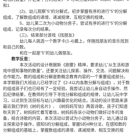
和1.
(2)、幼儿观察"5"的分解式，初步掌握有序的进行"5"的分解
组成，了解数组成的递增、递减规律、互相交换的规律。
5、幼儿第二次为小动物分房子，尝试有序的进行"5"的分解
组成，记录每次分的结果。
(三)、结束部分游戏《找朋友》
幼儿每人挑选一个数字卡(1-4)戴上，伴随找朋友的音乐找到
和自己的数。
和在一起是"5"的幼儿做朋友。
教学反思：
本次活动的设计根据新《刚要》精神，要求幼儿"从生活和游
戏中感知事物的数量"，还要关注幼儿探索、操作、交流、问题解决和
合作能力。数的组成和分解是数概念教育内容的一个重要组成部分。
本学期我们大班幼儿已经学过了《2-4以内各数分解与组成》，对于数
的组成孩子们也已经有了一定经验。我尝试让幼儿亲自动手操作、然
后纪律结果，在教师的引导下寻找分解和组成的规律，让幼儿玩中学
习，以达到生活目标与幼儿兴趣最优化的结合。活动的设计思路来源
最近我们学的《树的名片》、《树妈妈写信》两首诗歌，孩子们知道
秋天到了，树妈妈忙着写着信，树妈妈告诉小动物们做好过冬的准
备，结合诗歌的内容，本次活动以尝试为小动物分房子，幼儿通过自
主探索动手操作，感知5的分解组成，掌握5的4种分法，在感知数的
分解组成的基础上，掌握数组成的递增、递减规律、相互交换的规