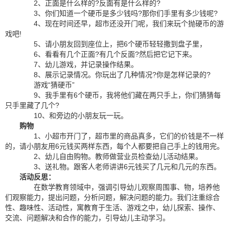
2、正面是什么样的?反面有是什么样的?
3、你们知道一个硬币是多少钱吗?那你们手里有多少钱呢?
4、现在时间还早，超市还没开门呢，我们来玩个抛硬币的游
戏吧!
5、请小朋友回到座位上，把6个硬币轻轻撒到盘子里，
6、看看有几个正面?有几个反面?然后把它记下来。
7、幼儿游戏，并记录操作结果。
8、展示记录情况。你玩出了几种情况?你是怎样记录的?
游戏“猜硬币”
9、我手里有6个硬币，我将他们藏在两只手上，你们猜猜每
只手里藏了几个?
10、和旁边的小朋友玩一玩。
购物
1、小超市开门了，超市里的商品真多，它们的价钱是不一样
的，请小朋友用6元钱买两样东西，每个人都要把自己手上的钱用完。
2、幼儿自由购物。教师做营业员检查幼儿活动结果。
3、送礼物。跟客人老师讲讲6元钱买了几元和几元的东西。
活动反思：
在数学教育领域中，强调引导幼儿观察周围事、物，培养他
们观察能力，提出问题，分析问题，解决问题的能力。我们注重综合
性、趣味性、活动性，寓教育于生活、游戏之中，幼儿探索、操作、
交流、问题解决和合作的能力，引导幼儿主动学习。