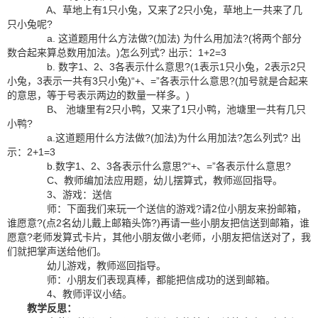
A、草地上有1只小兔，又来了2只小兔，草地上一共来了几
只小兔呢?
a. 这道题用什么方法做?(加法) 为什么用加法?(将两个部分
数合起来算总数用加法。)怎么列式? 出示：1+2=3
b. 数字1、2、3各表示什么意思?(1表示1只小兔，2表示2只
小兔，3表示一共有3只小兔)“+、=”各表示什么意思?(加号就是合起来
的意思，等于号表示两边的数量一样多。)
B、 池塘里有2只小鸭，又来了1只小鸭，池塘里一共有几只
小鸭?
a.这道题用什么方法做?(加法)为什么用加法?怎么列式? 出
示：2+1=3
b.数字1、2、3各表示什么意思?“+、=”各表示什么意思?
C、教师编加法应用题，幼儿摆算式，教师巡回指导。
3、游戏：送信
师：下面我们来玩一个送信的游戏?请2位小朋友来扮邮箱，
谁愿意?(点2名幼儿戴上邮箱头饰?)再请一些小朋友把信送到邮箱，谁
愿意?老师发算式卡片，其他小朋友做小老师，小朋友把信送对了，我
们就把掌声送给他们。
幼儿游戏，教师巡回指导。
师：小朋友们表现真棒，都能把信成功的送到邮箱。
4、教师评议小结。
教学反思：