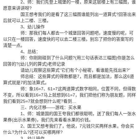
2、师：我们先登上城堡的一楼，原来这层楼上有三幅图，谁
愿意来讲讲呀?
国王想考我们的是看了这三幅图谁能列出一道算式?回答出来
后就可以上二楼、三楼。
3、幼儿操作
师：那我们每人都去一个城堡回答问题吧，速度慢的呢，可
以只在一楼回答，速度快的可以去二楼三楼。别忘了把你的答案写的
清楚一点。
4、总结：
师：你刚刚碰到了什么问题?(用三句话表达三幅图)你是怎么
回答的?(幼儿列的算式)老师记录
请幼儿观察这些算式“它们有个小秘密，看谁能先找出来?“
师总结：这些算式的得数都是7，而且都是加法，那么这6道
算式就是7的加法算式。
师：象16=7、61=7这两道算式数字相同，位置不同，但得数
不变，所以看到16=7马上就想到61=7，我们把他们称为朋友题，同样
我们看到25=7就会想到什么呢?看到…
三、内化迁移——游戏：买水果
1、师：城堡国的国王夸我们都很聪明，送了我们每人一张水
果券(出示水果券)，我们先来看看水果的价钱。
2、国王又想考我们了，他说，7元钱只买两样水果，你会买
什么?为什么?还可以买哪两样?
3、幼儿操作