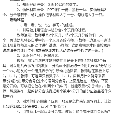
1、知识经验准备：认识10以内的数字。
2、物质材料准备：PPT课件一份、黑板一块、实物玩具2
个、分合号若干、幼儿操作记录材料人手一份、勾线笔人手一只。
活动过程：
一、看一看、说一说，学习2的组成。
1、引导幼儿用语言讲述分合2个玩具的过程。
教师演示：教师手拿2个玩具，将2个玩具分给他们一人一
个，再请幼儿将各自手中的一个玩具还给老师。(教师一边演示一边请
幼儿随着教师演示的动作进行讲述。)教师：谁愿意把刚才的事按顺序
讲述清楚?(请几位小朋友来把刚才的活动过程完整的讲述一遍。)
2、认识分合号，理解含义。
教师：那我们怎样才能把这件事记录下来呢?老师有2个玩
具，可以用几表示?(用2)教师：分给xx小朋友的一个用几表示?分给另
一个xx小朋友的一个用几表示?(引导幼儿边回答，教师边在黑板上写
2，1，1。)教师：可这里只有数字2、1、1，应该用什么符号来表
示'分'呢?(出示分合号)这个符号叫分合号，上面是连在一起的，下面
是分开的，可以把它放在2和两个1的中间，就能表示2分成1和1。(教
师：想想连在一起的部分应该靠近哪个数字?分开的部分应该靠近什么
数字?)
3、刚才他们还回来了玩具，那又是怎样来记录?(同上，让幼
儿知道1和1合起来是2，认识"合"的符号)
4、引导幼儿一起认读分合式。教师：这个式子你们会读吗?