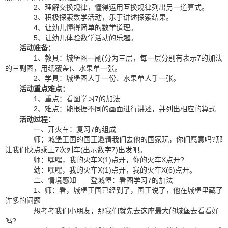
2、理解交换规律，懂得运用互换规律列出另一道算式。
3、积极探索数学活动，乐于讲述探索结果。
4、让幼儿懂得简单的数学道理。
5、让幼儿体验数学活动的乐趣。
活动准备：
1、教具：城堡图一副(分为三层，每一层分别有表示7的加法
的三副图，用纸覆盖)、水果单一张。
2、学具：城堡图人手一份、水果单人手一张。
活动重点难点：
1、重点：看图学习7的加法
2、难点：能根据不同的画面进行讲述，并列出相应的算式
活动过程：
一、开火车：复习7的组成
师：城堡王国的国王邀请我们去他的国家玩，你们愿意吗?那
让我们快点乘上7次列车(出示数字7)出发吧。
师：嘿嘿，我的火车X(1)点开，你的火车X点开?
幼：嘿嘿，我的火车X(1)点开，我的火车X(6)点开。
二、情境感知——登城堡：看图学习7的加法
1、师：看，城堡王国已经到了，国王说了，他在城堡里藏了
许多的问题
想考考我们小朋友，那我们就先去这座最大的城堡去看看好
吗?