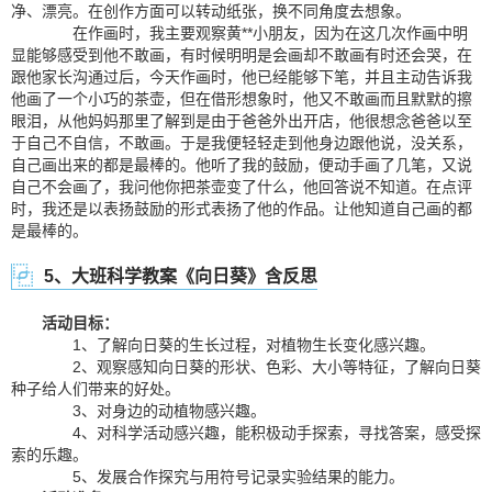
净、漂亮。在创作方面可以转动纸张，换不同角度去想象。
在作画时，我主要观察黄**小朋友，因为在这几次作画中明
显能够感受到他不敢画，有时候明明是会画却不敢画有时还会哭，在
跟他家长沟通过后，今天作画时，他已经能够下笔，并且主动告诉我
他画了一个小巧的茶壶，但在借形想象时，他又不敢画而且默默的擦
眼泪，从他妈妈那里了解到是由于爸爸外出开店，他很想念爸爸以至
于自己不自信，不敢画。于是我便轻轻走到他身边跟他说，没关系，
自己画出来的都是最棒的。他听了我的鼓励，便动手画了几笔，又说
自己不会画了，我问他你把茶壶变了什么，他回答说不知道。在点评
时，我还是以表扬鼓励的形式表扬了他的作品。让他知道自己画的都
是最棒的。
5、大班科学教案《向日葵》含反思
活动目标：
1、了解向日葵的生长过程，对植物生长变化感兴趣。
2、观察感知向日葵的形状、色彩、大小等特征，了解向日葵
种子给人们带来的好处。
3、对身边的动植物感兴趣。
4、对科学活动感兴趣，能积极动手探索，寻找答案，感受探
索的乐趣。
5、发展合作探究与用符号记录实验结果的能力。