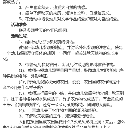
都成熟了。
3、产生喜欢秋天，热爱大自然的情感。
4、简单了解秋天的来历，知道其全称、日期和意义。
5、在活动中增长幼儿对文学作品的爱好和对大自然的爱。
活动准备
联系参观秋天的农田和果园。
活动过程：
1、组织幼儿进行参观前的谈话。
教师告诉幼儿参观的地点，并讨论外出参观的注意点，使每
一个幼儿都能遵守集体的规则，与同伴一起关注秋天植物的生长变
化。
2、带领幼儿参观农田，认识几种常见的果树和农作物。
(1)、教师带领幼儿观察果园里果树，鼓励幼儿大胆地说出各
种果树的名称，外形特征。
(2)引导幼儿观察秋天的农田，说说：农田里的农作物是什
么?它们是什么样子的?
(3)、教师进行简单的小结，并向幼儿做简单地介绍：秋天到
了，除了各种各样的水果成熟了，许多农作物也成熟了，有金黄色的
玉米、沉甸甸的稻谷，还有一朵朵可爱的棉花、圆圆的大南瓜。
(4)、丰富幼儿关于农作物方面的知识和经验。
3、了解秋天农民的工作，知道要爱惜粮食。
人们在果园里或农田里做什么?水果从果树上摘下来后，怎么
办?人们是怎样从农田里收割农作物的?然后又是怎样加工的?