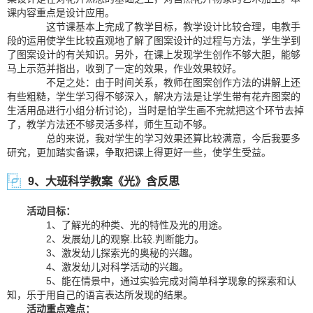
课内容重点是设计应用。
这节课基本上完成了教学目标，教学设计比较合理，电教手
段的运用使学生比较直观地了解了图案设计的过程与方法，学生学到
了图案设计的有关知识。另外，在课上发现学生创作不够大胆，能够
马上示范并指出，收到了一定的效果，作业效果较好。
不足之处：由于时间关系，教师在图案创作方法的讲解上还
有些粗糙，学生学习得不够深入，解决方法是让学生带有花卉图案的
生活用品进行小组分析讨论)，当时是怕学生画不完就把这个环节去掉
了，教学方法还不够灵活多样，师生互动不够。
总的来说，我对学生的学习效果还算比较满意，今后我要多
研究，更加踏实备课，争取把课上得更好一些，使学生受益。
9、大班科学教案《光》含反思
活动目标：
1、了解光的种类、光的特性及光的用途。
2、发展幼儿的观察.比较.判断能力。
3、激发幼儿探索光的奥秘的兴趣。
4、激发幼儿对科学活动的兴趣。
5、能在情景中，通过实验完成对简单科学现象的探索和认
知，乐于用自己的语言表达所发现的结果。
活动重点难点：