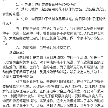
1、引导语：你们尝过葵花籽吗?好吃吗?
2、幼儿与教师一起品尝用葵花子制作的食品，边品尝边交流
食品的味道。
3、讨论：向日葵种子做得食品可以吃，向日葵的种子还能做
什么?
五、种植与记录引导语：春天到了，我们有这么多向日葵的
种子，大家一起来种一种，看看到底是不是按照我们知道的过程长大
的。大家要细致地记录它们的生长变化过程，做一个很棒的小小记录
员。
六、活动延伸：引导幼儿种植葵花籽。
活动反思：
《向日葵》是主题《夏日总动员》中的一个活动，它是一个
以欣赏为主的美术活动。对于中班的孩子们来说，学习欣赏油画是比
较枯燥的，而且，也具有一定的难度。为了能够更好的开展活动，活
动前我仔细阅读了教材，反复推敲活动过程，最后决定以欣赏为主，
绘画为辅来开展活动。
科学知识原理对幼儿来说是相对抽象的，在科学活动中就是
要把抽象化为形象。ppt的运用能将我们口头无法解释，幼儿也无法理
解的现象原理展示出来。正如活动中学会正确看刻度，在此环节采用
ppt，利用图片比较法，让幼儿了解观察刻度时，要眼睛与刻度齐平，
仰视和俯视都是错误的。实际操作，这个方法很好解决了本次活动的
重点。科学源于生活，让幼儿从科学的认识温度计，到从生活中发现