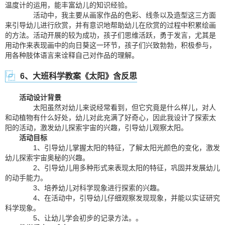
温度计的运用，能丰富幼儿的知识经验。
活动中，我主要从画家作品的色彩、线条以及造型这三方面
来引导幼儿进行欣赏，并有意识地帮助幼儿在欣赏的过程中积累绘画
的方法。活动开展的较为成功，孩子们思维活跃，勇于发言，尤其是
用动作来表现画中的向日葵这一环节，孩子们兴致勃勃，积极参与，
用各种肢体语言来诠释自己对作品的理解。
6、大班科学教案《太阳》含反思
活动设计背景
太阳虽然对幼儿来说经常看到，但它究竟是什么样儿，对人
和动植物有什么好处，幼儿对此充满了好奇心，因此我设计了探索太
阳的活动，激发幼儿探索宇宙的兴趣，引导幼儿观察太阳。
活动目标
1、引导幼儿掌握太阳的特征，了解太阳光颜色的变化，激发
幼儿探索宇宙奥秘的兴趣。
2、引导幼儿用多种形式来表现太阳的特征，巩固并发展幼儿
的动手能力。
3、培养幼儿对科学现象进行探索的兴趣。
4、在活动中，引导幼儿仔细观察发现现象，并能以实证研究
科学现象。
5、让幼儿学会初步的记录方法。。