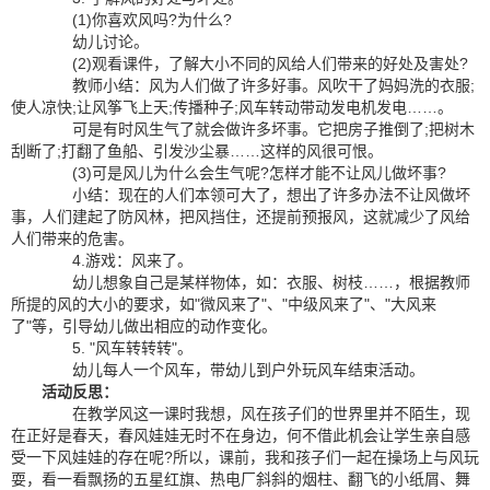
(1)你喜欢风吗?为什么?
幼儿讨论。
(2)观看课件，了解大小不同的风给人们带来的好处及害处?
教师小结：风为人们做了许多好事。风吹干了妈妈洗的衣服;
使人凉快;让风筝飞上天;传播种子;风车转动带动发电机发电……。
可是有时风生气了就会做许多坏事。它把房子推倒了;把树木
刮断了;打翻了鱼船、引发沙尘暴……这样的风很可恨。
(3)可是风儿为什么会生气呢?怎样才能不让风儿做坏事?
小结：现在的人们本领可大了，想出了许多办法不让风做坏
事，人们建起了防风林，把风挡住，还提前预报风，这就减少了风给
人们带来的危害。
4.游戏：风来了。
幼儿想象自己是某样物体，如：衣服、树枝……，根据教师
所提的风的大小的要求，如"微风来了"、"中级风来了"、"大风来
了"等，引导幼儿做出相应的动作变化。
5. "风车转转转"。
幼儿每人一个风车，带幼儿到户外玩风车结束活动。
活动反思：
在教学风这一课时我想，风在孩子们的世界里并不陌生，现
在正好是春天，春风娃娃无时不在身边，何不借此机会让学生亲自感
受一下风娃娃的存在呢?所以，课前，我和孩子们一起在操场上与风玩
耍，看一看飘扬的五星红旗、热电厂斜斜的烟柱、翻飞的小纸屑、舞