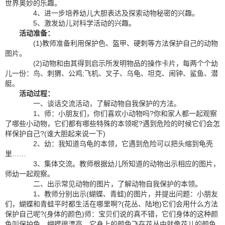
世界奥妙的乐趣。
4、进一步培养幼儿大胆表达及探索动物秘密的兴趣。
5、激发幼儿对科学活动的兴趣。
活动准备：
(1)教师准备利用保护色、盔甲、硬刺等方法保护自己的动物
图片。
(2)动物和由其得到启示所发明物品的操作卡片，每两个个幼
儿一份：鸟、刺猬、公鸡;飞机、叉子、乌龟、坦克、闹钟、鲨鱼、潜
艇。
活动过程：
一、谈话交流活动，了解动物自我保护的方法。
1、师：小朋友们，你们喜欢小动物吗?你和家人都一起观察
了哪些小动物，它们都有哪些特殊的本领呢?遇到危险的时候它们会怎
样保护自己?(谁大胆起来说一下)
2、幼：我知道乌龟的本领，它遇到危险可以把头缩到龟壳
里……
3、集体交流。教师根据幼儿所知道的动物出示相应的图片，
师幼一起观察。
二、出示常见动物的图片，了解动物自我保护的本领。
1、教师分别出示(蝴蝶、青蛙)的图片，并提出问题：小朋友
们，蝴蝶和青蛙平时都生活在哪里啊?(花丛、陆地)它们会用什么方法
保护自己呢?(身体的颜色)师：宝贝们说的真不错，它们身体的这种颜
色叫保护色，蝴蝶很漂亮，它身上的颜色飞在花丛中就像花儿的颜色