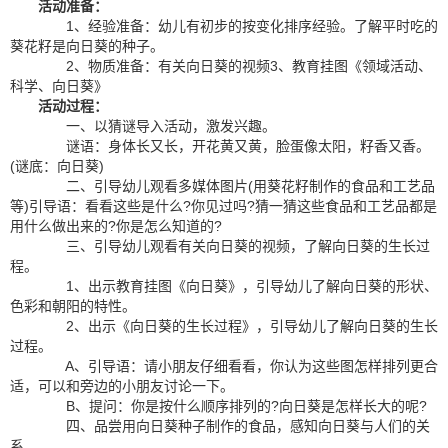
活动准备：
1、经验准备：幼儿有初步的按变化排序经验。了解平时吃的
葵花籽是向日葵的种子。
2、物质准备：有关向日葵的视频3、教育挂图《领域活动、
科学、向日葵》
活动过程：
一、以猜谜导入活动，激发兴趣。
谜语：身体长又长，开花黄又黄，脸蛋像太阳，籽香又香。
(谜底：向日葵)
二、引导幼儿观看多媒体图片(用葵花籽制作的食品和工艺品
等)引导语：看看这些是什么?你见过吗?猜一猜这些食品和工艺品都是
用什么做出来的?你是怎么知道的?
三、引导幼儿观看有关向日葵的视频，了解向日葵的生长过
程。
1、出示教育挂图《向日葵》，引导幼儿了解向日葵的形状、
色彩和朝阳的特性。
2、出示《向日葵的生长过程》，引导幼儿了解向日葵的生长
过程。
A、引导语：请小朋友仔细看看，你认为这些图怎样排列更合
适，可以和旁边的小朋友讨论一下。
B、提问：你是按什么顺序排列的?向日葵是怎样长大的呢?
四、品尝用向日葵种子制作的食品，感知向日葵与人们的关
系。