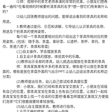
⑴师：视频中的茶艺老师表演的非常的优美，小朋友们想再
看一遍吗?在看视频的时候要听清茶具的名字?想一想它们用来做什么
的?
⑵幼儿回答教师提出的问题，能够说出看到的茶具的名称和
用途。
3.教师通过提问、示范和讲解，引导幼儿认识茶具的名称、
用途及个别茶具的使用姿势，
每介绍一个茶具就要相对应的介绍出这个茶具所相对应的使
用姿势。(包括：随手泡、茶盒、紫砂壶、公道杯、茶杯、茶托、茶
巾、茶道六君子、茶席和茶盘)
(三)自主操作，学会摆放茶具
1.自主设计茶具的摆放，体验其中的乐趣。
(1)教师出示全部的茶具，幼儿挑选出摆放在茶盘里的茶具
师：茶具家族里有许多的茶具宝宝，哪些是可以放在茶盘里
面的，哪些是放在茶盘外面的?(出示PPT,让幼儿边说出茶具的名称边
分类)
(2)教师提出任务，幼儿自己尝试给茶具摆位置
师：小朋友，我们已经和茶具宝宝交朋友了。小朋友在班级
有自己的位置，那茶具宝宝在茶盘上也有自己的位置，让我们一起给
茶具宝宝在茶盘上找一个合适的位置吧!看看怎样摆放又美观又方便我
们泡茶?它们很脆弱要轻拿轻放哦。
(3)幼儿自主摆放茶具，教师进行指导。
2.示范正确的摆放，进行统一指导