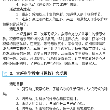
4、音乐活动《逛公园》并尝试进行仿编。
活动重点难点：
1、重点：感知秋天丰富的色彩，知道秋天是丰收的季节。
2、难点：通过观察秋天的田野、果园，知道秋天许多农作物
和果实都成熟了。
活动反思：
本课是学生第一次学习课文，教师应充分关注学生的情感体
验，积极营造亲密和谐的读书氛围，适时提供机会，让学生获得一种
积极的情感体验，在鼓励、等待与欣赏中，学会阅读，使阅读理解和
能力培养有机结合。本课主要是让学生观察认识秋天的季节特征，体
验发现秋天的乐趣，感受大自然的美，从而激发学生观察、探索大自
然的兴趣。为此，开课伊始，我巧妙设置悬念，让学生带着好奇心从
颜色绚丽的树叶，了解秋天的季节特征，贴近生活，感受秋天。
3、大班科学教案《蚂蚁》含反思
活动目标：
1、引导幼儿观察蚂蚁，了解蚂蚁的生活习性，认识蚂蚁的种
类。
2、培养幼儿对科学的好奇心和探究精神。
3、愿意大胆尝试，并与同伴分享自己的心得。
4、培养幼儿对事物的好奇心，乐于大胆探究和实验。