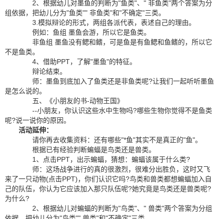
2、根据幼儿对墨鱼的判断为"鱼类"、" 非鱼类"两个答案为分
组依据，把幼儿分为"鱼类"" 非鱼类"和"不确定"三类。
3.模拟辩论的形式，两组各派代表，表述自己的理由。
例如：鱼组 墨鱼会游，所以它是鱼类。
非鱼组 墨鱼没有鳃和鳍，可是鱼是有鱼鳃和鱼鳍的，所以它
不是鱼类。
4、借助PPT，了解"墨鱼"的特征。
辩论结束。
师：墨鱼到底加入了鱼类还是非鱼类呢?让我们一起听听墨鱼
是怎么说的。
五、《小朋友的书-动物王国》
--小朋友，你认识这些水中生物吗?哪些生物你觉得不是鱼类
呢?说一说你的原因。
活动延伸：
请你再去收集资料：还有哪些"*鱼"其实不是真正的"鱼"。
根据已有经验判断蝙蝠是鸟类还是兽类。
1、点击PPT，出示蝙蝠，猜想：蝙蝠该属于什么类?
师：这场战争进行的真的很激烈，很难分出胜负，这时又飞
来了一只动物(点击PPT)，你们认识它吗?鸟类和兽类都想蝙蝠加入自
己的队伍，你认为它应该加入那只队伍呢?她究竟是鸟类还是兽类呢?
为什么?
2、根据幼儿对蝙蝠的判断为"鸟类"、" 兽类"两个答案为分组
依据，把幼儿分为"鸟类"" 兽类"和"不确定"三类。