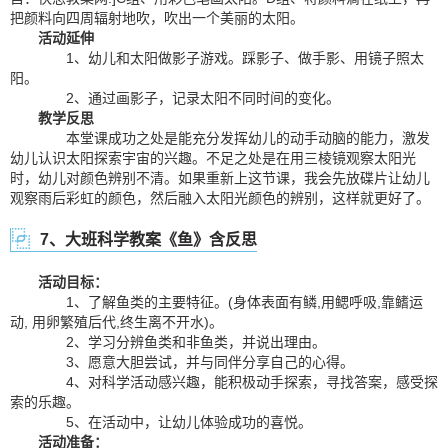
把颜料向四周辐射地吹，吹出一个美丽的太阳。
活动延伸
1、幼儿和太阳做影子游戏。踩影子、做手影、用镜子照太
阳。
2、通过画影子，记录太阳不同时间的变化。
教学反思
本堂课成功之处是能充分发挥幼儿的动手动脑的能力，激发
幼儿认识太阳探索宇宙的兴趣。不足之处是在用三棱镜观察太阳光
时，幼儿对颜色辨别不清。如果重新上这节课，我会先放碟片让幼儿
观察雨后彩虹的颜色，然后融入太阳光颜色的辨别，这样就更好了。
7、大班科学教案《鱼》含反思
活动目标：
1、了解鱼类的主要特征。(身体表面有鳞,用鳃呼吸,靠鳍运
动, 用卵繁殖后代,终生离不开水)。
2、学习分辨鱼类和非鱼类，并说出理由。
3、愿意大胆尝试，并与同伴分享自己的心得。
4、对科学活动感兴趣，能积极动手探索，寻找答案，感受探
索的乐趣。
5、在活动中，让幼儿体验成功的喜悦。
活动准备：