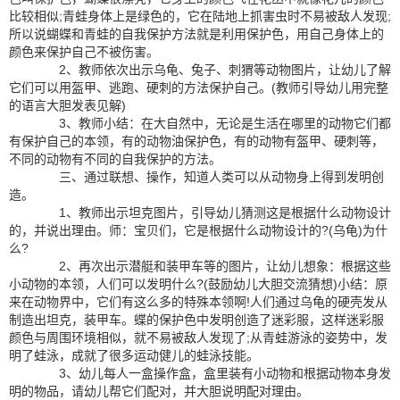
比较相似;青蛙身体上是绿色的，它在陆地上抓害虫时不易被敌人发现;
所以说蝴蝶和青蛙的自我保护方法就是利用保护色，用自己身体上的
颜色来保护自己不被伤害。
2、教师依次出示乌龟、兔子、刺猬等动物图片，让幼儿了解
它们可以用盔甲、逃跑、硬刺的方法保护自己。(教师引导幼儿用完整
的语言大胆发表见解)
3、教师小结：在大自然中，无论是生活在哪里的动物它们都
有保护自己的本领，有的动物油保护色，有的动物有盔甲、硬刺等，
不同的动物有不同的自我保护的方法。
三、通过联想、操作，知道人类可以从动物身上得到发明创
造。
1、教师出示坦克图片，引导幼儿猜测这是根据什么动物设计
的，并说出理由。师：宝贝们，它是根据什么动物设计的?(乌龟)为什
么?
2、再次出示潜艇和装甲车等的图片，让幼儿想象：根据这些
小动物的本领，人们可以发明什么?(鼓励幼儿大胆交流猜想)小结：原
来在动物界中，它们有这么多的特殊本领啊!人们通过乌龟的硬壳发从
制造出坦克，装甲车。蝶的保护色中发明创造了迷彩服，这样迷彩服
颜色与周围环境相似，就不易被敌人发现了;从青蛙游泳的姿势中，发
明了蛙泳，成就了很多运动健儿的蛙泳技能。
3、幼儿每人一盒操作盒，盒里装有小动物和根据动物本身发
明的物品，请幼儿帮它们配对，并大胆说明配对理由。