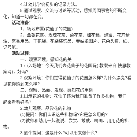
4.让幼儿学会初步的记录方法。
5.通过观察、交流与讨论等活动，感知周围事物的不断变
化，知道一切都在变。
活动准备：
1、场地布置(花仙子的花园)
2、金银花露、玫瑰花茶、菊花茶、桂花糕、蜂蜜、花卉精
油、熏香用品、干花袋、花朵装饰品、春姑娘图片、花朵头箍、纸、
记号笔。
活动过程：
一、观察环境，感知花的美
1.带入场地：今天我们去花仙子的花园玩(.教案来自:快思教.
案网)，好吗?
2.观察环境：你们觉得花仙子的花园怎么样?为什么漂亮?看
见花你感到怎么样?
二、观察、品尝、发现、感知花的用途
1.出示花的礼物：花仙子还为我们准备了许多礼物，我们一
起来看看好吗?
2.幼儿观察、品尝花的礼物
(1)提问：你们认识这些礼物吗?它是怎么用的?
(2)教师和幼儿一起说说、尝尝、戴戴、喝喝、用用花的礼
物。
3.逐个提问：这是什么?可以用来做什么?