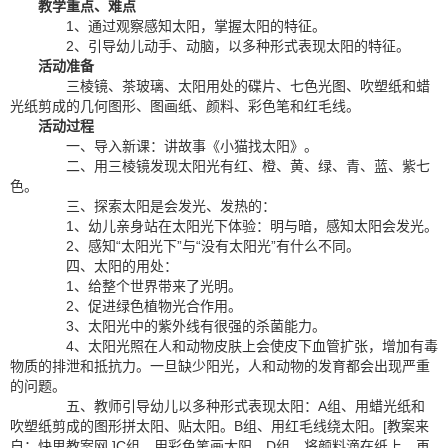
教学重点、难点
1、通过观察感知太阳，掌握太阳的特征。
2、引导幼儿动手、动脑，以多种形式表现太阳的特征。
活动准备
三棱镜、茶玻璃、太阳用处的碟片、七色光图、吹塑纸和蜡
光纸剪成的几何图形、图画纸、颜料、彩色笔和红毛线。
活动过程
一、导入新课：讲故事《小猫找太阳》。
二、用三棱镜发现太阳光有红、橙、黄、绿、青、蓝、紫七
色。
三、探索太阳是会发光、发热的：
1、幼儿亲身站在太阳光下体验：明与暗，感知太阳会发光。
2、感知“太阳光下”与“没有太阳光”有什么不同。
四、太阳的用处：
1、给整个世界带来了光明。
2、促进绿色植物光合作用。
3、太阳光中的紫外线有很强的杀菌能力。
4、太阳光照在人和动物皮肤上会使皮下血管扩张，增加有毒
物质的排泄和抵抗力。一旦缺少阳光，人和动物的发育都会出现严重
的问题。
五、教师引导幼儿以多种形式表现太阳：A组、用蜡光纸和
吹塑纸剪成的图形拼太阳、贴太阳。B组、用红毛线绕太阳。[教案来
自：快思教案网.]C组、用彩色笔画太阳。D组、将颜料滴在纸上，再