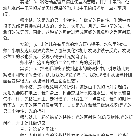
实验(一)、将活动室窗户遮住使室内变暗，打开手电筒，让
幼儿观察手电筒的光是怎样走路的?幼儿(手电筒的光是一直向前跑
的)。
师小结：这是光的第一个特性：叫做光的直射性。生活中有
很多光都是直接就射过去的，比如：太阳光、月光、手电筒的光、应
急灯的光等等，因此，这种光的照射过程成直线的现象称之为直射现
象。
实验(二)、让幼儿在有阳光的地方玩小镜子、水盆里的水。
师：小朋友边玩观察光发生了哪些变化?幼儿(发现小镜子反光，发现
水盆里的水也反光、发现小镜子让光拐弯了)。
师小结：这叫光的第二个特性：光的反射性。
实验(三)、把硬币和筷子放到盛水的玻璃杯中，引导幼儿观
察硬币和筷子的变化，幼儿(我发现筷子弯了、我发现硬币从玻璃杯侧
面看变得很大，从玻璃杯的上面看没变)。
师小结：这种现象叫光的折射，这是由于光的折射引起的，
太阳光会照在地上，我们身上，也会穿过清水照进水里，可是水和空
气不一样，光钻进水里，走得慢了，也发生了一点变化，我们的眼睛
看下去，水里的筷子好像变弯了，其实是光在和我们做游戏呀!是光的
第三个特性：光的折射
师与幼儿一起总结光的特性：光的直射性;光的反射性;光的折
射性。并让幼儿做记录。
三、讨论光的用途：
师：人们利用光的这些特性发明了许多有用的东西，给我们