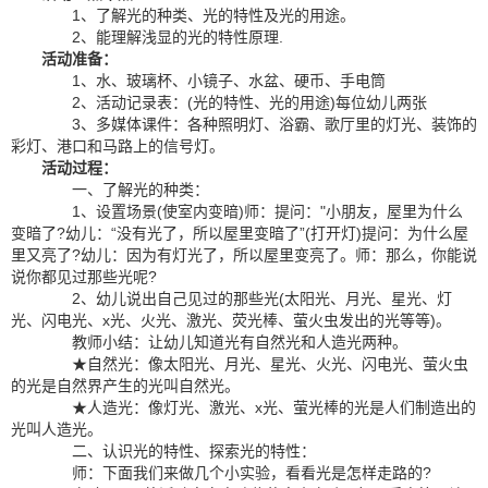
1、了解光的种类、光的特性及光的用途。
2、能理解浅显的光的特性原理.
活动准备：
1、水、玻璃杯、小镜子、水盆、硬币、手电筒
2、活动记录表：(光的特性、光的用途)每位幼儿两张
3、多媒体课件：各种照明灯、浴霸、歌厅里的灯光、装饰的
彩灯、港口和马路上的信号灯。
活动过程：
一、了解光的种类：
1、设置场景(使室内变暗)师：提问："小朋友，屋里为什么
变暗了?幼儿：“没有光了，所以屋里变暗了”(打开灯)提问：为什么屋
里又亮了?幼儿：因为有灯光了，所以屋里变亮了。师：那么，你能说
说你都见过那些光呢?
2、幼儿说出自己见过的那些光(太阳光、月光、星光、灯
光、闪电光、x光、火光、激光、荧光棒、萤火虫发出的光等等)。
教师小结：让幼儿知道光有自然光和人造光两种。
★自然光：像太阳光、月光、星光、火光、闪电光、萤火虫
的光是自然界产生的光叫自然光。
★人造光：像灯光、激光、x光、萤光棒的光是人们制造出的
光叫人造光。
二、认识光的特性、探索光的特性：
师：下面我们来做几个小实验，看看光是怎样走路的?