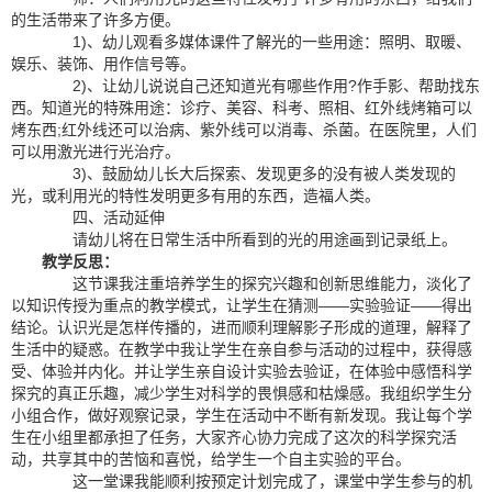
的生活带来了许多方便。
1)、幼儿观看多媒体课件了解光的一些用途：照明、取暖、
娱乐、装饰、用作信号等。
2)、让幼儿说说自己还知道光有哪些作用?作手影、帮助找东
西。知道光的特殊用途：诊疗、美容、科考、照相、红外线烤箱可以
烤东西;红外线还可以治病、紫外线可以消毒、杀菌。在医院里，人们
可以用激光进行光治疗。
3)、鼓励幼儿长大后探索、发现更多的没有被人类发现的
光，或利用光的特性发明更多有用的东西，造福人类。
四、活动延伸
请幼儿将在日常生活中所看到的光的用途画到记录纸上。
教学反思：
这节课我注重培养学生的探究兴趣和创新思维能力，淡化了
以知识传授为重点的教学模式，让学生在猜测——实验验证——得出
结论。认识光是怎样传播的，进而顺利理解影子形成的道理，解释了
生活中的疑惑。在教学中我让学生在亲自参与活动的过程中，获得感
受、体验并内化。并让学生亲自设计实验去验证，在体验中感悟科学
探究的真正乐趣，减少学生对科学的畏惧感和枯燥感。我组织学生分
小组合作，做好观察记录，学生在活动中不断有新发现。我让每个学
生在小组里都承担了任务，大家齐心协力完成了这次的科学探究活
动，共享其中的苦恼和喜悦，给学生一个自主实验的平台。
这一堂课我能顺利按预定计划完成了，课堂中学生参与的机