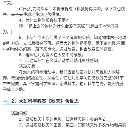
下来。
(2)幼儿尝试探索：如将纸折成飞机就扔得高些，落下来也快
些。夹子夹住羽毛使羽毛落得快。
4、为什么物体都会往下落?
师：“扔上去的物体为什么会落下来呢?”(是由于地球的引
力。)
5、小结：今天我们做了一个有趣的实验，知道物体由于地球
的引力扔上去以后都会下落。轻而大的物体扔不高，落下来也慢;重而
小的物体扔的高，落下来也快，通过改变，也会改变它的速度。
6、组织幼儿观看人在太空中的录象。
7、活动延伸：在区域活动中让幼儿继续感知。
活动反思
在幼儿的科学活动中，我们应该加强对幼儿思维能力的培
养，增强他们的独立性、探索性，使幼儿把学习任务放到完整的环节
中去完成，真正掌握科学知识，走进科学，也让科学之光，能照亮孩
子成长之路。
2、大班科学教案《秋天》含反思
活动目标
1、感知秋天丰富的色彩，知道秋天是丰收的季节。
2、通过观察秋天的田野、果园，知道秋天许多农作物和果实