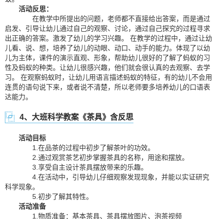
活动反思：
在教学中所提出的问题，老师都不直接给出答案，而是通过
启发、引导让幼儿通过自己的观察、讨论，通过自己探究的过程寻求
出正确的答案。激发了幼儿的学习兴趣。 在教学的过程中，通过让幼
儿看、说、想，培养了幼儿的动眼、动口、动手的能力。体现了以幼
儿为主体，课件的演示直观、形象，帮助幼儿很好的了解了蚂蚁的习
性及蚂蚁的种类。让幼儿很感兴趣，他们就会很认真的去观察、去学
习。 在观察蚂蚁时，让幼儿用语言描述蚂蚁的特征，有的幼儿不会用
连贯的语句说下来，或者说不清楚，所以老师要多培养幼儿的口语表
达能力。
4、大班科学教案《茶具》含反思
活动目标
1.在品茶的过程中初步了解茶叶的功效。
2.通过观赏茶艺初步掌握茶具的名称，用途和摆放。
3.享受自主设计茶具摆放带来的乐趣。
4.在活动中，引导幼儿仔细观察发现现象，并能以实证研究
科学现象。
5.初步了解其特性。
活动准备
1.物质准备：基本茶具、茶具摆放图片、泡茶视频