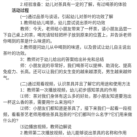
2.经验准备：幼儿对茶具有一定的了解，有过喝茶的体验
活动过程
(一)通过品茶与谈话，引起幼儿对茶叶的功效了解
1.教师给幼儿喝茶，幼儿尝试说出茶叶的功效
教师：今天，老师给小朋友带来了一杯茶，请小朋友品尝一
下自己桌上的茶，喝完请轻轻把杯子放到原来的位置上，并告诉老师
你喝到的茶是什么味道的。
2.教师提问幼儿从中喝到的味道，以及尝试让幼儿自主说出
茶叶的功效。
3：教师对于幼儿给出的答案给出补充和总结
师：小朋友说的非常好，我们喝茶可以提神、助消化、提高
免疫力、长高。还可以让我们的女生变的越来越漂亮，男生越来越帅
气。
(二)通过观看视频，认识茶具并且了解它的用途和使用方法
1：教师第一次播放视频，幼儿初步感知茶具的作用
⑴师：茶对我们身体有这么多的好处，那小朋友知道要泡出
一杯这么香的茶，需要用什么来泡吗?
⑵师：小朋友们都知道是茶具了，接下来我们一起看一段视
频，看看茶艺老师用哪些茶具泡茶的?它们都叫什么名字?它们用来做
什么的?
⑶边播放视频，教师边解说
2.教师第二次播放视频，幼儿能够说出茶具的名称和作用