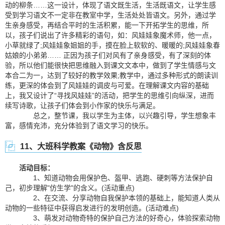
动的柳条……这一设计，体现了语文既生活，生活既语文，让学生感
受到学习语文不一定非在教室中学，生活处处皆语文。另外，通过学
生亲身感受，再结合平时的生活积累，能一下开拓学生的思维，所
以，孩子们说出了许多精彩的语句，如：风娃娃象魔术师，他一点，
小草就绿了;风娃娃象姐姐的手，摸在脸上软软的、暖暖的;风娃娃象春
姑娘的小弟弟…… 正因为孩子们对风有了亲身感受，有了深刻的体
验，所以他们能很快把思维融入到课文文本中，做到了学生情感与文
本合二为一，达到了较好的教学效果;教学中，通过多种形式的朗读训
练，更深的体会到了风娃娃的调皮与可爱。在理解课文内容的基础
上，我又设计了“寻找风娃娃”的活动，把学生的思维引向纵深，进而
续写诗歌，让孩子们体会到小作家的快乐与满足。
总之，整节课，我以学生为主体，以兴趣引导，学生想象丰
富，感情充沛，充分体验到了语文学习的快乐。
11、大班科学教案《动物》含反思
活动目标：
1、知道动物会用保护色、盔甲、逃跑、硬刺等方法保护自
己，初步理解"仿生学"的含义。(活动重点)
2、在交流、分享动物自我保护本领的基础上，能知道人类从
动物的一些特征中获得启发进行的发明创造。(活动难点)
3、萌发对动物奇特的保护自己方法的好奇心，体验探索动物