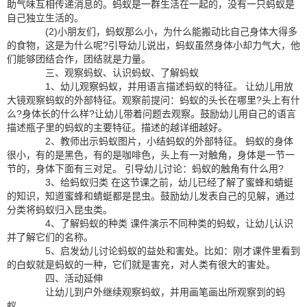
助气味互相传递消息的。蚂蚁是一群生活在一起的，没有一只蚂蚁是
自己独立生活的。
(2)小朋友们，蚂蚁那么小，为什么能搬动比自己身体大得多
的食物，这是为什么呢?引导幼儿说出，蚂蚁虽然身体小却力气大，他
们能够团结合作，团结就是力量。
三、观察蚂蚁、认识蚂蚁、了解蚂蚁
1、幼儿观察蚂蚁，并用语言描述蚂蚁的特征。 让幼儿用放
大镜观察蚂蚁的外部特征。观察前提问：蚂蚁的头长在哪里?头上有什
么?身体长的什么样?让幼儿带着问题去观察。鼓励幼儿用自己的语言
描述瓶子里的蚂蚁的主要特征。描述的越详细越好。
2、教师出示蚂蚁图片，小结蚂蚁的外部特征。 蚂蚁的身体
很小，有的是黑色，有的是咖啡色，头上有一对触角，身体是一节一
节的，身体下面有三对足。 引导幼儿讨论：蚂蚁的触角有什么用?
3、给蚂蚁归类 在这节课之前，幼儿已经了解了蜜蜂和蜻蜓
的知识，知道蜜蜂和蜻蜓都是昆虫。鼓励幼儿发表自己的见解，通过
分类将蚂蚁归入昆虫类。
4、了解蚂蚁的种类 课件演示不同种类的蚂蚁，让幼儿认识
并了解它们的名称。
5、启发幼儿讨论蚂蚁的益处和害处。比如：刚才课件里看到
的白蚁就是蚂蚁的一种，它们就是害充，对人类有很大的害处。
四、活动延伸
让幼儿到户外继续观察蚂蚁，并用画笔画出所观察到的蚂
蚁。