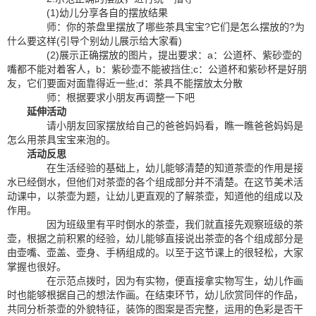
(1)幼儿分享各自的摆放结果
师：你的茶盘里摆放了哪些茶具宝宝?它们是怎么摆放的?为
什么要这样(引导个别幼儿展示给大家看)
(2)展示正确摆放的图片，提出要求：a：公道杯、紫砂壶的
嘴都不能对着客人，b：紫砂壶不能被挡住;c：公道杯和紫砂杯是好朋
友，它们要面对面靠得近一些;d：茶具不能摆放太分散
师：根据要求小朋友再调整一下吧
延伸活动
请小朋友回家摆放给自己的爸爸妈妈看，瞧一瞧爸爸妈妈是
怎么用茶具宝宝来泡的。
活动反思
在生活经验的基础上，幼儿能够清楚的知道茶壶的作用是接
水已经倒水，但他们对茶壶的各个组成部分并不清楚。在这节美术活
动课中，以茶壶为题，让幼儿更直观的了解茶壶，知道他的组成以及
作用。
因为班级里有平时倒水的茶壶，我们就直接先观察班级的茶
壶，根据之前积累的经验，幼儿能够直接说出茶壶的各个组成部分是
由壶嘴、壶盖、壶身、手柄组成的。以至于这节课上的很轻松，大家
掌握也很好。
在示范点拨时，因为有实物，便直接拿实物写生，幼儿作画
时也能够根据自己的想法作画。在结束环节，幼儿欣赏同伴的作品，
共同分析茶壶的外貌特征，装饰的图案是否完整，运用的色彩是否干