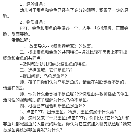
1、经验准备：
幼儿对于鲫鱼和金鱼已经有了充分的观察，积累了一定的经
验。
2、物质准备：
PPT、金鱼和鲫鱼的手偶各一个、人手一张指示牌，正面笑
脸，反面哭脸。
活动过程：
一、 故事导入--《鲫鱼搬新家》的故事。
二、找出鲫鱼和金鱼的共同特征--通过比较在黑板上罗列出
鲫鱼和金鱼的共同点。
--及时帮助幼儿归纳总结出鱼的特征。
三、选择区域：它们是鱼吗?
--提出问题：乌龟是鱼吗?
师：孩子们你们认为乌龟是鱼的，请坐在A区;觉得不是的，
请坐在B区。
师：你为什么会觉得不是鱼呢?(说说理由)--教师播放乌龟生
活习性的视频帮助孩子理解为什么乌龟不是鱼。
四、根据已有经验判断墨鱼是鱼吗?
1、点击PPT，出示墨鱼，猜想：墨鱼该属于什么类?
师：这时又来了一只墨鱼(点击PPT)，你们认识它吗?鱼儿和
非鱼儿都想墨鱼加入自己的队伍，你认为它应该加入哪支队伍呢?她究
竟是鱼类还是非鱼类呢?为什么?