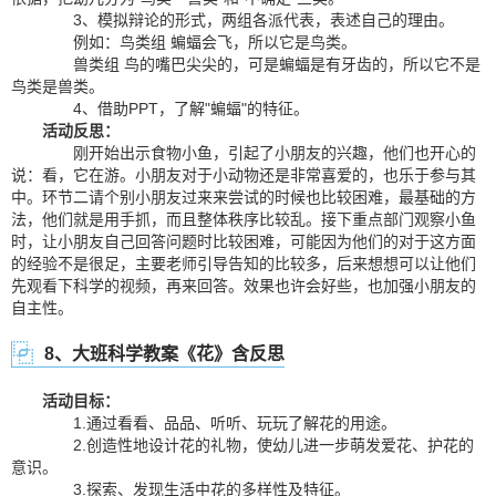
3、模拟辩论的形式，两组各派代表，表述自己的理由。
例如：鸟类组 蝙蝠会飞，所以它是鸟类。
兽类组 鸟的嘴巴尖尖的，可是蝙蝠是有牙齿的，所以它不是
鸟类是兽类。
4、借助PPT，了解"蝙蝠"的特征。
活动反思：
刚开始出示食物小鱼，引起了小朋友的兴趣，他们也开心的
说：看，它在游。小朋友对于小动物还是非常喜爱的，也乐于参与其
中。环节二请个别小朋友过来来尝试的时候也比较困难，最基础的方
法，他们就是用手抓，而且整体秩序比较乱。接下重点部门观察小鱼
时，让小朋友自己回答问题时比较困难，可能因为他们的对于这方面
的经验不是很足，主要老师引导告知的比较多，后来想想可以让他们
先观看下科学的视频，再来回答。效果也许会好些，也加强小朋友的
自主性。
8、大班科学教案《花》含反思
活动目标：
1.通过看看、品品、听听、玩玩了解花的用途。
2.创造性地设计花的礼物，使幼儿进一步萌发爱花、护花的
意识。
3.探索、发现生活中花的多样性及特征。