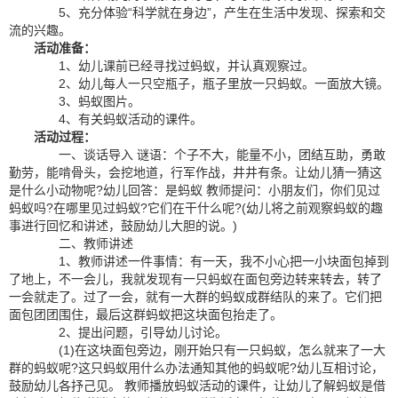
5、充分体验“科学就在身边”，产生在生活中发现、探索和交
流的兴趣。
活动准备：
1、幼儿课前已经寻找过蚂蚁，并认真观察过。
2、幼儿每人一只空瓶子，瓶子里放一只蚂蚁。一面放大镜。
3、蚂蚁图片。
4、有关蚂蚁活动的课件。
活动过程：
一、谈话导入 谜语：个子不大，能量不小，团结互助，勇敢
勤劳，能啃骨头，会挖地道，行军作战，井井有条。让幼儿猜一猜这
是什么小动物呢?幼儿回答：是蚂蚁 教师提问：小朋友们，你们见过
蚂蚁吗?在哪里见过蚂蚁?它们在干什么呢?(幼儿将之前观察蚂蚁的趣
事进行回忆和讲述，鼓励幼儿大胆的说。)
二、教师讲述
1、教师讲述一件事情：有一天，我不小心把一小块面包掉到
了地上，不一会儿，我就发现有一只蚂蚁在面包旁边转来转去，转了
一会就走了。过了一会，就有一大群的蚂蚁成群结队的来了。它们把
面包团团围住，最后这群蚂蚁把这块面包抬走了。
2、提出问题，引导幼儿讨论。
(1)在这块面包旁边，刚开始只有一只蚂蚁，怎么就来了一大
群的蚂蚁呢?这只蚂蚁用什么办法通知其他的蚂蚁呢?幼儿互相讨论，
鼓励幼儿各抒己见。 教师播放蚂蚁活动的课件，让幼儿了解蚂蚁是借