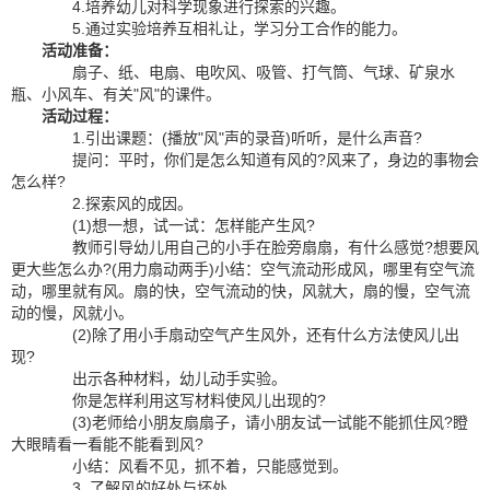
4.培养幼儿对科学现象进行探索的兴趣。
5.通过实验培养互相礼让，学习分工合作的能力。
活动准备：
扇子、纸、电扇、电吹风、吸管、打气筒、气球、矿泉水
瓶、小风车、有关"风"的课件。
活动过程：
1.引出课题：(播放"风"声的录音)听听，是什么声音?
提问：平时，你们是怎么知道有风的?风来了，身边的事物会
怎么样?
2.探索风的成因。
(1)想一想，试一试：怎样能产生风?
教师引导幼儿用自己的小手在脸旁扇扇，有什么感觉?想要风
更大些怎么办?(用力扇动两手)小结：空气流动形成风，哪里有空气流
动，哪里就有风。扇的快，空气流动的快，风就大，扇的慢，空气流
动的慢，风就小。
(2)除了用小手扇动空气产生风外，还有什么方法使风儿出
现?
出示各种材料，幼儿动手实验。
你是怎样利用这写材料使风儿出现的?
(3)老师给小朋友扇扇子，请小朋友试一试能不能抓住风?瞪
大眼睛看一看能不能看到风?
小结：风看不见，抓不着，只能感觉到。
3. 了解风的好处与坏处。