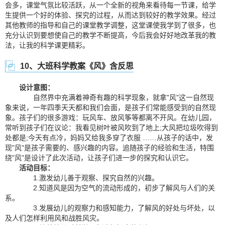
会多，课堂气氛比较活跃，从一个全新的视角来看待每一节课，给学
生提供一个好的体验、探究的过程，从而达到较好的教学效果。经过
其他教师的指导和自己的课堂教学调整，这堂课使我学到了很多，也
充分认识到要想使自己的教学不断提高，今后我会好好地改革我的教
法，让我的科学课更精彩。
10、大班科学教案《风》含反思
设计意图：
自然界中充满着神奇有趣的科学现象，就拿"风"这一自然现
象来说，一年四季天天都和我们会面，是孩子们常能感受到的自然现
象。孩子们的很多游戏：玩风车、放风筝等都离不开风。在幼儿园，
常听到孩子们在议论：我看见树叶被风吹到了地上;大风把垃圾吹得到
处都是;今天有点冷，妈妈又给我多穿了衣服 ……从孩子的话中，发
现"风"是孩子需要的、感兴趣的内容。追随孩子的经验和生活，特围
绕"风"是设计了此次活动，让孩子们进一步的探究和认识它。
活动目标：
1.激发幼儿善于观察、探究自然的兴趣。
2.知道风是因为空气的流动形成的，初步了解风与人们的关
系。
3.发展幼儿的观察力和感知能力，了解风的好处与坏处，以
及人们怎样利用风和战胜风灾。