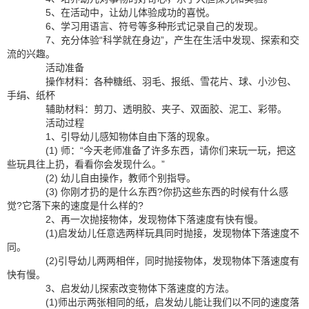
5、在活动中，让幼儿体验成功的喜悦。
6、学习用语言、符号等多种形式记录自己的发现。
7、充分体验“科学就在身边”，产生在生活中发现、探索和交
流的兴趣。
活动准备
操作材料：各种糖纸、羽毛、报纸、雪花片、球、小沙包、
手绢、纸杯
辅助材料：剪刀、透明胶、夹子、双面胶、泥工、彩带。
活动过程
1、引导幼儿感知物体自由下落的现象。
(1) 师：“今天老师准备了许多东西，请你们来玩一玩，把这
些玩具往上扔，看看你会发现什么。”
(2) 幼儿自由操作，教师个别指导。
(3) 你刚才扔的是什么东西?你扔这些东西的时候有什么感
觉?它落下来的速度是什么样的?
2、再一次抛接物体，发现物体下落速度有快有慢。
(1)启发幼儿任意选两样玩具同时抛接，发现物体下落速度不
同。
(2)引导幼儿两两相伴，同时抛接物体，发现物体下落速度有
快有慢。
3、启发幼儿探索改变物体下落速度的方法。
(1)师出示两张相同的纸，启发幼儿能让我们以不同的速度落