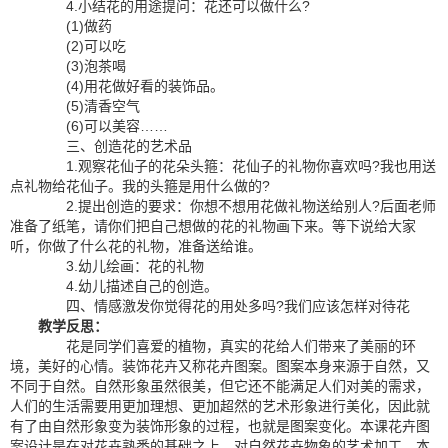
4.小结花的用途提问：花还可以做什么?
(1)做药
(2)可以吃
(3)泡茶喝
(4)用花做好看的装饰品。
(5)清香空气
(6)可以美容……
三、创造花的艺术品
1.观察花仙子的花朵头箍：花仙子的礼物你喜欢吗?我也用送
点礼物给花仙子。我的头箍是用什么做的?
2.提出创造的要求：你想不想用花做礼物送给别人?后面老师
准备了纸笔，请你们把自己想做的花的礼物画下来。等下说给大家
听，你做了什么花的礼物，准备送给谁。
3.幼儿绘画：花的礼物
4.幼儿描述自己的创造。
四、情感激发你觉得花的用处多吗?我们应该怎样对待花
教学反思：
花是同学们喜爱的植物，真实的花给人们带来了美丽的环
境，美好的心情。装饰花卉又称花卉图案。图案本身来源于自然，又
不同于自然。自然形象虽然很美，但它还不能满足人们对美的需求，
人们的生活需要用更加理想、更加超然的艺术形象进行美化，因此就
有了由自然形象变为装饰形象的过程，也就是图案变化。本课花卉图
案设计是在对花卉熟悉的基础之上，对自然花卉物象的艺术加工。本