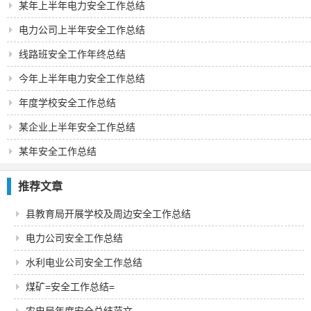
某年上半年电力安全工作总结
电力公司上半年安全工作总结
线路班安全工作年终总结
今年上半年电力安全工作总结
年度学校安全工作总结
某企业上半年安全工作总结
某年安全工作总结
推荐文章
县教育局开展学校及周边安全工作总结
电力公司安全工作总结
水利电业公司安全工作总结
煤矿=安全工作总结=