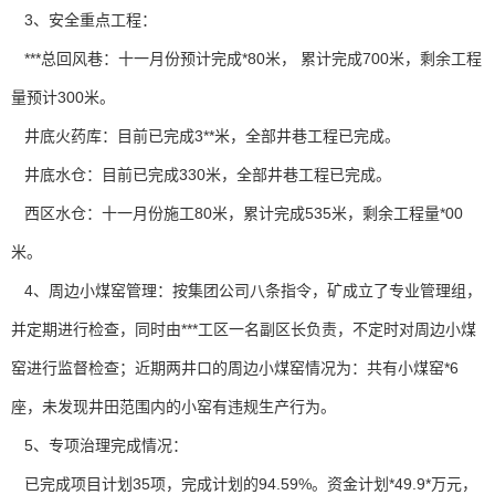
3、安全重点工程：
***总回风巷：十一月份预计完成*80米， 累计完成700米，剩余工程
量预计300米。
井底火药库：目前已完成3**米，全部井巷工程已完成。
井底水仓：目前已完成330米，全部井巷工程已完成。
西区水仓：十一月份施工80米，累计完成535米，剩余工程量*00
米。
4、周边小煤窑管理：按集团公司八条指令，矿成立了专业管理组，
并定期进行检查，同时由***工区一名副区长负责，不定时对周边小煤
窑进行监督检查；近期两井口的周边小煤窑情况为：共有小煤窑*6
座，未发现井田范围内的小窑有违规生产行为。
5、专项治理完成情况：
已完成项目计划35项，完成计划的94.59%。资金计划*49.9*万元，