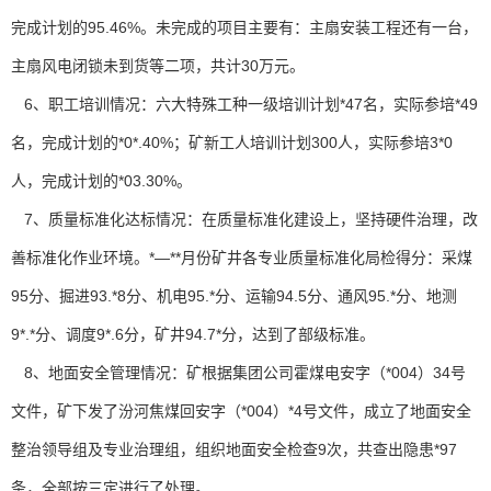
完成计划的95.46%。未完成的项目主要有：主扇安装工程还有一台，
主扇风电闭锁未到货等二项，共计30万元。
6、职工培训情况：六大特殊工种一级培训计划*47名，实际参培*49
名，完成计划的*0*.40%；矿新工人培训计划300人，实际参培3*0
人，完成计划的*03.30%。
7、质量标准化达标情况：在质量标准化建设上，坚持硬件治理，改
善标准化作业环境。*—**月份矿井各专业质量标准化局检得分：采煤
95分、掘进93.*8分、机电95.*分、运输94.5分、通风95.*分、地测
9*.*分、调度9*.6分，矿井94.7*分，达到了部级标准。
8、地面安全管理情况：矿根据集团公司霍煤电安字（*004）34号
文件，矿下发了汾河焦煤回安字（*004）*4号文件，成立了地面安全
整治领导组及专业治理组，组织地面安全检查9次，共查出隐患*97
条，全部按三定进行了处理。