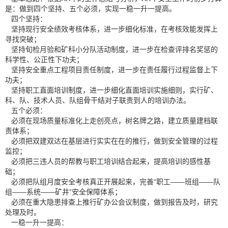
是：做到四个坚持、五个必须，实现一稳一升一提高。
四个坚持：
坚持现行安全绩效考核体系，进一步细化标准，在考核效能发挥上
寻找突破；
坚持旬检月验和矿科小分队活动制度，进一步在检查评排名奖惩的
科学性、公正性下功夫；
坚持安全重点工程项目责任制度，进一步在责任履行过程监督上下
功夫；
坚持职工直面培训制度，进一步细化直面培训实施细则，实行矿、
科、队、技术人员、队组骨干结对子联责到人的培训办法。
五个必须：
必须在现场质量标准化上走创亮点，树名牌之路，建立质量建档联
责体系；
必须把双建双达在基层进行实实在在的推行，做到安全管理的过程
监控；
必须把三违人员的帮教与职工培训结合起来，提高培训的感性基
础；
必须把队组月度安全考核真正开展起来，完善“职工——班组——队
组——系统——矿井”安全保障体系；
必须在重大隐患排查上推行矿办公会议制度，做到报告及时，研究
处理及时。
一稳一升一提高：