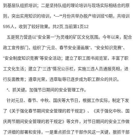
到基层队组抓培训；二是坚持队组的理论培训与现场实际相结合的原
则，突出实用知识的培训，*—**月份共举办脱产培训班*0期，共培训
595人，收到了较好效果。共2页,当前第1页12
五是努力营造以“安全第一”为灵魂的矿区文化氛围。今年以来，配合
政工宣传部门，组织了“元旦、春节安全漫画展”、“安全知识竞赛”、
“安全制度知识竞赛”等安全活动；建立了职工图书阅览室，丰富了职
工文化生活；建立了“三违”情况公示栏，实施三违人员通报亮相，进
行反面教育；遵章光荣，违章耻辱已逐步成为职工群众的共识。
*、抓关键。加强节日期间的安全管理工作。
针对元旦、春节、中秋、国庆等大节日，根据工作实际，制定下发
了《关于强化春节期间安全管理的若干规定》、《关于强化中秋、国
庆两节期间安全管理的若干规定》等文件，对节日期间的安全工作做
了详细的部署和安排，一是重点抓住了干部作风这一关键，狠抓干部