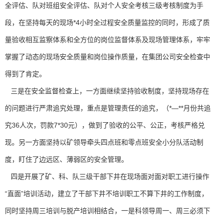
全评估、队对班组安全评估、队对个人安全考核三级考核制度为手
段，在坚持每天的现场*4小时全过程安全质量监控的同时，形成了质
量验收相互监察体系和全方位的岗位监督体系及现场管理体系，牢牢
掌握了动态的现场安全质量和岗位操作质量，在集团公司安全检查中
得到了肯定。
三是在安全监督检查上，一方面继续坚持验收制度，坚持现场存在
的问题进行严肃追究处理，重点是管理责任的追究，（*—**月份共追
究36人次，罚款7*30元），做到了验收的公平、公正，考核严格兑
现。另一方面坚持以矿领导牵头四点班和零点班安全小分队活动制
度，盯住了边远区、薄弱区的安全管理。
四是开展了矿、科、队三级干部下井在现场面对面对职工进行操作
“直面”培训活动，建立了干部下井不培训职工不算下井的工作制度，
同时坚持周三培训与脱产培训相结合，一是科领导周一、周三必须下