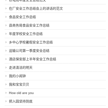
农电局年度安全总结范文
在厂安全工作总结会上的讲话的范文
食品安全工作总结
县商务局食品安全工作总结
年度学校安全工作总结
乡中心学校暑假安全工作总结
运输公司第一季度安全总结
酒店保安部上半年安全工作总结
走进清洁的明天
我的小闹钟
我和宝宝贝贝
How old are you
把入园坚持到底