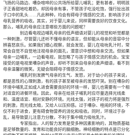
飞扬的马路边、嘈杂喧哗的公共场所给婴儿哺乳；更有甚者，明明孩
子正香甜地吃着奶，却因母亲有事，不管孩子吃没吃饱，强行扯出孩
子口中的乳头……凡此种种，均会有碍母子情感的交流，影响孩子对
母乳营养的吸收。其实，对于婴儿来说，同样需要良好的饮食文化。
那么，哺乳的母亲应注意哪些方面的问题呢？
别边看电视边哺乳母亲的低声细语对婴儿的视觉和听觉都是
一种刺激，尽管婴儿还听不懂母亲的语言，但却能从母亲的音容中分
辨喜怒哀乐。如果我们细心观察，就会发现，婴儿在吸吮乳汁时，常
常会自觉不自觉地注视母亲的面孔，潜意识中想和母亲交流。但如果
母亲一边哺乳，一边看电视，就忽略了与孩子情感交流的机会。宝宝
接受的是电视里嘈杂的声音，却听不到来自母亲的柔声细语，看不到
母亲温馨的微笑。无疑会阻碍母子情感交流。
哺乳时别发脾气母亲的生气、发怒，对于幼小的孩子来说，
都是恶性的心理刺激，有的孩子甚至被母亲的发怒吓哭。别在嘈杂的
环境中哺乳正如成人进食需要良好的环境一样，婴儿也需要有一个相
对适宜的进餐环境。因此，母亲在给孩子哺乳时应尽量选择光线柔
和、温度适宜、相对安静的环境。光线太强，对孩子的视力将是强烈
的刺激，而光线太暗，又给人以压抑感。过于嘈杂、喧闹的环境，不
仅不利于进食，更有碍食物营养的消化和吸收。同时，环境过于杂
乱，易导致婴儿注意力分散，不利于集中精力吸吮乳汁。
专家指出，人的智力发育是受多种因素影响的，其物质基础
是足够数量的、发育和功能良好的脑细胞。神经细胞的特点是已分化