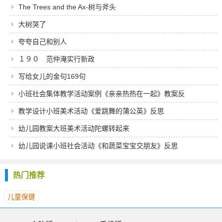
The Trees and the Ax-树与斧头
大树哭了
夸夸自己和别人
１９０ 范仲淹实行新政
写给女儿的金句169句
小班社会集体教学活动案例《亲亲热热在一起》教案反
思
教学设计小班美术活动《爱跳舞的蒲公英》反思
幼儿园教案大班美术活动陀螺转起来
幼儿园说课小班社会活动《和蔬菜宝宝交朋友》反思
热门推荐
儿童保健