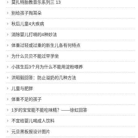
莫扎特胎教音乐系列三 13
别给孩子掏耳朵
秋后儿童4大疾病
消除婴儿打嗝的4种妙法
体重过轻或过重的新生儿各有何特点
为什么贝贝不能过早学坐
小孩生后3个月为什么不能用淀粉喂养
洪昭毅回答：防止溢奶的几种方法
儿童与肥胖
体重不足的孩子
1岁的宝宝能不能吃味精？――徐虹回答
不宜给婴儿喝成人饮料
元旦黑板报设计图片