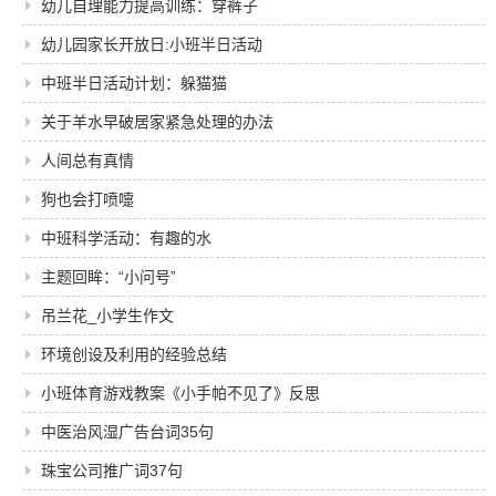
幼儿自理能力提高训练：穿裤子
幼儿园家长开放日:小班半日活动
中班半日活动计划：躲猫猫
关于羊水早破居家紧急处理的办法
人间总有真情
狗也会打喷嚏
中班科学活动：有趣的水
主题回眸：“小问号”
吊兰花_小学生作文
环境创设及利用的经验总结
小班体育游戏教案《小手帕不见了》反思
中医治风湿广告台词35句
珠宝公司推广词37句