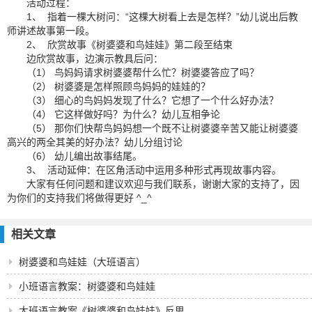
活动过程：
1、 指着一棵大树问：“这棵大树看上去是怎样？”幼儿说出后教
师讲述故事第一段。
2、 欣赏故事《树婆婆和鸟娃娃》第二段至结束
边欣赏故事，边演示教具后问：
（1） 鸟妈妈请求树婆婆帮什么忙？树婆婆答应了吗？
（2） 树婆婆是怎样照顾鸟妈妈的娃娃的？
（3） 细心的鸟妈妈发现了什么？它想了一个什么好办法？
（4） 它这样做好吗？为什么？幼儿互相争论
（5） 那你们快帮鸟妈妈想一个既不让树婆婆辛苦又能让树婆婆
高兴的两全其美的好办法？幼儿分组讨论
（6） 幼儿编出故事结尾。
3、 活动延伸：在区角活动中运用多种形式再现故事内容。
大家有任何问题和建议欢迎与我们联系，谢谢大家的支持了，因
为你们的支持我们将做得更好 ^_^
相关文章
树婆婆和鸟娃娃（大班语言）
小班语言教案：树婆婆和鸟娃娃
大班语言教案《树婆婆和鸟娃娃》反思