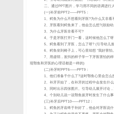
二、通过PPT图片，学习用不同的语调进行
(一)补牙前PPT2——PPT5：
1、鳄鱼为什么不想看到牙医?为什么又非看
2、牙医看到鳄鱼来了，他会怎么想?(鼓励幼
3、为什么牙医非看不可?
4、于是牙医打开门一看，这时候他怎么了呀?
5、鳄鱼看到了牙医，怎么了呀? (引导幼儿发
6、鳄鱼坐到椅子上，可心里却想 “我好害怕。
7、用虚弱，发抖的样子学一下牙医害怕的样子
现鄂鱼和牙医的心理话都是一样的)
(二)补牙时PPT6——PPT9：
1、他们准备干什么了?这时鄂鱼心里会怎么想
2、补牙开始了，在补牙的过程中会发生什么
3、同时出示四张图片。引导幼儿展开讨论，互
4、个别幼儿说一说鄂鱼拔牙时发生了什么事
(三)补牙后PPT10——PPT12：
1、鳄鱼的牙齿终于补好了，他会对牙医说什么