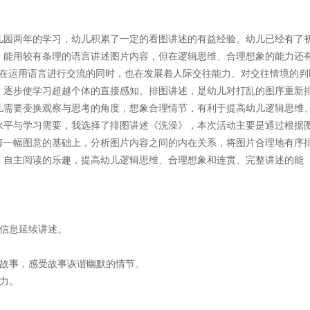
园两年的学习，幼儿积累了一定的看图讲述的有益经验。幼儿已经有了
、能用较有条理的语言讲述图片内容，但在逻辑思维、合理想象的能力还
儿在运用语言进行交流的同时，也在发展着人际交往能力、对交往情境的判
，逐步使学习超越个体的直接感知。排图讲述，是幼儿对打乱的图序重新
儿需要变换观察与思考的角度，想象合理情节，有利于提高幼儿逻辑思维
水平与学习需要，我选择了排图讲述《洗澡》，本次活动主要是通过根据
每一幅图意的基础上，分析图片内容之间的内在关系，将图片合理地有序
、自主阅读的乐趣，提高幼儿逻辑思维、合理想象和连贯、完整讲述的能
信息延续讲述。
故事，感受故事诙谐幽默的情节。
力。