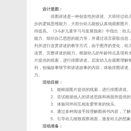
设计意图：
排图讲述是一种创造性的讲述。大班经过幼儿
步的逻辑思维能力，大部分幼儿能较认真地观察图片
待提高。《3-6岁儿童学习与发展指南》中指出：幼
能力、组织自己思想的能力等，并通过语言获取信息
列并进行连贯讲述的教学方式，由于图序的变化，幼
连贯、完整讲述的能力。根据幼儿的年龄特点及现有
片提供的线索，进行排图讲述。启发幼儿在观察理解
列，创编故事情节和讲述故事的内容，体验排图讲述
力。
活动目标：
1、能根据图片提供的线索，进行排图讲述。
2、尝试根据他人的讲述思路和画面所提供的
3、体验同伴间互相友爱带来的快乐。
4、通过多种阅读手段理解图画书内容，了解
5、引导幼儿细致观察画面，激发幼儿的想象
活动准备：