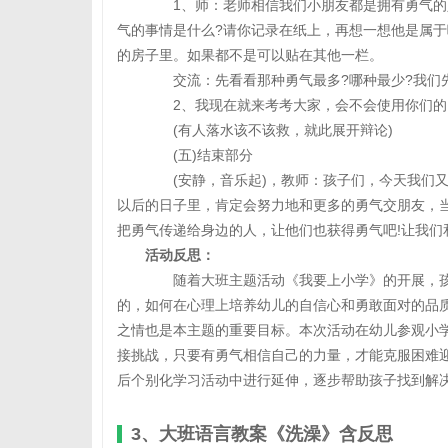
1、师：老师相信我们小朋友都是拥有勇气的人
气的事情是什么?请你记录在纸上，再想一想他是属
的房子里。如果都不是可以贴在其他一栏。
交流：先看看那种勇气最多?哪种最少?我们
2、我现在就来考考大家，会不会使用你们的
(有人落水该不该救，就此展开辩论)
(五)结束部分
(安静，音乐起)，教师：孩子们，今天我们又
以后的日子里，肯定会努力地和更多的勇气交朋友，
把勇气传递给身边的人，让他们也获得勇气吧!让我们
活动反思：
随着大班主题活动《我要上小学》的开展，孩
的，如何在心理上培养幼儿的自信心和勇敢面对的品
之情也是本主题的重要目标。本次活动在幼儿参观小
接挑战，只要有勇气相信自己的力量，才能克服困难迎
后个别化学习活动中进行延伸，逐步帮助孩子找到解决
3、大班语言教案《洗澡》含反思