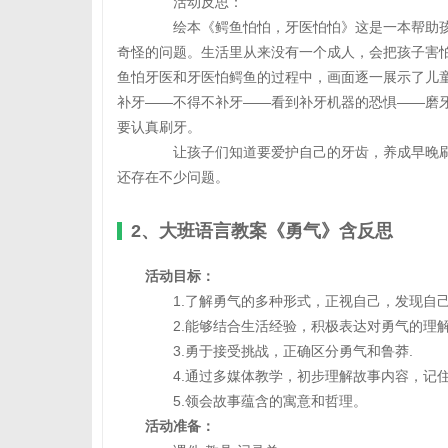
活动反思：
绘本《鳄鱼怕怕，牙医怕怕》这是一本帮助孩子
奇怪的问题。生活里从来没有一个成人，会把孩子害
鱼怕牙医和牙医怕鳄鱼的过程中，画面逐一展示了儿
补牙——不得不补牙——看到补牙机器的恐惧——磨
要认真刷牙。
让孩子们知道要爱护自己的牙齿，养成早晚刷
还存在不少问题。
2、大班语言教案《勇气》含反思
活动目标：
1.了解勇气的多种形式，正视自己，发现自
2.能够结合生活经验，积极表达对勇气的理
3.勇于接受挑战，正确区分勇气和鲁莽.
4.通过多媒体教学，初步理解故事内容，记住
5.领会故事蕴含的寓意和哲理。
活动准备：