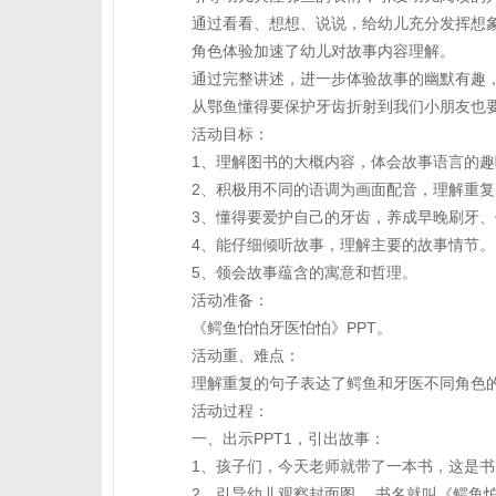
通过看看、想想、说说，给幼儿充分发挥想象
角色体验加速了幼儿对故事内容理解。
通过完整讲述，进一步体验故事的幽默有趣，
从鄂鱼懂得要保护牙齿折射到我们小朋友也要
活动目标：
1、理解图书的大概内容，体会故事语言的趣
2、积极用不同的语调为画面配音，理解重复
3、懂得要爱护自己的牙齿，养成早晚刷牙、
4、能仔细倾听故事，理解主要的故事情节。
5、领会故事蕴含的寓意和哲理。
活动准备：
《鳄鱼怕怕牙医怕怕》PPT。
活动重、难点：
理解重复的句子表达了鳄鱼和牙医不同角色
活动过程：
一、出示PPT1，引出故事：
1、孩子们，今天老师就带了一本书，这是书
2、引导幼儿观察封面图。 书名就叫《鳄鱼怕