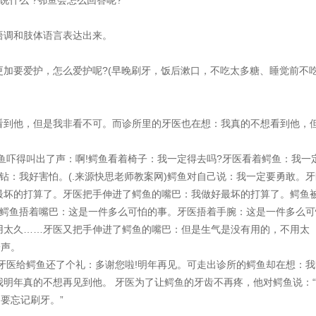
什么 ?鄂鱼会怎么回答呢?
调和肢体语言表达出来。
要爱护，怎么爱护呢?(早晚刷牙，饭后漱口，不吃太多糖、睡觉前不
到他，但是我非看不可。而诊所里的牙医也在想：我真的不想看到他，
吓得叫出了声：啊!鳄鱼看着椅子：我一定得去吗?牙医看着鳄鱼：我一
钻：我好害怕。(.来源快思老师教案网)鳄鱼对自己说：我一定要勇敢。牙
最坏的打算了。牙医把手伸进了鳄鱼的嘴巴：我做好最坏的打算了。鳄鱼
!鳄鱼捂着嘴巴：这是一件多么可怕的事。牙医捂着手腕：这是一件多么可
用太久……牙医又把手伸进了鳄鱼的嘴巴：但是生气是没有用的，不用太
一声。
医给鳄鱼还了个礼：多谢您啦!明年再见。可走出诊所的鳄鱼却在想：我
明年真的不想再见到他。 牙医为了让鳄鱼的牙齿不再疼，他对鳄鱼说：
要忘记刷牙。”