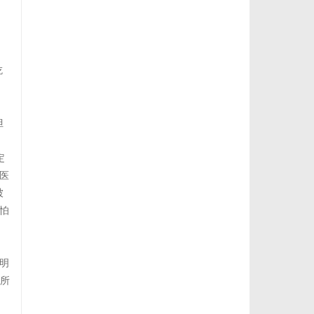
吃
但
定
医
被
怕
明
“所