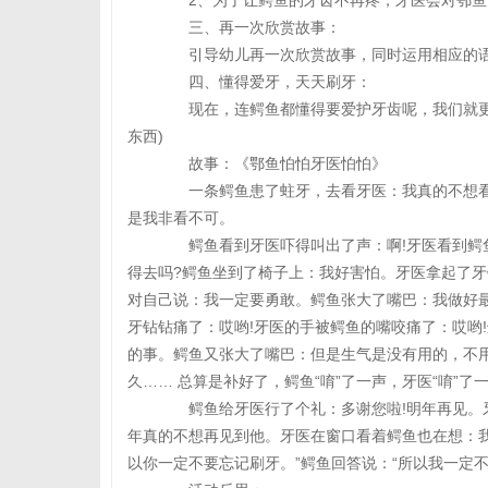
2、为了让鳄鱼的牙齿不再疼，牙医会对鄂鱼说
三、再一次欣赏故事：
引导幼儿再一次欣赏故事，同时运用相应的语
四、懂得爱牙，天天刷牙：
现在，连鳄鱼都懂得要爱护牙齿呢，我们就更加
东西)
故事：《鄂鱼怕怕牙医怕怕》
一条鳄鱼患了蛀牙，去看牙医：我真的不想看
是我非看不可。
鳄鱼看到牙医吓得叫出了声：啊!牙医看到鳄鱼
得去吗?鳄鱼坐到了椅子上：我好害怕。牙医拿起了牙
对自己说：我一定要勇敢。鳄鱼张大了嘴巴：我做好
牙钻钻痛了：哎哟!牙医的手被鳄鱼的嘴咬痛了：哎哟
的事。鳄鱼又张大了嘴巴：但是生气是没有用的，不
久…… 总算是补好了，鳄鱼“唷”了一声，牙医“唷”了
鳄鱼给牙医行了个礼：多谢您啦!明年再见。牙
年真的不想再见到他。牙医在窗口看着鳄鱼也在想：我
以你一定不要忘记刷牙。”鳄鱼回答说：“所以我一定不