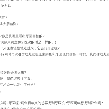
人物对话：
不可?
儿大胆猜测)
你是从哪里看出牙医害怕的?
现原来鳄鱼和牙医说的话是一样的。)
”牙医也慢慢地走过来，它会想什么呢?
(同时再次引导幼儿发现原来鳄鱼和牙医说的话是一样的。从而使幼儿
?牙医会怎么想?
呢，我们继续往下看。
相说一说发生了什么!
。
呢?牙医呢?鳄鱼明年真的想再见到牙医么?牙医明年想见到鄂鱼吗?