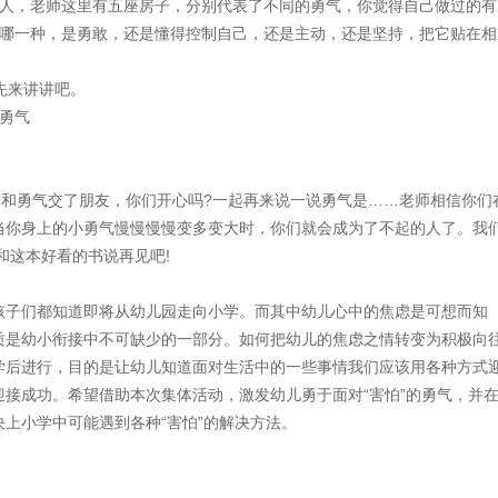
，老师这里有五座房子，分别代表了不同的勇气，你觉得自己做过的有
于哪一种，是勇敢，还是懂得控制自己，还是主动，还是坚持，把它贴在相
先来讲讲吧。
勇气
和勇气交了朋友，你们开心吗?一起再来说一说勇气是……老师相信你们
当你身上的小勇气慢慢慢慢变多变大时，你们就会成为了不起的人了。我
和这本好看的书说再见吧!
子们都知道即将从幼儿园走向小学。而其中幼儿心中的焦虑是可想而知
质是幼小衔接中不可缺少的一部分。如何把幼儿的焦虑之情转变为积极向
学后进行，目的是让幼儿知道面对生活中的一些事情我们应该用各种方式
接成功。希望借助本次集体活动，激发幼儿勇于面对“害怕”的勇气，并
上小学中可能遇到各种“害怕”的解决方法。