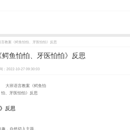
班语言教案《鳄鱼怕怕、牙医怕怕》反思
《鳄鱼怕怕、牙医怕怕》反思
：2022-10-27 09:30:03
怕》反思
趣，自然切入主题。