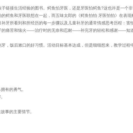
链接生活经验的图书。鳄鱼怕牙医，还是牙医怕鳄鱼?这也许是一个非
怕的鳄鱼和牙医联想在一起，而五味太郎的《鳄鱼怕怕 牙医怕怕》在表现
童补牙所看到和所经历的每一步骤以及儿童补牙的通常情感思考历程：害
牙的痛苦和恼火——治疗时的无奈和忍耐——补完牙的轻松和感谢——知
牙，饭后漱口的好习惯。活动目标基本达成，但是细细想来，教学过程
己拥有的勇气。
解。
故事的主要情节。