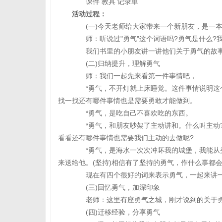
课件 教具 记录单
活动过程：
(一)今天老师给大家带来一个新朋友，是一本绘
师：听说过"勇气"这个词语吗?勇气是什么?我
我们书里的小朋友讲一讲他们关于勇气的故事。
(二)归纳提升，理解勇气
师：我们一起先来看第一件事情吧，
*勇气，不开灯就上床睡觉。这件事情说明这个
找一找还有哪件事情也是需要勇敢才能做到。
*勇气，是吃自己不喜欢吃的东西。
*勇气，和朋友吵架了主动讲和。什么叫主动?
看看还有哪件事情也需要我们主动的去做呢?
*勇气，是海水一次次冲坏我的城堡，我能从头
来送给他。(坚持)相信有了坚持的勇气，作什么事都
现在有四个很好的词来表示勇气，一起来讲一讲，
(三)回忆勇气，加深印象
老师：这里有座勇气之城，刚才说到的关于勇
(四)迁移经验，分享勇气