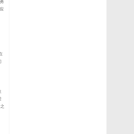
勇
应
在
们
往
迎
在之