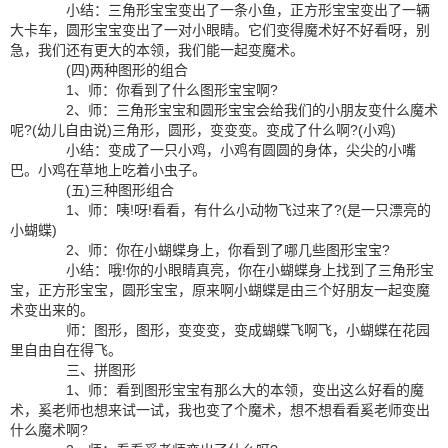
小结：三角形宝宝变出了一条小鱼，正方形宝宝变出了一辆
大卡车，圆形宝宝变出了一对小眼睛。它们变得魔术好不好看呀，别
急，我们还有更大的本领，我们能一起变魔术。
(四)两种图形的组合
1、师：你看到了什么图形宝宝啊?
2、师：三角形宝宝和圆形宝宝会给我们的小朋友变什么魔术
呢?(幼儿自由说)三角形，圆形，变变变。变成了什么啊?(小鸡)
小结：变成了一只小鸡，小鸡有圆圆的身体，尖尖的小嘴
巴。小鸡在草地上吃着小虫子。
(五)三种图形组合
1、师：咦!呀!看看，有什么小动物飞过来了?(是一只漂亮的
小蝴蝶)
2、师：你在小蝴蝶身上，你看到了哪几些图形宝宝?
小结：哦!你的小眼睛真亮，你在小蝴蝶身上找到了三角形宝
宝，正方形宝宝，圆形宝宝，原来啊小蝴蝶是由三个好朋友一起变魔
术变出来的。
师：图形，图形，变变变，变成蝴蝶飞啊飞，小蝴蝶在花园
里自由自在得飞。
三、拼图形
1、师：看到图形宝宝有那么大的本领，变出这么好看的魔
术，奚老师也想来试一试，我也变了个魔术，想不想看看奚老师变出
什么魔术啊?