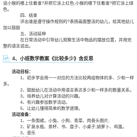
说小猴的楼上住着谁?并把它涂上红色;小猴的楼下住着谁?把它涂上绿
色。
四、结束
评出谁是遵守操作规则的?表扬画面整洁的幼儿，给其他幼儿
加以鼓励
五、活动延伸
在日常活动中引导幼儿观察生活中物品的摆放位置，并用完
整的语言说出。
4、小班数学教案《比较多少》含反思
活动目标：
1、初步学会用一一对应的方法比较两组物体的多、少和一样
多。
2、鼓励幼儿在活动中用语言表达多少和一样多的数量关系。
3、培养幼儿对计算活动的兴趣。
4、有兴趣参加数学活动。
5、让幼儿懂得简单的数学道理。
活动准备：
1、一条围裙，小兔、小狗、青菜、肉骨头图片;
2、矿泉水瓶、茶杯、书、盘子、小桌子;胡萝卜、鸡蛋。
3、音乐