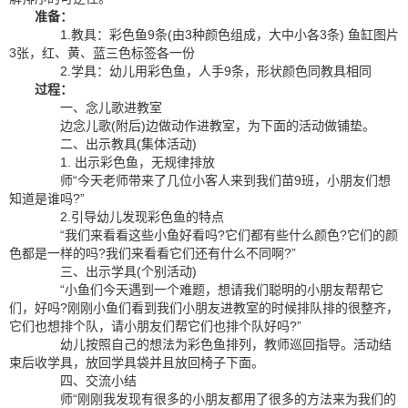
准备：
1.教具：彩色鱼9条(由3种颜色组成，大中小各3条) 鱼缸图片
3张，红、黄、蓝三色标签各一份
2.学具：幼儿用彩色鱼，人手9条，形状颜色同教具相同
过程：
一、念儿歌进教室
边念儿歌(附后)边做动作进教室，为下面的活动做铺垫。
二、出示教具(集体活动)
1. 出示彩色鱼，无规律排放
师“今天老师带来了几位小客人来到我们苗9班，小朋友们想
知道是谁吗?”
2.引导幼儿发现彩色鱼的特点
“我们来看看这些小鱼好看吗?它们都有些什么颜色?它们的颜
色都是一样的吗?我们来看看它们还有什么不同啊?”
三、出示学具(个别活动)
“小鱼们今天遇到一个难题，想请我们聪明的小朋友帮帮它
们，好吗?刚刚小鱼们看到我们小朋友进教室的时候排队排的很整齐，
它们也想排个队，请小朋友们帮它们也排个队好吗?”
幼儿按照自己的想法为彩色鱼排列，教师巡回指导。活动结
束后收学具，放回学具袋并且放回椅子下面。
四、交流小结
师“刚刚我发现有很多的小朋友都用了很多的方法来为我们的