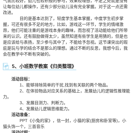
气氛比较好，幼儿也较积极的参与，效果较理想，不足之处就是没有
让每位幼儿都操作，还有少部分幼儿没有完全掌握。对于这一点还需
改进。
目的是基本达到了，轻度学生基本掌握，中度学生初步掌
握，可还有很多不足的地方，比如，游戏这一环节，学生的情绪激
昂，他们可能注重的是游戏本身的趣味，而忽视了活动能给他们所带
来的认识。还有鼓励做得太少，虽然知道有些学生是用猜的，但是也
是应该给与表扬，至少参与其中了，不能给予忽视。这节课突出的瑕
庇是玩与学的结合不是那么的理想。通过不断的反思，我想今后，我
会在教学中不断有突破的。
5、小班数学教案《归类整理》
活动目标：
1、能够排除简单的干扰,找到有关联的两个物品。
2、在体验物品对应关系的基础上，发展幼儿的逻辑性推理能
力。
3、发展目测力、判断力。
4、发展幼儿逻辑思维能力。
活动准备：
PPT《小兔的家》，信一封，小猫的家(厨房和卧室等)，小
猫头饰一个，三首音乐
活动过程：