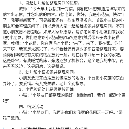
1、引起幼儿帮忙整理房间的愿望，
教师：“今天早上我接到一封信，你们想不想知道是谁写来的
信?”出示信，并念出信的内容。(徐老师，你好，我是小花猫，快过年
了，我要搬新家了，可是新家还有一些东西没搬完，听说小三班的小
朋友可会整理房间了，所以想请大家一起帮我搬家并整理房间，不知
道小朋友愿不愿意呢。如果大家都愿意，请徐老师带小朋友们来我家
吧!)小朋友，你们愿意帮小花猫搬家吗?(愿意)然后带孩子去小花猫
家。教师：“小花猫，你在家吗?”小猫：“来了，来了，我在家。你们
来了呀，我真是太高兴了，你们看我还有这么多东西没整理好呢，要
请你们帮我把有关联的物品放到一起，现在我来介绍一下我的家吧，
这是卧室，有我睡觉的床，旁边还放了梳妆台，这个是我的书架，再
来看看这边，这是厨房，这是餐桌。
2、幼儿帮小猫搬家并整理房间。
小朋友要把东西摆放到该摆放的地方，不要把小花猫的东西
弄坏了，要爱惜。幼儿找关联，老师个别指导。
3、小猫验证幼儿是否摆放正确。
小猫：“小朋友们都整理的很好，谢谢你们，我们一起跳个舞
吧!”
四、结束活动
小猫：“小朋友们，我再带你们去我家的花园玩一玩吧。”带
孩子退场。