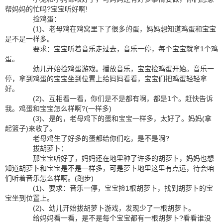
帮妈妈的忙吗?宝宝听好啊!
捡鸡蛋：
(1)、老母鸡在鸡窝里下了很多的蛋，妈妈想知道鸡蛋和宝宝
是不是一样多。
要求：宝宝听着音乐走过去，音乐一停，每个宝宝就拿1个鸡
蛋。
幼儿开始捡鸡蛋游戏。播放音乐，宝宝捡鸡蛋开始。音乐一
停，拿到鸡蛋的宝宝坐到位置上给妈妈看看，宝宝们把鸡蛋轻轻拿
好。
(2)、互相看一看，你们是不是都有啊，都是1个。赶快告诉
我。鸡蛋和宝宝怎么样啊?(一样多)
(3)、是的，老母鸡下的蛋和宝宝一样多，太好了。妈妈(拿
起篮子)来收了。
老母鸡生了好多的蛋都给你们吃，是不是啊?
拔胡萝卜：
那宝宝听好了，妈妈还在地里种了许多的胡萝卜，妈妈也想
知道胡萝卜和宝宝是不是一样多，可是萝卜地里这里有点远，待会咱
们听着音乐怎么样啊。(跑步)
(1)、要求：音乐一停，宝宝捡1根胡萝卜，找到胡萝卜的宝
宝坐到位置上。
(2)、幼儿开始拔胡萝卜游戏，发现少了一根胡萝卜。
给妈妈看一看，是不是每个宝宝都有一根胡萝卜?看看谁没