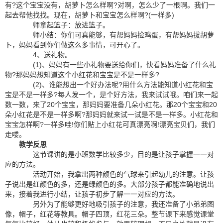
有?这个宝宝没有，胡萝卜怎么样啊?对啊，怎么少了一根啊。我们一
起去帮他找找。现在，胡萝卜和宝宝怎么样啊?(一样多)
师拿起篮子：放进篮子。
师小结：你们可真能够，有帮妈妈捡鸡蛋，有帮妈妈拔胡萝
卜，妈妈看到你们做这么多事情，可开心了。
4、送礼物。
(1)、妈妈有一些小礼物要送给你们，快看妈妈准备了什么礼
物?那妈妈想知道这个小红花和宝宝是不是一样多?
(2)、谁能想出一个好办法呢?用什么方法能知道小红花和宝
宝是不是一样多?每人发一个，是个好方法，我来试试哦。咱们来一起
数一数，来了20个宝宝，那妈妈要准备几朵小红花。那20个宝宝和20
朵小红花是不是一样多啊?那妈妈就来试一试是不是一样多。小红花和
宝宝怎样啊?一样多哇!你们贴上小红花可真漂亮啊!漂亮宝贝们，我们
走喽。
教学反思
这节课讲的是小班数学比较多少，目的是让孩子掌握一一对
应的方法。
活动开始，我拿出两种颜色的气球来引起幼儿的注意。让孩
子说出是红颜色的多，还是绿颜色的多。大部分孩子都能准确地说出
来，接着我进行小结，让孩子初步了解一一对应的方法。
另外为了能够更好地吸引孩子的注意，我还准备了小弟弟图
像，帽子，红花等教具。帽子四顶，红花三朵。整节课下来感觉课堂