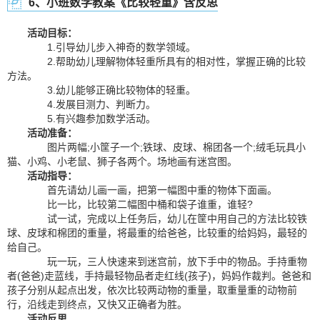
6、小班数学教案《比较轻重》含反思
活动目标：
1.引导幼儿步入神奇的数学领域。
2.帮助幼儿理解物体轻重所具有的相对性，掌握正确的比较
方法。
3.幼儿能够正确比较物体的轻重。
4.发展目测力、判断力。
5.有兴趣参加数学活动。
活动准备：
图片两幅;小筐子一个;铁球、皮球、棉团各一个;绒毛玩具小
猫、小鸡、小老鼠、狮子各两个。场地画有迷宫图。
活动指导：
首先请幼儿画一画，把第一幅图中重的物体下面画。
比一比，比较第二幅图中桶和袋子谁重，谁轻?
试一试，完成以上任务后，幼儿在筐中用自己的方法比较铁
球、皮球和棉团的重量，将最重的给爸爸，比较重的给妈妈，最轻的
给自己。
玩一玩，三人快速来到迷宫前，放下手中的物品。手持重物
者(爸爸)走蓝线，手持最轻物品者走红线(孩子)，妈妈作裁判。爸爸和
孩子分别从起点出发，依次比较两动物的重量，取重量重的动物前
行，沿线走到终点，又快又正确者为胜。
活动反思