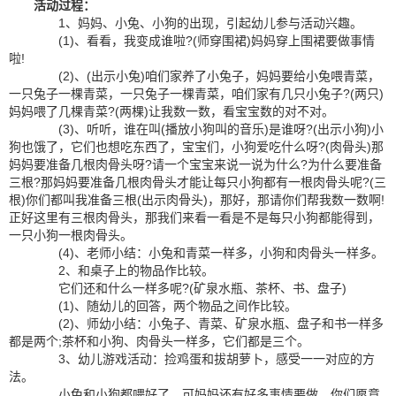
活动过程：
1、妈妈、小兔、小狗的出现，引起幼儿参与活动兴趣。
(1)、看看，我变成谁啦?(师穿围裙)妈妈穿上围裙要做事情
啦!
(2)、(出示小兔)咱们家养了小兔子，妈妈要给小兔喂青菜，
一只兔子一棵青菜，一只兔子一棵青菜，咱们家有几只小兔子?(两只)
妈妈喂了几棵青菜?(两棵)让我数一数，看宝宝数的对不对。
(3)、听听，谁在叫(播放小狗叫的音乐)是谁呀?(出示小狗)小
狗也饿了，它们也想吃东西了，宝宝们，小狗爱吃什么呀?(肉骨头)那
妈妈要准备几根肉骨头呀?请一个宝宝来说一说为什么?为什么要准备
三根?那妈妈要准备几根肉骨头才能让每只小狗都有一根肉骨头呢?(三
根)你们都叫我准备三根(出示肉骨头)，那好，那请你们帮我数一数啊!
正好这里有三根肉骨头，那我们来看一看是不是每只小狗都能得到，
一只小狗一根肉骨头。
(4)、老师小结：小兔和青菜一样多，小狗和肉骨头一样多。
2、和桌子上的物品作比较。
它们还和什么一样多呢?(矿泉水瓶、茶杯、书、盘子)
(1)、随幼儿的回答，两个物品之间作比较。
(2)、师幼小结：小兔子、青菜、矿泉水瓶、盘子和书一样多
都是两个;茶杯和小狗、肉骨头一样多，它们都是三个。
3、幼儿游戏活动：捡鸡蛋和拔胡萝卜，感受一一对应的方
法。
小兔和小狗都喂好了，可妈妈还有好多事情要做，你们愿意