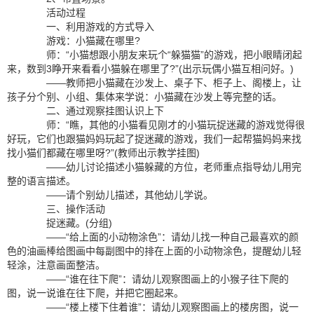
活动过程
一、利用游戏的方式导入
游戏：小猫藏在哪里?
师：“小猫想跟小朋友来玩个“躲猫猫”的游戏，把小眼睛闭起
来，数到3睁开来看看小猫躲在哪里了?”(出示玩偶小猫互相问好。)
——教师把小猫藏在沙发上、桌子下、柜子上、阁楼上，让
孩子分个别、小组、集体来学说：小猫藏在沙发上等完整的话。
二、通过观察挂图认识上下
师：“瞧，其他的小猫看见刚才的小猫玩捉迷藏的游戏觉得很
好玩，它们也跟猫妈妈玩起了捉迷藏的游戏，我们一起帮猫妈妈来找
找小猫们都藏在哪里呀?”(教师出示教学挂图)
——幼儿讨论描述小猫躲藏的方位，老师重点指导幼儿用完
整的语言描述。
——请个别幼儿描述，其他幼儿学说。
三、操作活动
捉迷藏。(分组)
——“给上面的小动物涂色”：请幼儿找一种自己最喜欢的颜
色的油画棒给图画中每副图中的排在上面的小动物涂色，提醒幼儿轻
轻涂，注意画面整洁。
——“谁在往下爬”：请幼儿观察图画上的小猴子往下爬的
图，说一说谁在往下爬，并把它圈起来。
——“楼上楼下住着谁”：请幼儿观察图画上的楼房图，说一