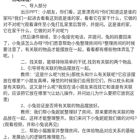
一、导入部分
出示PPT：小朋友，你们看，这里漂亮吗?你们知道这是谁的
家吗?我们一起进去看看这到底是谁的家，看看它在家干什么，它做的
对不对呢?(观看课件至小兔打乱家里后暂停，并提问。这是谁的家，
它在家干什么，它做的对不对呢?)
(然后课件继续，至小兔接完电话，并提问，兔妈妈要回来
了，小兔该怎么办呀?你们愿意帮助小兔整理房间吗?整理房间的时候
要注意了，有关联的物品才能摆放在一起，看看都有哪些物体弄乱了
呢。)
二、找关联，能够排除简单的干扰,找到有关联的两个物品.
1、引导将有关联的物品摆放在一起。
教师：“这是什么呢?(枕头)那枕头和什么有关联呢?它应该摆
放在哪里?”小朋友真棒，睡觉的时候我们会用到它们，所以枕头和床
是有关联的。这又是什么呢?我现在请小朋友来找找它和谁是有关联
的，应该把它放在哪里?(让幼儿操作，并问幼儿为什么要把它放到这
里)
2、小兔验证是否将有关联的物品摆放好。
教师：我们帮小兔妮妮整理好了房间，原来要把有关联的物
品放在一起，这样才能整理整齐。我们来问下小兔妮妮我们做的对吗?
(观看视频，并和小兔说再见)
三、帮助小猫搬家并整理房间，在体验物品对应关系的基础
上，发展幼儿的逻辑性推理能力。