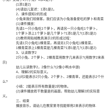
(1添1是2)
(4)请幼儿复述：1添1是2。
2、课件感知2的形成
小兔来我们班做客，我们应该为小兔准备爱吃的萝卜和青菜
(1)课件播放：
先请1一只小兔吃1个萝卜，再请另一只小兔吃1个萝卜，
1个萝卜添上1个萝卜是几个萝卜?1添1是几?(1添1是2)
(2)教师用贴绒教具演示2的形成过程：
先请1只小兔吃1棵青菜，再请另1只小兔吃1棵青菜，
1棵青菜添上1棵青菜是几棵青菜?1添1是几?(1添1是2)
3、认读数字2
2只小兔、2个萝卜、2棵青菜用数字几来表示?(用数字2来表
示)
幼儿认读数字2，2像什么?(2像小鸭水中游)
4、理解2的实际意义。
(1)问2能表示2只小兔、2个萝卜、2棵青草，还能表示2个什
么?
小结：2能表示所有数量是2的物体。
(2)课件播放若干数量是的画面，帮助幼儿理解2的实际意
义。
三、结束
播放音乐，请幼儿在教室里寻找能够用2来表示的物体.