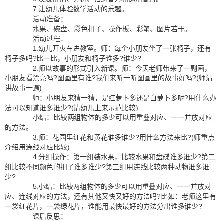
7.让幼儿体验数学活动的乐趣。
活动准备：
水果、碗盘、彩色扣子、操作板、彩笔、图片若干。
活动过程：
1.幼儿开火车进教室。师：每个小朋友坐了一张椅子，还有
椅子多吗?比一比，小朋友和椅子谁多?谁少?
2.师以故事的形式引入新课。师：今天老师带来了一副画，
小朋友看漂亮吗?图画里有谁?我们来听一听图画里的故事好吗?(师清
讲故事一遍)
师：小朋友来猜一猜，是红萝卜多还是白萝卜多呢?用什么办
法可以知道谁多谁少?(请幼儿上来示范比较)
小结：比较两组物体的多少可以用重叠对应、一一并放对应
的方法。
3.师：花园里红花和黄花谁多谁少?用什么方法来比?(师重点
介绍用连线对应比较)
4.分组操作：第一组装水果，比较水果和盘碟谁多谁少?第二
组比较不同颜色的扣子谁多谁少?第三组用连线比较两种动物谁多谁
少?
5.小结：比较两组物体的多少可以用重叠对应、一一并放对
应、连线对应的方法，还有其他又快又好的方法吗?比如：老师这里有
一袋红花片，一袋绿花片，谁能用最快最好的方法分出谁多谁少?
课后反思：