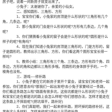
房子吧，说着一间新房子就变出来了。
小兔子：太谢谢你了，亲爱的小仙女。
二、感知圆形、三角形、方形
1、宝宝你们看，小兔家的房顶是什么形状的?三角形有几个
角，几条边，呢?
2、那小兔家的门会是什么形状的呢?方形有几条边，几个角
呢?
3、你们猜猜看小兔家的窗子会是什么形状的呢?圆形是什么
样子的呢?有角吗?
4、现在我们知道小兔家的房顶是三角形的，门是方形的，窗
子是圆形的，教师出示三角形、方形，你们看这两个图形宝宝长得一
样吗?
5、教师小结：三角形有三个角、三条边，方形有四个角、四
条边，方形的角和边都比三角形多哦。而圆形的身体胖乎乎的，一个
棱角也没有。
三、游戏—-修补路
1、小兔子要在它的新房子里开个宴会，请宝宝们和老师一起
参加，你们愿意去吗?那我们一起出发吧!去小兔子家要经过一条路，
你们看这条路怎么啦?路面有很多坑，这些坑都是什么形状的?小兔子
和宝宝们走在都是坑的路上会怎么样呢?你们想想办法，怎样才能走在
这条路上不摔跤呢?(把坑填平，路补好)
2、你们真聪明，我们一起来修补路，把坏掉的路修补好。这
里有这么多材料，怎样来修呢?请幼儿示范修补路。