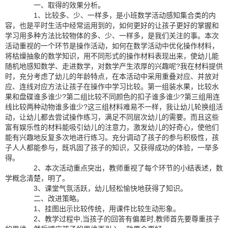
一、取得的效果分析。
1、比较多、少、一样多，是小班数学活动感知集合类的内
容，也是平时生活中经常运用到的，如何更好的让孩子更好的掌握和
学习用多种方法比较物体的多、少、一样多，是我们关注的事。本次
活动重视的一个环节是操作活动，如何在数学活动中优化操作材料，
将枯燥抽象的数学知识，用不同形式的操作材料表现出来，使幼儿能
随机地感知数学、走进数学，对数学产生浓厚的兴趣呢?我在材料提供
时，充分考虑了幼儿的年龄特点，在本活动中采用重叠对应、并放对
应、连线对应方法让孩子在操作中学习比较。第一组装水果，比较水
果和盘碟谁多谁少?第二组比较不同颜色的扣子谁多谁少?第三组用连
线比较两种动物谁多谁少?这三组材料难易不一样，我让幼儿轮换组活
动，让幼儿都去尝试操作练习，满足不同层次幼儿的需要。而且这些
富有娱乐性的材料能吸引幼儿的注意力，激发幼儿的好奇心，使他们
能有兴趣地反复多次地进行练习。充分调动了孩子的参与积极性，孩
子人人都能参与，既巩固了孩子的知识，又获得成功的体验，一举多
得。
2、本次活动重点突出，教师重视了每个环节的小结表述，数
学概念清楚，明了。
3、课堂气氛活跃，幼儿轻松愉快地获得了知识。
二、改进策略。
1、挂图出示比较传统，用课件比较生动形象。
2、教学过程中,当孩子的回答有偏差时,教师首先要尊重孩子