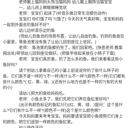
老师戴上猫妈妈头饰当猫妈妈 幼儿戴上胸饰当猫宝宝
一、幼儿闭上眼睛做睡觉状
老师：宝宝们 起床了(听音乐做日常生活模仿动作)
宝宝们 你们饿了吗 ?(饿了) 今天的天气真好啊，宝宝和妈妈
一起到外面去钓鱼好不好?
幼儿边听音乐边钓鱼
(领幼儿到鱼池的场景布置，让幼儿自由钓鱼。钓到的鱼放在
小篓里，等鱼池里没有鱼了让幼儿回到座位上坐好。)
老师： 鱼池里的鱼都钓完了，我们回家吧。(快思老师.教案
网出处)带领幼儿回到座位做好。(把鱼竿收起来放在小椅子下面)
老师：宝宝们真厉害，钓了怎么多的鱼，我们来看看这些小
鱼好吗?
请个别幼儿拿着自己的小篓上前说说你钓了些什么样子的
鱼，它们是不是一样的?(不一样)有什么不一样?(颜色不一样)它们都有
些什么颜色?( 红、黄、绿、)(还有什么地方也是不一样的?(有的大有
的小)
请幼儿把大的鱼给妈妈吃。
老师：小鱼太多了，我们先把它们养在鱼缸里好吗?
(出示有颜色标记的鱼缸3只)(红、黄、绿、)提问：这个是什
么?它们有什么不一样?(颜色不一样)这个是什么颜色啊?
今天妈妈要来考考宝宝。妈妈要请宝宝把小鱼按照它们身上
的颜色，把它们送到一样颜色的鱼缸里。
幼儿操作活动