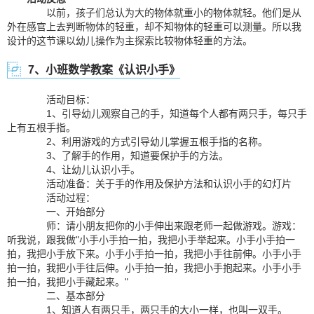
以前，孩子们总认为大的物体就重小的物体就轻。他们是从
外在感官上去判断物体的轻重，却不知物体的轻重可以测量。所以我
设计的这节课以幼儿操作为主探索比较物体轻重的方法。
7、小班数学教案《认识小手》
活动目标：
1、引导幼儿观察自己的手，知道每个人都有两只手，每只手
上有五根手指。
2、利用游戏的方式引导幼儿掌握五根手指的名称。
3、了解手的作用，知道要保护手的方法。
4、让幼儿认识小手。
活动准备：关于手的作用及保护方法和认识小手的幻灯片
活动过程：
一、开始部分
师：请小朋友把你的小手伸出来跟老师一起做游戏。游戏：
听我说，跟我做"小手小手拍一拍，我把小手举起来。小手小手拍一
拍，我把小手放下来。小手小手拍一拍，我把小手往前伸。小手小手
拍一拍，我把小手往后伸。小手拍一拍，我把小手抱起来。小手小手
拍一拍，我把小手藏起来。"
二、基本部分
1、知道人有两只手，两只手的大小一样，也叫一双手。