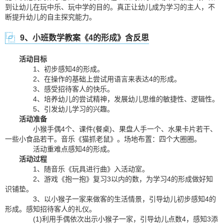
到让幼儿在玩中乐、玩中学的目的。真正让幼儿成为学习的主人，不
断提升幼儿的自主探究能力。
9、小班数学教案《4的形成》含反思
活动目标
1、初步感知4的形成。
2、在操作的基础上尝试用语言来表达4的形成。
3、感受招待客人的快乐。
4、培养幼儿的尝试精神，发展幼儿思维的敏捷性、逻辑性。
5、引发幼儿学习的兴趣。
活动准备
小猴手偶4个、课件(餐桌)、果盘人手一个、水果卡片若干、
一些小食品若干。音乐《猫抓老鼠》。场地布置：四个大圈圈。
活动重难点感知4的形成。
活动过程
1、随音乐《玩具进行曲》入活动室。
2、游戏《抱一抱》复习3以内的数，为学习4的形成做好知
识铺垫。
3、以小猴子一家来做客的生活情景，引导幼儿初步感知4的
形成。感知招待客人的礼仪。
(1)利用手偶依次出示小猴子一家，引导幼儿点数4，感知3添