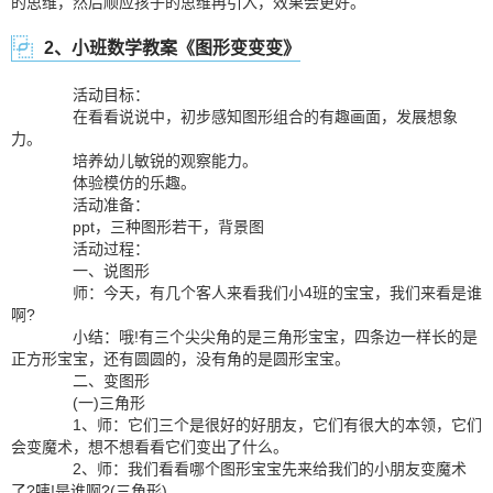
的思维，然后顺应孩子的思维再引入，效果会更好。
2、小班数学教案《图形变变变》
活动目标：
在看看说说中，初步感知图形组合的有趣画面，发展想象
力。
培养幼儿敏锐的观察能力。
体验模仿的乐趣。
活动准备：
ppt，三种图形若干，背景图
活动过程：
一、说图形
师：今天，有几个客人来看我们小4班的宝宝，我们来看是谁
啊?
小结：哦!有三个尖尖角的是三角形宝宝，四条边一样长的是
正方形宝宝，还有圆圆的，没有角的是圆形宝宝。
二、变图形
(一)三角形
1、师：它们三个是很好的好朋友，它们有很大的本领，它们
会变魔术，想不想看看它们变出了什么。
2、师：我们看看哪个图形宝宝先来给我们的小朋友变魔术
了?咦!是谁啊?(三角形)