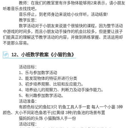
教师：在我们的教室里有许多物体能够用2来表示，请小朋友
听着音乐去找找吧，
音乐停止，到老师身边来说给小伙伴听，活动结束!
教学反思：
数学活动对于小朋友来说是个很愉快的课程，因为整节活动
中游戏的时间多，而且小朋友动手操作的机会比较多，但是要让孩子
们能真正的理解这节教学活动的内容，并做到熟练掌握、灵活运用却
不是那么容易。
12、小班数学教案《小猫钓鱼》
活动目标：
1、乐与参加数学活动
2、能发现物体的特征并进行分类
3、初步培养观察、比较和反应能力。
4、培养幼儿的观察力、判断力及动手操作能力。
5、有兴趣参加数学活动。
活动准备：
有颜色标记的鱼缸3只 钓鱼工具人手一套 每人一个小篓 3种
颜色、大小不同彩色鱼若干(红黄绿 3种)钓鱼池的场景布置
猫妈妈的头饰 小猫胸饰人手一份
活动过程：