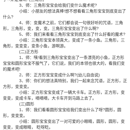
3、师：三角形宝宝会给我们变什么魔术呢?
小结：小朋友的想法真棒!想不想看看三角形宝宝到底变出了
什么?
4、师：变魔术之前，它们都会说一句很好听的咒语，三角
形，三角形，变，变，变。三角形宝宝变出了什么啊?
5、师：我们来看看三角形宝宝到底变出了什么好看的魔术?
小结：三角形宝宝本领真大，变成了一条小鱼。三角形，三
角形，变变变，变条小鱼，游啊游。
(二)正方形
1、师：咦!看到三角形宝宝变出了一条漂亮的小鱼，正方形
宝宝和圆形宝宝不服气了，它们说，我们的本领也很大的，看我们变
的魔术吧!
2、师：正方形宝宝变成什么啊?(幼儿自由说)
3、师：你们的想法真特别，我们一起来念咒语，正方形，正
方形，变变变。
小结：正方形宝宝变成了一辆大卡车。正方形，正方形，变
变变，变成卡车，嘀嘀嘀，大卡车开到马路上去了。
(三)圆形
1、师：我们看看圆形宝宝给我们变出什么了呀?圆形，圆
形，变变变。
小结：圆形宝宝变出了一对可爱的小眼睛，圆形，圆形，变
变变，变成眼睛， 眨呀眨。