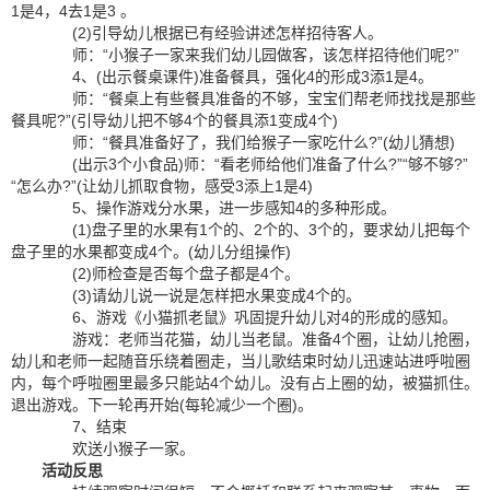
1是4，4去1是3 。
(2)引导幼儿根据已有经验讲述怎样招待客人。
师：“小猴子一家来我们幼儿园做客，该怎样招待他们呢?”
4、(出示餐桌课件)准备餐具，强化4的形成3添1是4。
师：“餐桌上有些餐具准备的不够，宝宝们帮老师找找是那些
餐具呢?”(引导幼儿把不够4个的餐具添1变成4个)
师：“餐具准备好了，我们给猴子一家吃什么?”(幼儿猜想)
(出示3个小食品)师：“看老师给他们准备了什么?”“够不够?”
“怎么办?”(让幼儿抓取食物，感受3添上1是4)
5、操作游戏分水果，进一步感知4的多种形成。
(1)盘子里的水果有1个的、2个的、3个的，要求幼儿把每个
盘子里的水果都变成4个。(幼儿分组操作)
(2)师检查是否每个盘子都是4个。
(3)请幼儿说一说是怎样把水果变成4个的。
6、游戏《小猫抓老鼠》巩固提升幼儿对4的形成的感知。
游戏：老师当花猫，幼儿当老鼠。准备4个圈，让幼儿抢圈，
幼儿和老师一起随音乐绕着圈走，当儿歌结束时幼儿迅速站进呼啦圈
内，每个呼啦圈里最多只能站4个幼儿。没有占上圈的幼，被猫抓住。
退出游戏。下一轮再开始(每轮减少一个圈)。
7、结束
欢送小猴子一家。
活动反思