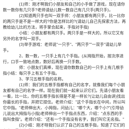
(1)师：刚才啊我们小朋友和自己的小手做了游戏，现在请你
数一数你有几只手?老师请幼儿数一数自己有几只手(两只手)，
(2)知道两只手也叫一双手师：小朋友都有两只手，比一比你
的两只手是不是一样大的?你是怎样比的?(请幼儿自己先探索方法，再
教给幼儿比的方法，将手掌合起来，手指对手指)
小结：小朋友都有两只手。两只手是一样大的，所以它又有
另外的名字叫一双手。
(3)举手游戏：老师说"一只手"、"两只手""一双手"请幼儿举
手。
2、数一数，一只手上有几个手指。(从拇指开始，按次序进
行，口手一致地点数，数好后再换一只手数。
师：小朋友们真棒，现在请你数数自己的一只手上有几根手
指小结：每只手上有五个手指。
3、学习五根手指的名称。
(1)师：我们的五根手指都有自己的名字，就像我们每个小朋
友都有自己的名字一样。现在我们就一起来认识它们。先请小朋友看
一看，比一比，你的五根手指长得是不是一样长?(让幼儿自由讲)找出
你最长的手指，并把它捏住。老师介绍："这个手指长在中间，所以叫
它中指。"老师伸出大、小拇指，问幼儿："哪个大，哪个小?"(引导幼
儿说出大拇指与小指)老师伸出一个手指点东西，介绍："点东西的手
指叫食指"。老师介绍："还有一个手指没有名字，我们叫它无名指。"
(2)小结：刚才呀我们认识了自己的五根手指，知道了它们的