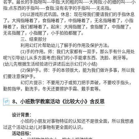
名字。最长的手指呀叫---中指;大的粗的叫----大拇指;小的细的叫----小
指;点东西的手指叫----食指;没有名字的手指叫----无名指。
(3)以游戏形式巩固。休息：现在呀我们要请我们的手指休息
了。大拇指睡着了，食指睡着了，中指睡着了，无名指睡着了，小指
睡着了，我们都睡着了。起床：大拇指醒了，食指醒了，中指醒了，
无名指醒了，小指醒了，小手拍拍都醒了。
三、结束部分
利用幻灯片帮助幼儿了解手的作用及保护方法。
(1)手的作用。师：我们大家都有一双手，那么手有什么用处
呢?(引导幼儿从多方面考虑)我们的小手能拿东西、洗脸、刷牙等。
(幼儿先根据生活经验进行讲述后出示幻灯片小结)
(2)保护手。师：手的本领很大，能为我们做许多事，所以我
们要注意保护手。
幻灯片提示：不要用刀子或剪刀把手弄破，不要咬手指头，
勤剪指甲，勤洗手，冬天还要擦护手霜、戴手套等。
8、小班数学教案活动《比较大小》含反思
设计背景：
小班的小朋友对事物特征的认知还不是很全面，所以我想通
过这个活动让幼儿对事物有更全面的认识。
活动目标：