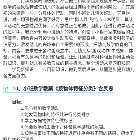
持续观察时间很短，不会概括和联系起来观察某一事物，而
数学的抽象性特点使幼儿的发展要经过连续不断的系列阶段，而其最
初的来源是一些十分具体的行动。同时小班幼儿活泼好动，天真烂
漫，对一切事物都充满了好奇，思维“拟人性”的特点非常明显，其认
识活动的无意性占优势，而有意性正在形成。因此，在进行教学活动
的过程中，我充分利用小班幼儿的特点，创设了小猴一家来做客的生
活情景，把教育内容设计得生动形象、新颖奇特，以此来吸引孩子的
注意力，激发幼儿的兴趣来自主探索4的形成。把幼儿数学教育的目
标、内容、要求融于各种游戏之中，让幼儿从“游戏动作”中感知、体
验、积累有关数学的知识和经验。让幼儿通过与材料相互作用主动获
取知识，提升幼儿有关数形成的相关概念。整个活动从复习旧知识
——学习新知识——应用新知识，做到层层递进，从而逐步提升幼儿
各方面能力。
10、小班数学教案《按物体特征分类》含反思
目标：
1.乐与参加数学活动
2.能发现物体的特征并进行分类排序
3.学会根据物体特征做标记
4.体会数学的生活化，体验数学游戏的乐趣。
5.知道按事物不同的特征进行排序会有不同的结果，初步了
解排序的可逆性。