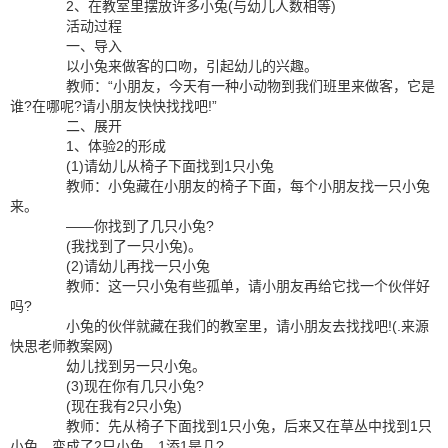
2、在教室里摆放许多小兔(与幼儿人数相等)
活动过程
一、导入
以小兔来做客的口吻，引起幼儿的兴趣。
教师：“小朋友，今天有一种小动物到我们班里来做客，它是
谁?在哪呢?请小朋友快快找找吧!”
二、展开
1、体验2的形成
(1)请幼儿从椅子下面找到1只小兔
教师：小兔藏在小朋友的椅子下面，每个小朋友找一只小兔
来。
——你找到了几只小兔?
(我找到了一只小兔)。
(2)请幼儿再找一只小兔
教师：这一只小兔有些孤单，请小朋友再给它找一个伙伴好
吗?
小兔的伙伴就藏在我们的教室里，请小朋友去找找吧!(.来源
快思老师教案网)
幼儿找到另一只小兔。
(3)现在你有几只小兔?
(现在我有2只小兔)
教师：先从椅子下面找到1只小兔，后来又在草丛中找到1只
小兔，变成了2只小兔，1添1是几?