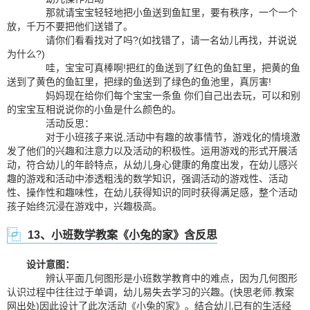
那就请宝宝轻轻地把小鱼送到鱼缸里，要有秩序，一个一个
放，千万不要把他们送错了。
请你们看看找对了吗?(如找错了，请一名幼儿再找，并说说
为什么?)
哇，宝宝可真棒啊!把红的鱼送到了红色的鱼缸里，把黄的鱼
送到了黄色的鱼缸里，把绿的鱼送到了绿色的鱼池里，真厉害!
妈妈现在给你们每个宝宝一条鱼 你们自己出去玩，可以和别
的宝宝互相说说你的小鱼是什么颜色的。
活动反思：
对于小班孩子来说,活动中有趣的故事情节，游戏化的情境激
发了他们的兴趣和注意力以及活动的积极性。运用游戏的形式开展活
动，符合幼儿的年龄特点，从幼儿身心健康的角度出发，在幼儿感兴
趣的游戏和活动中渗透粗浅的数学知识，强调活动的游戏性、活动
性、操作性和趣味性，在幼儿获得知识的同时获得满足感，整个活动
孩子始终沉浸在游戏中，兴趣极高。
13、小班数学教案《小兔的家》含反思
设计意图：
辨认平面几何图形是小班数学教育中的难点，因为几何图形
认识过程中往往过于单调，幼儿易失去学习的兴趣。(快思老师.教案
网出处)因此设计了此次活动《小兔的家》。结合幼儿已有的生活经