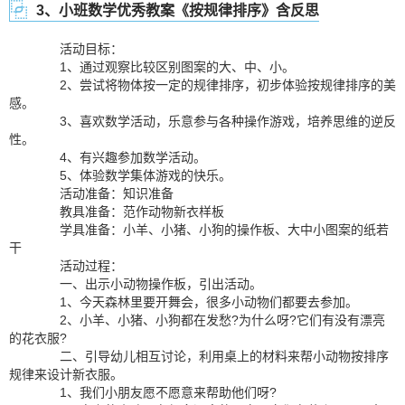
3、小班数学优秀教案《按规律排序》含反思
活动目标：
1、通过观察比较区别图案的大、中、小。
2、尝试将物体按一定的规律排序，初步体验按规律排序的美
感。
3、喜欢数学活动，乐意参与各种操作游戏，培养思维的逆反
性。
4、有兴趣参加数学活动。
5、体验数学集体游戏的快乐。
活动准备：知识准备
教具准备：范作动物新衣样板
学具准备：小羊、小猪、小狗的操作板、大中小图案的纸若
干
活动过程：
一、出示小动物操作板，引出活动。
1、今天森林里要开舞会，很多小动物们都要去参加。
2、小羊、小猪、小狗都在发愁?为什么呀?它们有没有漂亮
的花衣服?
二、引导幼儿相互讨论，利用桌上的材料来帮小动物按排序
规律来设计新衣服。
1、我们小朋友愿不愿意来帮助他们呀?