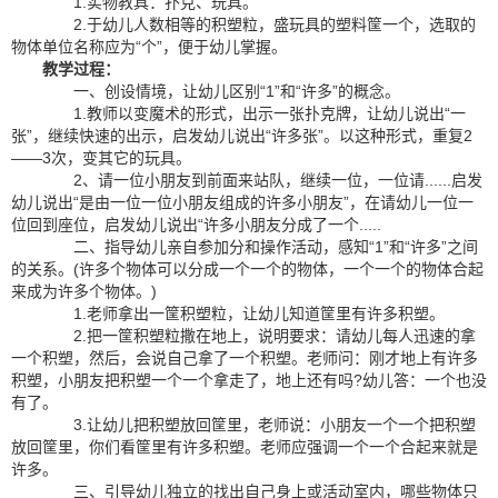
1.实物教具：扑克、玩具。
2.于幼儿人数相等的积塑粒，盛玩具的塑料筐一个，选取的
物体单位名称应为“个”，便于幼儿掌握。
教学过程：
一、创设情境，让幼儿区别“1”和“许多”的概念。
1.教师以变魔术的形式，出示一张扑克牌，让幼儿说出“一
张”，继续快速的出示，启发幼儿说出“许多张”。以这种形式，重复2
——3次，变其它的玩具。
2、请一位小朋友到前面来站队，继续一位，一位请......启发
幼儿说出“是由一位一位小朋友组成的许多小朋友”，在请幼儿一位一
位回到座位，启发幼儿说出“许多小朋友分成了一个.....
二、指导幼儿亲自参加分和操作活动，感知“1”和“许多”之间
的关系。(许多个物体可以分成一个一个的物体，一个一个的物体合起
来成为许多个物体。)
1.老师拿出一筐积塑粒，让幼儿知道筐里有许多积塑。
2.把一筐积塑粒撒在地上，说明要求：请幼儿每人迅速的拿
一个积塑，然后，会说自己拿了一个积塑。老师问：刚才地上有许多
积塑，小朋友把积塑一个一个拿走了，地上还有吗?幼儿答：一个也没
有了。
3.让幼儿把积塑放回筐里，老师说：小朋友一个一个把积塑
放回筐里，你们看筐里有许多积塑。老师应强调一个一个合起来就是
许多。
三、引导幼儿独立的找出自己身上或活动室内，哪些物体只