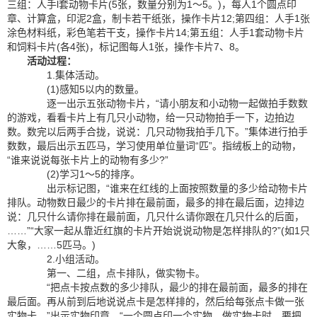
三组：人手l套动物卡片(5张，数量分别为1～5。)，每人1个圆点印
章、计算盒，印泥2盒，制卡若干纸张，操作卡片12;第四组：人手1张
涂色材料纸，彩色笔若干支，操作卡片14;第五组：人手1套动物卡片
和饲料卡片(各4张)，标记图每人1张，操作卡片7、8。
活动过程：
1.集体活动。
(1)感知5以内的数量。
逐一出示五张动物卡片，“请小朋友和小动物一起做拍手数数
的游戏，看看卡片上有几只小动物，给一只动物拍手一下，边拍边
数。数完以后两手合拢，说说：几只动物我拍手几下。”集体进行拍手
数数，最后出示五匹马，学习使用单位量词“匹”。指绒板上的动物，
“谁来说说每张卡片上的动物有多少?”
(2)学习1～5的排序。
出示标记图，“谁来在红线的上面按照数量的多少给动物卡片
排队。动物数日最少的卡片排在最前面，最多的排在最后面，边排边
说：几只什么请你排在最前面，几只什么请你跟在几只什么的后面，
……”“大家一起从靠近红旗的卡片开始说说动物是怎样排队的?”(如1只
大象，……5匹马。)
2.小组活动。
第一、二组，点卡排队，做实物卡。
“把点卡按点数的多少排队，最少的排在最前面，最多的排在
最后面。再从前到后地说说点卡是怎样排的，然后给每张点卡做一张
实物卡。”出示实物印章，“一个圆点印一个实物。做实物卡时，要把