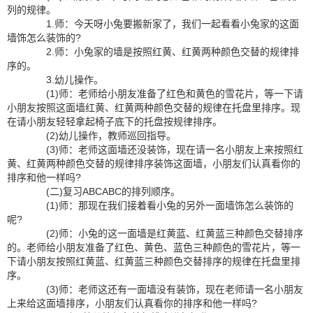
列的规律。
1.师：今天呀小兔要搬新家了，我们一起看看小兔家的这面
墙饰怎么装饰的?
2.师：小兔家的墙是按照红黄、红黄两种颜色交替的规律排
序的。
3.幼儿操作。
(1)师：老师给小朋友准备了红色和黄色的雪花片，等一下请
小朋友按照这面墙红黄、红黄两种颜色交替的规律在托盘里排序。现
在请小朋友轻轻拿起椅子底下的托盘按规律排序。
(2)幼儿操作，教师巡回指导。
(3)师：老师这面墙还没装饰，现在请一名小朋友上来按照红
黄、红黄两种颜色交替的规律排序装饰这面墙，小朋友们认真看你的
排序和他一样吗?
(二)复习ABCABC的排列顺序。
(1)师：那现在我们接着看小兔的另外一面墙饰怎么装饰的
呢?
(2)师：小兔的这一面墙是红黄蓝、红黄蓝三种颜色交替排序
的。老师给小朋友准备了红色、黄色、蓝色三种颜色的雪花片，等一
下请小朋友按照红黄蓝、红黄蓝三种颜色交替排序的规律在托盘里排
序。
(3)师：老师这还有一面墙没有装饰，现在老师请一名小朋友
上来给这面墙排序，小朋友们认真看你的排序和他一样吗?