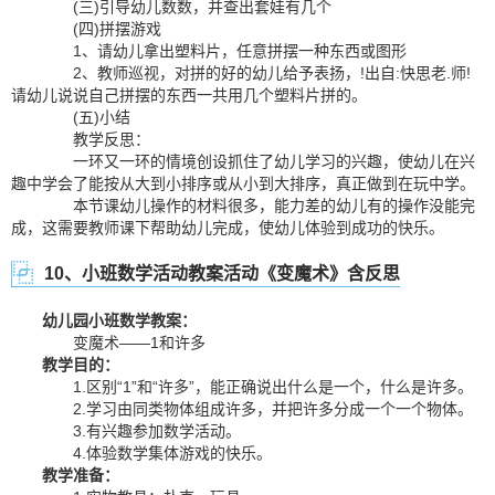
(三)引导幼儿数数，并查出套娃有几个
(四)拼摆游戏
1、请幼儿拿出塑料片，任意拼摆一种东西或图形
2、教师巡视，对拼的好的幼儿给予表扬，!出自:快思老.师!
请幼儿说说自己拼摆的东西一共用几个塑料片拼的。
(五)小结
教学反思：
一环又一环的情境创设抓住了幼儿学习的兴趣，使幼儿在兴
趣中学会了能按从大到小排序或从小到大排序，真正做到在玩中学。
本节课幼儿操作的材料很多，能力差的幼儿有的操作没能完
成，这需要教师课下帮助幼儿完成，使幼儿体验到成功的快乐。
10、小班数学活动教案活动《变魔术》含反思
幼儿园小班数学教案：
变魔术——1和许多
教学目的：
1.区别“1”和“许多”，能正确说出什么是一个，什么是许多。
2.学习由同类物体组成许多，并把许多分成一个一个物体。
3.有兴趣参加数学活动。
4.体验数学集体游戏的快乐。
教学准备：