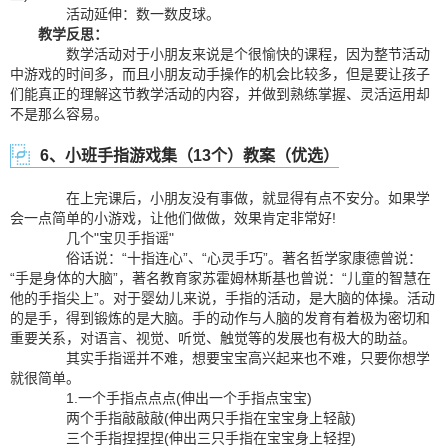
活动延伸：数一数皮球。
教学反思：
数学活动对于小朋友来说是个很愉快的课程，因为整节活动
中游戏的时间多，而且小朋友动手操作的机会比较多，但是要让孩子
们能真正的理解这节教学活动的内容，并做到熟练掌握、灵活运用却
不是那么容易。
6、小班手指游戏集（13个）教案（优选）
在上完课后，小朋友没有事做，就显得有点不安分。如果学
会一点简单的小游戏，让他们做做，效果肯定非常好!
几个"宝贝手指谣"
俗话说：“十指连心”、“心灵手巧”。著名哲学家康德曾说：
“手是身体的大脑”，著名教育家苏霍姆林斯基也曾说：“儿童的智慧在
他的手指尖上”。对于婴幼儿来说，手指的活动，是大脑的体操。活动
的是手，得到锻炼的是大脑。手的动作与人脑的发育有着极为密切和
重要关系，对语言、视觉、听觉、触觉等的发展也有极大的助益。
其实手指谣并不难，想要宝宝高兴起来也不难，只要你想学
就很简单。
1.一个手指点点点(伸出一个手指点宝宝)
两个手指敲敲敲(伸出两只手指在宝宝身上轻敲)
三个手指捏捏捏(伸出三只手指在宝宝身上轻捏)