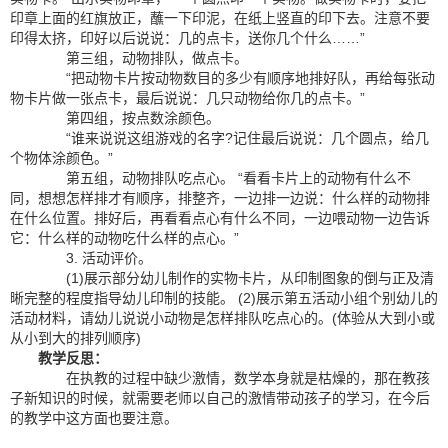
印章上面的红旗放正，蘸一下印泥，在纸上竖直的印下去。注意不要
印得太挤，印好以后说说：几的点卡，送你几个什么……”
第三组，动物排队，做点卡。
“把动物卡片按动物数目的多少有顺序地排好队，再给每张动
物卡片做一张点卡，最后说说：几只动物给你几的点卡。”
第四组，按点数涂颜色。
“谁来说说这组游戏的名字?记住最后说说：几个圆点，给几
个物体涂颜色。”
第五组，动物排队吃点心。 “看看卡片上的动物有什么不
同，想想怎样排才有顺序，排整齐，一边排一边说：什么样的动物排
在什么位置。排好后，再看看点心有什么不同，一边喂动物一边告诉
它：什么样的动物吃什么样的点心。”
3. 活动评价。
(1)展示部分幼儿制作的实物卡片，从印制图象的倒与正及清
晰完整的程度指导幼儿印制的技能。 (2)展示第五活动小组个别幼儿的
活动材料，请幼儿说说小动物是怎样排队吃点心的。(体验从大到小或
从小到大的排列顺序)
教学反思：
在执教的过程中缺少激情，数学本身就是枯燥的，那在教孩
子新知识的时候，就需要老师以自己的激情带动孩子的学习，在今后
的教学中这方面也要注意。