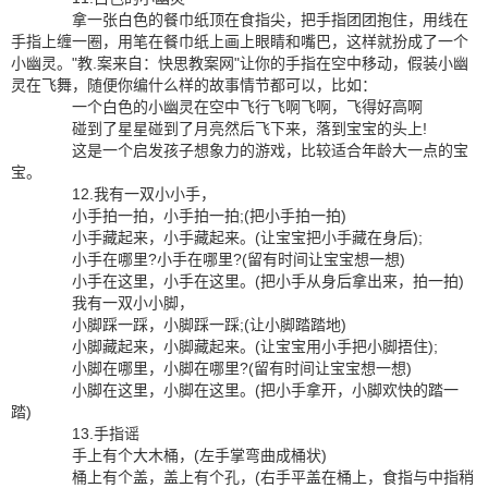
拿一张白色的餐巾纸顶在食指尖，把手指团团抱住，用线在
手指上缠一圈，用笔在餐巾纸上画上眼睛和嘴巴，这样就扮成了一个
小幽灵。"教.案来自：快思教案网"让你的手指在空中移动，假装小幽
灵在飞舞，随便你编什么样的故事情节都可以，比如：
一个白色的小幽灵在空中飞行飞啊飞啊，飞得好高啊
碰到了星星碰到了月亮然后飞下来，落到宝宝的头上!
这是一个启发孩子想象力的游戏，比较适合年龄大一点的宝
宝。
12.我有一双小小手，
小手拍一拍，小手拍一拍;(把小手拍一拍)
小手藏起来，小手藏起来。(让宝宝把小手藏在身后);
小手在哪里?小手在哪里?(留有时间让宝宝想一想)
小手在这里，小手在这里。(把小手从身后拿出来，拍一拍)
我有一双小小脚，
小脚踩一踩，小脚踩一踩;(让小脚踏踏地)
小脚藏起来，小脚藏起来。(让宝宝用小手把小脚捂住);
小脚在哪里，小脚在哪里?(留有时间让宝宝想一想)
小脚在这里，小脚在这里。(把小手拿开，小脚欢快的踏一
踏)
13.手指谣
手上有个大木桶，(左手掌弯曲成桶状)
桶上有个盖，盖上有个孔，(右手平盖在桶上，食指与中指稍