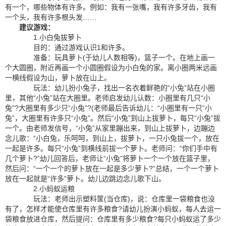
有一个，哪些物体有许多。例如：我有一张嘴，我有许多牙齿，我有
一个头，我有许多根头发……
建议游戏：
1.小白兔拔萝卜
目的：通过游戏认识1和许多。
准备：玩具萝卜(于幼儿人数相等)，篮子一个。在地上画一
个大圆圈，附近再画一个小圆圈假设为小白兔的家。离小圈两米远画
一横线假设为山，萝卜放在山上。
玩法：幼儿扮小兔子，找出一名衣着鲜艳的“小兔”站在小圈
里，其他“小兔”站在大圈里。老师启发幼儿认数：小圈里有几只“小
兔”?大圈里有多少只“小兔”?(老师最后告诉幼儿：“小圈里有一只“小
兔”，大圈里有许多只“小兔”。然后“小兔”到山上拔萝卜，每只“小兔”拔
一个。由老师发信号，“小兔”从家里蹦出来，到山上拔萝卜，边蹦边
念儿歌：“小白兔，乐呵呵，到山上，拔萝卜，一只小兔拔一个，放在
一起是许多。每只“小兔”到横线前拔一个萝卜。老师问：“你们手中有
几个萝卜?”幼儿回答后，老师让“小兔”将萝卜一个一个放在篮子里，
然后问：“一个一个的萝卜放在一起是多少萝卜?”总结，一个一个萝卜
放在一起就是“许多”萝卜。幼儿边跳边念儿歌下山。
2.小蚂蚁运粮
玩法：老师出示塑料筐(当仓库)，说：仓库里一袋粮食也没
有了，怎样才能使仓库里有许多粮食?请幼儿扮演小蚂蚁，每人去运一
袋粮食放进仓库，然后提问：仓库里有多少粮食?每只小蚂蚁运了多少