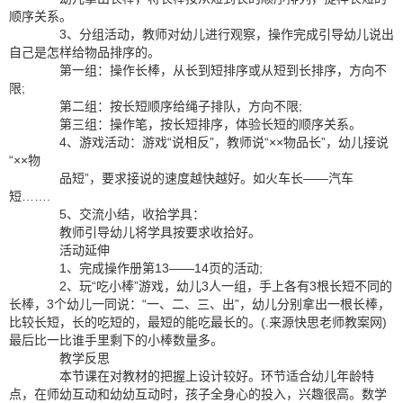
顺序关系。
3、分组活动，教师对幼儿进行观察，操作完成引导幼儿说出
自己是怎样给物品排序的。
第一组：操作长棒，从长到短排序或从短到长排序，方向不
限;
第二组：按长短顺序给绳子排队，方向不限;
第三组：操作笔，按长短排序，体验长短的顺序关系。
4、游戏活动：游戏“说相反”，教师说“××物品长”，幼儿接说
“××物
品短”，要求接说的速度越快越好。如火车长——汽车
短…….
5、交流小结，收拾学具：
教师引导幼儿将学具按要求收拾好。
活动延伸
1、完成操作册第13——14页的活动;
2、玩“吃小棒”游戏，幼儿3人一组，手上各有3根长短不同的
长棒，3个幼儿一同说：“一、二、三、出”，幼儿分别拿出一根长棒，
比较长短，长的吃短的，最短的能吃最长的。(.来源快思老师教案网)
最后比一比谁手里剩下的小棒数量多。
教学反思
本节课在对教材的把握上设计较好。环节适合幼儿年龄特
点，在师幼互动和幼幼互动时，孩子全身心的投入，兴趣很高。数学