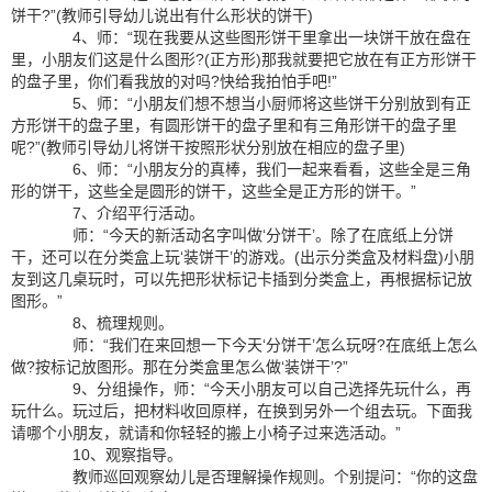
饼干?”(教师引导幼儿说出有什么形状的饼干)
4、师：“现在我要从这些图形饼干里拿出一块饼干放在盘在
里，小朋友们这是什么图形?(正方形)那我就要把它放在有正方形饼干
的盘子里，你们看我放的对吗?快给我拍怕手吧!”
5、师：“小朋友们想不想当小厨师将这些饼干分别放到有正
方形饼干的盘子里，有圆形饼干的盘子里和有三角形饼干的盘子里
呢?”(教师引导幼儿将饼干按照形状分别放在相应的盘子里)
6、师：“小朋友分的真棒，我们一起来看看，这些全是三角
形的饼干，这些全是圆形的饼干，这些全是正方形的饼干。”
7、介绍平行活动。
师：“今天的新活动名字叫做‘分饼干’。除了在底纸上分饼
干，还可以在分类盒上玩‘装饼干’的游戏。(出示分类盒及材料盘)小朋
友到这几桌玩时，可以先把形状标记卡插到分类盒上，再根据标记放
图形。”
8、梳理规则。
师：“我们在来回想一下今天‘分饼干’怎么玩呀?在底纸上怎么
做?按标记放图形。那在分类盒里怎么做‘装饼干’?”
9、分组操作，师：“今天小朋友可以自己选择先玩什么，再
玩什么。玩过后，把材料收回原样，在换到另外一个组去玩。下面我
请哪个小朋友，就请和你轻轻的搬上小椅子过来选活动。”
10、观察指导。
教师巡回观察幼儿是否理解操作规则。个别提问：“你的这盘