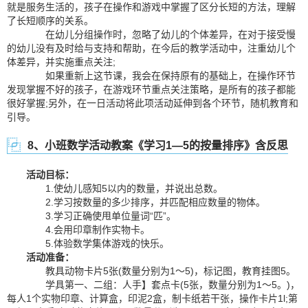
就是服务生活的，孩子在操作和游戏中掌握了区分长短的方法，理解
了长短顺序的关系。
在幼儿分组操作时，忽略了幼儿的个体差异，在对于接受慢
的幼儿没有及时给与支持和帮助，在今后的教学活动中，注重幼儿个
体差异，并实施重点关注;
如果重新上这节课，我会在保持原有的基础上，在操作环节
发现掌握不好的孩子，在游戏环节重点关注策略，是所有的孩子都能
很好掌握;另外，在一日活动将此项活动延伸到各个环节，随机教育和
引导。
8、小班数学活动教案《学习1―5的按量排序》含反思
活动目标：
1.使幼儿感知5以内的数量，并说出总数。
2.学习按数量的多少排序，并匹配相应数量的物体。
3.学习正确使甩单位量词“匹”。
4.会用印章制作实物卡。
5.体验数学集体游戏的快乐。
活动准备：
教具动物卡片5张(数量分别为1～5)，标记图，教育挂图5。
学具第一、二组：人手】套点卡(5张，数量分别为1～5。)，
每人1个实物印章、计算盒，印泥2盒，制卡纸若干张，操作卡片1l;第