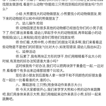
找朋友做游戏.看是什么动物?你能给三只熊找到相应的好朋友吗?为什
么?
小结:大熊要找大的动物做朋友,小熊要找小的动物做朋友,剩
下来的动物就可以和中间的熊做朋友了.
六、幼儿操作,检验
师:动物园里还有很多其他的动物都已经放在你们的小凳子底
下了,你们拿出来看看,请幼儿举起手中大的动物摇摇,再举起最小的动
物摇摇(幼儿上来粘贴)现在请你们帮他们找朋友吧.
师:你们看,大熊中熊,小熊他们的朋友可真多啊,我们来看看这
些动物是不是他们的好朋友?(比对大小,如发现错误,请幼儿指出纠正)
七、延伸活动
师:玩累了,我有两块正方形的饼干,你们用眼睛看不出大小的
时候,有其他的好办法知道谁大谁小吗?
这时候我有个好办法,我们可以把两块饼干重叠在一起,一边对
齐,看看哪个有多出来边缘那就哪个比较大。
现在请小朋友到后面每人拿一块饼干和不同颜色的好朋友叠
在一起比一比看看谁的大,谁的小。
八、舞蹈游戏:三只熊(用身体动作来表示大小)
师:今天大家都很开心,我们来学学大熊和小熊的动作来跳舞
吧,我们用身体来表示大熊,我们用缩起来动作来表示小熊,好好一起来
跳舞吧。