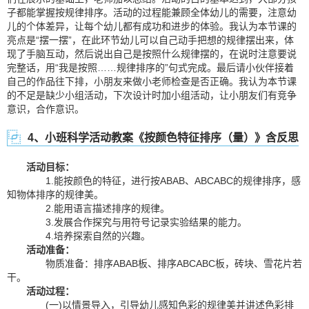
子都能掌握按规律排序。活动的过程能兼顾全体幼儿的需要，注意幼
儿的个体差异，让每个幼儿都有成功和进步的体验。我认为本节课的
亮点是“摆一摆”，在此环节幼儿可以自己动手把想的规律摆出来，体
现了手脑互动，然后说出自己是按照什么规律摆的，在说时注意要说
完整话，用“我是按照……规律排序的”句式完成。最后请小伙伴接着
自己的作品往下排，小朋友来做小老师检查是否正确。我认为本节课
的不足是缺少小组活动，下次设计时加小组活动，让小朋友们有竞争
意识，合作意识。
4、小班科学活动教案《按颜色特征排序（量）》含反思
活动目标：
1.能按颜色的特征，进行按ABAB、ABCABC的规律排序，感
知物体排序的规律美。
2.能用语言描述排序的规律。
3.发展合作探究与用符号记录实验结果的能力。
4.培养探索自然的兴趣。
活动准备：
物质准备：排序ABAB板、排序ABCABC板，砖块、雪花片若
干。
活动过程：
(一)以情景导入，引导幼儿感知色彩的规律美并讲述色彩排