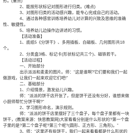
形。(重点)
2、能按形状标记对图形进行归类。(难点)
3、对图形归类的活动感兴趣，能专心完成自己的活动。
4、通过各种感官训练培养幼儿对计算的兴致及思维的准确
性、敏捷性。
5、培养幼儿边操作边讲述的习惯。
【活动准备】
1、底纸5《分饼干》、多用插板、白磁板、几何图形共18
个。
2、分类盒3格、标记卡(形状标记共三个)、磁铁若干。
【活动过程】
一、开始部分
出示派派和麦麦的图片。师：“这是谁啊?它们要和我们一起
做游戏，让我们一起来欢迎它们吧!”
二、基础部分
1、介绍情景，激发幼儿兴趣。
师：“派派的饼干店开张了，但是饼干还没有分好，谁想来做
小厨师帮忙分饼干啊?”
2、学习图形命名，演示规则。
师：“派派的饼干店里摆好了三个盘子，每个盘子里都有一块
饼干，(教案来源：快思教案网)大家看看分别是什么形状的?第一个盘
子里的是?第二个盘子呢?第三个呢?(圆形、正方形、三角形)。”
3、师：“这里还有些饼干，我们一起来看看都是什么形状的