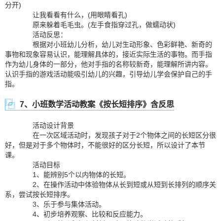
分开)
让我看看有什么，(用眼睛看孔)
原来躲着毛毛虫。(左手食指穿过孔，做蠕动状)
活动反思：
根据对小班幼儿分析，幼儿对生动形象、色彩鲜艳、新奇的
事物和现象容易认识，能理解具体的，接近实际生活的事物。而手指
作为幼儿身体的一部分，他对手指的名称较新奇，能理解所讲内容。
认识手指的游戏活动能吸引幼儿的兴趣，引导幼儿学会保护自己的手
指。
7、小班数学活动教案《按长短排序》含反思
活动设计背景
在一次区域活动时，发现孩子对于2个物体之间的长短区分很
好，但是对于多个物体时，不能很好的区分长短，所以设计了本节
课。
活动目标
1、能辨别5个以内物体的长短。
2、在操作活动中体验物体从长到短或从短到长排列的顺序关
系，尝试按长短排序。
3、乐于参与集体活动。
4、初步培养观察、比较和反应能力。