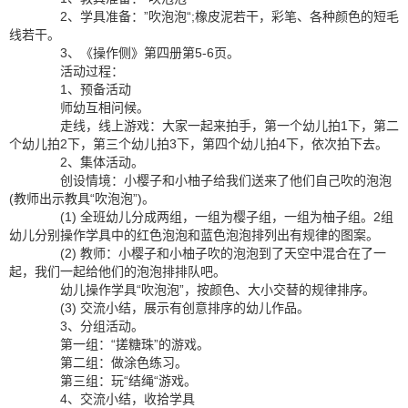
2、学具准备：”吹泡泡“;橡皮泥若干，彩笔、各种颜色的短毛
线若干。
3、《操作侧》第四册第5-6页。
活动过程：
1、预备活动
师幼互相问候。
走线，线上游戏：大家一起来拍手，第一个幼儿拍1下，第二
个幼儿拍2下，第三个幼儿拍3下，第四个幼儿拍4下，依次拍下去。
2、集体活动。
创设情境：小樱子和小柚子给我们送来了他们自己吹的泡泡
(教师出示教具“吹泡泡”)。
(1) 全班幼儿分成两组，一组为樱子组，一组为柚子组。2组
幼儿分别操作学具中的红色泡泡和蓝色泡泡排列出有规律的图案。
(2) 教师：小樱子和小柚子吹的泡泡到了天空中混合在了一
起，我们一起给他们的泡泡排排队吧。
幼儿操作学具“吹泡泡”，按颜色、大小交替的规律排序。
(3) 交流小结，展示有创意排序的幼儿作品。
3、分组活动。
第一组：“搓糖珠”的游戏。
第二组：做涂色练习。
第三组：玩“结绳“游戏。
4、交流小结，收拾学具