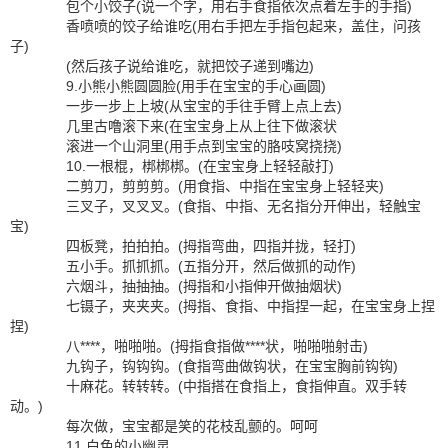
包个小饺子(说一个字，用右手食指依次点着左手的手指)
香喷喷的饺子给谁吃(用右手把左手指包起来，盖住，问孩
子)
(然后孩子说给谁吃，就把饺子递到嘴边)
9.小熊小熊圆圆脸(用手在宝宝的手心画圆)
一步一步上上坡(从宝宝的手往手臂上点上去)
几里古噜滚下来(在宝宝身上从上往下做滚状
滚进一个山洞里(用手点到宝宝的胳吱窝挠挠)
10.一根棍，梆梆梆。(在宝宝身上轻轻敲打)
二剪刀，剪剪剪。(用食指、中指在宝宝身上轻轻夹)
三叉子，叉叉叉。(食指、中指、无名指分开伸出，轻触宝
宝)
四板凳，拍拍拍。(拇指弯曲，四指并拢，轻打)
五小手。抓抓抓。(五指分开，然后做抓的动作)
六烟斗，抽抽抽。(拇指和小指伸开做抽烟状)
七镊子，夹夹夹。(拇指、食指、中指捏一起，在宝宝身上捏
捏)
八****，啪啪啪。(拇指食指做****状，啪啪啪射击)
九钩子，钩钩钩。(食指弯曲做钩状，在宝宝胸前钩钩)
十麻花。转转转。(中指搭在食指上，食指伸直。双手转
动。)
每次做，宝宝都是笑的花枝乱颤的。呵呵
11.白色的小幽灵