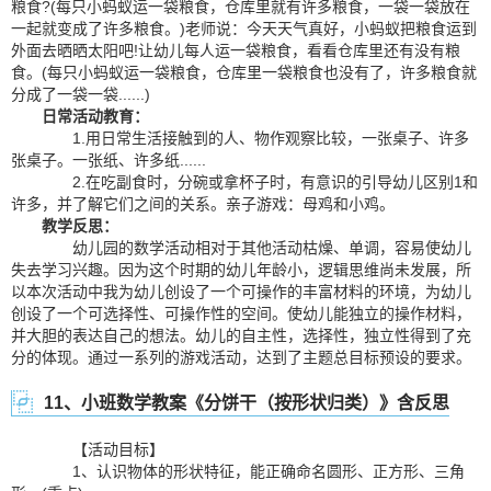
粮食?(每只小蚂蚁运一袋粮食，仓库里就有许多粮食，一袋一袋放在
一起就变成了许多粮食。)老师说：今天天气真好，小蚂蚁把粮食运到
外面去晒晒太阳吧!让幼儿每人运一袋粮食，看看仓库里还有没有粮
食。(每只小蚂蚁运一袋粮食，仓库里一袋粮食也没有了，许多粮食就
分成了一袋一袋......)
日常活动教育：
1.用日常生活接触到的人、物作观察比较，一张桌子、许多
张桌子。一张纸、许多纸......
2.在吃副食时，分碗或拿杯子时，有意识的引导幼儿区别1和
许多，并了解它们之间的关系。亲子游戏：母鸡和小鸡。
教学反思：
幼儿园的数学活动相对于其他活动枯燥、单调，容易使幼儿
失去学习兴趣。因为这个时期的幼儿年龄小，逻辑思维尚未发展，所
以本次活动中我为幼儿创设了一个可操作的丰富材料的环境，为幼儿
创设了一个可选择性、可操作性的空间。使幼儿能独立的操作材料，
并大胆的表达自己的想法。幼儿的自主性，选择性，独立性得到了充
分的体现。通过一系列的游戏活动，达到了主题总目标预设的要求。
11、小班数学教案《分饼干（按形状归类）》含反思
【活动目标】
1、认识物体的形状特征，能正确命名圆形、正方形、三角