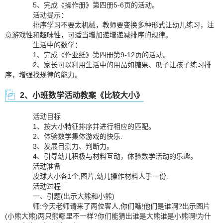
5、完成《操作册》第四册5-6页的活动。
活动提示：
排序学习不要太机械，教师要变换多种形式让幼儿练习，注
意游戏性和趣味性，可适当增加递增递减排序的规律。
生活中的数学：
1、完成《作业纸》第四册第9-12页的活动。
2、家长可以利用生活中的用品如糖果、瓜子让孩子练习排
序，增强找规律的能力。
2、小班数学活动教案《比较大小》
活动目标
1、按大小特征排序并进行相应的匹配。
2、体验数学集体游戏的快乐.
3、发展目测力、判断力。
4、引导幼儿积极与材料互动，体验数学活动的乐趣。
活动准备
皮球大小各1个,图片,幼儿操作材料人手一份.
活动过程
一、引题(出示大熊和小熊)
师:今天老师请来了两位客人,你们瞧!他们是谁啊?出示图片
(小熊大熊)两只熊哪里不一样?你们能猜出谁是大熊谁是小熊啊!为什