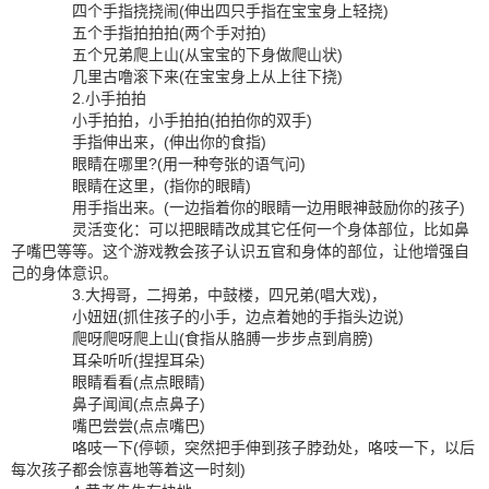
四个手指挠挠闹(伸出四只手指在宝宝身上轻挠)
五个手指拍拍拍(两个手对拍)
五个兄弟爬上山(从宝宝的下身做爬山状)
几里古噜滚下来(在宝宝身上从上往下挠)
2.小手拍拍
小手拍拍，小手拍拍(拍拍你的双手)
手指伸出来，(伸出你的食指)
眼睛在哪里?(用一种夸张的语气问)
眼睛在这里，(指你的眼睛)
用手指出来。(一边指着你的眼睛一边用眼神鼓励你的孩子)
灵活变化：可以把眼睛改成其它任何一个身体部位，比如鼻
子嘴巴等等。这个游戏教会孩子认识五官和身体的部位，让他增强自
己的身体意识。
3.大拇哥，二拇弟，中鼓楼，四兄弟(唱大戏)，
小妞妞(抓住孩子的小手，边点着她的手指头边说)
爬呀爬呀爬上山(食指从胳膊一步步点到肩膀)
耳朵听听(捏捏耳朵)
眼睛看看(点点眼睛)
鼻子闻闻(点点鼻子)
嘴巴尝尝(点点嘴巴)
咯吱一下(停顿，突然把手伸到孩子脖劲处，咯吱一下，以后
每次孩子都会惊喜地等着这一时刻)