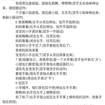
哥哥旁边是姐姐，姐姐在跳舞，嚓嚓嚓(双手无名指单伸出
来，做绕圈动作)
个子最小就是我，我在敲小鼓，东东东(双手小指单伸出来，
做敲小鼓动作)
6.爸爸瞧瞧(左手从背后伸出，张开手指挥动)
妈妈看看(右手从背后伸出，张开手指挥动)
宝宝的小手真好看(双手一齐摇动)
爸爸瞧瞧(闭合左手，往背后收)
妈妈看看(闭合右手，往背后收)
宝宝的小手不见了(双手都放在背后了)
爸爸妈妈快来看
宝宝的小手出现了(双手从背后再拿出来)
7.我(指着自己，表情夸张)是一个大苹果(双手张开表示“大”)
小朋友们都爱我(双手食指点着前面的人)
请你先去洗洗手(双手做洗手的动作)
要是手脏(用右手食指点着左手手掌)
别碰我!(挥动右手表示“不”)
8.包饺子
小手摊开，咱们来包饺子吧(伸出左手手掌)
擀擀皮(右手在左手上做擀皮状)
和了和了(右手手指立起在左手手掌上做和馅的动作，就象手
指在抓挠)