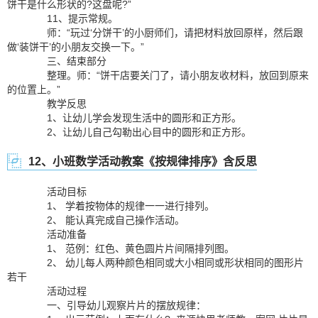
饼干是什么形状的?这盘呢?”
11、提示常规。
师：“玩过‘分饼干’的小厨师们，请把材料放回原样，然后跟
做‘装饼干’的小朋友交换一下。”
三、结束部分
整理。师：“饼干店要关门了，请小朋友收材料，放回到原来
的位置上。”
教学反思
1、让幼儿学会发现生活中的圆形和正方形。
2、让幼儿自己勾勒出心目中的圆形和正方形。
12、小班数学活动教案《按规律排序》含反思
活动目标
1、 学着按物体的规律一一进行排列。
2、 能认真完成自己操作活动。
活动准备
1、 范例：红色、黄色圆片片间隔排列图。
2、 幼儿每人两种颜色相同或大小相同或形状相同的图形片
若干
活动过程
一、引导幼儿观察片片的摆放规律：