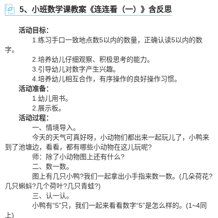
5、小班数学课教案《连连看（一）》含反思
活动目标：
1.练习手口一致地点数5以内的数量，正确认读5以内的数
字。
2.培养幼儿仔细观察、积极思考的能力。
3.引导幼儿对数字产生兴趣。
4.培养幼儿相互合作，有序操作的良好操作习惯。
活动准备：
1.幼儿用书。
2.展示板。
活动过程：
一、情境导入。
今天的天气可真好呀，小动物们都出来一起玩儿了，小鸭来
到了池塘边，看看，都有哪些小动物在这儿玩呢?
师：除了小动物图上还有什么?
二、数一数。
图上有几只小鸭?我们一起拿出小手指来数一数。(几朵荷花?
几只蝌蚪?几个荷叶?几只青蛙?)
三、认一认。
小鸭有“5”只，我们一起来看看数字“5”是怎么样的。(1~4同
上)