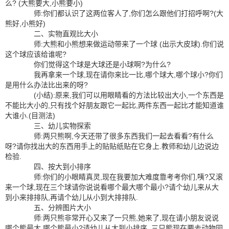
么? (大熊要大,小熊要小)
师:你们都认识了这两位客人了,你们怎么跟他们打招呼啊?(大
熊好,小熊好)
二、实物直观比大小
师:大熊和小熊想来做运动带来了一个球 (出示大皮球).你们说
这个球应该给谁呢?
你们觉得这个球是大球还是小球啊?为什么?
我再拿来一个球,现在请你来比一比,哪个球大,哪个球小?你们
是用什么办法比出来的呀?
(小结):原来,我们可以用眼睛看的方法比较出大小,一个东西是
不能比大小的,只有找个好朋友跟它一起比,两件东西一起比才能知道谁
大谁小.(目测法)
三、幼儿实物探索
师:两只熊啊,今天还带了很多东西我们一起去看看?有什么
呀?请你找出大的东西用手上的贴贴纸贴在它身上.教师和幼儿边说边
检验.
四、按大到小排序
师:你们的小眼睛真灵,现在我要加大难度靠考考你们,咦?又滚
来一个球,现在三个球请你说说看哪个最大哪个最小?请个幼儿来从大
到小来排排队,再请个幼儿从小到大排排队.
五、分辨图片大小
师:两只熊非常开心又来了一只熊,她来了,现在请小朋友说说
哪个熊最大,哪个熊最小?请幼儿从大到小排序. 三只熊现在要去动物园