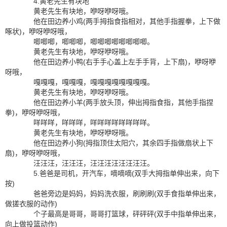
4.黄老先生有块地
黄老先生有块地，咿呀咿呀哦。
他在田边养小鸡(两手拇指食指相对，其他手指握拳，上下做
啄状)，咿呀咿呀哦，
唧唧唧，唧唧唧，唧唧唧唧唧唧唧唧。
黄老先生有块地，咿呀咿呀哦。
他在田边养小鸭(右手手心盖上左手手背，上下扇)，咿呀咿
呀哦，
嘎嘎嘎，嘎嘎嘎，嘎嘎嘎嘎嘎嘎嘎嘎。
黄老先生有块地，咿呀咿呀哦。
他在田边养小羊(两手放头顶，伸出拇指食指，其他手指捏
拳)，咿呀咿呀哦，
咩咩咩，咩咩咩，咩咩咩咩咩咩咩咩。
黄老先生有块地，咿呀咿呀哦。
他在田边养小狗(拇指顶住太阳穴，其余四手指做扇状上下
扇)，咿呀咿呀哦，
汪汪汪，汪汪汪，汪汪汪汪汪汪汪汪。
5.爸爸是司机，开汽车，嘀嘀嘀(双手大拇指单伸出来，向下
按)
爸爸旁边是妈妈，妈妈洗衣服，刷刷刷(双手食指单伸出来，
做搓衣服的动作)
个子最高是哥哥，哥哥打篮球，砰砰砰(双手中指单伸出来，
向上做投篮动作)