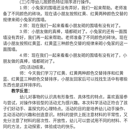
(三)引导幼儿按颜色特征排序进行操作。
1.师：小兔家的围墙还没有弄好，我们一起来帮助。老师准
备了不同颜色的砖块。现在请小朋友按照红黄、红黄两种颜色交替的
规律来砌小兔家的围墙。
2.师：现在我们一起来看看小朋友砌的围墙有没有对了。
3.师：小朋友做的真棒，墙都砌对了。小兔家的还有一面围
墙没有弄好，我们再一起来帮助。老师准备了不同颜色的砖块。现在
请小朋友按照红黄蓝、红黄蓝三种颜色交替的规律来砌小兔家的这一
面围墙。
4.师：现在我们一起来看看小朋友砌的围墙有没有对了，小
朋友做的真棒，墙都砌对了。
(四)活动结束。
师：今天我们学习了红黄、红黄两种颜色交替排序和红黄
蓝、红黄蓝三种颜色交替排序，小朋友回家后可以找找生活中有哪些
东西也是这样排序的。
教学反思：
幼儿对事物的认识具有形象性、具体性的特点，喜欢直接参
与尝试，对操作体验型的活动尤为感兴趣。本次科学活动正符合了孩
子们好动手、喜探究的心理特点。活动的目的是培养幼儿动手操作、
主动活动的兴趣和创造意识。材料的提供上既注意材料的平常性，又
充分注意了材料的层次性、开放性，幼儿可以尝试用不同的材料、不
同的方法，主动探索，体验成功的快乐。