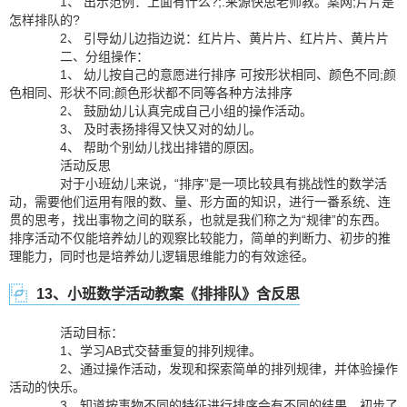
1、 出示范例：上面有什么?;.来源快思老师教。案网;片片是
怎样排队的?
2、 引导幼儿边指边说：红片片、黄片片、红片片、黄片片
二、分组操作：
1、 幼儿按自己的意愿进行排序 可按形状相同、颜色不同;颜
色相同、形状不同;颜色形状都不同等各种方法排序
2、 鼓励幼儿认真完成自己小组的操作活动。
3、 及时表扬排得又快又对的幼儿。
4、 帮助个别幼儿找出排错的原因。
活动反思
对于小班幼儿来说，“排序”是一项比较具有挑战性的数学活
动，需要他们运用有限的数、量、形方面的知识，进行一番系统、连
贯的思考，找出事物之间的联系，也就是我们称之为“规律”的东西。
排序活动不仅能培养幼儿的观察比较能力，简单的判断力、初步的推
理能力，同时也是培养幼儿逻辑思维能力的有效途径。
13、小班数学活动教案《排排队》含反思
活动目标：
1、学习AB式交替重复的排列规律。
2、通过操作活动，发现和探索简单的排列规律，并体验操作
活动的快乐。
3、知道按事物不同的特征进行排序会有不同的结果，初步了