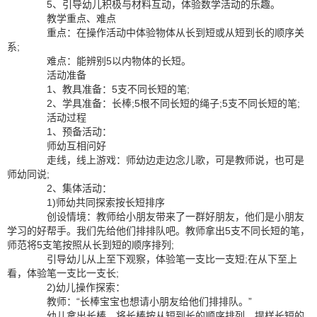
5、引导幼儿积极与材料互动，体验数学活动的乐趣。
教学重点、难点
重点：在操作活动中体验物体从长到短或从短到长的顺序关
系;
难点：能辨别5以内物体的长短。
活动准备
1、教具准备：5支不同长短的笔;
2、学具准备：长棒;5根不同长短的绳子;5支不同长短的笔;
活动过程
1、预备活动：
师幼互相问好
走线，线上游戏：师幼边走边念儿歌，可是教师说，也可是
师幼同说;
2、集体活动：
1)师幼共同探索按长短排序
创设情境：教师给小朋友带来了一群好朋友，他们是小朋友
学习的好帮手。我们先给他们排排队吧。教师拿出5支不同长短的笔，
师范将5支笔按照从长到短的顺序排列;
引导幼儿从上至下观察，体验笔一支比一支短;在从下至上
看，体验笔一支比一支长;
2)幼儿操作探索：
教师：“长棒宝宝也想请小朋友给他们排排队。”
幼儿拿出长棒，将长棒按从短到长的顺序排列，提样长短的