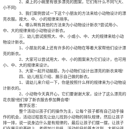
2、桌上的小碗里有很多漂亮的图案，它们有什么不同?(大、
小不同)
3、我们案例尝试一下这个小朋友的方法来给小动物设计的漂
亮衣服。按大、中、小的规律来排序。
4、哪么啊有其他的方法来为小动物设计新衣?尝试用小、
中、大的规律来给小动物设计新衣。
三、幼儿尝试按照大、中、小或小、中、大的规律来给小动
物设计新衣。
1、小朋友的桌上还有许多的小动物在等着大家帮他们设计漂
亮的新衣。
2、大家可以尝试用大、中、小的图案来为它们设计，也可用
小、中、大的规律来设计。
3、大家一起开动脑筋，为小动物们设计出漂亮的新衣来哦!
四、幼儿相互介绍、展示自己做的新衣。
1、请幼儿来介绍一下，你是按照什么样的规律来为小动物设
计新衣的。
2、小动物今天真开心，它们要谢谢大家，设计了这么漂亮的
花衣服!他们穿了新衣服去参加舞会喽!
教学反思：
整个活动以孩子们的操作为主，让每个孩子都有自己动手操
作的机会，活动过程首先让幼儿找到小动物的排队规律，然后让孩子
排一排，说一说身边什么是有规律的，最后让孩子们摆一摆，让孩子
们在展示的基础上，老师加以总结。活动的目的基本达到，大部分孩