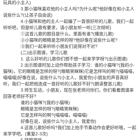
玩具的小主人)
3.那小猫咪喜欢他的小主人吗?为什么呢?他好像在和小主人
说些什么?(让孩子自由说)
4.小猫咪和他的主人一起编了一首很好听的儿歌，我们一起
听听吧，但是听儿歌有要求，请小朋友听一听(三次倾听)
①这首儿歌的题目是什么，里面有谁?(播放儿歌)
②小猫咪的眼睛是怎样的呀?他好像在说些什么呢?
③我们一起来听听小朋友们说得对不对?
(二)出示图谱，学习儿歌
1. 这么好听的儿歌你们想不想一起来学学呀?(出示图谱)
2.出示图谱时加上动作帮助孩子学习：谁的小猫咪?(我的小
猫咪)，它的眼睛是怎样的呀?(眼睛笑眯眯)它是怎样叫的啊?(喵喵喵，
喵喵喵)好像在说，说些什么?(小主人，我爱你)小朋友的声音真好
听，我们一起把他连成一首好听的儿歌好不好?(朗读整首儿歌)
3.师生互动，小朋友，现在张老师问你们，你们看着图谱来
回答老师好不好?
谁的小猫咪?(我的小猫咪)
眼睛是怎样的呀?(眼睛笑眯眯)
它是怎样叫的啊?(喵喵喵，喵喵喵)
好像在说，说些什么?(小主人，我爱你)
4.这首儿歌好听吗?我们加上拍手节奏动作会更好听哦，一起
来学学吧。(重复2-3次)