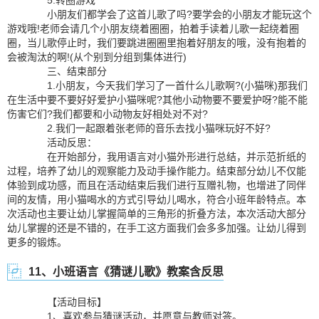
5.转圈游戏
小朋友们都学会了这首儿歌了吗?要学会的小朋友才能玩这个
游戏哦!老师会请几个小朋友绕着圈圈，拍着手读着儿歌一起绕着圈
圈，当儿歌停止时，我们要跳进圈圈里抱着好朋友的哦，没有抱着的
会被淘汰的啊!(从个别到分组到集体进行)
三、结束部分
1.小朋友，今天我们学习了一首什么儿歌啊?(小猫咪)那我们
在生活中要不要好好爱护小猫咪呢?其他小动物要不要爱护呀?能不能
伤害它们?我们都要和小动物友好相处对不对?
2.我们一起跟着张老师的音乐去找小猫咪玩好不好?
活动反思：
在开始部分，我用语言对小猫外形进行总结，并示范折纸的
过程，培养了幼儿的观察能力及动手操作能力。结束部分幼儿不仅能
体验到成功感，而且在活动结束后我们进行互赠礼物，也增进了同伴
间的友情，用小猫喝水的方式引导幼儿喝水，符合小班年龄特点。本
次活动也主要让幼儿掌握简单的三角形的折叠方法，本次活动大部分
幼儿掌握的还是不错的，在手工这方面我们会多多加强。让幼儿得到
更多的锻炼。
11、小班语言《猜谜儿歌》教案含反思
【活动目标】
1、喜欢参与猜谜活动，并愿意与教师对答。