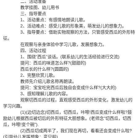
二、活动准备
教学挂图、幼儿用书
三、指导要点
1、活动重点：有感情地朗读儿歌。
2、活动难点：感受儿歌的形象美，萌发幼儿的想象力。
3、指导要点：借助实物观察的方法，只管感受西瓜的外形特
征。
在观察与亲身体验中学习儿歌，发展想象力。
四、活动过程
1、围绕“西瓜”谈话。(联系幼儿的生活经验进行交流)
提问：西瓜的味道怎么样?(甜甜的)
西瓜长的什么样?(圆圆的)
2、完整欣赏儿歌。
教师先介绍儿歌名称再朗读。
提问：宝宝吃完西瓜后独自会变成什么样?(大大的)
3、感知理解儿歌的内容。
观察切西瓜的过程，直观感受西瓜的外形变化，激发幼儿的
学习兴趣。
(1)(边切边念)切西瓜，切西瓜，咔嚓!西瓜变成什么样啦?鼓
励幼儿根据西瓜被切后的外形特征大胆想象。(老师念“切西瓜，切西
瓜，咔嚓!变个碗”).
(2)西瓜切成两半了，我们现在再切，看看还会变成什么啦?
(引导幼儿发挥想象：変只船)