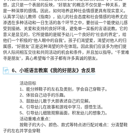
想，这只是一个表层的反映，“好朋友”的概念不仅仅是一种关系，更
是一种深厚的感情。因此，如何培养这种社会情感更具有现实意义。
认真学习幼儿教师《指南》，幼儿的社会态度和社会情感的培养尤应
渗透在多种活动和一日生活的各个环节之中，要创设一个能使幼儿感
受到接纳、关爱和支持的良好环境，避免单一呆板的言语说教。它的
意义是显见的，它所提倡的是赋予幼儿一个良好的“社会的界定”，给
他们一个积极的“他人眼中的自我”。孩子们渴望爱，渴望对他人的归
属感，“好朋友”正是这种渴望的外在体现。因此我们应该多为他们提
供人际间相互交往和共同活动的机会和条件，并且加以指导。“千里难
寻是朋友”，真心希望每个孩子都有许多真诚的朋友。
6、小班语言教案《我的好朋友》含反思
活动目标
1、能分辨鞋子的左右及类别，学会自己穿鞋子。
2、体验自己动手的乐趣。
3、鼓励幼儿敢于大胆表述自己的见解。
4、引导幼儿在故事和游戏中学习，感悟生活。
5、引导幼儿细致观察画面，积发幼儿的想象力。
活动重难点重点：
按鞋子的大小、颜色、款式等特点进行配对难点：分清楚鞋
子的左右并学会穿鞋