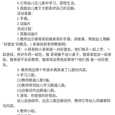
4.引导幼儿在儿歌中学习，感悟生活。
5.鼓励幼儿敢于大胆表述自己的见解。
活动准备：
1.手偶。
2.动画片
活动过程：
1.观看动画片
2.教师出示猴哥哥和猴弟弟的手偶，讲故事，帮助幼儿理解
“好朋友”的概念。(.来源快思老师教案网)
师：小哥哥和小弟弟是一对好朋友，他们每天一起上学、一
起游戏，有好东西一起吃，猴 哥哥搬不动小桌子，猴弟弟就会一起来
抬，猴弟弟不会系鞋带，猴哥哥会帮他系鞋带??他们真 是一对好朋
友。
3. 教师用这两个布袋木偶表演了儿歌的内容。
4.学习儿歌。
(1)教师朗诵儿歌2遍。
(2)教师带领幼儿学习朗诵儿歌。
(3)边做动作边朗诵儿歌。
5.游戏：你是我的好朋友。
幼儿自由结伴，边念儿歌边做动作，教师引导幼儿改编第四
句内容。
6.教师小结。