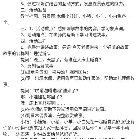
5、通过视听讲结合的互动方式，发展连贯表述的能力。
二、活动准备
教学挂图、背景图;木偶小娃娃，小猪，小羊，小白兔各一
个。
三、1、活动重点：感知理解故事的内容，学习象声词。
2、活动难点：在老师的帮助下学习讲述故事。
四、活动过程
1、完整地讲述故事：导语“今天老师带来一个好听的故事，
故事的名称叫：睡觉觉”。
提问：晚上，天黑了，有谁在大床上睡觉?
2、感知理解故事
(1)出示背景图，引导幼儿观察图片;
(2)逐一出示木偶，运用象声词和动作表演，帮助幼儿理解故
事。
提问：“啪嗒啪嗒啪嗒”谁来了?
嘟，小娃娃钻哪里了?
哇，床上真舒服啊!……
(3)在老师的帮助下尝试运用象声词讲述故事。
(4)观看木偶表演，完整欣赏故事。
小结：小娃娃、小猪、小羊、小白兔在一起睡觉真舒服!还有
许多小动物也想来跟大家一起睡觉，回家以后你们可以学一学小动
物，一边表演一边讲故事给爸爸妈妈听。