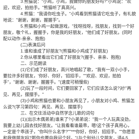
3.熊猫说："小鸡，小鸡，我做你的朋友好吗?"小鸡说："欢
迎，欢迎，拍拍手。"熊猫听了真高兴。
4.熊猫："我请你吃虫子。"小鸡看到熊猫请它吃虫子，有礼貌
地说："谢谢，谢谢，握握手"。
5.熊猫和小鸡一起做游戏，"找呀找呀，找朋友，找到一个好
朋友，敬个礼，握握手，你是我的好朋友，"他们成了好朋友。(同时
配以动作-亲亲、抱抱)
(二)表演后问
1.谁和谁成了好朋友?(熊猫和小鸡成了好朋友)
2.你从哪里看出它们成了好朋友?(握手、亲亲、抱抱)
二、示范朗读
(1)它们成了好朋友，高兴地唱起了歌，"我有一双小小手，
要拉许多好朋友，'你好、你好，'招招手，""欢迎、欢迎，拍拍
手"，"谢谢、谢谢，握握手。"(速度可稍慢些)
(2)玩了一段时间，它们要回家了，它们应该怎么说?对!"再
见、再见，摆摆手。"
(3)小鸡和熊猫也要和小朋友再见了，小朋友对小鸡、熊猫怎
么说?(学习第四句：再见、再见、摆摆手)
三、在交往活动中自然学念儿歌的词句
(1)(出示木偶弟弟)谁来了?小弟弟说："我一个人玩真没劲，
我要上幼儿园去找好朋友。"让我看看谁最乖，嗯!这个孩子真用心，
一定是个乖孩子，"你叫什么名字?""***你好，你好，招招手。""你愿意
和我做朋友吗?那你也要向我问个好。"(与个别幼儿交朋友，请4-5