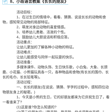
8、小班语言教案《长长的朋友》
活动目标：
1、在过生日的情境中，看看、猜猜、说说长长的动物和食
物，感知常见动物的局部特征。
2、萌发对身边动物的喜爱情感。
3、培养幼儿勇敢、活泼的个性。
4、鼓励幼儿大胆说话和积极应答。
活动重点：
让幼儿更加的了解各种小动物的特征。
活动难点：
让幼儿能感受与同伴一起玩耍的快乐。
活动准备：
多媒体课件、动物头饰、生日快乐歌，小白兔、大象、长颈
鹿、小花猫、小熊猫玩具各一只，各种物品和食物(有长长的围巾、长
长的毛巾、长长铅笔等)。
活动过程：
一、长长的朋友(在说说、猜猜、学学的过程中，感知四位动
物朋友身上的秘密。)
1、今天是小熊的生日，它的好朋友都来为它庆祝生日了，看
一看谁来了?
(1)这是谁?你怎么知道的?