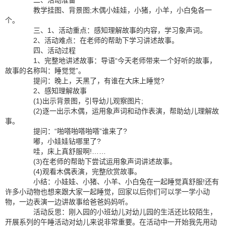
二、活动准备
教学挂图、背景图;木偶小娃娃，小猪，小羊，小白兔各一
个。
三、1、活动重点：感知理解故事的内容，学习象声词。
2、活动难点：在老师的帮助下学习讲述故事。
四、活动过程
1、完整地讲述故事：导语“今天老师带来一个好听的故事，
故事的名称叫：睡觉觉”。
提问：晚上，天黑了，有谁在大床上睡觉?
2、感知理解故事
(1)出示背景图，引导幼儿观察图片;
(2)逐一出示木偶，运用象声词和动作表演，帮助幼儿理解故
事。
提问：“啪嗒啪嗒啪嗒”谁来了?
嘟，小娃娃钻哪里了?
哇，床上真舒服啊!……
(3)在老师的帮助下尝试运用象声词讲述故事。
(4)观看木偶表演，完整欣赏故事。
小结：小娃娃、小猪、小羊、小白兔在一起睡觉真舒服!还有
许多小动物也想来跟大家一起睡觉，回家以后你们可以学一学小动
物，一边表演一边讲故事给爸爸妈妈听。
活动反思：刚入园的小班幼儿对幼儿园的生活还比较陌生，
开展系列的午睡活动对幼儿来说非常重要。在活动中一开始我先用动