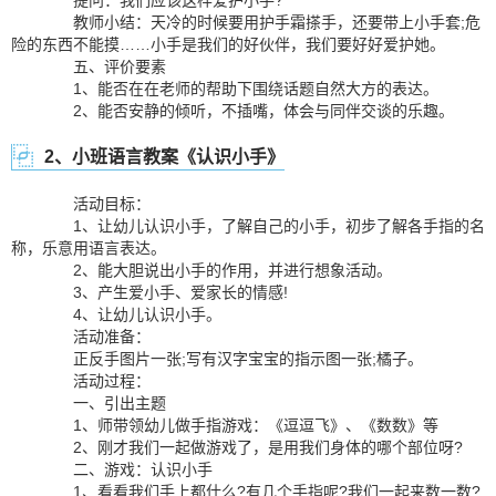
提问：我们应该这样爱护小手?
教师小结：天冷的时候要用护手霜搽手，还要带上小手套;危
险的东西不能摸……小手是我们的好伙伴，我们要好好爱护她。
五、评价要素
1、能否在在老师的帮助下围绕话题自然大方的表达。
2、能否安静的倾听，不插嘴，体会与同伴交谈的乐趣。
2、小班语言教案《认识小手》
活动目标：
1、让幼儿认识小手，了解自己的小手，初步了解各手指的名
称，乐意用语言表达。
2、能大胆说出小手的作用，并进行想象活动。
3、产生爱小手、爱家长的情感!
4、让幼儿认识小手。
活动准备：
正反手图片一张;写有汉字宝宝的指示图一张;橘子。
活动过程：
一、引出主题
1、师带领幼儿做手指游戏：《逗逗飞》、《数数》等
2、刚才我们一起做游戏了，是用我们身体的哪个部位呀?
二、游戏：认识小手
1、看看我们手上都什么?有几个手指呢?我们一起来数一数?