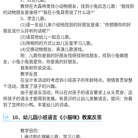
2、欣赏儿歌。
教师在大森林里找小动物朋友，找到小兔后念儿歌："我找到
的动物朋友是谁呀?""我在小兔耳旁说了什么话?"
3、学念儿歌。
(1)请一名幼儿来介绍他找到的好朋友是谁："你想跟你的好
朋友说什么好听的话呢?"
(2)请其他幼儿一起念儿歌。
(3)用相同的方式让幼儿反复学习儿歌。
(4)交换动物朋友，表演儿歌游戏。
附：儿歌你是我的好朋友找呀找呀找朋友，找到小兔做朋
友，小兔小兔我爱你，你是我的好朋友。
我来和你说说话。
教学反思
在设计本活动时考虑到小班孩子的年龄特点，用情景贯穿整
个活动，激发了孩子的兴趣。
由于是语言活动，所以在对孩子的语言要求上从头贯穿，这
样孩子的语言才能得到发展。有意识的让幼儿发散语言，提问：你看
到了怎样的小鸭。丰富幼儿的词语。
10、幼儿园小班语言《小猫咪》教案反思
教学目的：
1.通过图片理解儿歌，学习儿歌。