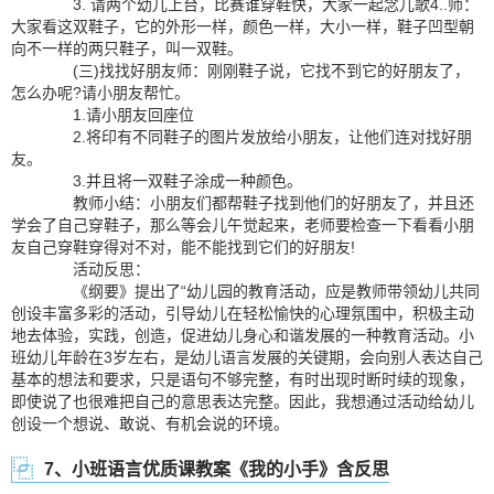
3. 请两个幼儿上台，比赛谁穿鞋快，大家一起念儿歌4..师：
大家看这双鞋子，它的外形一样，颜色一样，大小一样，鞋子凹型朝
向不一样的两只鞋子，叫一双鞋。
(三)找找好朋友师：刚刚鞋子说，它找不到它的好朋友了，
怎么办呢?请小朋友帮忙。
1.请小朋友回座位
2.将印有不同鞋子的图片发放给小朋友，让他们连对找好朋
友。
3.并且将一双鞋子涂成一种颜色。
教师小结：小朋友们都帮鞋子找到他们的好朋友了，并且还
学会了自己穿鞋子，那么等会儿午觉起来，老师要检查一下看看小朋
友自己穿鞋穿得对不对，能不能找到它们的好朋友!
活动反思：
《纲要》提出了“幼儿园的教育活动，应是教师带领幼儿共同
创设丰富多彩的活动，引导幼儿在轻松愉快的心理氛围中，积极主动
地去体验，实践，创造，促进幼儿身心和谐发展的一种教育活动。小
班幼儿年龄在3岁左右，是幼儿语言发展的关键期，会向别人表达自己
基本的想法和要求，只是语句不够完整，有时出现时断时续的现象，
即使说了也很难把自己的意思表达完整。因此，我想通过活动给幼儿
创设一个想说、敢说、有机会说的环境。
7、小班语言优质课教案《我的小手》含反思