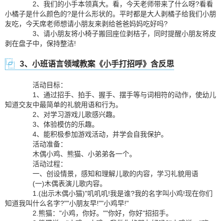
2、我们的小手本领真大。看，今天老师带来了什么呀?看看
小橘子是什么颜色的?是什么形状的。平时都是大人剥橘子给我们小朋
友吃，今天席老师想请小朋友来剥给爸爸妈妈吃好吗?
3、请小朋友将小椅子搬回座位剥桔子，同时提醒小朋友将皮
剥在盘子中，保持整洁!
3、小班语言领域教案《小手打招呼》含反思
活动目标：
1、通过招手、拍手、握手、摆手等与词相符的动作，使幼儿
知道交友中最简单的礼貌用语和行为。
2、对学习游戏儿歌感兴趣。
3、体验模仿的乐趣。
4、能积极参加游戏活动，并学会自我保护。
活动准备：
木偶小鸡、熊猫、小弟弟各一个。
活动过程：
一、创设情景，感知和理解儿歌的内容，学习礼貌用语
(一)木偶表演儿歌内容。
1.(出示木偶小猫)"叽叽叽!我是谁?我的名字叫小鸡!现在你们
知道我叫什么名字?""小朋友早!""小鸡早!"
2.熊猫："小鸡，你好。""你好，你好"招招手。