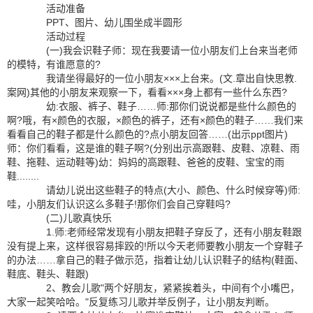
活动准备
PPT、图片、幼儿围坐成半圆形
活动过程
(一)我会识鞋子师：现在我要请一位小朋友们上台来当老师
的模特，有谁愿意的?
我请坐得最好的一位小朋友×××上台来。(文.章出自快思教.
案网)其他的小朋友来观察一下，看看×××身上都有一些什么东西?
幼:衣服、裤子、鞋子……师:那你们说说都是些什么颜色的
啊?哦，有×颜色的衣服，×颜色的裤子，还有×颜色的鞋子……我们来
看看自己的鞋子都是什么颜色的?点小朋友回答……(出示ppt图片)
师：你们看看，这是谁的鞋子啊?(分别出示高跟鞋、皮鞋、凉鞋、雨
鞋、拖鞋、运动鞋等)幼：妈妈的高跟鞋、爸爸的皮鞋、宝宝的雨
鞋........
请幼儿说出这些鞋子的特点(大小、颜色、什么时候穿等)师:
哇，小朋友们认识这么多鞋子!那你们会自己穿鞋吗?
(二)儿歌真快乐
1.师:老师经常发现有小朋友把鞋子穿反了，还有小朋友鞋跟
没有提上来，这样很容易摔跤的!所以今天老师要教小朋友一个穿鞋子
的办法……拿自己的鞋子做示范，指着让幼儿认识鞋子的结构(鞋面、
鞋底、鞋头、鞋跟)
2、教会儿歌"两个好朋友，紧紧挨着头，中间有个小嘴巴，
大家一起笑哈哈。"反复练习儿歌并举反例子，让小朋友判断。