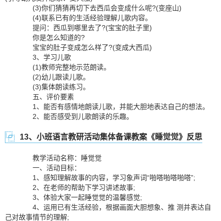
(3)你们猜猜再切下去西瓜会变成什么呢?(变座山)
(4)联系已有的生活经验理解儿歌内容。
提问：西瓜到哪里去了?(宝宝的肚子里)
你是怎么知道的?
宝宝的肚子变成怎么样了?(变成大西瓜)
3、学习儿歌
(1)教师完整地示范朗读。
(2)幼儿跟读儿歌。
(3)集体朗读练习。
五、评价要素
1、能否有感情地朗读儿歌，并能大胆地表达自己的想法。
2、能否感受到儿歌朗读的乐趣。
13、小班语言教研活动集体备课教案《睡觉觉》反思
教学活动名称：睡觉觉
一、活动目标：
1、感知理解故事的内容，学习象声词“啪嗒啪嗒啪嗒”;
2、在老师的帮助下学习讲述故事;
3、体验大家一起睡觉觉的温馨感觉;
4、运用已有生活经验，根据画面大胆想象、推 测并表达自
己对故事情节的理解;