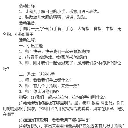
活动目标：
1、让幼儿了解自己的小手，乐意用语言表达。
2、鼓励幼儿大胆的猜猜、讲讲、动动。
活动准备：
手图片一张;字卡片(手背、手心、大拇指、食指、中指、无
名指、小指);橘子
活动过程：
一、引出主题
1、师：快来，快来我们一起来做游戏啦!
2、(放音乐)做游戏。教师边讲边做动作
3、师：刚才我们一起做游戏了，是用我们身体的哪个部位
呀?
二、游戏：认识小手
1、师：看看我们手上都什么?
2、师：有几个手指啊，来数一数?
3、师：你认识他们吗?
指导：(1)我们一起来拉拉勾，拉勾的手指叫什么?
(2)看看我们的黑板在哪里啊?。屈，老师.教案.网出处。你们
用的是那根手指啦，它叫什么?用食指指给我看看，风琴在哪里、电灯
在哪里
(3)宝宝们真聪明，看看我用了哪根手指?
(4)我们把小手拿出来看看谁最高啊?它旁边各有几根手指啊?