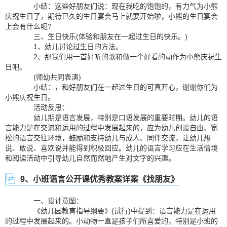
小结：这些好朋友们说：现在我吃的饱饱的，有力气为小熊
庆祝生日了，期待已久的生日宴会马上就要开始啦，小熊的生日宴会
上会有什么呢?
三、生日快乐(体验和朋友在一起过生日的快乐。)
1、幼儿讨论过生日的方法。
2、那我们用一首好听的歌和做一个好看的动作为小熊庆祝生
日吧。
(师幼共同表演)
小结：，和好朋友们在一起过生日的可真开心，谢谢你们为
小熊庆祝生日。
活动反思：
幼儿期是语言发展，特别是口语发展的重要时期。幼儿的语
言能力是在交流和运用的过程中发展起来的，应为幼儿创设自由、宽
松的语言交往环境，鼓励和支持幼儿与成人、同伴交流，让幼儿想
说、敢说、喜欢说并能得到积极回应。幼儿的语言学习应在生活情境
和阅读活动中引导幼儿自然而然地产生对文字的兴趣。
9、小班语言公开课优秀教案详案《找朋友》
一、设计意图：
《幼儿园教育指导纲要》(试行)中提到：语言能力是在运用
的过程中发展起来的。小动物一直是孩子们所喜爱的，特别是小班的