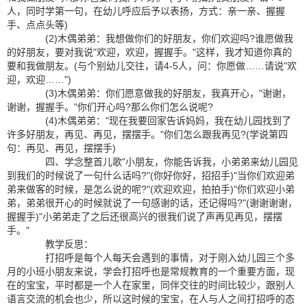
人，同时学第一句，在幼儿呼应后予以表扬，方式：亲一亲、握握
手、点点头等)
(2)木偶弟弟：我想做你们的好朋友，你们欢迎吗?谁愿做我
的好朋友，要对我说"欢迎，欢迎，握握手。"这样，我才知道你真的
要和我做朋友。(与个别幼儿交往，请4-5人，问：你愿做……请说"欢
迎，欢迎……")
(3)木偶弟弟：你们愿意做我的好朋友，我真开心，"谢谢，
谢谢，握握手。"你们开心吗?那么你们怎么说呢?
(4)木偶弟弟："现在我要回家告诉妈妈，我在幼儿园找到了
许多好朋友，再见、再见，摆摆手。"你们怎么跟我再见?(学说第四
句：再见、再见，摆摆手)
四、学念整首儿歌"小朋友，你能告诉我，小弟弟来幼儿园见
到我们的时候说了一句什么话吗?"(你好你好，招招手)"当你们欢迎弟
弟来做客的时候，是怎么说的呢?"(欢迎欢迎，拍拍手)"你们欢迎小弟
弟，弟弟很开心的时候就说了一句感谢的话，还记得吗?"(谢谢谢谢，
握握手)"小弟弟走了之后还很高兴的很我们说了声再见再见，摆摆
手。"
教学反思：
打招呼是每个人每天会遇到的事情，对于刚入幼儿园三个多
月的小班小朋友来说，学会打招呼也是常规教育的一个重要方面，现
在的宝宝，平时都是一个人在家里，同伴交往的时间比较少，跟别人
语言交流的机会也少，所以这时候的宝宝，在人与人之间打招呼的态