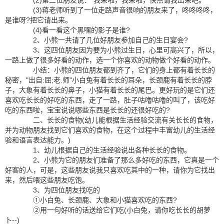
(2)第二位朋友说："我来啦，我来啦，快点请我出来吧。"
(3)蒋老师听到了一位走路声音很响的朋友来了，咚咚咚咚，
是谁呀?把它请出来。
(4)看一看这个黑嘿的影子是谁?
2、小熊一共请了几位好朋友参加自己的生日宴会?
3、这四位朋友因为要为小熊过生日，心里可高兴了，所以，
一路上做了很多好看的动作，选一个你喜欢的动物做个好看的动作。
小结：小熊的四位朋友都到齐了，它们的身上都有着长长的
秘密，"出自:屈;老.师"小白兔有着长长的耳朵，长颈鹿有着长长的脖
子，大象有着长长的鼻子，小猫有着长长的尾巴。更好玩的是它们还
喜欢吃长长的好吃的东西，走了一路，肚子咕噜咕噜的叫了，该吃好
吃的东西啦，宝宝说说哪些东西是长长的还很好吃的?
二、长长的食物(幼儿能根据生活经验交流有关长长的食物，
并为动物朋友找到它们喜欢的食物，在这个过程中丰富幼儿的生活经
验和语言表达能力。)
1、幼儿根据自己的生活经验说出各种长长的食物。
2、小熊为它的朋友们准备了那么多好吃的东西，它真是一个
好客的人，可是，这些朋友说我只喜欢吃其中的一种，请你为它找出
来，然后喂这些朋友吃饱。
3、为四位朋友找吃的
①小白兔、长颈鹿、大象和小猫喜欢吃的东西?
②用一句好听的话送给它们吃(小白兔，请你吃长长的胡萝
卜--)