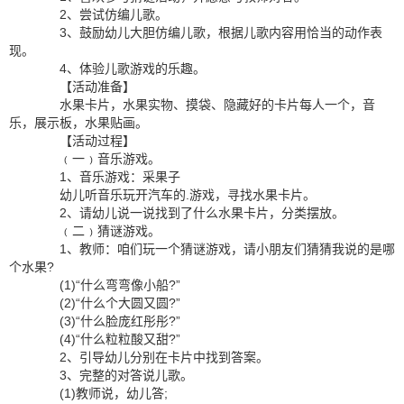
2、尝试仿编儿歌。
3、鼓励幼儿大胆仿编儿歌，根据儿歌内容用恰当的动作表
现。
4、体验儿歌游戏的乐趣。
【活动准备】
水果卡片，水果实物、摸袋、隐藏好的卡片每人一个，音
乐，展示板，水果贴画。
【活动过程】
﹙一﹚音乐游戏。
1、音乐游戏：采果子
幼儿听音乐玩开汽车的.游戏，寻找水果卡片。
2、请幼儿说一说找到了什么水果卡片，分类摆放。
﹙二﹚猜谜游戏。
1、教师：咱们玩一个猜谜游戏，请小朋友们猜猜我说的是哪
个水果?
(1)“什么弯弯像小船?”
(2)“什么个大圆又圆?”
(3)“什么脸庞红彤彤?”
(4)“什么粒粒酸又甜?”
2、引导幼儿分别在卡片中找到答案。
3、完整的对答说儿歌。
(1)教师说，幼儿答;