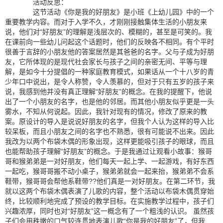
活动反思：
这节活动《你是我的好朋友》是小班《上幼儿园》中的一个
重要教学内容。而对于入学不久，才刚刚接触集体生活的小朋友来
说，他们对“好朋友”的理解是浅层次的、模糊的，甚至是可笑的。我
在课前向一些幼儿问起这个话题时，他们的反映各不相同。有个平时
很善于言辞的小朋友他的答案居然是其爸爸的名字。父与子成为好朋
友，它所体现的是现代社会家长与孩子之间的亲密无间、平等与理
解，是如今十分提倡的一种家庭教育模式，如果话从一个十八岁的青
少年口中说出，是令人称赞，令人羡慕的，但对于只有五岁的孩子来
说，我感到他并没有真正理解“好朋友”的概念。在我的提醒下，他说
出了一个小朋友的名字，也是他的邻居。而其他小朋友似乎更是一头
雾水，不知从何说起。因此，我针对现有的情况，修改了原来的教
案。原设计的导入是说说好朋友的名字，但我个人认为这样的导入比
较呆板，而且小朋友之间的名字也不熟悉，很有可能说不出来。因此
我改为以两个布袋木偶的形象出现，这样更能吸引孩子的眼球，而且
也能帮助孩子理解“好朋友”的概念。于是我通过让观看小故事：猴哥
哥和猴弟弟是一对好朋友，他们每天一起上学、一起游戏，有好东西
一起吃，猴哥哥搬不动小桌子，猴弟弟就会一起来抬，猴弟弟不会系
鞋带，猴哥哥会帮他系鞋带??他们真是一对好朋友。在第二环节，我
就以这两个布袋木偶表演了儿歌的内容，整个活动以布袋木偶贯穿始
终，比较顺利地完成了预设的教学目标。在实施教学过程中，孩子们
兴趣浓厚，同时也对“好朋友”这一概念有了一个粗浅的认识。 虽然孩
子们会用秩嫩的口气较连贯地表演儿歌“你是我的好朋友”了，但我