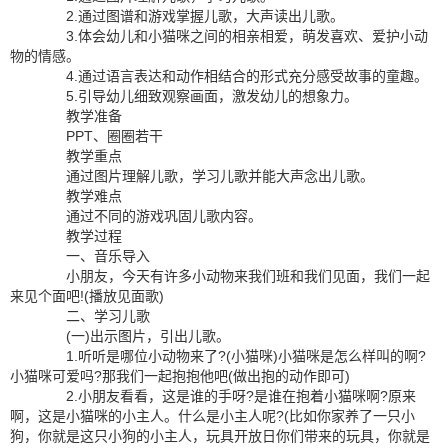
2.通过图谱和游戏掌握儿歌，大声读出儿歌。
3.体会幼儿和小猫咪之间的相亲相爱，萌发喜欢、爱护小动
物的情感。
4.通过语言表达和动作相结合的形式充分感受故事的童趣。
5.引导幼儿细致观察画面，激发幼儿的想象力。
教学准备
PPT、圈圈若干
教学重点
通过图片理解儿歌，学习儿歌并能大声念出儿歌。
教学难点
通过不同的游戏巩固儿歌内容。
教学过程
一、音乐导入
小朋友，今天有许多小动物来我们班和我们见面，我们一起
来见个面吧!(播放见面歌)
二、学习儿歌
(一)出示图片，引出儿歌。
1.听听是哪位小动物来了?(小猫咪)小猫咪是怎么样叫的啊?
小猫咪可爱吗?那我们一起抱抱他吧(做出抱的动作即可)
2.小朋友看看，这是谁的手呀?是谁在抱着小猫咪啊?原来
啊，这是小猫咪的小主人。什么是小主人呢?(比如你家养了一只小
狗，你就是这只小狗的小主人，玩具开放日你们带来的玩具，你就是