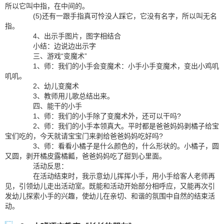
所以它叫中指，在中间的。
(5)还有一跟手指真可怜没人踩它，它没有名字，所以叫无名
指。
4、出示手图片，图字相结合
小结：边说边出示字
三、游戏“变魔术”
1、师：我们的小手会变魔术：小手小手变魔术，变出小鸡叽
叽叽。
2、幼儿变魔术
3、教师用儿歌总结出来。
四、能干的小手
1、师：我们的小手除了变魔术外，还可以干吗?
2、师：我们的小手本领真大。平时都是爸爸妈妈剥橘子给宝
宝们吃的，今天就请宝宝门来剥给爸爸妈妈吃好吗?
3、师：看看小橘子是什么颜色的，什么形状的。小橘子，圆
又圆，剥开橘皮露橘瓤，爸爸妈妈吃了甜到心里面。
活动反思：
在活动结束时，我示意幼儿挥挥小手，用小手给客人老师再
见，引领幼儿走出活动室。既能和活动开始部分相呼应，又能再次引
发幼儿探索小手的兴趣，使幼儿在亲切、和谐的氛围中自然的结束活
动。