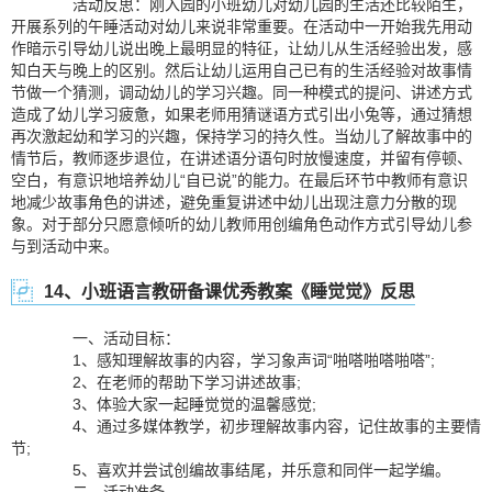
活动反思：刚入园的小班幼儿对幼儿园的生活还比较陌生，
开展系列的午睡活动对幼儿来说非常重要。在活动中一开始我先用动
作暗示引导幼儿说出晚上最明显的特征，让幼儿从生活经验出发，感
知白天与晚上的区别。然后让幼儿运用自己已有的生活经验对故事情
节做一个猜测，调动幼儿的学习兴趣。同一种模式的提问、讲述方式
造成了幼儿学习疲惫，如果老师用猜谜语方式引出小兔等，通过猜想
再次激起幼和学习的兴趣，保持学习的持久性。当幼儿了解故事中的
情节后，教师逐步退位，在讲述语分语句时放慢速度，并留有停顿、
空白，有意识地培养幼儿“自已说”的能力。在最后环节中教师有意识
地减少故事角色的讲述，避免重复讲述中幼儿出现注意力分散的现
象。对于部分只愿意倾听的幼儿教师用创编角色动作方式引导幼儿参
与到活动中来。
14、小班语言教研备课优秀教案《睡觉觉》反思
一、活动目标：
1、感知理解故事的内容，学习象声词“啪嗒啪嗒啪嗒”;
2、在老师的帮助下学习讲述故事;
3、体验大家一起睡觉觉的温馨感觉;
4、通过多媒体教学，初步理解故事内容，记住故事的主要情
节;
5、喜欢并尝试创编故事结尾，并乐意和同伴一起学编。