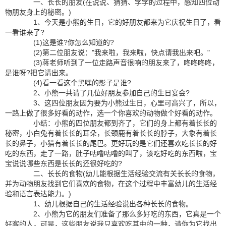
一、长长的朋友(在说说、猜猜、学学的过程中，感知四位动
物朋友身上的秘密。)
1、今天是小熊的生日，它的好朋友都来为它庆祝生日了，看
一看谁来了?
(1)这是谁?你怎么知道的?
(2)第二位朋友说："我来啦，我来啦，快点请我出来吧。"
(3)蒋老师听到了一位走路声音很响的朋友来了，咚咚咚咚，
是谁呀?把它请出来。
(4)看一看这个黑嘿的影子是谁?
2、小熊一共请了几位好朋友参加自己的生日宴会?
3、这四位朋友因为要为小熊过生日，心里可高兴了，所以，
一路上做了很多好看的动作，选一个你喜欢的动物做个好看的动作。
小结：小熊的四位朋友都到齐了，它们的身上都有着长长的
秘密，小白兔有着长长的耳朵，长颈鹿有着长长的脖子，大象有着长
长的鼻子，小猫有着长长的尾巴。更好玩的是它们还喜欢吃长长的好
吃的东西，走了一路，肚子咕噜咕噜的叫了，该吃好吃的东西啦，宝
宝说说哪些东西是长长的还很好吃的?
二、长长的食物(幼儿能根据生活经验交流有关长长的食物，
并为动物朋友找到它们喜欢的食物，在这个过程中丰富幼儿的生活经
验和语言表达能力。)
1、幼儿根据自己的生活经验说出各种长长的食物。
2、小熊为它的朋友们准备了那么多好吃的东西，它真是一个
好客的人，可是，这些朋友说我只喜欢吃其中的一种，请你为它找出