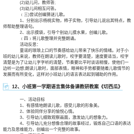
(2)幼儿问，教师答;
(3)幼儿间相互问答。
﹙三)尝试创编猜谜儿歌。
1、分别出示杨桃实物，柿子实物，引导幼儿说出其特点，教
师帮助整理语句。
2、出示摸袋，引导个别幼儿摸水果，创编儿歌。
﹙四﹚将儿歌整理并完整朗诵。
活动反思：
童谣的琅琅上口的节奏感给幼儿带来了快乐的情绪。对于小
班的幼儿来说，教师在朗读儿歌时，咬字要清楚，速度要适当，咬字
清楚是为了让幼儿字字听的清楚，节奏要比平时谈话稍慢，使他们一
边听一边想;朗读儿歌时，面部表情，眼神和手势都要随着儿歌情节的
发展而有所变化，这样对小班幼儿的语言表达起到辅助的作用。
12、小班第一学期语言集体备课教研教案《切西瓜》
一、活动目标
1、有感情地朗读儿歌，感受儿歌的形象美。
2、体验同伴分享的愉悦心情。
3、引导幼儿细致观察画面，激发幼儿的想象力。
4、引导幼儿充分想像合理的故事经过，锻炼自己口语的表达
能力及思维能力，创编出一个完整的故事。