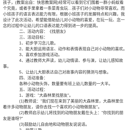
孩子，(教案出自：快思教案网)经常可以看到它们围着一群小蚂蚁看
个究竟，或者手里拿着一条菜青虫玩…孩子们对小动物非常喜欢。而
小班孩子的语言表达能力有限，根据小班孩子的发展特点和兴趣，我
设计了此次活动，希望能借助幼儿对小动物的喜爱，在玩一玩、念一
念的过程中让幼儿的口语表达能力得到进一步的提高。
二、活动内容：《找朋友》
三、活动目标：
1、初步学习念儿歌。
2、能大胆运用语言、动作和表情表现自己对小动物的喜欢。
3、喜欢参加游戏活动。
4、通过教师大声读，幼儿动情读、参与演，让幼儿感知故
事。
5、让幼儿大胆表达自己对故事内容的猜测与想象。
四、活动准备：
各种小动物头饰，数量要有班上幼儿数量的一大半。
五、活动过程：
1、游戏："大森林里找朋友"。
(1)教师说："我们现在来到了美丽的大森林里，大森林里住
着许多动物朋友，请你去找一个喜欢的小动物做朋友"。
(2)教师启示幼儿将找到的动物朋友戴在头上："你找到的朋
友是谁呀?"
(3)鼓励幼儿自由地和动物朋友说说话。