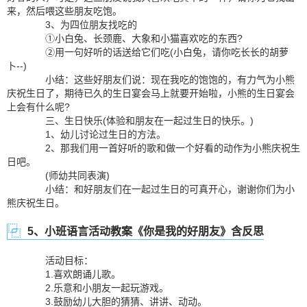
来，然后喂这些朋友吃饱。
3、为四位朋友找吃的
①小白兔、长颈鹿、大象和小猫喜欢吃的东西?
②用一句好听的话送给它们吃(小白兔，请你吃长长的胡萝
卜--)
小结：这些好朋友们说：现在我吃的饱饱的，有力气为小熊
庆祝生日了，期待已久的生日宴会马上就要开始啦，小熊的生日宴会
上会有什么呢?
三、生日快乐(体验和朋友在一起过生日的快乐。)
1、幼儿讨论过生日的方法。
2、那我们用一首好听的歌和做一个好看的动作为小熊庆祝生
日吧。
(师幼共同表演)
小结：和好朋友们在一起过生日的可真开心，谢谢你们为小
熊庆祝生日。
5、小班语言活动教案《你是我的好朋友》含反思
活动目标：
1.喜欢朗诵儿歌。
2.乐意和小朋友一起玩游戏。
3.鼓励幼儿大胆的猜猜、讲讲、动动。