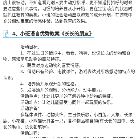
度上很被动，不知道看到别人要主动打招呼，更不知道打招呼的时候
要注意些什么事情，习惯的培养要从小开始，要在宝宝萌芽的状态时
就抓住教育的契机，小班的社会活动应以游戏的成分开展，在游戏中
充分调动宝宝的情感体验，达到教育的效果。
4、小班语言优秀教案《长长的朋友》
活动目标：
1、在过生日的情境中，看看、猜猜、说说长长的动物和食
物，感知常见动物的局部特征。
2、萌发对身边动物的喜爱情感。
3、借助已有经验、电教课件，游戏表达对所熟悉动物特点的
认识。
4、培养幼儿乐观开朗的性格。
5、发展幼儿的观察、分析能力、动手能力。
活动重点：让幼儿更加的了解各种小动物的特征。
活动难点：让幼儿能感受与同伴一起玩耍的快乐。
活动准备：
多媒体课件、动物头饰、生日快乐歌，小白兔、大象、长颈
鹿、小花猫、小熊猫玩具各一只，各种物品和食物(有长长的围巾、长
长的毛巾、长长铅笔等)。
活动过程：