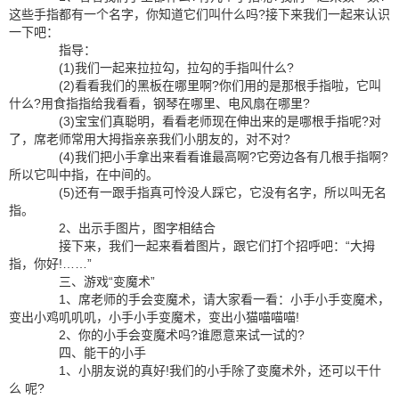
这些手指都有一个名字，你知道它们叫什么吗?接下来我们一起来认识
一下吧：
指导：
(1)我们一起来拉拉勾，拉勾的手指叫什么?
(2)看看我们的黑板在哪里啊?你们用的是那根手指啦，它叫
什么?用食指指给我看看，钢琴在哪里、电风扇在哪里?
(3)宝宝们真聪明，看看老师现在伸出来的是哪根手指呢?对
了，席老师常用大拇指亲亲我们小朋友的，对不对?
(4)我们把小手拿出来看看谁最高啊?它旁边各有几根手指啊?
所以它叫中指，在中间的。
(5)还有一跟手指真可怜没人踩它，它没有名字，所以叫无名
指。
2、出示手图片，图字相结合
接下来，我们一起来看着图片，跟它们打个招呼吧：“大拇
指，你好!……”
三、游戏“变魔术”
1、席老师的手会变魔术，请大家看一看：小手小手变魔术，
变出小鸡叽叽叽，小手小手变魔术，变出小猫喵喵喵!
2、你的小手会变魔术吗?谁愿意来试一试的?
四、能干的小手
1、小朋友说的真好!我们的小手除了变魔术外，还可以干什
么 呢?