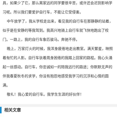
具，如果少了它，那么离家远的同学要很辛苦，或许还会迟到影响学
习呢。所以我们要爱护自行车，不能让它受侵害。
中午放学了，我从学校走出来，看见我的自行车在那静静的站着，
似乎是在安静的等我驾到。我高兴地骑上自行车就飞快地跑出了校
门。一路上，我的自行车象匹骏马。奔驰不停。
晚上，万家灯火的时候，我浑身疲倦地走出教室。满天繁星，映照
着匆忙的人影。自行车驮着周身困倦的我踏上回家的路程。我心头涌
起一丝感动。自行车，你忠诚如一的陪我远行的路途；你默默无声的
伴我春夏秋冬的求学，你没有抱怨地感受我学习的沉浮和心情的圆
满。
敬礼！我心爱的自行车。我学生生涯的好伙伴！
相关文章