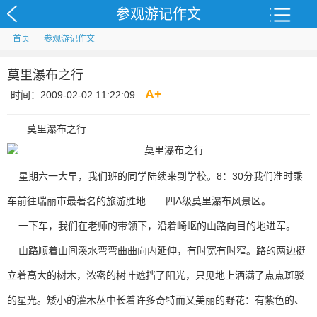
参观游记作文
首页
-
参观游记作文
莫里瀑布之行
A
+
时间：2009-02-02 11:22:09
莫里瀑布之行
星期六一大早，我们班的同学陆续来到学校。8：30分我们准时乘
车前往瑞丽市最著名的旅游胜地——四A级莫里瀑布风景区。
一下车，我们在老师的带领下，沿着崎岖的山路向目的地进军。
山路顺着山间溪水弯弯曲曲向内延伸，有时宽有时窄。路的两边挺
立着高大的树木，浓密的树叶遮挡了阳光，只见地上洒满了点点斑驳
的星光。矮小的灌木丛中长着许多奇特而又美丽的野花：有紫色的、