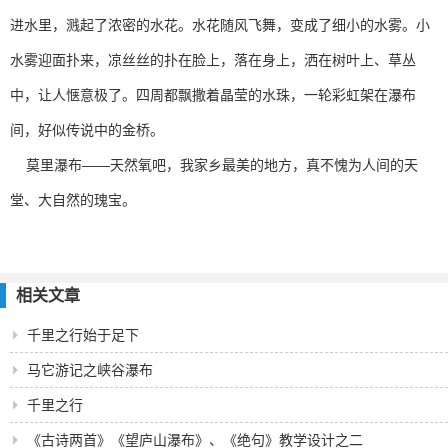
进水里，溅起了浓密的水花。水花随风飞舞，变成了细小的水雾。小
水雾迎面扑来，凉丝丝的扑在脸上，落在身上，洒在树叶上、草丛
中，让人惬意极了。四周都飘撒着晶莹的水珠，一轮彩虹架在瀑布
间，好似传说中的金桥。
莫里瀑布——天然氧吧，我家乡最美的地方，真不愧为人间的天
堂、大自然的瑰宝。
相关文章
千里之行始于足下
马它游记之峡谷瀑布
千里之行
《古诗两首》《望庐山瀑布》、《绝句》教学设计之二