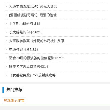
大班主题游戏活动：恐龙大聚会
[爱丽丝漫游奇境记] 眼泪的池塘
上学期小班班务计划
长大成熟的句子162句
大班数学教案《好玩的七巧板》反思
中班教案《蛋娃娃》
适合70后的很淡雅的微信昵称127个
唯美名字古风诗意男431个
《女善被男欺》2-2反叛线攻略
热门推荐
参观游记作文