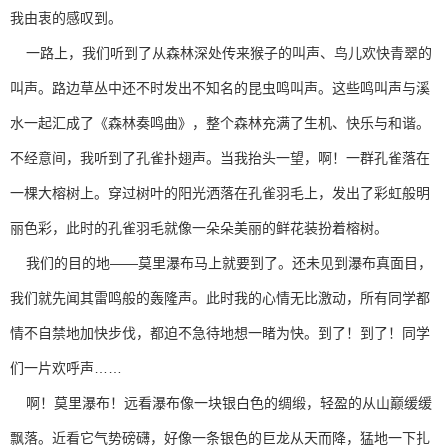
我由衷的感叹到。
一路上，我们听到了从森林深处传来猴子的叫声、鸟儿欢快青翠的
叫声。路边草丛中还不时发出不知名的昆虫鸣叫声。这些鸣叫声与溪
水一起汇成了《森林奏鸣曲》，整个森林充满了生机、快乐与和谐。
不经意间，我听到了孔雀扑翅声。当我抬头一望，啊！一群孔雀落在
一棵大榕树上。穿过树叶的阳光洒落在孔雀羽毛上，发出了彩虹般明
丽色彩，此时的孔雀羽毛就像一朵朵美丽的鲜花装扮着榕树。
我们的目的地——莫里瀑布马上就要到了。还未见到瀑布真面目，
我们就先闻其雷鸣般的轰隆声。此时我的心情无比激动，所有同学都
情不自禁地加快步伐，都迫不急待地想一睹为快。到了！到了！同学
们一片欢呼声……
啊！莫里瀑布！远看瀑布像一块银白色的绸缎，轻盈的从山巅缓缓
飘落。近看它气势磅礴，好像一条银色的巨龙从天而降，猛地一下扎