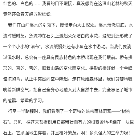
红色的、白色的……我看的目不暇接，真没想到在这深山老林的秋天
竟然还象春天般五彩缤纷。
我们在山间溪水的引领下，慢慢走向大山深处。溪水清澈见底，水
流时缓时急。急流冲在石头上溅起朵朵洁白的水花，没想到还形成了
一个个小小的“瀑布”。水流缓慢处还有小鱼在水中游动。当我们要淌
过溪水时，总会有一座具有民族特色的木桥出现在我们眼前。桥有拱
形的、直的、弯的，顺着山路的变化而变化。拱形的桥好似一个单峰
骆驼的背，从正中突然向空中隆起。走在原始森林里，我们贪婪地吸
吮着新鲜空气，把自己全身心地融入到大自然中去，完全忘记了城市
的喧嚣、繁重的学习。
行至一半路程时，我们看到了一个奇特的热带雨林奇观——“树抱
石”。只见一棵苍天菩提树用它那粗壮而有力的根紧紧地抱绕在一块巨
石上，它顽强地生存着，并且枝叶繁茂。啊！多么强大的生命力呀！