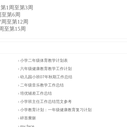
第
1
周至第
3
周
周至第
6
周
7
周至第
12
周
周至第
15
周
小学二年级体育教学计划表
六年级健康教育教学工作计划
幼儿园小班07年秋期工作总结
二年级音乐教学工作总结
培优辅差工作总结
小学班主任工作总结范文参考
小学教育计划：一年级健康教育复习计划
碎首縻躯
my face