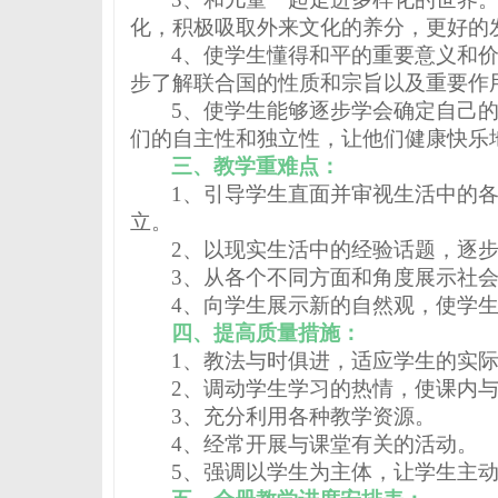
化，积极吸取外来文化的养分，更好的
4
、使学生懂得和平的重要意义和
步了解联合国的性质和宗旨以及重要作
5
、使学生能够逐步学会确定自己
们的自主性和独立性，让他们健康快乐
三、教学重难点：
1
、引导学生直面并审视生活中的
立。
2
、以现实生活中的经验话题，逐
3
、从各个不同方面和角度展示社
4
、向学生展示新的自然观，使学
四、提高质量措施：
1
、教法与时俱进，适应学生的实
2
、调动学生学习的热情，使课内
3
、充分利用各种教学资源。
4
、经常开展与课堂有关的活动。
5
、强调以学生为主体，让学生主