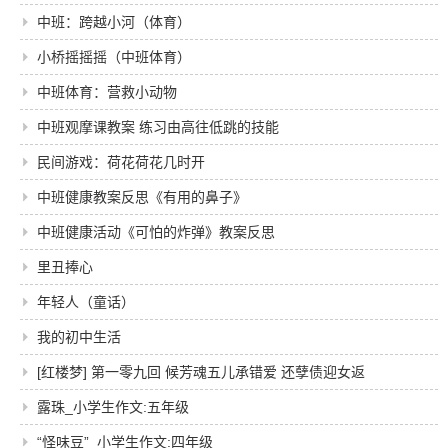
中班：跨越小河（体育）
小桥摇摇摇（中班体育）
中班体育：营救小动物
中班观摩课教案 练习由高往低跳的技能
民间游戏：荷花荷花几时开
中班健康教案反思《有用的鼻子》
中班健康活动《可怕的炸弹》教案反思
里丑捧心
年轻人（童话）
我的初中生活
[红楼梦] 第一零九回 候芳魂五儿承错爱 还孽债迎女返
真元
露珠_小学生作文:五年级
“怪味豆”_小学生作文:四年级