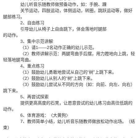
幼儿听音乐随教师做预备动作，如：手腕、踝
关节运动，四肢运动，体侧运动，转圈，跳跃运动等，做好
腿部练习。
2、自由练习
引导幼儿从椅子上自由跳下，体会落地时腿部
的动作。
3、集中示范讲解
〈1〉请1——2名动作正确的幼儿示范。
〈2〉教师讲解示范：两腿弯曲手后摆，用力蹬地向上跳，轻
轻落地腿弯曲。
4、重点练习
〈1〉鼓励幼儿勇敢地尝试从自己的“树”上跳下来。
〈2〉鼓励幼儿从别人的“树”上跳下来。
〈3〉鼓励幼儿尝试从不同的方向（如：向前、向左、向右）
跳下来。
5、再尝试探索
提供更高高度的石凳，让愿意尝试的幼儿练习由高往低跳的
动作。
6、体育游戏：〈大黄狗〉
7、教师简单小结，幼儿听音乐随教师做放松动作出场。（结
束）