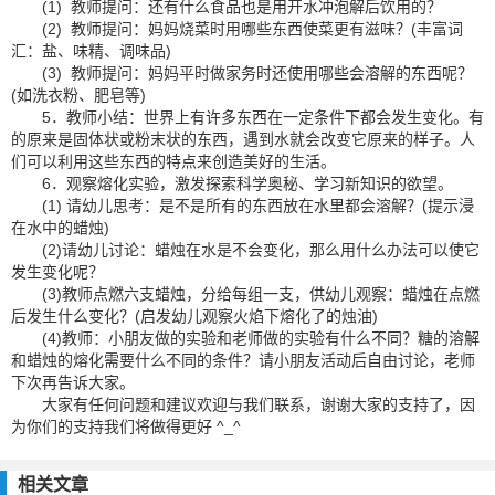
(1) 教师提问：还有什么食品也是用开水冲泡解后饮用的？
(2) 教师提问：妈妈烧菜时用哪些东西使菜更有滋味？(丰富词
汇：盐、味精、调味品)
(3) 教师提问：妈妈平时做家务时还使用哪些会溶解的东西呢？
(如洗衣粉、肥皂等)
5．教师小结：世界上有许多东西在一定条件下都会发生变化。有
的原来是固体状或粉末状的东西，遇到水就会改变它原来的样子。人
们可以利用这些东西的特点来创造美好的生活。
6．观察熔化实验，激发探索科学奥秘、学习新知识的欲望。
(1) 请幼儿思考：是不是所有的东西放在水里都会溶解？(提示浸
在水中的蜡烛)
(2)请幼儿讨论：蜡烛在水是不会变化，那么用什么办法可以使它
发生变化呢？
(3)教师点燃六支蜡烛，分给每组一支，供幼儿观察：蜡烛在点燃
后发生什么变化？(启发幼儿观察火焰下熔化了的烛油)
(4)教师：小朋友做的实验和老师做的实验有什么不同？糖的溶解
和蜡烛的熔化需要什么不同的条件？请小朋友活动后自由讨论，老师
下次再告诉大家。
大家有任何问题和建议欢迎与我们联系，谢谢大家的支持了，因
为你们的支持我们将做得更好 ^_^
相关文章