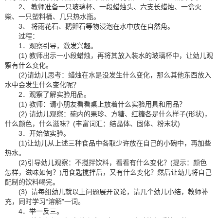
2、 教师准备一只玻璃杯、一段蜡烛头、六支长蜡烛、一盒火
柴、一只塑料桶、几只热水瓶。
3、 将雨花石、鹅卵石等物浸泡在水中放在自然角。
过程：
1．观察引导，激发兴趣。
(1) 教师出示一小段蜡烛，再将其放入装水的玻璃杯中，让幼儿观
察有什么变化。
(2)请幼儿思考：蜡烛在水是没发生什么变化，那么其他东西放入
水中会发生什么变化呢？
2．观察了解实验用品。
(1) 教师：请小朋友看看桌上放着什么实验用具和用品？
(2) 请幼儿观察：碗内的果珍、方糖、红糖各是什么样子(形状)，
什么颜色，什么滋味？(丰富词汇：结晶体、固体、粉末状)
3．开始做实验。
(1)让幼儿从上述三种食品中各取少许放在自己的小碗中，再加些
热水。
(2)引导幼儿观察：不搅拌饮料，看看有什么变化？(提示：颜色
怎样，滋味如何？)用食匙搅拌后，又有什么变化？然后让幼儿将自己
配制的饮料喝完。
(3) 请每组幼儿就以上问题展开议论，请几个幼儿小结，教师补
充，同时学习“溶解”一词。
4．举一反三。