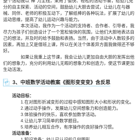
整个活动我以“棒”为主线，采用了愉快、轻松的活动节奏，给幼儿充
分的自主探索、活动的空间，鼓励幼儿大胆去尝试，让幼儿在与器
械、同伴、老师的积极互动下，了解纸棒的各种玩法，扩展了幼儿的
运动思维，提高了幼儿运动兴趣与能力。
本次活动，我作为一个活动的支持者、合作者、引导者，我
尽力为孩子们创造设计了一个宽松愉快的氛围，让他们大胆地表达自
己的想法，并及时的给予鼓励和表扬。当然，由于活动中人数较多的
因素，再加上又是借班上课，所以在关注个体差异方面我做得还不够
好。
如果让我重上这节课，我会让幼儿更加自由大胆的发挥出他
们的想象力，充分的利用幼儿无暇的想象力和创造力，使这节课更加
生动活泼。
3、中班数学活动教案《图形变变变》含反思
活动目标：
1.在对图形折减变形的过程中感知图形大小和形状的变化。
2.通过动手操作，发展幼儿空间想象力和创造能力。
3.体验操作的快乐，喜欢参加数学活动。
4.让幼儿学习简单的数学题目。
5.培养幼儿相互合作，有序操作的良好操作习惯。
活动准备：
1.知识准备：幼儿已认识的几何图形。