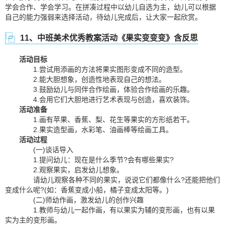
学会合作、学会学习。在拼凑过程中以幼儿自选为主，幼儿可以根据
自己的能力强弱来选择活动，待幼儿完成后，让大家一起欣赏。
11、中班美术优秀教案活动《果实变变变》含反思
活动目标
1.尝试用添画的方法将果实图形变成不同的造型。
2.能大胆想象，创造性地表现自己的想法。
3.鼓励幼儿与同伴合作绘画，体验合作绘画的乐趣。
4.会用它们大胆地进行艺术表现与创造，喜欢装饰。
活动准备
1.画有苹果、香蕉、梨、花生等果实的方形纸若干。
2.果实造型画，水彩笔、油画棒等绘画工具。
活动过程
(一)谈话导入
1.提问幼儿：现在是什么季节?会有哪些果实?
2.观察果实，启发幼儿想象。
请幼儿观察各种不同的果实，说说它们都像什么?还能把他们
变成什么呢?(如：香蕉变成小船，橘子变成太阳等。)
(二)师幼作画，激发幼儿的创作兴趣
1.教师与幼儿一起作画，有以果实为辅的变形画，也有以果
实为主的变形画。