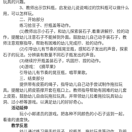
玩具的兴趣。
3、教师出示饮料瓶，启发幼儿说说喝过的饮料瓶可以做什么
用，可以怎样玩。
二、开始部分
练习拾豆子、拧瓶盖等动作。
(1)教师出示小石子，和幼儿探索装石子,着重讲解拧、捡的动
作，提醒幼儿注意石子不能掉到外面。鼓励幼儿自己动手装石子，教
师注意观察指导，帮助有困难的幼儿完成拧、拾的动作。
(2)引导幼儿有节奏的摇晃豆瓶，感知石子发出的声音，探索
石子的玩法。分辨装有数量不同石子瓶发出的声音。
(3)继续拧开瓶盖装石子，巩固拧、捏的动作。
(4)游戏：《摘苹果》
引导幼儿有节奏的晃豆瓶，唱苹果歌。
三、结束部分
提供带有皮筋的绳子，指导幼儿自己动手尝试制作拖拉玩
具。提醒幼儿把皮筋撑开套在瓶口上。教师指导帮助有困难的幼儿套
上皮筋，鼓励幼儿自由玩拖拉玩具，并带领幼儿拉着拖拉玩具钻山
洞、过小桥等游戏。以满足幼儿的好好奇心。
活动延伸
玩小小邮递员的游戏。把各种不同颜色的小石子运到一起，
看谁的速度快。
教学反思
幼儿通过练习用手捡豆子，拧瓶盖，拖拉玩具等动作，及锻