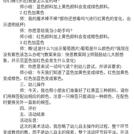
你们瞧!(示范)我是怎么变的呀?
师小结：蓝色颜料加上黄色颜料会变成绿色颜料。
2.红色加黄色
师：我的魔术棒不棒?那你还想看吗?(进行红黄色的变化，出
示透明纸杯)
师：你愿意给我当小助手吗?
师小结：红色颜料加上黄色颜料会变成橙色颜料。
3.红色加蓝色
师：瞧!这是什么?(出示葡萄图片)葡萄是什么颜色的?我现在
没有紫色该怎么办呢?[教案来自：快思教案网.](师鼓励幼儿大胆想
象，幷示范蓝色加红色会发生什么变化)
师：你愿意来试一试吗?(请个别幼儿尝试，幷讲诉要求)
师小结：今天我们知道了蓝色加黄色变成绿色，红色加黄色
变成橙色，红色加蓝色变成紫色。
三、幼儿操作
师：今天，我也帮小朋友们准备好了红黄蓝三种颜料，请你
们用棉签配出相应的颜色，注意一只棉签只能调出一种颜色，在配色
时要换另外一直新的棉签。
四、评价
五、活动结束
活动反思：
这次的美术活动，我忽略了幼儿自主操作的过程，整个环节
变成教师的教，而不是幼儿自主的探索，整个活动环节较平淡。在活