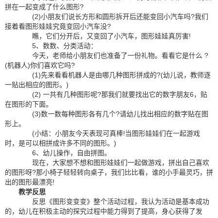
拼在一起变成了什么图形?
(2)小朋友们说长方形和圆形拆开后还能变回小汽车吗?我们
接着看图形娃娃究竟变回小汽车没?
瞧，它们分开后，又变回了小汽车，图形娃娃真厉害!
5、数数、分类活动：
今天，老师给小朋友们也准备了一份礼物。看看它是什么 ?
(机器人)你们喜欢它吗?
(1)先来看看机器人是由哪几种图形拼成的?(幼儿说，教师逐
一贴出相应的图形。)
(2) 一共有几种图形呢?那我们就要找出它的数字朋友6，贴
在图形的下面。
(3)数一数每种图形各有几个?请幼儿找出相应的数字贴在图
形上。
(小结：小朋友今天表现可真棒!当图形娃娃们在一起游戏
时，是可以相拼成许多不同的图形。)
6、幼儿操作，自由拼图。
现在，大家想不想和图形娃娃们一起做游戏，拼出自己喜欢
的图形呀?那小椅子轻轻转向桌子，我们比比看，谁的小手最灵巧，拼
出的图形最漂亮!
教学反思
反思《图形变变变》整个活动过程，我认为活动是基本成功
的，幼儿在积极主动的探究过程中能力得到了提高，身心获得了发