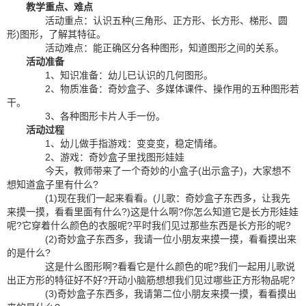
教学重点、难点
活动重点：认识五种(三角形、正方形、长方形、梯形、圆
形)图形，了解其特征。
活动难点：能正确区分各种图形，知道图形之间的关系。
活动准备
1、知识准备：幼儿已认识的几何图形。
2、物质准备：奇妙盒子、多媒体课件、操作用的五种图形若
干。
3、各种图形卡片人手一份。
活动过程
1、幼儿做手指游戏：变变变，稳定情绪。
2、游戏：奇妙盒子里找图形娃娃
今天，教师带来了一个奇妙的小盒子(出示盒子)，大家想不
想知道盒子里有什么?
(1)现在我们一起来看看。(儿歌：奇妙盒子东西多，让我先
来摸一摸，看看里面有什么?)这是什么啊?你怎么知道它是长方形娃娃
呢?它穿着什么颜色的衣服呢?平时我们见过那些东西是长方形的呢?
(2)奇妙盒子东西多，我请一位小朋友来摸一摸，看看摸出来
的是什么?
这是什么图形啊?看看它是什么颜色的呢?我们一起用儿歌说
出正方形的特征好不好?开动小脑筋想想我们见过哪些正方形物品呢?
(3)奇妙盒子东西多，我请第二位小朋友来摸一摸，看看摸出