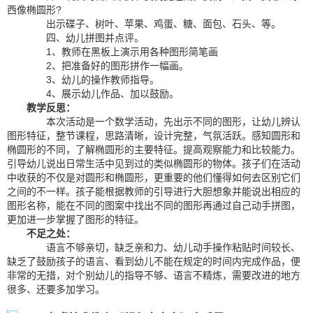
西像椭圆形?
出示碟子、树叶、苹果、鸡蛋、糖、面包、石头、等。
四、幼儿拼图并点评。
1、教师在黑板上演示用各种图形简笔画
2、把准备好的图形拼作一幅画。
3、幼儿的操作教师指导。
4、展示幼儿作品、加以鼓励。
教学反思：
本次活动是一个数学活动，先出示不同的图形，让幼儿辨认
图形特征，整节课程，思路清晰，设计完整，气氛活跃。感知圆形和
椭圆形的不同，了解椭圆形的主要特征。提高观察能力和比较能力。
引导幼儿说出日常生活中见到过的类似椭圆形的物体。孩子们在活动
中收获的不仅是对圆形和椭圆形，更重要的他们懂得如何去区别它们
之间的不一样。孩子能根据教师的引导进行大胆想象并能说出相应的
图形名称，能在不同的图案中找出不同的图形再通过自己动手拼图，
更加进一步掌握了图形的特征。
不足之处：
语言不够亲切，缺乏亲和力、幼儿动手操作粘贴时间较长、
缺乏了鼓励孩子的语言、看到幼儿不能在规定的时间内完成作品，便
非常的无措，对个别幼儿的指导不够、语言不精炼，需要改进的地方
很多、还要多加学习。