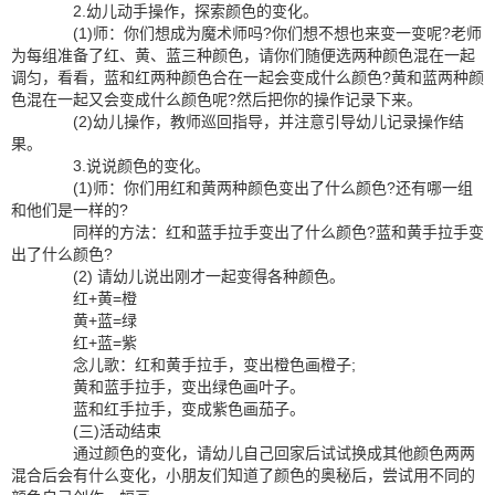
2.幼儿动手操作，探索颜色的变化。
(1)师：你们想成为魔术师吗?你们想不想也来变一变呢?老师
为每组准备了红、黄、蓝三种颜色，请你们随便选两种颜色混在一起
调匀，看看，蓝和红两种颜色合在一起会变成什么颜色?黄和蓝两种颜
色混在一起又会变成什么颜色呢?然后把你的操作记录下来。
(2)幼儿操作，教师巡回指导，并注意引导幼儿记录操作结
果。
3.说说颜色的变化。
(1)师：你们用红和黄两种颜色变出了什么颜色?还有哪一组
和他们是一样的?
同样的方法：红和蓝手拉手变出了什么颜色?蓝和黄手拉手变
出了什么颜色?
(2) 请幼儿说出刚才一起变得各种颜色。
红+黄=橙
黄+蓝=绿
红+蓝=紫
念儿歌：红和黄手拉手，变出橙色画橙子;
黄和蓝手拉手，变出绿色画叶子。
蓝和红手拉手，变成紫色画茄子。
(三)活动结束
通过颜色的变化，请幼儿自己回家后试试换成其他颜色两两
混合后会有什么变化，小朋友们知道了颜色的奥秘后，尝试用不同的