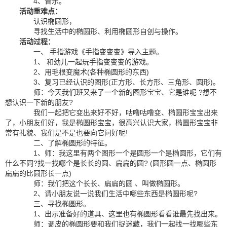
4、音乐。
活动重难点：
认识椭圆形，
寻找生活中的椭圆形、利用椭圆形自创与操作。
活动过程：
一、 手指游戏《手指变变变》导入主题。
1、 和幼儿一起玩手指变变变的游戏。
2、用毛根变魔术(各种椭圆形的东西)
3、复习已经认识的图形(正方形、长方形、三角形、圆形)。
师：今天我们班又来了一个新的图形宝宝、它是谁呢 ?想不
想认识一下新的朋友?
我们一起把它变出来好不好，咕噜咕噜变、椭圆形宝宝出来
了，小朋友们好，我是椭圆形宝宝，很高兴认识大家，椭圆形宝宝非
常有礼貌、我们是不是也要向它问好呢!
二、了解椭圆形的特征。
1、师：我这里有两个图形一个是圆形一个是椭圆形，它们有
什么不同?找一找哪个是长长的圆、扁扁的圆? (圆形圆一点、椭圆形
扁扁的比圆形长一点)
师：我们把这个长长、扁扁的圆 、叫做椭圆形。
2、请小朋友说一说我们生活中哪些东西是椭圆形呢?
三、寻找椭圆形。
1、出示准备好的道具、这里也有椭圆形看看谁最先找出来。
师：调皮的椭圆形要和我们捉迷藏，我们一起找一找哪些东