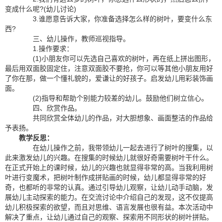
变成什么呢?(幼儿讨论)
3.谁愿意告诉大家，你准备选择怎么样的树叶，要变什么东
西?
三、幼儿操作，教师巡视指导。
1.操作要求：
(1)小朋友你可以先选自己喜欢的树叶，再在纸上拼出图形，
最后用双面胶固定住，注意双面胶不要抢，你可以等其他小朋友用好
了你在那，做一个懂礼貌的，爱谦让的好孩子。启发幼儿用彩装饰画
面。
(2)指导和帮助个别能力较差的幼儿。鼓励他们树立信心。
四、欣赏作品。
共同欣赏全体幼儿的作品，对大胆想象、画面整洁的作品给
予表扬。
教学反思：
在幼儿操作之前，我带领幼儿一起去进行了树叶的搜集，以
此来激发幼儿的兴趣。在搜集的时候幼儿就很好奇需要树叶干什么。
在正式开始上的课时候，幼儿的兴趣也就显得非常的高。当我利用树
叶进行变魔术，把树叶制作成拼贴画的时候，幼儿都显得非常的好
奇，也都听的非常的认真。通过引导幼儿观察，让幼儿动手动脑，发
展幼儿主动探索的能力。在交流讨论中介绍自己的发现，这不仅提高
幼儿积极探索的欲望，而且对思维、语言发展也很有益。本次活动中
解决了重点，让幼儿通过自己的观察、探索用不同形状的树叶拼贴。