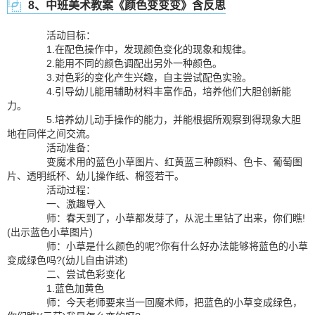
8、中班美术教案《颜色变变变》含反思
活动目标：
1.在配色操作中，发现颜色变化的现象和规律。
2.能用不同的颜色调配出另外一种颜色。
3.对色彩的变化产生兴趣，自主尝试配色实验。
4.引导幼儿能用辅助材料丰富作品，培养他们大胆创新能
力。
5.培养幼儿动手操作的能力，并能根据所观察到得现象大胆
地在同伴之间交流。
活动准备：
变魔术用的蓝色小草图片、红黄蓝三种颜料、色卡、葡萄图
片、透明纸杯、幼儿操作纸、棉签若干。
活动过程：
一、激趣导入
师：春天到了，小草都发芽了，从泥土里钻了出来，你们瞧!
(出示蓝色小草图片)
师：小草是什么颜色的呢?你有什么好办法能够将蓝色的小草
变成绿色吗?(幼儿自由讲述)
二、尝试色彩变化
1.蓝色加黄色
师：今天老师要来当一回魔术师，把蓝色的小草变成绿色，