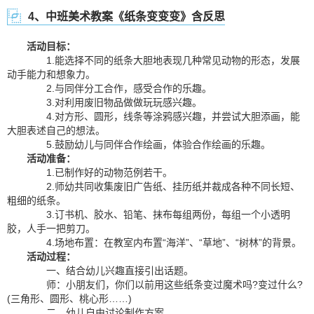
4、中班美术教案《纸条变变变》含反思
活动目标：
1.能选择不同的纸条大胆地表现几种常见动物的形态，发展
动手能力和想象力。
2.与同伴分工合作，感受合作的乐趣。
3.对利用废旧物品做做玩玩感兴趣。
4.对方形、圆形，线条等涂鸦感兴趣，并尝试大胆添画，能
大胆表述自己的想法。
5.鼓励幼儿与同伴合作绘画，体验合作绘画的乐趣。
活动准备：
1.已制作好的动物范例若干。
2.师幼共同收集废旧广告纸、挂历纸并裁成各种不同长短、
粗细的纸条。
3.订书机、胶水、铅笔、抹布每组两份，每组一个小透明
胶，人手一把剪刀。
4.场地布置：在教室内布置“海洋”、“草地”、“树林”的背景。
活动过程：
一、结合幼儿兴趣直接引出话题。
师：小朋友们，你们以前用这些纸条变过魔术吗?变过什么?
(三角形、圆形、桃心形……)
二、幼儿自由讨论制作方案。