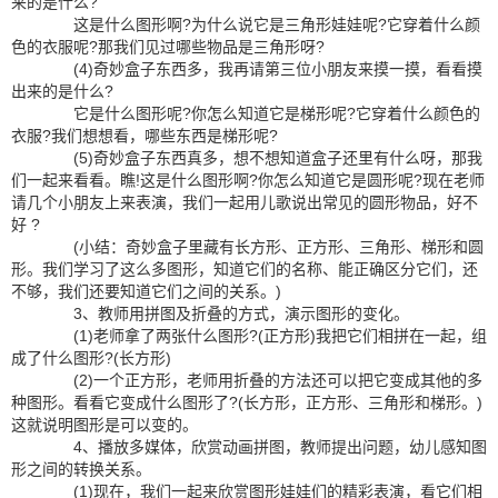
来的是什么?
这是什么图形啊?为什么说它是三角形娃娃呢?它穿着什么颜
色的衣服呢?那我们见过哪些物品是三角形呀?
(4)奇妙盒子东西多，我再请第三位小朋友来摸一摸，看看摸
出来的是什么?
它是什么图形呢?你怎么知道它是梯形呢?它穿着什么颜色的
衣服?我们想想看，哪些东西是梯形呢?
(5)奇妙盒子东西真多，想不想知道盒子还里有什么呀，那我
们一起来看看。瞧!这是什么图形啊?你怎么知道它是圆形呢?现在老师
请几个小朋友上来表演，我们一起用儿歌说出常见的圆形物品，好不
好 ?
(小结：奇妙盒子里藏有长方形、正方形、三角形、梯形和圆
形。我们学习了这么多图形，知道它们的名称、能正确区分它们，还
不够，我们还要知道它们之间的关系。)
3、教师用拼图及折叠的方式，演示图形的变化。
(1)老师拿了两张什么图形?(正方形)我把它们相拼在一起，组
成了什么图形?(长方形)
(2)一个正方形，老师用折叠的方法还可以把它变成其他的多
种图形。看看它变成什么图形了?(长方形，正方形、三角形和梯形。)
这就说明图形是可以变的。
4、播放多媒体，欣赏动画拼图，教师提出问题，幼儿感知图
形之间的转换关系。
(1)现在，我们一起来欣赏图形娃娃们的精彩表演，看它们相