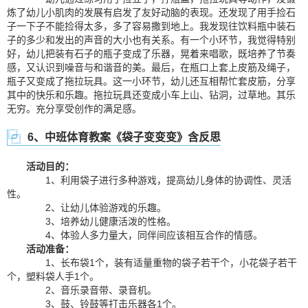
炼了幼儿小肌肉的发展有启发了友好动脑的表现。还发现了用手捡石
子一下子不能捡得太多，多了容易撒到地上。我发现往饮料瓶中装石
子的多少和发出的声音的大小也有关系。有一个小环节，我觉得特别
好，幼儿把装有石子的瓶子变成了乐器，晃着来唱歌，既培养了节奏
感，又认识到噪音与和谐音的美。最后，在瓶口上套上皮筋及绳子，
瓶子又变成了拖拉玩具。这一小环节，幼儿还互相帮忙套皮筋，分享
其中的快乐和乐趣。拖拉玩具还变成小车上山、钻洞，过草地。其乐
无穷。充分享受创作的满足感。
6、中班体育教案《袋子变变变》含反思
活动目的：
1、利用袋子进行多种游戏，提高幼儿身体的协调性、灵活
性。
2、让幼儿体验游戏的乐趣。
3、培养幼儿健康活泼的性格。
4、体验人多力量大，同伴间应该相互合作的情感。
活动准备：
1、长布袋1个，装有适量重物的袋子若干个，小花袋子若干
个，塑料袋人手1个。
2、音乐录音带、录音机。
3、鼓、铃鼓等打击乐器各1个。