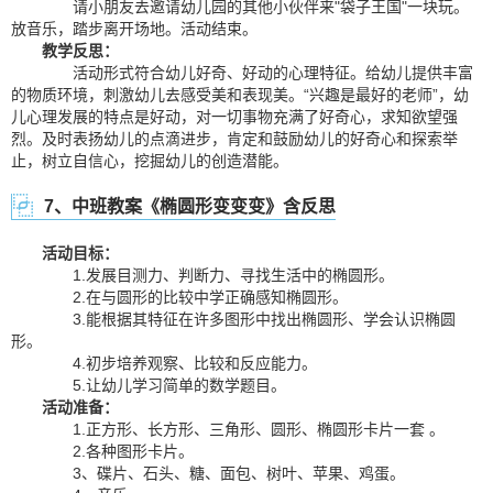
请小朋友去邀请幼儿园的其他小伙伴来"袋子王国"一块玩。
放音乐，踏步离开场地。活动结束。
教学反思：
活动形式符合幼儿好奇、好动的心理特征。给幼儿提供丰富
的物质环境，刺激幼儿去感受美和表现美。“兴趣是最好的老师”，幼
儿心理发展的特点是好动，对一切事物充满了好奇心，求知欲望强
烈。及时表扬幼儿的点滴进步，肯定和鼓励幼儿的好奇心和探索举
止，树立自信心，挖掘幼儿的创造潜能。
7、中班教案《椭圆形变变变》含反思
活动目标：
1.发展目测力、判断力、寻找生活中的椭圆形。
2.在与圆形的比较中学正确感知椭圆形。
3.能根据其特征在许多图形中找出椭圆形、学会认识椭圆
形。
4.初步培养观察、比较和反应能力。
5.让幼儿学习简单的数学题目。
活动准备：
1.正方形、长方形、三角形、圆形、椭圆形卡片一套 。
2.各种图形卡片。
3、碟片、石头、糖、面包、树叶、苹果、鸡蛋。