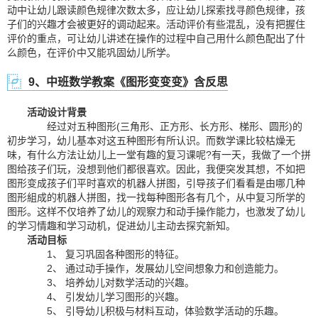
动中让幼儿跟读颜色规律次数太多，应让幼儿探索找寻颜色规律，孩
子们的兴趣才会被更好的调动起来。活动评价有些混乱，没有把握住
评价的重点，可让幼儿讲述在操作的过程中自己用什么颜色配出了什
么颜色，在评价中又能巩固幼儿所学。
9、中班数学教案《图形变变变》含反思
活动设计背景
经过对五种图形(三角形、正方形、长方形、梯形、圆形)的
初步学习，幼儿基本对这五种图形有所认识。而数学课比较枯燥无
味，有什么方法让幼儿上一堂有趣的复习课呢?有一天，我做了一个拼
图给孩子们玩，没想到他们都很喜欢。因此，我便突发其想，不如把
图形变成孩子们平时喜欢的机器人拼图，引导孩子们看看是由哪几种
图形組成的机器人拼图，找一找每种图形各有几个，从中复习所学的
图形。这样不仅培养了幼儿的观察力和动手操作能力，也激发了幼儿
的学习情趣和学习动机，促进幼儿主动去探究新知。
活动目标
1、 复习巩固各种图形的特征。
2、 通过动手操作，发展幼儿空间想象力和创造能力。
3、 培养幼儿对数学活动的兴趣。
4、 引发幼儿学习图形的兴趣。
5、 引导幼儿积极与材料互动，体验数学活动的乐趣。