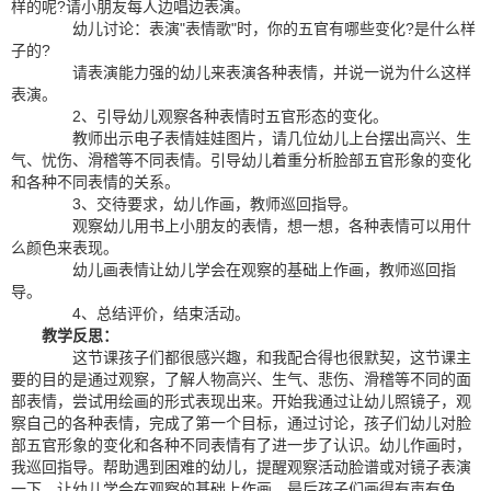
样的呢?请小朋友每人边唱边表演。
幼儿讨论：表演"表情歌"时，你的五官有哪些变化?是什么样
子的?
请表演能力强的幼儿来表演各种表情，并说一说为什么这样
表演。
2、引导幼儿观察各种表情时五官形态的变化。
教师出示电子表情娃娃图片，请几位幼儿上台摆出高兴、生
气、忧伤、滑稽等不同表情。引导幼儿着重分析脸部五官形象的变化
和各种不同表情的关系。
3、交待要求，幼儿作画，教师巡回指导。
观察幼儿用书上小朋友的表情，想一想，各种表情可以用什
么颜色来表现。
幼儿画表情让幼儿学会在观察的基础上作画，教师巡回指
导。
4、总结评价，结束活动。
教学反思：
这节课孩子们都很感兴趣，和我配合得也很默契，这节课主
要的目的是通过观察，了解人物高兴、生气、悲伤、滑稽等不同的面
部表情，尝试用绘画的形式表现出来。开始我通过让幼儿照镜子，观
察自己的各种表情，完成了第一个目标，通过讨论，孩子们幼儿对脸
部五官形象的变化和各种不同表情有了进一步了认识。幼儿作画时，
我巡回指导。帮助遇到困难的幼儿，提醒观察活动脸谱或对镜子表演
一下，让幼儿学会在观察的基础上作画。最后孩子们画得有声有色，