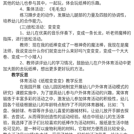
其他的幼儿也参与其中，一起玩，体会玩纸棒的乐趣。
4、集体活动：《毛毛虫》
练习蹲步走的动作，发展幼儿腿部的力量及四肢的协调性，
培养幼儿的合作能力。
(三)放松活动：变变变
1、幼儿在优美的音乐伴奏下，变成一条长龙，听老师魔棒的
指挥，进行放松活动。
教师：现在我的纸棒变成了一根神奇的魔法棒，我现在是魔
法师，我说变出什么你们就变出什么来好吗?(变变变，变成一个大大
卷、变成一个小矮人)
2、教师讲评幼儿的学习情况，鼓励幼儿在户外体育活动中更
加大胆的去玩纸棒，想出更多更好玩的方法。
教学反思
体育活动《纸棍变变变》教学反思
在我园开展《幼儿园因地制宜开展幼儿户外体育活动模式的
研究》课题实施中，为了提高幼儿参与户外体育活动的兴趣，寓体育
锻炼于丰富多彩的活动之中，激发幼儿参加体育活动的积极性，幼儿
园各个班级根据幼儿的年龄特点制作了不同的体育器械，比如：飞
盘、保龄球、布袋等许多幼儿喜爱的器械材料，让幼儿放开手脚去探
索、去尝试，从而得到创造性的运动经验。结合中班幼儿的生活体
验，我选择了孩子们比较喜欢的纸棒作为活动材料，报纸是生活中随
处可见的，是一种可以废物利用的材料，它取材方便而且比较安全。