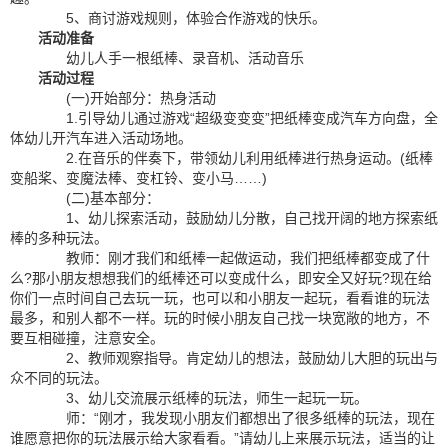
5、商讨游戏规则，体验合作游戏的快乐。
活动准备
幼儿人手一根纸棒、录音机、活动音乐
活动过程
(一)开始部分：热身活动
1.引导幼儿通过游戏“超级变变变”把纸棒变成汽车方向盘，全
体幼儿开汽车进入活动场地。
2.在音乐的伴奏下，带领幼儿利用纸棒进行热身运动。(纸棒
变船桨、变魔法棒、变杠铃、变小马……)
(二)基本部分：
1、幼儿探索活动，鼓励幼儿分散，自己找开阔的地方探索纸
棒的多种玩法。
教师：刚才我们和纸棒一起做运动，我们把纸棒都变成了什
么?那小朋友想想我们的纸棒还可以变成什么，即安全又好玩?现在给
你们一点时间自己去玩一玩，也可以和小朋友一起玩，看看谁的玩法
最多，和别人都不一样。玩的时候小朋友自己找一块宽敞的地方，不
要互相碰撞，注意安全。
2、教师观察指导。肯定幼儿的想法，鼓励幼儿大胆的玩出与
众不同的玩法。
3、幼儿交流展示纸棒的玩法，师生一起玩一玩。
师：“刚才，我发现小朋友们都想出了很多纸棒的玩法，现在
谁愿意把你的玩法展示给大家看看。”请幼儿上来展示玩法，适当的让