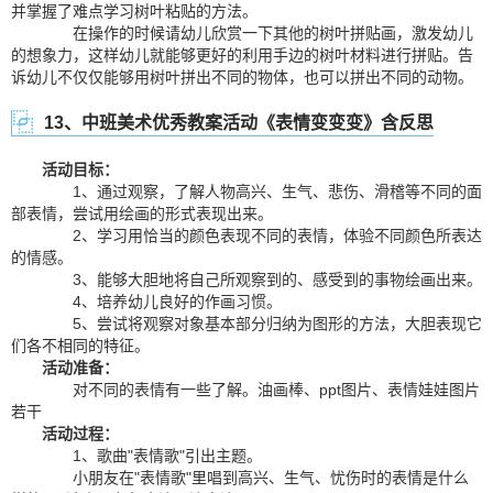
并掌握了难点学习树叶粘贴的方法。
在操作的时候请幼儿欣赏一下其他的树叶拼贴画，激发幼儿
的想象力，这样幼儿就能够更好的利用手边的树叶材料进行拼贴。告
诉幼儿不仅仅能够用树叶拼出不同的物体，也可以拼出不同的动物。
13、中班美术优秀教案活动《表情变变变》含反思
活动目标：
1、通过观察，了解人物高兴、生气、悲伤、滑稽等不同的面
部表情，尝试用绘画的形式表现出来。
2、学习用恰当的颜色表现不同的表情，体验不同颜色所表达
的情感。
3、能够大胆地将自己所观察到的、感受到的事物绘画出来。
4、培养幼儿良好的作画习惯。
5、尝试将观察对象基本部分归纳为图形的方法，大胆表现它
们各不相同的特征。
活动准备：
对不同的表情有一些了解。油画棒、ppt图片、表情娃娃图片
若干
活动过程：
1、歌曲"表情歌"引出主题。
小朋友在"表情歌"里唱到高兴、生气、忧伤时的表情是什么