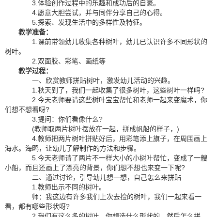
3.体验创作过程中的乐趣和成功后的自豪。
4.愿意大胆尝试，并与同伴分享自己的心得。
5.探索、发现生活中的多样性及特征。
教学准备：
1.课前带领幼儿收集各种树叶，幼儿已认识许多不同形状的
树叶。
2.双面胶、彩笔、画纸等
教学过程：
一、欣赏教师拼贴树叶，激发幼儿活动的兴趣。
1.秋天到了，我们一起收集了很多树叶，这些树叶一样吗?
2.今天老师要请这些树叶宝宝帮忙和老师一起来变魔术，你
们想不想看呀?
3.提问：你们看像什么?
(教师取两片树叶摆放在一起，拼成帆船的样子，)
4.教师把两片树叶拼贴好后，用彩笔添上旗子，在周围画上
海水。海鸥，让幼儿了解制作的方法和步骤。
5.今天老师请了两片不一样大小的小树叶帮忙，变成了一艘
小船，而且还画上了漂亮的背景，你们想不想也来变一下呢?
二、通过讨论，引导幼儿想一想，自己怎么来拼贴
1.教师出示不同的树叶。
师：我这边有许多我们上次去捡的树叶，我们一起来看一
看，都有哪些形状呀?
2.我们有这么多的树叶，你想选什么形状的，然后怎么拼，