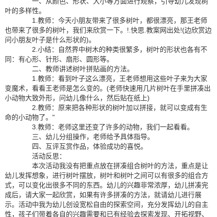
一、从颜色、形状、大小等方面进行观察，引导幼儿发现树
叶的多样性。
1.教师：今天小朋友带来了很多树叶，都很漂亮，那王老师
也带来了很多的树叶，我们来欣赏一下。!.快思.教案网出处!(边欣赏边
问小朋友叶子是什么形状的)。
2.小结：自然界中树木的种类很繁多，树叶的形状也各有不
同：有心形、针形、扇形、圆形等。
二、教师讲述树叶拼贴画的方法。
1.教师：看到叶子这么漂亮，王老师想用这些叶子来为大家
变魔术，看看王老师是怎么变的。(老师快速用几片树叶在手里拼凑出
小动物大致外形，问幼儿像什么，然后贴在纸上)
2.教师：原来把各种形状的树叶加以拼接，就可以变成有生
命的小动物了。"
3.教师：老师这里还变了许多的动物，我们一起看看。
三、幼儿分组操作，老师给予具体指导。
四、互评互赏作品，体验成功的喜悦。
活动反思：
本次活动我没有把重点放在拼凑组合树叶的方法，重点是让
幼儿发挥想象，进行树叶摆放，树叶和树叶之间可以有很多的组合方
式，可以变化出很多不同的东西。幼儿的兴趣非常浓厚，幼儿拼凑完
成后，请大家一起欣赏，如果有许多拼凑的方法，就请幼儿进行展
示。活动中我为幼儿创设宽松自由的探索空间，充分发挥幼儿的自主
性，孩子们带着各自的兴趣需要和已有经验去探索发现、开拓视野、