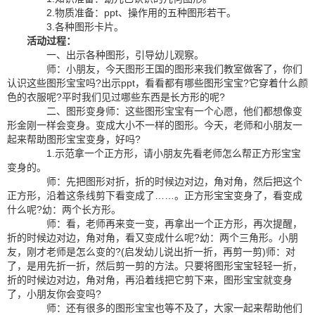
2.物质准备：ppt、操作用的五种图形若干。
3.各种图形卡片。
活动过程：
一、出示各种图形，引导幼儿观察。
师：小朋友，今天图形王国的图形来我们教室做客了，你们
认识这些图形宝宝吗?出示ppt，看看都有哪些图形宝宝?它穿着什么颜
色的衣服呢?平时我们见过哪些东西是长方形的呢?
二、图形变身师：这些图形宝宝有一个心愿，他们都想像变
形金刚一样会变身。变成大小不一样的图形。今天，老师和小朋友一
起来帮助图形宝宝变身，好吗?
1.示范拿一个正方形，请小朋友先看老师怎么帮正方形宝宝
变身的。
师：先把图形对折，折的时候边对边，角对角，然后把这个
正方形，沿着这条线剪下看变成了……。正方形宝宝变身了，看变成
什么呢?幼：两个长方形。
师：看，老师再来变一变，再拿出一个正方形，再次提醒，
折的时候边对边，角对角，看又变成什么呢?幼：两个三角形。小朋
友，刚才老师是怎么变的?(启发幼儿说出折一折，再剪一剪)师：对
了，是用先折一折，然后剪一剪的方法。只要将图形宝宝轻轻一折，
折的时候边对边，角对角，再沿着线把它剪下来，图形宝宝就变身
了，小朋友你会变吗?
师：还有很多的图形宝宝也等不及了，大家一起来帮助他们