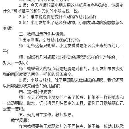
1.师：今天老师想请小朋友用这些纸条变各种动物，你想变
什么?可以轻声的和你旁边的小朋友说一说。
2.师：谁来说说你想变什么动物?(幼儿回答)
3.师：小朋友想出了这么多动物，小朋友动动脑筋想想怎么
变呢?
三、教师出示范例并讲解。
1.出示蝴蝶，引导幼儿观察并讨论。
师：老师这有只蝴蝶，小朋友看看是怎么变出来的?(幼儿回
答)
师：蝴蝶有几对翅膀?(2对)它的翅膀是怎样的?(对称的，一
对大，一对小)
师：蝴蝶最大的特点就是翅膀是对称的，小朋友如果要变对
称的图形就要选两条一样长的纸条来变。
2.师：小朋友想想，除了用圆形来做蝴蝶的翅膀，我们还可
以用哪些形状来组合?(幼儿回答)
四、提出制作要求：
师：今天老师为小朋友们准备了长短、粗细不一样的纸条和
一些透明胶、胶水、订书机等几种固定的工具，请你们开动脑筋自己
去变一变吧。
五、幼儿自主操作，教师指导。
教学反思：
作为教师要善于发现幼儿的不同特点，给予每一位幼儿以激