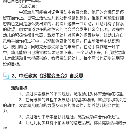
颜色自己创作一幅画。
活动反思：
中班幼儿可能会对调色活动本身感兴趣，他们的兴趣只是停
留在操作上。日常生活动幼儿到处都能见到颜色，但他们可能没仔细
想颜色之间是怎么变出来的，我设计这样一节活动，让幼儿有了探索
的欲望，想要知道更多的颜色它们混合后会发生什么变化呢，过程中
幼儿的积极性都非常高，激发了幼儿对颜色的探索欲望，让幼儿在自
己动手操作的过程中，发现颜色变化的规律。在主动活动中认识颜
色、使用颜色，同时充分感受颜色的丰富性。在动手操作这一环节
中，幼儿能够自己将实验结果记录下来。 一个活动下来，自我感觉幼
儿对此活动非常得感兴趣，教师带动起幼儿，每个环节也初步达到预
设的目标。
2、中班教案《纸棍变变变》含反思
活动目标
1、通过探索纸棒的不同玩法，激发幼儿对体育活动的兴趣。
2、在玩纸棒的过程中发展幼儿的基本动作，重点练习蹲步走
的动作，发展幼儿腿部的力量及四肢的协调性，培养幼儿的合作能
力。
3、通过活动不断丰富幼儿经验，感受成功与合作的快乐。
4、让幼儿初步具有不怕困难的意志品质，体验健康活动的乐
趣。