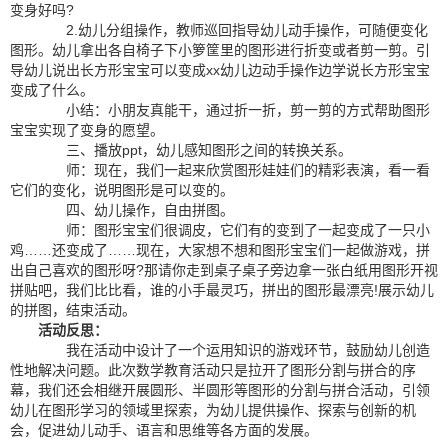
变身好吗?
2.幼儿分组操作，教师巡回指导幼儿动手操作，可随便变化
图形。幼儿拿出各自椅子下小箩筐里的图形进行折变或者剪一剪。引
导幼儿说出长方形宝宝可以变成xx幼儿边动手操作边学说长方形宝宝
变成了什么。
小结：小朋友真能干，通过折一折，剪一剪的方式帮助图形
宝宝实现了变身的愿望。
三、播放ppt，幼儿感知图形之间的转换关系。
师：现在，我们一起来欣赏图形娃娃们的精彩表演，看一看
它们的变化，说明图形是可以变的。
四、幼儿操作，自由拼图。
师：图形宝宝们很调皮，它们有的变到了一起变成了一只小
鸡……还变成了……现在，大家想不想和图形宝宝们一起做游戏，拼
出自己喜欢的图形呀?那请你走到桌子桌子旁边拿一张白纸用图形开视
拼贴吧，我们比比看，谁的小手最灵巧，拼出的图形最漂亮!展示幼儿
的拼图，结束活动。
活动反思：
我在活动中设计了一个运用知识的游戏环节，鼓励幼儿创造
性地解决问题。此次数学教育活动只是拉开了图形分割与拼合的序
幕，我们还会相继开展圆形、半圆形等图形的分割与拼合活动，引领
幼儿在图形学习的领域里探索，为幼儿提供操作、探索与创新的机
会，促进幼儿动手、语言和思维等各方面的发展。