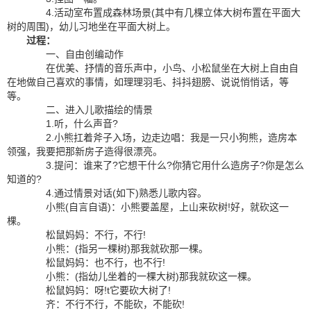
4.活动室布置成森林场景(其中有几棵立体大树布置在平面大
树的周围)，幼儿习地坐在平面大树上。
过程：
一、自由创编动作
在优美、抒情的音乐声中，小鸟、小松鼠坐在大树上自由自
在地做自己喜欢的事情，如理理羽毛、抖抖翅膀、说说悄悄话，等
等。
二、进入儿歌描绘的情景
1.听，什么声音?
2.小熊扛着斧子入场，边走边唱：我是一只小狗熊，造房本
领强，我要把那新房子造得很漂亮。
3.提问：谁来了?它想干什么?你猜它用什么造房子?你是怎么
知道的?
4.通过情景对话(如下)熟悉儿歌内容。
小熊(自言自语)：小熊要盖屋，上山来砍树!好，就砍这一
棵。
松鼠妈妈：不行，不行!
小熊：(指另一棵树)那我就砍那一棵。
松鼠妈妈：也不行，也不行!
小熊：(指幼儿坐着的一棵大树)那我就砍这一棵。
松鼠妈妈：呀!t它要砍大树了!
齐：不行不行，不能砍，不能砍!