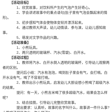
【活动目标】
1、欣赏故事，对饮料所产生的气泡产生好奇心。
2、学会讲述故事中的重点语句(肚子里有气泡会飘起来的情
形)。
3、初步感知气体会使物体变轻并漂浮起来。
4、通过教师大声读，幼儿动情读、参与演，让幼儿感知故
事。
5、萌发对文学作品的兴趣。
【活动准备】
1、小熊玩具。
2、两只透明的玻璃杯、汽水(雪碧)、白开水。
【活动过程】
1、教师将汽水、白开水倒入透明的玻璃杯，引导幼儿观察两
者的区别。
提问后小结：汽水有泡泡，喝到肚子里会有气，会打嗝。白
开水没有气，喝了不容易打嗝。
2、教师出示小熊玩具，启发幼儿大胆设想小熊喝了超级汽水
的结果。
提问：有一天，小熊吉米喝了很多超级汽水，结果会怎么样
呢?
3、结合挂图，引导幼儿完整欣赏故事。
提出要求：认真听，故事的名字叫什么，故事讲一件什么事?