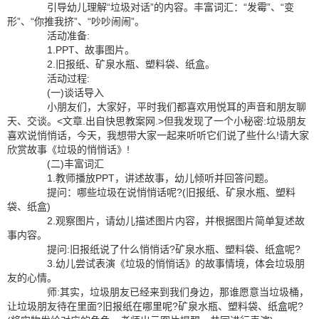
引导幼儿理解“垃圾对话”的内容。丰富词汇：“发霉”、“变
形”、“你推我挤”、“吵吵闹闹”。
活动准备:
1.PPT、故事图片。
2.旧报纸、矿泉水瓶、塑料袋、纸盒。
活动过程:
(一)谈话导入
小朋友们，大家好，平时我们都喜欢用悦耳的声音和朋友聊
天、交谈。<文章.出自快思教案网.>但我发现了一个小秘密:垃圾朋友
喜欢说悄悄话，今天，我想带大家一起来听听它们说了些什么!请大家
欣赏故事《垃圾的悄悄话》!
(二)丰富词汇
1.教师播放PPT，讲述故事，幼儿倾听并回答问题。
提问：哪些垃圾在说悄悄话呢?(旧报纸、矿泉水瓶、塑料
袋、纸盒)
2.观察图片，请幼儿描述图片内容，并根据图片简单复述故
事内容。
提问:旧报纸说了什么悄悄话?矿泉水瓶、塑料袋、纸盒呢?
3.幼儿尝试表演《垃圾的悄悄话》的故事情境，体会垃圾朋
友的心情。
师:其实，垃圾朋友已经来到我们身边，那谁愿意当垃圾桶，
让垃圾朋友待在里面?旧报纸在哪里呢?矿泉水瓶、塑料袋、纸盒呢?