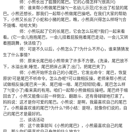
师：小熊长出了狐狸的尾巴。它的心情怎样?(很高兴)
师：谁来帮小熊做尾巴操?(一名幼儿示范)它长出了松鼠的尾
巴。小熊还想长，那我们一起帮小熊做尾巴操吧。在我们大家的帮助
下，小熊又长出了小蛇和小猪的尾巴，瞧，小熊高兴得怎么样呀?(合
不拢嘴、哈哈大笑)
师：小熊玩起了它的长尾巴，它会怎么玩呢?我们一起来看
看。(它一会儿抱抱尾巴，一会儿扭着屁股拖着尾巴走动，一会儿又转
着圈跳舞，快活极了)
师：可是不久以后，小熊怎么了?为什么不开心，谁来猜猜发
生了什么事情?
师：原来长尾巴给小熊带来了许多不方便。(洗澡，尾巴放不
下，水溢出来;睡觉，尾巴把床占满了;出门，把尾巴夹了)
师：小熊开始怀念自己的小尾巴，它发出命令：尾巴，恢复
原状!可是尾巴不听命令。怎么办呢?可以做相反操，老师来帮小熊试
试做相反操(尾巴夹一夹、尾巴缩一缩、尾巴短短短)看，尾巴怎么样
了?(变小了)看来真的有用。咱们一起帮小熊做相反操吧。尾巴终于缩
回去了，小熊又能像以前一样倒立、翻跟斗、还有骨碌碌地打滚了。
妈妈说：这才是你可爱的尾巴。小熊说：是啊，我最喜欢自己的尾巴
了。小熊最喜欢谁的尾巴?为什么?师小结：是呀，就像你们说的，自
己的尾巴才是最好的。
三、谈话活动
师：这个故事就叫《小熊的尾巴》，小熊最喜欢自己的尾
巴，那么你们最喜欢自己身体的什么地方?