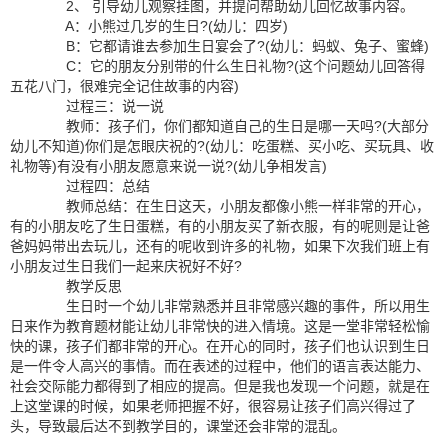
2、 引导幼儿观察挂图，并提问帮助幼儿回忆故事内容。
A：小熊过几岁的生日?(幼儿：四岁)
B：它都请谁去参加生日宴会了?(幼儿：蚂蚁、兔子、蜜蜂)
C：它的朋友分别带的什么生日礼物?(这个问题幼儿回答得
五花八门，很难完全记住故事的内容)
过程三：说一说
教师：孩子们，你们都知道自己的生日是哪一天吗?(大部分
幼儿不知道)你们是怎眼庆祝的?(幼儿：吃蛋糕、买小吃、买玩具、收
礼物等)有没有小朋友愿意来说一说?(幼儿争相发言)
过程四：总结
教师总结：在生日这天，小朋友都像小熊一样非常的开心，
有的小朋友吃了生日蛋糕，有的小朋友买了新衣服，有的呢则是让爸
爸妈妈带出去玩儿，还有的呢收到许多的礼物，如果下次我们班上有
小朋友过生日我们一起来庆祝好不好?
教学反思
生日时一个幼儿非常熟悉并且非常感兴趣的事件，所以用生
日来作为教育题材能让幼儿非常快的进入情境。这是一堂非常轻松愉
快的课，孩子们都非常的开心。在开心的同时，孩子们也认识到生日
是一件令人高兴的事情。而在表述的过程中，他们的语言表达能力、
社会交际能力都得到了相应的提高。但是我也发现一个问题，就是在
上这堂课的时候，如果老师把握不好，很容易让孩子们高兴得过了
头，导致最后达不到教学目的，课堂还会非常的混乱。