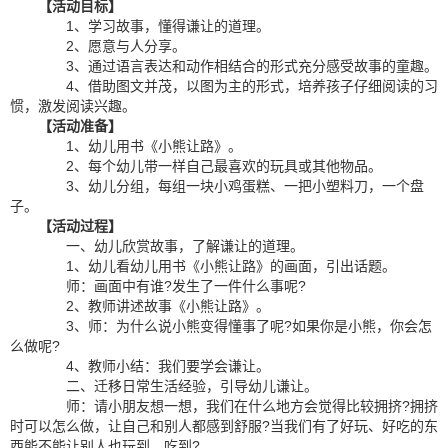
【活动目标】
1、学习故事，懂得谦让的道理。
2、愿意与人分享。
3、通过语言表达和动作相结合的形式充分感受故事的童趣。
4、借助图文并茂，以图为主的形式，培养孩子仔细阅读的习
惯，激发阅读兴趣。
【活动准备】
1、幼儿用书《小熊让路》。
2、每个幼儿带一样自己最喜欢的玩具或其他物品。
3、幼儿分组，每组一块小鸡蛋糕、一把小塑料刀，一个盘
子。
【活动过程】
一、幼儿欣赏故事，了解谦让的道理。
1、幼儿看幼儿用书《小熊让路》的画面，引出话题。
师：画面中有谁?发生了一件什么事呢?
2、教师讲述故事《小熊让路》。
3、师：为什么说小熊变得懂事了呢?如果你是小熊，你会怎
么做呢?
4、教师小结：我们要学会谦让。
二、迁移日常生活经验，引导幼儿谦让。
师：请小朋友想一想，我们在什么地方会觉得比较拥挤?拥挤
时可以怎么做，让自己和别人都感到舒服?当我们有了好玩、好吃的东
西能不能让别人也玩到、吃到?