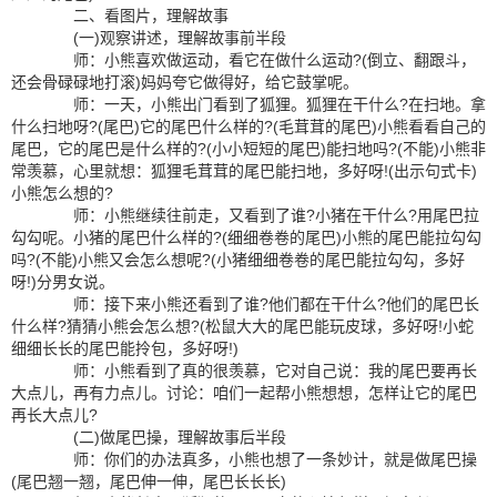
二、看图片，理解故事
(一)观察讲述，理解故事前半段
师：小熊喜欢做运动，看它在做什么运动?(倒立、翻跟斗，
还会骨碌碌地打滚)妈妈夸它做得好，给它鼓掌呢。
师：一天，小熊出门看到了狐狸。狐狸在干什么?在扫地。拿
什么扫地呀?(尾巴)它的尾巴什么样的?(毛茸茸的尾巴)小熊看看自己的
尾巴，它的尾巴是什么样的?(小小短短的尾巴)能扫地吗?(不能)小熊非
常羡慕，心里就想：狐狸毛茸茸的尾巴能扫地，多好呀!(出示句式卡)
小熊怎么想的?
师：小熊继续往前走，又看到了谁?小猪在干什么?用尾巴拉
勾勾呢。小猪的尾巴什么样的?(细细卷卷的尾巴)小熊的尾巴能拉勾勾
吗?(不能)小熊又会怎么想呢?(小猪细细卷卷的尾巴能拉勾勾，多好
呀!)分男女说。
师：接下来小熊还看到了谁?他们都在干什么?他们的尾巴长
什么样?猜猜小熊会怎么想?(松鼠大大的尾巴能玩皮球，多好呀!小蛇
细细长长的尾巴能拎包，多好呀!)
师：小熊看到了真的很羡慕，它对自己说：我的尾巴要再长
大点儿，再有力点儿。讨论：咱们一起帮小熊想想，怎样让它的尾巴
再长大点儿?
(二)做尾巴操，理解故事后半段
师：你们的办法真多，小熊也想了一条妙计，就是做尾巴操
(尾巴翘一翘，尾巴伸一伸，尾巴长长长)