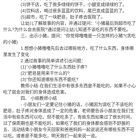
(3)饼干店，吃了很多绿绿的饼干，小腿变成绿绿的了。
(4)饮料店，喝过很多蓝蓝的饮料，尾巴变成蓝蓝的了。
(5)超市，吃了一块肥皂，肚子疼去医院了。
让幼儿了解故事的内容，并通过提问："小猪最后到超市吃了
什么?为什么会去医院?通过提问让幼儿知道不该吃的东西不要吃。
三、出示小猪，提问："你觉得噜噜是一只怎样的小猪?(贪吃
的小猪)
1.想想小猪噜噜先后去过哪些地方，吃了什么东西，身体哪
里发生了变化
2.通过故事的简单讲述引出问题：
(1)"小猪噜噜吃了什么东西肚子疼?
(2)"肥皂是用来干什么的?
(3)"你还知道哪些东西不能吃?
教师小结-在我们生活中有很多东西是不能吃的，如果不小心
吃了就会对我们的身体造成危害。
四、 小结教师小结
- 小朋友们一定要记住小猪的话，小猪因为误吃了不该吃的
肥皂，肚子疼对身体造成了一定的危害，老师要告诉小朋友在我们生
活中有些东西可以吃，但不能吃多了，有些东西如果过了很长时间，
过了保质期也是不能吃的，如果吃了我们的身体都会感到不舒服的
五、活动结束小朋友今天回家和爸爸妈妈一起说说还有哪些东西不可
以吃。或者是不能多吃，明天我们一起来说一说。