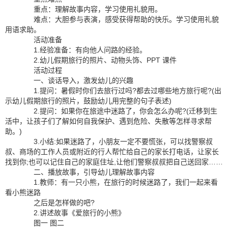
重点：理解故事内容，学习使用礼貌用。
难点：大胆参与表演，感受获得帮助的快乐。学习使用礼貌
用语求助。
活动准备
1.经验准备：有向他人问路的经验。
2.幼儿假期旅行的照片、动物头饰、PPT 课件
活动过程
一、谈话导入，激发幼儿的兴趣
1.提问：暑假时你们去旅行过吗?都去过哪些地方旅行呢?(出
示幼儿假期旅行的照片，鼓励幼儿用完整的句子表述)
2.提问：如果你在旅途中迷路了，你会怎么办呢?(迁移到生
活中，让孩子们了解如何自我保护、遇到危险、失散等怎样寻求帮
助。)
3.小结:如果迷路了，小朋友一定不要慌张，可以找警察叔
叔、商场的工作人员或附近的行人帮忙给自己的家长打电话，让家长
找到你;也可以记住自己的家庭住址,让他们警察叔叔把自己送回家……
二、播放故事，引导幼儿理解故事内容
1.教师：有一只小熊，在旅行的时候迷路了，我们一起来看
看小熊迷路
之后是怎样做的吧?
2.讲述故事《爱旅行的小熊》
图一 图二