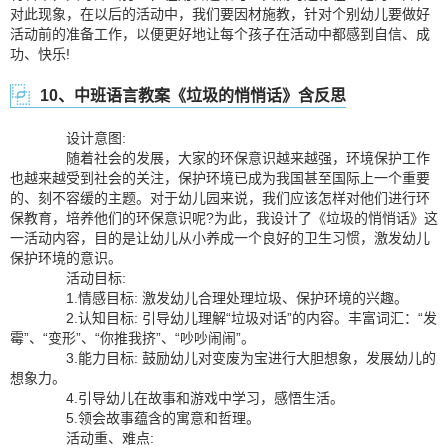
对此现象，在以后的活动中，我们要因材施教，针对个别幼儿要做好
活动前的准备工作，以便更好地让每个孩子在活动中都感到自信、成
功、快乐!
10、中班语言教案《垃圾的悄悄话》含反思
设计意图:
随着社会的发展，大家的环保意识越来越强，环境保护工作
也越来越受到社会的关注，保护环境已成为我国甚至国际上一个重要
的、刻不容缓的主题。对于幼儿园来说，我们应该怎样对他们进行环
保教育，培养他们的环保意识呢?为此，我设计了《垃圾的悄悄话》这
一活动内容，目的是让幼儿从小养成一个良好的卫生习惯，激发幼儿
保护环境的意识。
活动目标:
1.情感目标: 激发幼儿合理处理垃圾、保护环境的兴趣。
2.认知目标: 引导幼儿理解“垃圾对话”的内容。丰富词汇：“发
霉”、“变形”、“你推我挤”、“吵吵闹闹”。
3.能力目标: 鼓励幼儿对变废为宝进行大胆想象，发展幼儿的
想象力。
4.引导幼儿在故事和游戏中学习，感悟生活。
5.领会故事蕴含的寓意和哲理。
活动重、难点: