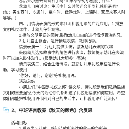
④后来小熊去香香谷了吗?山羊爷爷对小熊说了什么?
⑤幼儿自由讨论：生活中什么时候还会用到礼貌用语呢?
(如：买东西时、吃饭时、坐车时、做游戏时、上课时、家里来客人时
等等。)
四、用情境表演的形式来巩固礼貌用语的广泛应用。1.播放
文明礼仪课件，让幼儿仔细观擦。
2.播放文明用语的图片,鼓励幼儿自由的进行情境表演练习。
3.幼儿自由组合，进行情境表演，教师指导。
情景表演一： 为幼儿提供头饰，激发幼儿表演的兴趣
鼓励幼儿选择故事中的角色进行表演，教师提示幼儿在表演
时可以加入肢体动作。(鼓励幼儿大胆参与表演)
情景表演二：结合生活情境，鼓励幼儿用礼貌用语进行求
助，学习使用
“你好，请问，谢谢”等礼貌用语。
活动总结
小朋友们,“中国是礼仪之邦”,讲文明、懂礼貌是我们弘扬民族
文明的重要途径,今天的活动你们都知道了礼貌用语该如何应用，希望
你们都能把礼貌用语带回到自己的生活中，让礼貌用语广泛流传!
2、中班语言教案《秋天的颜色》含反思
活动目标
1.看图学习诗歌，感知诗歌所表达的秋天的色彩美。