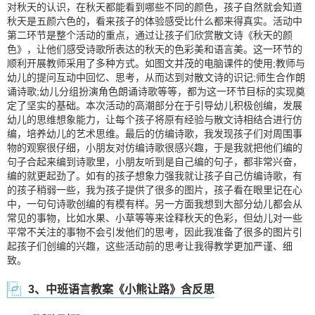
对秋天的认识，在秋天都能看到哪些不同的颜色，孩子自然就会知道
秋天是五颜六色的，看来孩子的体验感受比什么都来得真实。活动中
第二环节是整个活动的重点，通过让孩子们欣赏散文诗《秋天的颜
色》，让他们感受诗歌所表达的秋天的色彩美和语言美。这一环节的
顺利开展教师采用了多种方式。如图文并茂的电脑课件的使用;教师与
幼儿的提问互动中回忆、思考，从而达到对散文诗的识记;师生合作朗
诵诗歌;幼儿分组扮演角色朗诵诗歌等等，都为这一环节目标的实现奠
定了坚实的基础。本次活动的高潮部分在于引导幼儿积极创编，发展
幼儿的思维想象能力，让每个孩子将原有经验与散文诗相结合进行仿
编，培养幼儿的艺术思维。最后的仿编诗歌，我发现孩子们对周围事
物的观察很仔细，小朋友对仿编诗歌很感兴趣，于是我就把他们编的
句子合起来编到诗歌里，小朋友听到是自己编的句子，都非常兴奋，
编的就更起劲了。如有的孩子想象力强我就让孩子自己仿编诗歌，有
的孩子稍弱一些，我为孩子提供了很多的图片，孩子看在眼里记在心
中，一句句诗歌创编的有模有样。另一方面我想到大部分幼儿都会从
常见的事物，比如水果、小草等等来诠释秋天的色彩，但幼儿对一些
平常不关注的事物不会引发他们的思考，因此我准备了很多的图片引
起孩子们创编的兴趣，这些活动前的思考让我得教学更加严谨、细
致。
3、中班语言教案《小熊让路》含反思