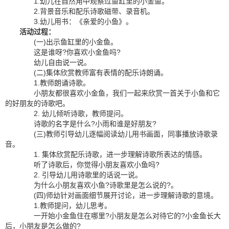
1.幼儿在自然角中观察过鱼缸里的小金鱼。
2.背景音乐和配乐诗歌磁带、录音机。
3.幼儿用书：《亲爱的小鱼》。
活动过程：
(一)出示鱼缸里的小金鱼。
这是谁呀?你喜欢小金鱼吗?
幼儿自由说一说。
(二)集体欣赏教师富有表情的配乐诗朗诵。
1.教师朗诵诗歌。
小朋友都很喜欢小金鱼，我们一起来欣赏一首关于小鱼和它
的好朋友的诗歌吧。
2. 幼儿倾听诗歌，教师提问。
诗歌的名字是什么?小雨和谁是好朋友?
(三)教师引导幼儿逐幅阅读幼儿用书画面，同事播放诗歌录
音。
1. 集体欣赏配乐诗歌，进一步理解诗歌所表达的情感。
听了诗歌后，你觉得小朋友喜欢小鱼吗?
2. 引导幼儿用诗歌里的话说一说。
为什么小朋友喜欢小鱼?诗歌里是怎么说的?。
(四)师幼针对画面细节展开讨论，进一步理解诗歌的意境。
1.教师提问，幼儿思考。
一开始小金鱼住在哪里?小朋友是怎么对待它的?小金鱼长大
后，小朋友是怎么做的?