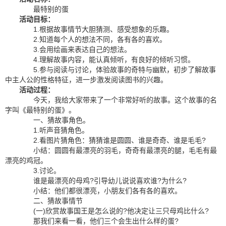
最特别的蛋
活动目标：
1.根据故事情节大胆猜测、感受想象的乐趣。
2.知道每个人的想法不同，各有各的喜欢。
3.会用绘画来表达自己的想法。
4.理解故事内容，能认真倾听，有良好的倾听习惯。
5.参与阅读与讨论，体验故事的奇特与幽默，初步了解故事
中主人公的性格特征，进一步激发阅读图书的兴趣。
活动过程：
今天，我给大家带来了一个非常好听的故事。这个故事的名
字叫《最特别的蛋》。
一、猜故事角色。
1.听声音猜角色。
2.看图片猜角色：猜猜谁是圆圆、谁是奇奇、谁是毛毛?
小结：圆圆有最漂亮的羽毛，奇奇有最漂亮的腿，毛毛有最
漂亮的鸡冠。
3.讨论。
谁是最漂亮的母鸡?引导幼儿说说喜欢谁?为什么?
小结：他们都很漂亮，小朋友们各有各的喜欢。
二、猜故事情节
(一)欣赏故事国王是怎么说的?他决定让三只母鸡比什么?
那我们来看一看，他们三个会生出什么样的蛋?