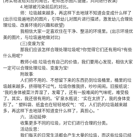
(将实物发给对应的角色，老师出示图片提醒，共同进行表演)
4.地球被污染前后的对比。
师：垃圾越来越多，再这样下去地球不知道会变成什么样了
(出示垃圾遍地扔的图片，引导幼儿对图片进行描述，激发幼儿合理处
理垃圾、改善环境的兴趣和欲望)
我相信大家一定喜欢住在干净、整洁的环境里。(出示环境优
美的图片，与垃圾遍地做对比)
(三)变废为宝
那我们应该怎样合理处理垃圾呢?你觉得它们还有用吗?有些
什么用呢?
教师小结:垃圾也有自己的价值，我们要用心发现，相信大家
一定可以合理处理垃圾、变废为宝!
附故事:
人们把不用的、不想留下来的东西扔到垃圾桶里，桶里的垃
圾越来越多，挤得喘不过气，垃圾你推我挤，吵吵闹闹。旧报纸说：
“我的身体被菜汁弄湿了，发霉了，还有一股难闻的气味呢，难受极
了。其实，我还很有用的。”矿泉水瓶说：“实在太挤了，我的身体变
形了。” 塑料袋、纸盒也在轻轻地叹气：“哎，人们扔的垃圾越来越
多，再这样下去地球不知道变什么样了，真担心。”
六、活动延伸:
收集更多不同的垃圾，对它们进行合理的分类。
活动反思：
我们每天的日常生活都会产生大量的垃圾，而这些垃圾已经