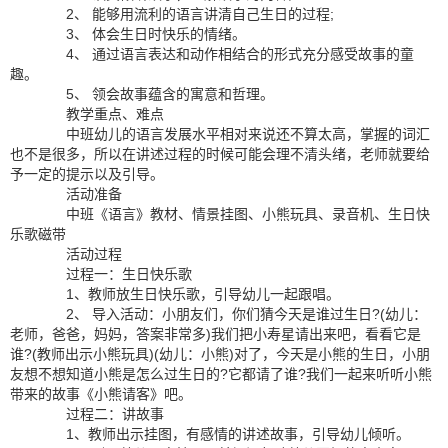
2、 能够用流利的语言讲清自己生日的过程;
3、 体会生日时快乐的情绪。
4、 通过语言表达和动作相结合的形式充分感受故事的童
趣。
5、 领会故事蕴含的寓意和哲理。
教学重点、难点
中班幼儿的语言发展水平相对来说还不算太高，掌握的词汇
也不是很多，所以在讲述过程的时候可能会理不清头绪，老师就要给
予一定的提示以及引导。
活动准备
中班《语言》教材、情景挂图、小熊玩具、录音机、生日快
乐歌磁带
活动过程
过程一：生日快乐歌
1、教师放生日快乐歌，引导幼儿一起跟唱。
2、 导入活动：小朋友们，你们猜今天是谁过生日?(幼儿：
老师，爸爸，妈妈，答案非常多)我们把小寿星请出来吧，看看它是
谁?(教师出示小熊玩具)(幼儿：小熊)对了，今天是小熊的生日，小朋
友想不想知道小熊是怎么过生日的?它都请了谁?我们一起来听听小熊
带来的故事《小熊请客》吧。
过程二：讲故事
1、教师出示挂图，有感情的讲述故事，引导幼儿倾听。