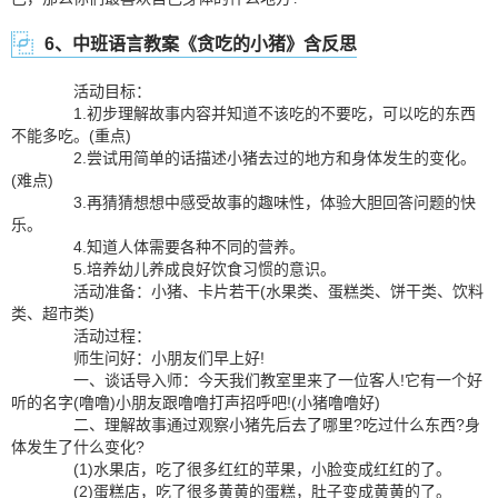
6、中班语言教案《贪吃的小猪》含反思
活动目标：
1.初步理解故事内容并知道不该吃的不要吃，可以吃的东西
不能多吃。(重点)
2.尝试用简单的话描述小猪去过的地方和身体发生的变化。
(难点)
3.再猜猜想想中感受故事的趣味性，体验大胆回答问题的快
乐。
4.知道人体需要各种不同的营养。
5.培养幼儿养成良好饮食习惯的意识。
活动准备：小猪、卡片若干(水果类、蛋糕类、饼干类、饮料
类、超市类)
活动过程：
师生问好：小朋友们早上好!
一、谈话导入师：今天我们教室里来了一位客人!它有一个好
听的名字(噜噜)小朋友跟噜噜打声招呼吧!(小猪噜噜好)
二、理解故事通过观察小猪先后去了哪里?吃过什么东西?身
体发生了什么变化?
(1)水果店，吃了很多红红的苹果，小脸变成红红的了。
(2)蛋糕店，吃了很多黄黄的蛋糕，肚子变成黄黄的了。