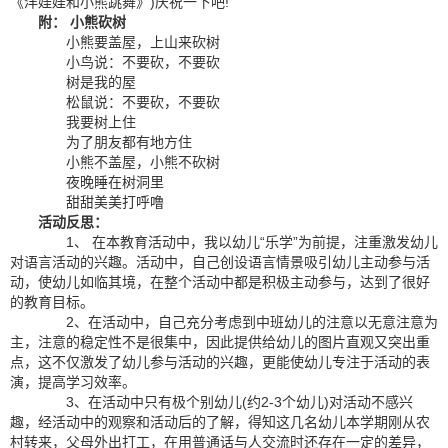
《洋娃娃和小熊跳舞》)庆祝一下吧!
附： 小熊砍树
小熊要盖屋，上山来砍树
小鸟说：不要砍，不要砍
树是我的屋
松鼠说：不要砍，不要砍
我要树上住
为了朋友都有地方住
小熊不盖屋，小熊不砍树
夜晚睡在树洞里
甜甜美美打呼噜
活动反思：
1、 在本教育活动中，我以幼儿“乐学”为前提，注重激发幼儿
对语言活动的兴趣。活动中，自己创设语言情景吸引幼儿主动参与活
动，使幼儿如临其境，在整个活动中都是积极主动参与，达到了很好
的教育目标。
2、在活动中，自己充分考虑到中班幼儿的注意以无意注意为
主，注意的稳定性不是很集中，因此提供给幼儿的图片直观又突出重
点，这不仅激发了幼儿参与活动的兴趣，更能使幼儿专注于活动的表
演，提高学习效率。
3、在活动中只有极个别幼儿(约2-3个幼儿)对活动不感兴
趣，经活动中的观察和活动后的了解，得知这几名幼儿本学期刚从农
村转来，父母外出打工，在用普通话与人交流时还存在一定的差异，