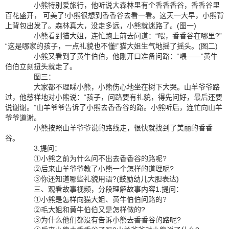
小熊特别爱旅行，他听说大森林里有个香香香谷，香香谷里
百花盛开， 可美了!小熊很想到香香谷去看一看。这天一大早，小熊背
上背包出发了。森林真大，没走多远，小熊就迷路了。(图一)
小熊看到猫大姐，连忙跑上前去问道：“喂，香香谷在哪里?”
“这是哪家的孩子，一点礼貌也不懂!”猫大姐生气地摇了摇头。(图二)
小熊又看到了黄牛伯伯，他刚开口准备问路：“喂——”黄牛
伯伯立刻扭头就走了。
图三：
大家都不理睬小熊，小熊伤心地坐在树下大哭。山羊爷爷路
过，他慈祥地对小熊说：“孩子，问路要有礼貌，得先问好，最后还要
说谢谢。”山羊爷爷告诉了小熊去香香谷的路。小熊听后，连忙向山羊
爷爷道谢。
小熊按照山羊爷爷说的路线走，很快就找到了美丽的香香
谷。
3.提问：
①小熊之前为什么问不出去香香谷的路呢?
②后来山羊爷爷教了小熊一个怎样的道理呢?
③你还知道哪些礼貌用语?(鼓励幼儿大胆表达)
三、观看故事视频，分段理解故事内容1.提问：
①小熊是怎样向猫大姐、黄牛伯伯问路的?
②毛大姐和黄牛伯伯又是怎样做的?
③为什么他们都没有告诉小熊去香香谷的路呢?