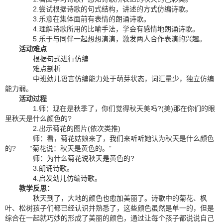
2.尝试根据诗歌的句式结构，讲述的方式仿编诗歌。
3.乐意在集体面前有表情的朗诵诗歌。
4.理解诗歌所用的比喻手法，学会有感情地朗诵诗歌。
5.乐于与同伴一起想想演演，激发两人合作表演的兴趣。
活动难点
根据句式进行仿编
难点剖析
中班幼儿语言仿编能力处于萌芽状态，词汇量少，独立仿编
能力弱。
活动过程
1.师：现在是秋季了，你们觉得秋天美吗?(美)那在你们的眼
里秋天是什么颜色的?
2.出示菊花的图片(依次类推)
师：看，菊花姑娘来了，我们来听听她认为秋天是什么颜色
的? “菊花说：秋天是黄色的。”
师：为什么菊花说秋天是黄色的?
3.朗诵诗歌。
4.启发幼儿仿编诗歌。
教学反思：
秋天到了，大地的颜色也愈加美丽了。诗歌中的菊花、枫
叶、松树孩子们都已经认识并熟悉了，这些颜色虽然是单一的，但是
综合在一起就巧妙的形成了美丽的颜色，通过让每个孩子都说说自己