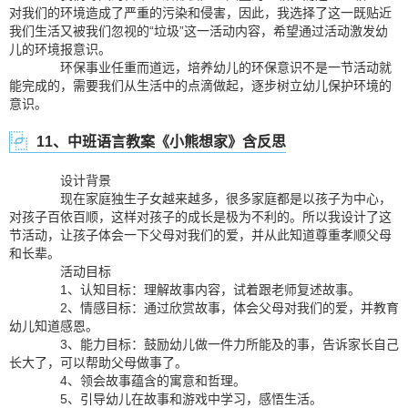
对我们的环境造成了严重的污染和侵害，因此，我选择了这一既贴近
我们生活又被我们忽视的“垃圾”这一活动内容，希望通过活动激发幼
儿的环境报意识。
环保事业任重而道远，培养幼儿的环保意识不是一节活动就
能完成的，需要我们从生活中的点滴做起，逐步树立幼儿保护环境的
意识。
11、中班语言教案《小熊想家》含反思
设计背景
现在家庭独生子女越来越多，很多家庭都是以孩子为中心，
对孩子百依百顺，这样对孩子的成长是极为不利的。所以我设计了这
节活动，让孩子体会一下父母对我们的爱，并从此知道尊重孝顺父母
和长辈。
活动目标
1、认知目标：理解故事内容，试着跟老师复述故事。
2、情感目标：通过欣赏故事，体会父母对我们的爱，并教育
幼儿知道感恩。
3、能力目标：鼓励幼儿做一件力所能及的事，告诉家长自己
长大了，可以帮助父母做事了。
4、领会故事蕴含的寓意和哲理。
5、引导幼儿在故事和游戏中学习，感悟生活。