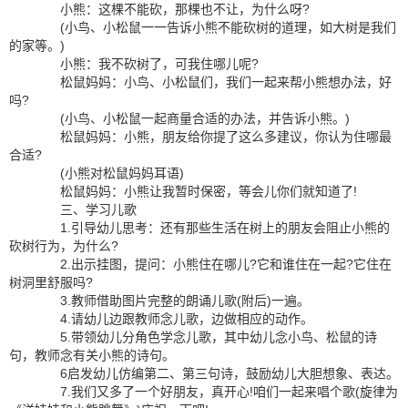
小熊：这棵不能砍，那棵也不让，为什么呀?
(小鸟、小松鼠一一告诉小熊不能砍树的道理，如大树是我们
的家等。)
小熊：我不砍树了，可我住哪儿呢?
松鼠妈妈：小鸟、小松鼠们，我们一起来帮小熊想办法，好
吗?
(小鸟、小松鼠一起商量合适的办法，并告诉小熊。)
松鼠妈妈：小熊，朋友给你提了这么多建议，你认为住哪最
合适?
(小熊对松鼠妈妈耳语)
松鼠妈妈：小熊让我暂时保密，等会儿你们就知道了!
三、学习儿歌
1.引导幼儿思考：还有那些生活在树上的朋友会阻止小熊的
砍树行为，为什么?
2.出示挂图，提问：小熊住在哪儿?它和谁住在一起?它住在
树洞里舒服吗?
3.教师借助图片完整的朗诵儿歌(附后)一遍。
4.请幼儿边跟教师念儿歌，边做相应的动作。
5.带领幼儿分角色学念儿歌，其中幼儿念小鸟、松鼠的诗
句，教师念有关小熊的诗句。
6启发幼儿仿编第二、第三句诗，鼓励幼儿大胆想象、表达。
7.我们又多了一个好朋友，真开心!咱们一起来唱个歌(旋律为