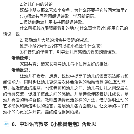
2.幼儿自由的讨论。
既然小朋友那么喜欢小金鱼，为什么还要把它放回大海里?
(五)师幼共同看图朗诵诗歌，学习新词语。
1.师幼借助幼儿用书共同朗诵诗歌。
什么叫视线?(眼睛能看到的地方)什么事惊喜?谁能用自己的
话说一说。
2. 鼓励幼儿大胆的想像并清楚的讲述。
谁是小船?为什么?还可以把小鱼比作什么呢?
3.在音乐的伴奏下，引导幼儿有感情的看图朗诵诗歌。
活动延伸：
家园共育：请家长引导幼儿与小伙伴友好的相处。
活动反思：
让幼儿在看看、想想、说说中提高了幼儿的语言表达能力和
阅读能力，同时也让幼儿更深层次体会角色的融融情意;通过互动环
节，拉近彼此的距离，也使老师和幼儿之间、幼儿与幼儿之间深层次
的情感交流，促进了彼此之间的感情。儿童诗歌伴随着幼儿成长，是
幼儿喜爱的精神食粮，教师应选择灵活多样的方法，借助鲜明生动的
艺术形象和简洁明快的语言，发展幼儿各方面能力。让文学的种子在
幼小的心灵发芽开花，最终结成累累硕果。
8、中班语言教案《小熊冒泡泡》含反思