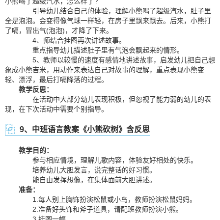
小熊喝了超级汽水，怎么样了?
引导幼儿结合自己的体验，理解小熊喝了超级汽水，肚子里
全是泡泡。会变得像气球一样轻，在房子里飘来飘去。后来，小熊打
了嗝，冒出气(泡泡)，才降了下来。
4、师结合挂图再次讲述故事。
重点指导幼儿描述肚子里有气泡会飘起来的情形。
5、教师以较慢的速度有感情地讲述故事，启发幼儿把自己想
象成小熊吉米，用动作来表达自己对故事的理解，重点表现小熊变
轻、漂浮，最后打嗝降落的过程。
教学反思：
在活动中大部分幼儿表现积极，但忽视了能力弱的幼儿的表
现，在下次活动中需要个别指导。
9、中班语言教案《小熊砍树》含反思
教学目的：
参与相应情境，理解儿歌内容，体验友好相处的快乐。
培养幼儿大胆发言，说完整话的好习惯。
能自由发挥想像，在集体面前大胆讲述。
准备：
1.每人别上胸饰扮演松鼠或小鸟，教师扮演松鼠妈妈。
2.准备好头饰和斧子道具，请配班教师扮演小熊。
3.挂图一幅。