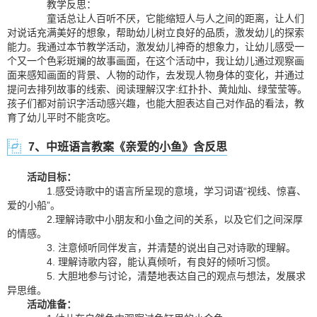
教学反思：
童话总让人百听不厌，它能缩短人与人之间的距离，让人们
对说话充满美好的想象，帮助幼儿树立良好的品质，激发幼儿的探索
能力。我通过本节教学活动，激发幼儿神奇的想象力，让幼儿感受一
个又一个色彩斑斓的故事画面，在这个活动中，我让幼儿通过观察画
面来感知画面的背景、人物的动作，去发现人物身体的变化，并通过
提问去排列故事的线索、阅读理解汉字:红扑扑、黄灿灿、绿莹莹等。
孩子们都对前识字活动感兴趣，也能大胆表达自己对作品的看法，教
育了幼儿平时不能贪吃。
7、中班语言教案《亲爱的小鱼》含反思
活动目标：
1.感受诗歌中的语言所呈现的意境，学习词语“视线、惊喜、
爱的小船”。
2.理解诗歌中小朋友和小鱼之间的关系，以及它们之间深厚
的情感。
3. 注意倾听同伴发言，并清楚的说出自己对诗歌的理解。
4. 理解诗歌内容，能认真倾听，有良好的倾听习惯。
5. 大胆地参与讨论，清楚地表达自己的观点与想法，发展求
异思维。
活动准备：