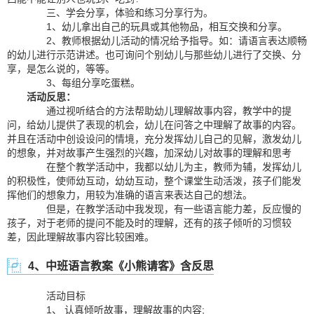
三、学会分享，体验和练习分享行为。
1、幼儿拿出自己的玩具或其他物品，相互交换和分享。
2、教师根据幼儿活动的情况给予指导。如：请语言表达顺畅
的幼儿进行示范讲述。也可询问个别幼儿与那些幼儿进行了交换、分
享，是怎么说的，等等。
3、每组分享吃蛋糕。
活动反思：
通过视听结合的方法帮助幼儿理解故事内容，教学中的提
问，给幼儿提供了表现的机会，幼儿在问答之中理解了故事的内容。
并且在活动中创设设问的情境，充分发挥幼儿自己的见解，激发幼儿
的想象，并对故事产生强烈的兴趣，加深幼儿对故事的理解和思考
在整个教学活动中，我都以幼儿为主，教师为辅，发挥幼儿
的积极性，使师幼互动，幼幼互动，整个课堂生动活泼，孩子们能发
挥他们的想象力，用较为准确的语言来表达自己的想法。
但是，在教学活动中我发现，有一些语言能力差，反应慢的
孩子，对于老师的提问不能及时的理解，还有的孩子倾听的习惯较
差，因此理解故事内容比较困难。
4、中班语言教案《小熊请客》含反思
活动目标
1、 认真倾听故事，理解故事的内容;