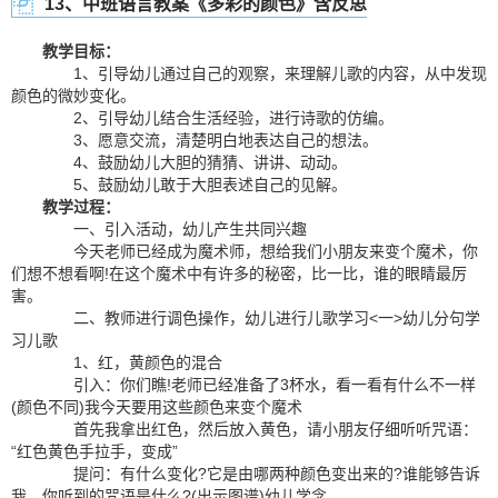
13、中班语言教案《多彩的颜色》含反思
教学目标：
1、引导幼儿通过自己的观察，来理解儿歌的内容，从中发现
颜色的微妙变化。
2、引导幼儿结合生活经验，进行诗歌的仿编。
3、愿意交流，清楚明白地表达自己的想法。
4、鼓励幼儿大胆的猜猜、讲讲、动动。
5、鼓励幼儿敢于大胆表述自己的见解。
教学过程：
一、引入活动，幼儿产生共同兴趣
今天老师已经成为魔术师，想给我们小朋友来变个魔术，你
们想不想看啊!在这个魔术中有许多的秘密，比一比，谁的眼睛最厉
害。
二、教师进行调色操作，幼儿进行儿歌学习<一>幼儿分句学
习儿歌
1、红，黄颜色的混合
引入：你们瞧!老师已经准备了3杯水，看一看有什么不一样
(颜色不同)我今天要用这些颜色来变个魔术
首先我拿出红色，然后放入黄色，请小朋友仔细听听咒语：
“红色黄色手拉手，变成”
提问：有什么变化?它是由哪两种颜色变出来的?谁能够告诉
我，你听到的咒语是什么?(出示图谱)幼儿学念。