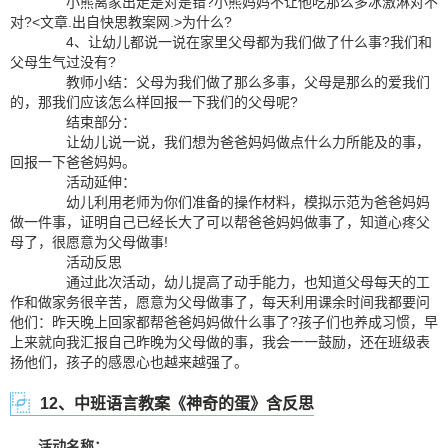
小熊离家出走是对是错?小熊妈妈不让他吃那么多冰激淋对不
对?<文章.出自快思教案网.>为什么?
4、让幼儿都说一说在家里父母都为我们做了什么事?我们和
父母生气过没有?
教师小结：父母为我们做了那么多事，父母是那么的爱我们
的，那我们应该怎么样回报一下我们的父母呢?
结束部分：
让幼儿说一说，我们想为爸爸妈妈做点什么力所能及的事，
回报一下爸爸妈妈。
活动延伸：
幼儿利用老师为你们准备的操作材料，模拟示范为爸爸妈妈
做一件事，证明自己已经长大了可以帮爸爸妈妈做事了，知道心疼父
母了，很愿意为父母做事!
活动反思
通过此次活动，幼儿提高了动手能力，也知道父母每天的工
作和做家务很辛苦，愿意为父母做事了，每天利用课余时间我都要问
他们：昨天晚上回家都帮爸爸妈妈做什么事了?孩子们也养成习惯，早
上来就向我汇报自己昨晚为父母做的事，我会一一鼓励，还在班级表
扬他们，孩子的感恩心也越来越强了。
12、中班语言教案《神奇的蛋》含反思
活动名称：