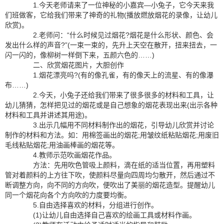
1.今天老师请来了一位神秘的小嘉宾—小兔子，它今天来我
们班做客，它给我们带来了神奇的礼物(播放燃放烟花的录像，让幼儿
欣赏)。
2.老师问：“什么时候见过烟花?烟花是什么形状、颜色、会
发出什么样的声音?”(一束一束的，先升上天空在散开，扭来扭去，一
闪一闪的，像柳树一样倒下来，五颜六色的……)
二、欣赏烟花图片，大胆创作
1.烟花漂亮吗?(有的像孔雀，有的像天上的流星、有的像瀑
布……)
2.今天，小兔子还给我们带来了很多很多的材料和工具，让
幼儿猜猜，怎样把见过的烟花或是自己想象的烟花表现出来(出示各种
材料和工具并讲述其用途)。
3.出示几幅用不同材料制作出的烟花，引导幼儿欣赏并讨论
制作的材料和方法。如：用棉签画出的烟花;用皱纹纸粘贴烟花;用废旧
毛线粘贴烟花;用油画棒画的烟花等。
4.教师示范吹画烟花作品。
方法：先用吹色管吸上颜料，滴在纸的适当位置，再用塑料
管对着颜料的上方往下吹，使颜料尽量向四周均匀散开，然后通过不
断调整方向，向不同的方向吹，便吹出了美丽的烟花造型。提醒幼儿
同一个烟花向各个方向吹的力度要均衡。
5.自由选择喜欢的材料，分组进行创作。
(1)让幼儿自由选择自己喜欢的绘画工具或材料作画。