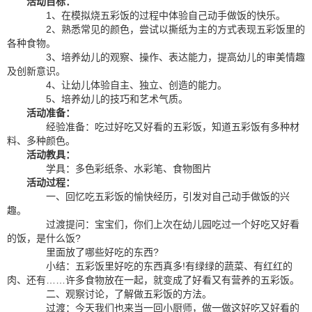
活动目标：
1、在模拟烧五彩饭的过程中体验自己动手做饭的快乐。
2、熟悉常见的颜色，尝试以撕纸为主的方式表现五彩饭里的
各种食物。
3、培养幼儿的观察、操作、表达能力，提高幼儿的审美情趣
及创新意识。
4、让幼儿体验自主、独立、创造的能力。
5、培养幼儿的技巧和艺术气质。
活动准备：
经验准备：吃过好吃又好看的五彩饭，知道五彩饭有多种材
料、多种颜色。
活动教具：
学具：多色彩纸条、水彩笔、食物图片
活动过程：
一、回忆吃五彩饭的愉快经历，引发对自己动手做饭的兴
趣。
过渡提问：宝宝们，你们上次在幼儿园吃过一个好吃又好看
的饭，是什么饭?
里面放了哪些好吃的东西?
小结：五彩饭里好吃的东西真多!有绿绿的蔬菜、有红红的
肉、还有……许多食物放在一起，就变成了好看又有营养的五彩饭。
二、观察讨论，了解做五彩饭的方法。
过渡：今天我们也来当一回小厨师，做一做这好吃又好看的