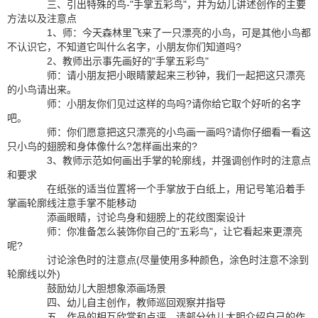
三、引出特殊的鸟-"手掌五彩鸟"，并为幼儿讲述创作的主要
方法以及注意点
1、师：今天森林里飞来了一只漂亮的小鸟，可是其他小鸟都
不认识它，不知道它叫什么名字，小朋友你们知道吗?
2、教师出示事先画好的"手掌五彩鸟"
师：请小朋友把小眼睛蒙起来三秒钟，我们一起把这只漂亮
的小鸟请出来。
师：小朋友你们见过这样的鸟吗?请你给它取个好听的名字
吧。
师：你们愿意把这只漂亮的小鸟画一画吗?请你仔细看一看这
只小鸟的翅膀和身体像什么?怎样画出来的?
3、教师示范如何画出手掌的轮廓线，并强调创作时的注意点
和要求
在纸张的适当位置将一个手掌放于白纸上，用记号笔沿着手
掌画轮廓线注意手掌不能移动
添画眼睛，讨论鸟身和翅膀上的花纹图案设计
师：你准备怎么装饰你自己的"五彩鸟"，让它看起来更漂亮
呢?
讨论涂色时的注意点(尽量使用多种颜色，涂色时注意不涂到
轮廓线以外)
鼓励幼儿大胆想象添画场景
四、幼儿自主创作，教师巡回观察并指导
五、作品的相互欣赏和点评，请部分幼儿大胆介绍自己的作