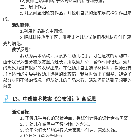
(2)教师在活动中给予适时适当的指导和鼓励。
三、展评作品
幼儿之间互相欣赏作品，并说明自己的烟花是怎样创作出来
的。
活动延伸：
1.利用作品装饰主题墙。
2.把材料投放手工区，继续让幼儿尝试使用多种材料创作漂
亮的烟花。
教学反思：
我认为美术活动，应该多让幼儿动手，可在这次的活动中，
由于我导入部分和欣赏图片过长，所以幼儿动手操作时间很短，幼儿
的想象力没有很好的表现出来。在让幼儿自由选择材料时，教师没有
加上适当的引导导致幼儿选择的比较偏，我及时做出了调整，避免了
部分材料不够的情况。但从幼儿的作品来看，活动还是达到了想要的
效果。
13、中班美术教案《台布设计》含反思
活动目标：
1. 了解几种台布的形状特点，尝试创造性的设计台布图案。
2. 让幼儿在绘画中了解“对称”的含义。
3. 会用它们大胆地进行艺术表现与创造，喜欢装饰。
4.培养幼儿的欣赏能力。