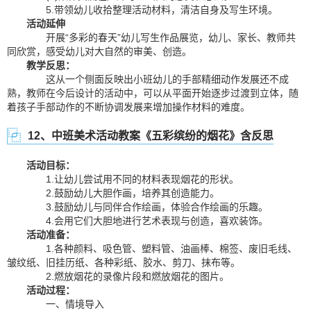
5.带领幼儿收拾整理活动材料，清洁自身及写生环境。
活动延伸
开展“多彩的春天”幼儿写生作品展览，幼儿、家长、教师共
同欣赏，感受幼儿对大自然的审美、创造。
教学反思：
这从一个侧面反映出小班幼儿的手部精细动作发展还不成
熟，教师在今后设计的活动中，可以从平面开始逐步过渡到立体，随
着孩子手部动作的不断协调发展来增加操作材料的难度。
12、中班美术活动教案《五彩缤纷的烟花》含反思
活动目标：
1.让幼儿尝试用不同的材料表现烟花的形状。
2.鼓励幼儿大胆作画，培养其创造能力。
3.鼓励幼儿与同伴合作绘画，体验合作绘画的乐趣。
4.会用它们大胆地进行艺术表现与创造，喜欢装饰。
活动准备：
1.各种颜料、吸色管、塑料管、油画棒、棉签、废旧毛线、
皱纹纸、旧挂历纸、各种彩纸、胶水、剪刀、抹布等。
2.燃放烟花的录像片段和燃放烟花的图片。
活动过程：
一、情境导入