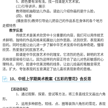
5、颜色要有深有浅，找一找谁是大艺术家。
(三)引导讲评，展示
教师随机抽取幼儿作品，请幼儿介绍你画的是什么脸，
(四)、结束
(播放音乐)教师引导幼儿把自己的作品系在身体的各个地方
走模特秀
教学反思
传统艺术是美术欣赏中十分重要的内容，我们可以用传统艺
术鲜明、独特的作品风格来拓展幼儿创作思路，达到欣赏、表现美的
目的。同时也能让幼儿进一步了解中华艺术宝库中的各种奇葩，懂得
欣赏、热爱我们的民族艺术。
脸谱是中华民族艺术中的瑰宝，它浓烈的色彩，鲜明的艺术
风格很容易吸引幼儿，因为这样的内容正符合了幼儿对色彩敏感的心
理特点。同时，脸谱中优美流畅的线条，让幼儿绘画的笔触变得灵
活，扩大、夸张表现的五官满足了幼儿喜欢表现新奇的思维。
10、中班上学期美术教案《五彩的雪花》含反思
【活动目标】
1、通过观察、探索、尝试等方法，将三条直线交叉画出六角
形。
2、运用多种颜色，短线、点、圈等装饰六角形的雪花，表现