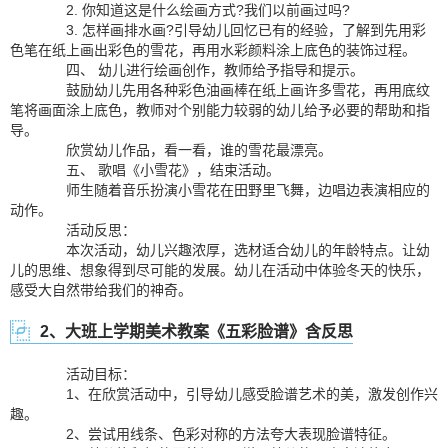
2. 你知道这是什么绘画方式?我们以前画过吗?
3. 怎样画排水画?引导幼儿回忆已有的经验，了解到先用彩
色笔在纸上画出彩色的雪花，再用水彩颜料涂上底色的装饰过程。
四、 幼儿进行绘画创作，教师给予指导和提示。
鼓励幼儿先用各种彩色油画棒在纸上画许多雪花，再用底纹
笔将画面涂上底色，教师对个别能力较弱的幼儿给予必要的帮助和指
导。
欣赏幼儿作品，看一看，谁的雪花最漂亮。
五、 歌唱《小雪花》，结束活动。
师生随着音乐扮演小雪花在田野里飞舞，边唱边表演相应的
动作。
活动反思：
本次活动，幼儿兴趣浓厚，选材适合幼儿的年龄特点。让幼
儿的思维、想象得到尽可能的发展。幼儿在活动中体验冬天的快乐，
感受大自然带给我们的神奇。
2、大班上学期美术教案《五彩脸谱》含反思
活动目标：
1、在欣赏活动中，引导幼儿感受脸谱艺术的美，激发创作兴
趣。
2、尝试用线条、色彩对称的方法夸大表现脸谱特征。