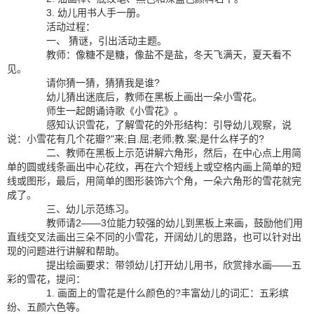
3. 幼儿用书人手一册。
活动过程：
一、 猜谜，引出活动主题。
教师：像糖不是糖，像盐不是盐，冬天飞满天，夏天看不
见。
请你猜一猜，猜猜我是谁?
幼儿猜出迷底后，教师在黑板上画出一朵小雪花。
师生一起朗诵诗歌《小雪花》。
感知认识雪花，了解雪花的外形结构：引导幼儿观察，说
说：小雪花有几个花瓣?"来;自.屈;老师;教.案;是什么样子的?
二、教师在黑板上示范讲解六角形，然后，在中心点上用简
单的圆或线条画出中心花纹，再在六个短线上或空格内画上简单的短
线或图形，最后，用简单的图形装饰六个角，一朵六角形的雪花就完
成了。
三、幼儿示范练习。
教师请2――3位能力较强的幼儿到黑板上来画，鼓励他们用
直线交叉法画出三朵不同的小雪花，开阔幼儿的思路，也可以针对出
现的问题进行讲解和帮助。
提出绘画要求：带领幼儿打开幼儿用书，欣赏排水画――五
彩的雪花，提问：
1. 画面上的雪花是什么颜色的?丰富幼儿的词汇：五彩缤
纷、五颜六色等。