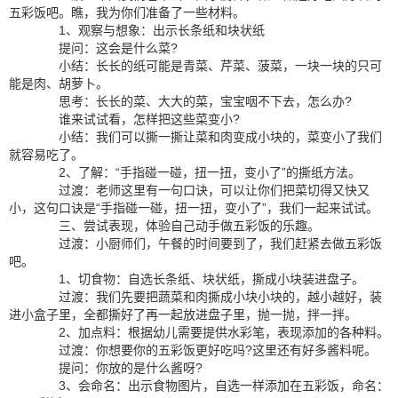
五彩饭吧。瞧，我为你们准备了一些材料。
1、观察与想象：出示长条纸和块状纸
提问：这会是什么菜?
小结：长长的纸可能是青菜、芹菜、菠菜，一块一块的只可
能是肉、胡萝卜。
思考：长长的菜、大大的菜，宝宝咽不下去，怎么办?
谁来试试看，怎样把这些菜变小?
小结：我们可以撕一撕让菜和肉变成小块的，菜变小了我们
就容易吃了。
2、了解：“手指碰一碰，扭一扭，变小了”的撕纸方法。
过渡：老师这里有一句口诀，可以让你们把菜切得又快又
小，这句口诀是“手指碰一碰，扭一扭，变小了”，我们一起来试试。
三、尝试表现，体验自己动手做五彩饭的乐趣。
过渡：小厨师们，午餐的时间要到了，我们赶紧去做五彩饭
吧。
1、切食物：自选长条纸、块状纸，撕成小块装进盘子。
过渡：我们先要把蔬菜和肉撕成小块小块的，越小越好，装
进小盒子里，全都撕好了再一起放进盘子里，抛一抛，拌一拌。
2、加点料：根据幼儿需要提供水彩笔，表现添加的各种料。
过渡：你想要你的五彩饭更好吃吗?这里还有好多酱料呢。
提问：你放的是什么酱呀?
3、会命名：出示食物图片，自选一样添加在五彩饭，命名：