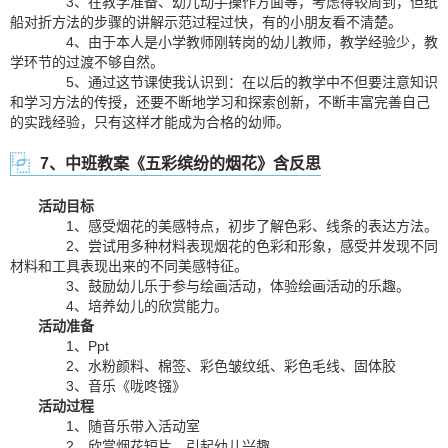
3、在教学准备、幼儿动手操作方面等，考虑得较周到，但纸
船对折方法的步骤的讲解示范过程过快，有的小朋友看不清楚。
4、由于本人是小学教师刚转岗的幼儿教师，教学经验少，教
学环节的过渡不够自然。
5、通过这节课使我认识到：在以后的教学中不但要注意知识
和学习方法的传授，还要不断地学习和探索创新，不断丰富完善自己
的实践经验，只有这样才能成为合格的幼师。
7、中班教案《五彩缤纷的烟花》含反思
活动目标
1、感受烟花的美感特点，初步了解色彩、线条的表达方法。
2、尝试用多种材料表现烟花的色彩和形象，感受并发现不同
材料和工具表现出来的不同美感特征。
3、鼓励幼儿乐于参与绘画活动，体验绘画活动的乐趣。
4、培养幼儿的欣赏能力。
活动准备
1、Ppt
2、水粉颜料、棉签、彩色皱纹纸、彩色毛线、固体胶
3、音乐《咙咚镪》
活动过程
1、随音乐带入活动室
2、欣赏烟花短片，引起幼儿兴趣。