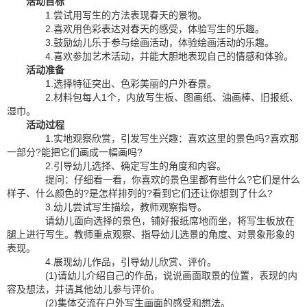
活动目标
1.尝试用写生的方法表现春天的景物。
2.喜欢用色彩表达对春天的感受，体验写生的乐趣。
3.鼓励幼儿乐于参与绘画活动，体验绘画活动的乐趣。
4.喜欢参加艺术活动，并能大胆地表现自己的情感和体验。
活动准备
1.选择特征突出、色彩美丽的户外春景。
2.材料包每人1个，内放写生板、图画纸、油画棒、旧报纸、
湿巾。
活动过程
1.实地观察欣赏，引发写生兴趣：喜欢这里的景色吗?喜欢那
一部分?能把它们画成一幅画吗?
2.引导幼儿选择、确定写生的角度和内容。
提问：仔细看一看，你喜欢的景色里都有些什么?它们是什么
样子、什么颜色的?是怎样排列的?看到它们还让你想到了什么?
3.幼儿尝试写生描绘，教师观察指导。
请幼儿面向选择的景色，铺好报纸席地而坐，将写生板放在
腿上进行写生。教师重点观察、指导幼儿选景的角度、对景象形象的
表现。
4.展现幼儿作品，引导幼儿欣赏、评价。
(1)请幼儿介绍自己的作品，说说画面取景的位置，表现的内
容及想法，并请其他幼儿参与评价。
(2)集体交流在户外写生画面的感受和想法。