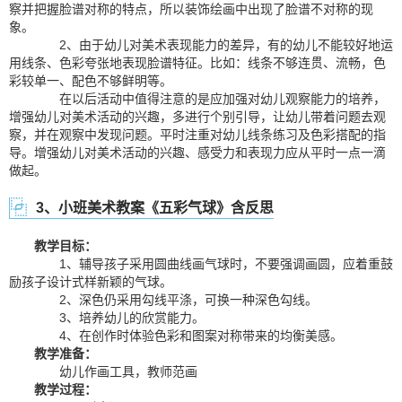
察并把握脸谱对称的特点，所以装饰绘画中出现了脸谱不对称的现
象。
2、由于幼儿对美术表现能力的差异，有的幼儿不能较好地运
用线条、色彩夸张地表现脸谱特征。比如：线条不够连贯、流畅，色
彩较单一、配色不够鲜明等。
在以后活动中值得注意的是应加强对幼儿观察能力的培养，
增强幼儿对美术活动的兴趣，多进行个别引导，让幼儿带着问题去观
察，并在观察中发现问题。平时注重对幼儿线条练习及色彩搭配的指
导。增强幼儿对美术活动的兴趣、感受力和表现力应从平时一点一滴
做起。
3、小班美术教案《五彩气球》含反思
教学目标：
1、辅导孩子采用圆曲线画气球时，不要强调画圆，应着重鼓
励孩子设计式样新颖的气球。
2、深色仍采用勾线平涤，可换一种深色勾线。
3、培养幼儿的欣赏能力。
4、在创作时体验色彩和图案对称带来的均衡美感。
教学准备：
幼儿作画工具，教师范画
教学过程：