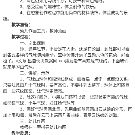
2、深色仍采用勾线平涤，可换一种深色勾线。
3、感受绘画的趣味性，体会创作的快乐。
4、在想象创作过程中能用简单的材料装饰，体验成功的乐
趣。
教学准备：
幼儿作画工具，教师范画
教学过程：
一、引出课题
师：逢年过节，不管是在大街，还是在公园，到处都可以看
到各式各样的气球随风飘动，空中仿佛开满了五颜六色的花朵，好看
极了。<文章.出自快思教案网.>小朋友没有喜欢玩气球的，下面我们
就来学习画气球。
二、讲解、示范
1、气球由球体和拒球线组成，画得扁一点歪一点都没关系，
只要注意画几个气球时，要有高低，不要排列太整齐，球体上可随意
画一些花纹图案，让气球更漂亮。
2、除这样画外，小朋友们还可以设一些形状更有趣的气球，
如熊猫气球，小牛气球，娃娃脸气球等。
3、画好气球再画北景，先用曲线随意画出云姑娘的外形，再
加上眼和嘴，最后在云形上端画几条曲线，表示云姑娘的刘海。
三、幼儿作画
教师在一旁指导幼儿构图
教学反思：