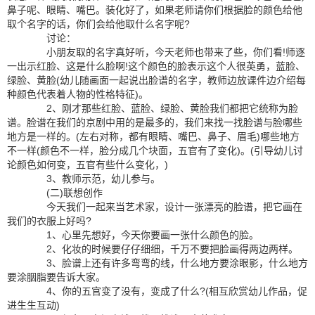
鼻子呢、眼睛、嘴巴。装化好了，如果老师请你们根据脸的颜色给他
取个名字的话，你们会给他取什么名字呢?
讨论：
小朋友取的名字真好听，今天老师也带来了些，你们看!师逐
一出示红脸、这是什么脸啊!这个颜色的脸表示这个人很英勇，蓝脸、
绿脸、黄脸(幼儿随画面一起说出脸谱的名字，教师边放课件边介绍每
种颜色代表着人物的性格特征)。
2、刚才那些红脸、蓝脸、绿脸、黄脸我们都把它统称为脸
谱。脸谱在我们的京剧中用的是最多的，我们来找一找脸谱与脸哪些
地方是一样的。(左右对称，都有眼睛、嘴巴、鼻子、眉毛)哪些地方
不一样(颜色不一样，脸分成几个块面，五官有了变化)。(引导幼儿讨
论颜色如何变，五官有些什么变化，)
3、教师示范，幼儿参与。
(二)联想创作
今天我们一起来当艺术家，设计一张漂亮的脸谱，把它画在
我们的衣服上好吗?
1、心里先想好，今天你要画一张什么颜色的脸。
2、化妆的时候要仔仔细细，千万不要把脸画得两边两样。
3、脸谱上还有许多弯弯的线，什么地方要涂眼影，什么地方
要涂胭脂要告诉大家。
4、你的五官变了没有，变成了什么?(相互欣赏幼儿作品，促
进生生互动)