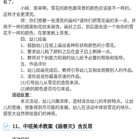
看了。
小结：原来啊，雪花的颜色跟背景的颜色应该是不一样的，
这样才会更漂亮。
师：你们想要一张漂亮的画吗?请你们把雪花画的多一点，并
用不一样的图案和花纹来装饰，画好之后，到后面去选一个和你的雪
花不一样的颜色，在那里刷上背景。
四、幼儿绘画
1、鼓励幼儿在纸上画出各种形状和颜色的小雪花。
2、要求幼儿粘了颜料之后在盒子边上刷掉一点。
1、教师对个别能力较弱的幼儿给予必要的帮助和指导。
五、作品评价
1、幼儿绘画完成后，教师引导幼儿互相去观察别人的作品。
2、请你说说你最喜欢谁的作品。
(1)引导幼儿从雪花的造型来讲。
(2)刷的颜色是否均匀来说。
活动反思：
本次活动，幼儿兴趣浓厚，选材适合幼儿的年龄特点。让幼
儿的思维、想象得到尽可能的发展。幼儿在活动中体验雪花的快乐，
感受大自然带给我们的神奇。
11、中班美术教案《画春天》含反思