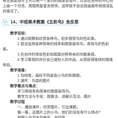
有在图案设计上可以用一个系列的图案去设计，比如在台布的中心点
上画一个月亮，周围用星星去修饰，这样就不会出现画面布局很凌乱
的情况了。
14、中班美术教案《五彩鸟》含反思
教学目标：
1.通过观察和欣赏各种鸟，初步感受鸟的色彩美。
2.尝试运用各种简单的线条和图案装饰鸟，表现鸟的色彩
美。
3.在创作时体验色彩和图案对称带来的均衡美感。
4.学习客观的评价自己或别人的作品，从而获得愉快的情绪
体验。
教学准备：
1.勾线笔，画好不同姿态小鸟的轮廓图。
2.课件：鸟类的图片
教学重点与难点：
学习用线条和简单的图案装饰鸟。
教学方法与手段：观察法、讲解示范法、图片
教学过程
一、播放课件，欣赏图片，引出课题。
看一看，这图片上的小鸟，他们的羽毛有什么特点?
观察小鸟羽毛的色彩，并回答。