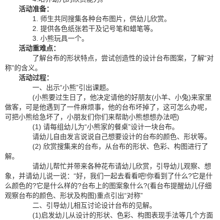
活动准备：
1. 师生共同搜集各种台布图片，供幼儿欣赏。
2. 提供各色纸张若干及记号笔和蜡笔等。
3. 小熊玩具一个。
活动重难点：
了解台布的形状特点，尝试创造性的设计台布图案，了解“对
称”的含义。
活动过程：
一、出示“小熊”引出课题。
(小熊要过生日了，他决定请他的好朋友(小羊、小兔)来家里
做客，可是他遇到了一件麻烦事，他的台布坏掉了，这可怎么办呢，
可把小熊给急坏了，小朋友们你们来帮助小熊想想办法吧)
(1) 请每组幼儿为“小熊家的餐桌”设计一块台布。
请幼儿自由发言说说自己想要设计的台布的颜色、形状等。
(2) 欣赏搜集来的台布，从台布的形状、色彩、构图进行了
解。
请幼儿帮忙并带来各种花布请幼儿欣赏，引导幼儿观察、想
象，并请幼儿说一说：“好，我们一起去看看吧!你看到了什么?它是什
么颜色的?它是什么样的?台布上的图案象什么?(看台布提醒幼儿仔细
观察台布的颜色、形状及构图)重点引出“对称”
二、引导幼儿相互讨论设计台布的见解。
(1)启发幼儿从设计的形状、色彩、构图表现手法等几个方面