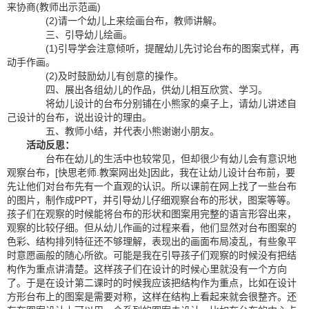
来协商(教师出示范画)
(2)请一个幼儿上来绘画台布，教师讲解。
三、引导幼儿绘画。
(1)引导学会注意倾听，提醒幼儿先讨论台布的图案式样，再
动手作画。
(2)及时鼓励幼儿有创意的操作。
四、展出各组幼儿的作品，供幼儿相互欣赏、学习。
将幼儿设计的台布分别铺在小熊家的桌子上，请幼儿讲述自
己设计的台布，说出设计的理由。
五、教师小结，并代表小熊谢谢小朋友。
活动反思：
台布在幼儿的生活中也较常见，但却很少有幼儿会有意识地
观察台布，[快思老师.教案网出处]因此，我在让幼儿设计台布前，要
先让他们对台布先有一个直观的认识。所以课前在网上找了一些台布
的图片，制作成PPT，并引导幼儿仔细观察台布的形状，图案等等。
孩子们在观察的时候能将台布的形状和图案用完整的语言形容出来，
观察的比较仔细。但从幼儿作画的过程来看，他们显然对台布图案的
色彩、结构排列特征还不够理解，表现出的画面布局凌乱，有些象平
时意愿画般的随心所欲。可能是我在引导孩子们观察的时候没有把结
构作为重点讲清楚。这样孩子们在设计的时候心里就没有一个方向
了。于是在设计第二课时的时候我应该把结构作为重点，比如在设计
方形台布上的图案是需要对称，这样在结构上看起来就会很整齐。还