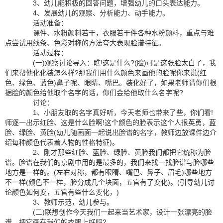
3、幼儿能积极的回答问题，增强幼儿的口头表达能力。
4、发展幼儿的观察、分析能力、动手能力。
活动准备：
课件、水粉颜料若干，衣服若干件各种水粉颜料，重点与难
点尝试用线条、色彩对称的方法夸大表现脸谱特征。
活动过程：
(一)观察讨论导入：瞧!这是什么?(脸)可是这张脸太白了，我
们来帮他化化装怎么样?那我们用什么颜色来画他的脸呢你来说(红
色、绿色、蓝色)鼻子呢、眼睛、嘴巴。装化好了，如果老师请你们根
据脸的颜色给他取个名字的话，你们会给他取什么名字呢?
讨论：
1、小朋友取的名字真好听，今天老师也带来了些，你们看!
师逐一出示红脸、这是什么脸啊!这个颜色的脸表示这个人很英勇，蓝
脸、绿脸、黄脸(幼儿随画面一起说出脸谱的名字，教师边放课件边介
绍每种颜色代表着人物的性格特征)。
2、刚才那些红脸、蓝脸、绿脸、黄脸我们都把它统称为脸
谱。脸谱在我们的京剧中用的是最多的，我们来找一找脸谱与脸哪些
地方是一样的。(左右对称，都有眼睛、嘴巴、鼻子、眉毛)哪些地方
不一样(颜色不一样，脸分成几个块面，五官有了变化)。(引导幼儿讨
论颜色如何变，五官有些什么变化，)
3、教师示范，幼儿参与。
(二)联想创作今天我们一起来当艺术家，设计一张漂亮的脸
谱，把它画在我们的衣服上好吗?