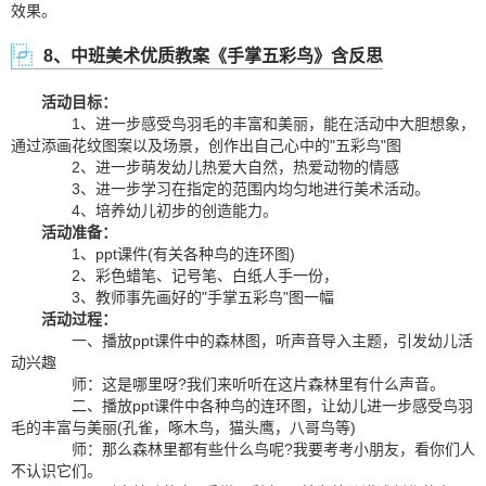
效果。
8、中班美术优质教案《手掌五彩鸟》含反思
活动目标：
1、进一步感受鸟羽毛的丰富和美丽，能在活动中大胆想象，
通过添画花纹图案以及场景，创作出自己心中的"五彩鸟"图
2、进一步萌发幼儿热爱大自然，热爱动物的情感
3、进一步学习在指定的范围内均匀地进行美术活动。
4、培养幼儿初步的创造能力。
活动准备：
1、ppt课件(有关各种鸟的连环图)
2、彩色蜡笔、记号笔、白纸人手一份，
3、教师事先画好的"手掌五彩鸟"图一幅
活动过程：
一、播放ppt课件中的森林图，听声音导入主题，引发幼儿活
动兴趣
师：这是哪里呀?我们来听听在这片森林里有什么声音。
二、播放ppt课件中各种鸟的连环图，让幼儿进一步感受鸟羽
毛的丰富与美丽(孔雀，啄木鸟，猫头鹰，八哥鸟等)
师：那么森林里都有些什么鸟呢?我要考考小朋友，看你们人
不认识它们。