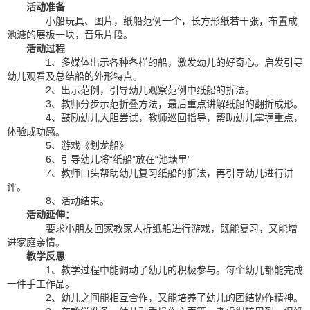
活动准备
小船玩具、图片，纸船范例一个，长方形纸若干张，布置成
池溏的展板一块，音乐片段。
活动过程
1、多媒体出示各种各样的船，激发幼儿的好奇心。启发引导
幼儿观看及总结船的外形特点。
2、出示范例，引导幼儿观察范例中纸船的折法。
3、教师分步示范折叠方法，最后重点讲解纸船的翻折成形。
4、鼓励幼儿大胆尝试，教师巡回指导，帮助幼儿掌握重点，
体验成功感。
5、游戏《划龙船》
6、引导幼儿将“纸船”放在“池塘里”
7、教师口头帮助幼儿复习纸船的折法，再引导幼儿进行讲
评。
8、活动结束。
活动延伸：
要求小朋友回家教家人折纸船进行游戏，既能复习，又能增
进家庭亲情。
教学反思
1、教学过程中能调动了幼儿的积极参与。每个幼儿都能完成
一件手工作品。
2、幼儿之间能相互合作，又能培养了幼儿的团结协作精神。