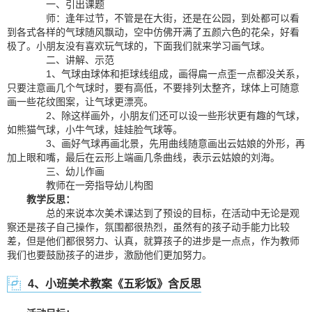
一、引出课题
师：逢年过节，不管是在大街，还是在公园，到处都可以看
到各式各样的气球随风飘动，空中仿佛开满了五颜六色的花朵，好看
极了。小朋友没有喜欢玩气球的，下面我们就来学习画气球。
二、讲解、示范
1、气球由球体和拒球线组成，画得扁一点歪一点都没关系，
只要注意画几个气球时，要有高低，不要排列太整齐，球体上可随意
画一些花纹图案，让气球更漂亮。
2、除这样画外，小朋友们还可以设一些形状更有趣的气球，
如熊猫气球，小牛气球，娃娃脸气球等。
3、画好气球再画北景，先用曲线随意画出云姑娘的外形，再
加上眼和嘴，最后在云形上端画几条曲线，表示云姑娘的刘海。
三、幼儿作画
教师在一旁指导幼儿构图
教学反思：
总的来说本次美术课达到了预设的目标，在活动中无论是观
察还是孩子自己操作，氛围都很热烈，虽然有的孩子动手能力比较
差，但是他们都很努力、认真，就算孩子的进步是一点点，作为教师
我们也要鼓励孩子的进步，激励他们更加努力。
4、小班美术教案《五彩饭》含反思