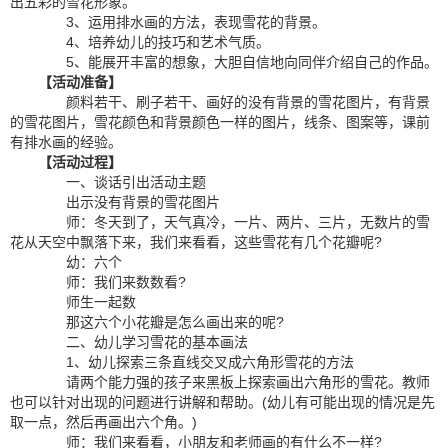
出五彩的雪花形象。
3、运用排水画的方法，表现雪花的背景。
4、培养幼儿的技巧和艺术气质。
5、能展开丰富的想象，大胆自信地向同伴介绍自己的作品。
【活动准备】
颜料若干、刷子若干、画好的没有背景的雪花图片，有背景
的雪花图片，雪花颜色和背景颜色一样的图片，线条、图案等，课前
有排水画的经验。
【活动过程】
一、谈话引出活动主题
出示没有背景的雪花图片
师：冬天到了，天气真冷，一片、两片、三片，无数片的雪
花从天空中飘落下来，我们来看看，这些雪花有几个花瓣呢?
幼：六个
师：我们来数数看?
师生一起数
那这六个小花瓣是怎么画出来的呢?
二、幼儿学习雪花的基本画法
1、幼儿探索三条直线交叉成六角形雪花的方法
请两个能力强的孩子来黑板上探索画出六角形的雪花。教师
也可以针对出现的问题进行讲解和帮助。(幼儿有可能出现的情况是先
取一点，然后再画出六个角。)
师：我们来看看，小朋友和老师画的有什么不一样?