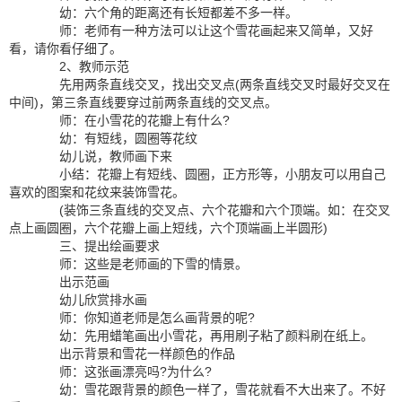
幼：六个角的距离还有长短都差不多一样。
师：老师有一种方法可以让这个雪花画起来又简单，又好
看，请你看仔细了。
2、教师示范
先用两条直线交叉，找出交叉点(两条直线交叉时最好交叉在
中间)，第三条直线要穿过前两条直线的交叉点。
师：在小雪花的花瓣上有什么?
幼：有短线，圆圈等花纹
幼儿说，教师画下来
小结：花瓣上有短线、圆圈，正方形等，小朋友可以用自己
喜欢的图案和花纹来装饰雪花。
(装饰三条直线的交叉点、六个花瓣和六个顶端。如：在交叉
点上画圆圈，六个花瓣上画上短线，六个顶端画上半圆形)
三、提出绘画要求
师：这些是老师画的下雪的情景。
出示范画
幼儿欣赏排水画
师：你知道老师是怎么画背景的呢?
幼：先用蜡笔画出小雪花，再用刷子粘了颜料刷在纸上。
出示背景和雪花一样颜色的作品
师：这张画漂亮吗?为什么?
幼：雪花跟背景的颜色一样了，雪花就看不大出来了。不好