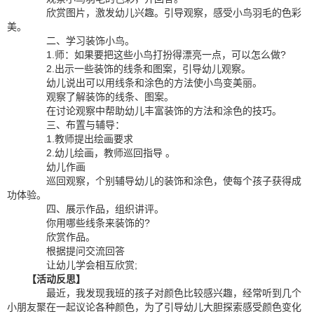
欣赏图片，激发幼儿兴趣。引导观察，感受小鸟羽毛的色彩
美。
二、学习装饰小鸟。
1.师：如果要把这些小鸟打扮得漂亮一点，可以怎么做?
2.出示一些装饰的线条和图案，引导幼儿观察。
幼儿说出可以用线条和涂色的方法使小鸟变美丽。
观察了解装饰的线条、图案。
在讨论观察中帮助幼儿丰富装饰的方法和涂色的技巧。
三、布置与辅导：
1.教师提出绘画要求
2.幼儿绘画，教师巡回指导 。
幼儿作画
巡回观察，个别辅导幼儿的装饰和涂色，使每个孩子获得成
功体验。
四、展示作品，组织讲评。
你用哪些线条来装饰的?
欣赏作品。
根据提问交流回答
让幼儿学会相互欣赏;
【活动反思】
最近，我发现我班的孩子对颜色比较感兴趣，经常听到几个
小朋友聚在一起议论各种颜色，为了引导幼儿大胆探索感受颜色变化