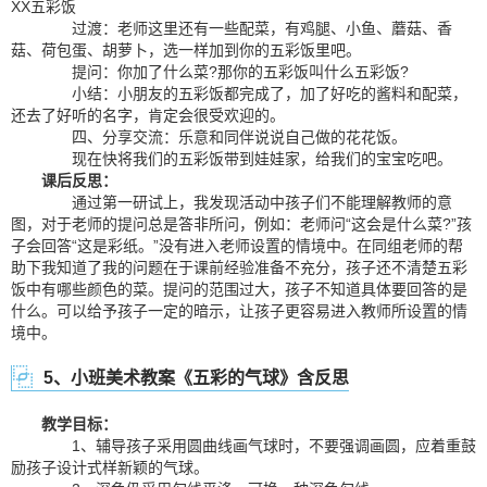
XX五彩饭
过渡：老师这里还有一些配菜，有鸡腿、小鱼、蘑菇、香
菇、荷包蛋、胡萝卜，选一样加到你的五彩饭里吧。
提问：你加了什么菜?那你的五彩饭叫什么五彩饭?
小结：小朋友的五彩饭都完成了，加了好吃的酱料和配菜，
还去了好听的名字，肯定会很受欢迎的。
四、分享交流：乐意和同伴说说自己做的花花饭。
现在快将我们的五彩饭带到娃娃家，给我们的宝宝吃吧。
课后反思：
通过第一研试上，我发现活动中孩子们不能理解教师的意
图，对于老师的提问总是答非所问，例如：老师问“这会是什么菜?”孩
子会回答“这是彩纸。”没有进入老师设置的情境中。在同组老师的帮
助下我知道了我的问题在于课前经验准备不充分，孩子还不清楚五彩
饭中有哪些颜色的菜。提问的范围过大，孩子不知道具体要回答的是
什么。可以给予孩子一定的暗示，让孩子更容易进入教师所设置的情
境中。
5、小班美术教案《五彩的气球》含反思
教学目标：
1、辅导孩子采用圆曲线画气球时，不要强调画圆，应着重鼓
励孩子设计式样新颖的气球。