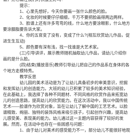
提示：
1、心里先想好，今天你要画一张什么颜色的脸。
2、化妆的时候要仔仔细细，千万不要把脸画得两边两样。
3、脸谱上还有许多弯弯的线，什么地方要涂眼影，什么地方
要涂胭脂要告诉大家。
4、你的五官变了没有，变成了什么?(相互欣赏幼儿作品，促
进生生互动)
5、颜色要有深有浅，找一找谁是大艺术家。
(三)引导讲评，展示教师随机抽取幼儿作品，请幼儿介绍你
画的是什么脸。
(四)结束(播放音乐)教师引导幼儿把自己的作品系在身体的各
个地方走模特秀。
教学反思
幼儿园的美术活动是为了让幼儿具备初步的审美意识，挖掘
和发挥幼儿的创造能力。大班的幼儿已积累了较多的美术知识经验，
在此基础上，我选择了各种不同题材、不同风格的欣赏作品来拓宽幼
儿的创造思路，提高幼儿的欣赏能力。在这次活动中，我以中国传统
艺术——脸谱作为欣赏对象，旨在让幼儿了解中国的工艺艺术。以脸
谱精致、绚丽、独特的装饰风格来吸引孩子，引起创作兴趣，提高幼
儿感受美、表现美的能力。幼儿通过这一主题内容获得了较好的发
展。然而，在活动中也存在一些困惑与问题：
1、由于幼儿对美术的感受能力不一，部分幼儿不能很好地观