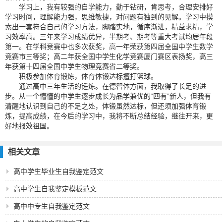
学习上，我有较强的自学能力，勤于钻研，肯思考，合理安排好
学习时间，理解能力强，思维敏捷，对问题有独到的见解。学习中摸
索出一套符合自己的学习方法，脚踏实地，循序渐进，精益求精，学
习效率高。三年来学习成绩优异，半期考、期考等重大考试均居年段
第一。在学科竞赛中也多次获奖，高一年荣获第四届全国中学生数学
竞赛市三等奖；高二年获全国中学生化学竞赛厦门赛区表扬奖，高三
年获第十四届全国中学生物理竞赛省二等奖。
积极参加体育锻炼，体育体锻达标擅打篮球。
通过高中三年生活的锤炼。在德智体方面，我取得了长足的进
步。从一个懵懂的中学生逐步成长为品学兼优的“四有”新人，但我有
清醒地认识到自己的不足之处，体锻虽然达标，但还须加强体育锻
炼，提高成绩，在今后的学习中，我将不断总结经验，继往开来，更
好地报效祖国。
相关文章
高中学生毕业生自我鉴定范文
高中学生自我鉴定模板范文
高中中专生自我鉴定范文