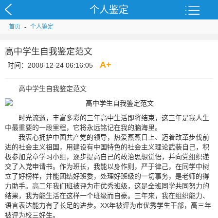
个人鉴定
首页
-
个人鉴定
高中学生自我鉴定范文
A
+
时间：2008-12-24 06:16:05
高中学生自我鉴定范文
时光流逝，丰富多彩的三年高中生活即将结束，这三年是我人生
中最重要的一段里程，它将永远铭记在我的脑海里。
我衷心拥护中国共产党的领导，热爱蒸蒸日上、迈着改革步伐前
进的社会主义祖国，用建设有中国特色的社会主义理论武装自己，积
极参加党章学习小组，逐步提高自己的政治思想觉悟，并向党组织递
交了入党申请书。作为班长，我能以身作则，严于律己，在同学中树
立了好榜样，并能团结好班委，处理好班级的一切事务，是老师的得
力助手。高二年我们班被评为市优秀班级，这是全班同学共同努力的
结果，我为能生活在这样一个班级而自豪。三年来，我在组织能力、
语言表达能力有了长足的进步。XX年被评为市优秀学生干部，高三年
被评为校三好生。