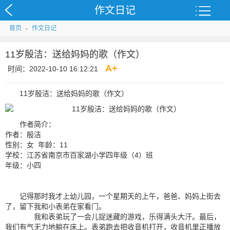
作文日记
首页
-
作文日记
11岁殷洁：送给妈妈的歌（作文）
A
+
时间：2022-10-10 16:12:21
11岁殷洁：送给妈妈的歌（作文）
作者简介：
作者：殷洁
性别：女 年龄：11
学校：江苏省南京市百家湖小学四年级（4）班
年级：小四
记得那时我才上幼儿园，一个星期天的上午，爸爸、妈妈上街去
了，留下我和小表弟在家看门。
我和表弟玩了一会儿捉迷藏的游戏，乐得满头大汗。最后，
我们有气无力地躺在床上。表弟跑去把收音机打开，收音机里正播放