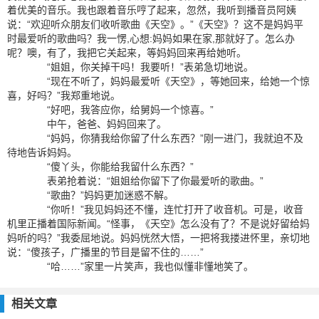
着优美的音乐。我也跟着音乐哼了起来，忽然，我听到播音员阿姨
说：“欢迎听众朋友们收听歌曲《天空》。”《天空》？这不是妈妈平
时最爱听的歌曲吗？我一愣,心想:妈妈如果在家,那就好了。怎么办
呢？噢，有了，我把它关起来，等妈妈回来再给她听。
“姐姐，你关掉干吗！我要听！”表弟急切地说。
“现在不听了，妈妈最爱听《天空》，等她回来，给她一个惊
喜，好吗？”我郑重地说。
“好吧，我答应你，给舅妈一个惊喜。”
中午，爸爸、妈妈回来了。
“妈妈，你猜我给你留了什么东西？”刚一进门，我就迫不及
待地告诉妈妈。
“傻丫头，你能给我留什么东西？”
表弟抢着说：“姐姐给你留下了你最爱听的歌曲。”
“歌曲？”妈妈更加迷惑不解。
“你听！”我见妈妈还不懂，连忙打开了收音机。可是，收音
机里正播着国际新闻。“怪事，《天空》怎么没有了？不是说好留给妈
妈听的吗？”我委屈地说。妈妈恍然大悟，一把将我搂进怀里，亲切地
说：“傻孩子，广播里的节目是留不住的……”
“哈……”家里一片笑声，我也似懂非懂地笑了。
相关文章