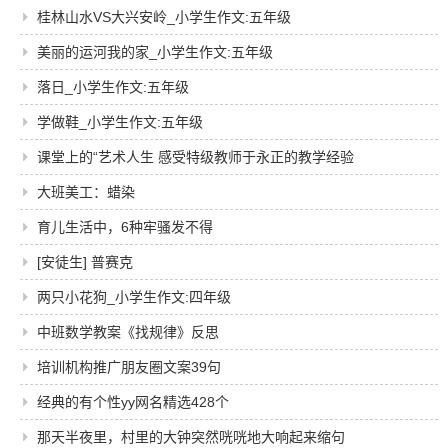
桂林山水VS大兴安岭_小学生作文:五年级
美丽的运河我的家_小学生作文:五年级
落日_小学生作文:五年级
学做鞋_小学生作文:五年级
课堂上的“艺术人生 感受特级教师于永正的教学经验
大班美工：蜡染
育儿生活中，6种牢骚发不得
[安徒生] 普赛克
两只小花狗_小学生作文:四年级
中班数学教案《找规律》反思
培训机构推广朋友圈文案39句
经典的有个性yy网名精选428个
那天半夜里，村里的大钟突然咣咣地大响起来缩句