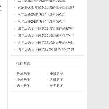
五年级第25课的生字组词怎么组
真
女娲补天四年级第15课的生字组词造句
学
六年级第25课的生字组词怎么组
六年级第24课的生字组词怎么组
四年级语文下册第26课宝葫芦的秘密生字注音组词
四年级语文上册第11课蟋蟀的住宅生字注音组词
六年级语文上册第16课夏天里的成长课堂笔记课后生字组词
四年级语文上册第6课夜间飞行的秘密生字组词与词语理解
推荐专题
托班教案
小班教案
中班教案
大班教案
语文教案
数学教案