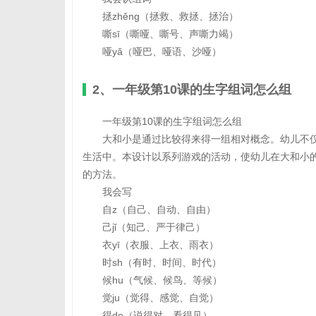
拯zhěng（拯救、救拯、拯治）
嘶sī（嘶哑、嘶号、声嘶力竭）
哑yǎ（哑巴、哑语、沙哑）
2、一年级第10课的生字组词怎么组
一年级第10课的生字组词怎么组
大和小是通过比较得来得一组相对概念。幼儿不
生活中。本设计以系列游戏的活动，使幼儿在大和小
的方法。
我会写
自z（自己、自动、自由）
己jǐ（知己、严于律己）
衣yī（衣服、上衣、雨衣）
时sh（有时、时间、时代）
候hu（气候、候鸟、等候）
觉ju（觉得、感觉、自觉）
得de（说得对、看得见）