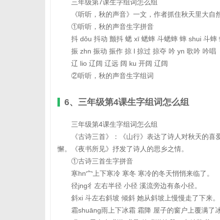
三年级第7课生字组词怎么组
《听听，秋的声音》一文，作者抓住秋天里大自
①听听，秋的声音生字拼音
抖 dǒu 抖动 颤抖 蟋 xī 蟋蟀 斗蟋蟀 蟀 shui 斗蟀
振 zhn 振动 振作 掠 l 掠过 掠夺 吟 yn 歌吟 吟唱
辽 lio 辽阔 辽远 阔 ku 开阔 辽阔
②听听，秋的声音生字组词
6、三年级第4课生字组词怎么组
三年级第4课生字组词怎么组
《古诗三首》：《山行》表达了诗人对秋天的喜
懈。《夜书所见》抒发了诗人的思乡之情。
①古诗三首生字拼音
寒hn宀上下寒冷 寒冬 寒冷的冬天悄悄来临了。
径jng彳左右半径 小径 溪流旁边有条小径。
斜xi 斗左右斜坡 倾斜 她从斜坡上慢慢走了下来。
霜shuāng雨上下冰霜 霜降 屋子的窗户上覆满了