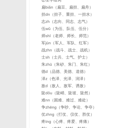
②生字组词
扁biǎn（扁豆、扁担、扁舟）
担dn（担子、重担、一担水）
志zh（志向、同志、志气）
伍wǔ（为伍、队伍、伍分）
师shī（老师、师长、师范）
军jūn（军人、军队、红军）
战zhn（战斗、战士、战机）
士sh（士兵、士气、护士）
朱zhū（朱砂、朱门、朱红）
德d（品德、美德、道德）
泽z（色泽、光泽、润泽）
敌d（敌人、敌军、诱敌）
陡dǒu（陡峭、陡坡、陡然）
难nn（困难、难过、难处）
争zhēng（争吵、争论、争夺）
仗zhng（打仗、仪仗、胜仗）
疼tng（心疼、疼爱、疼痛）