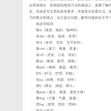
运用读课文，想画面的阅读方法的基础上，着重了解
实、具体是写文章的基本要求，并激发出热爱生活，
习的重点和难点，自己提出问题，解答问题的自主学
我会写组词
嗅xi（嗅觉、嗅到、嗅神经）
呆dāi（发呆、痴呆、呆滞）
奈ni（奈何、无奈、无可奈何）
巢cho（巢穴、蜂巢、匪巢）
齿chǐ（牙齿、口齿、齿轮）
躯qū（躯体、躯壳、身躯）
掩yǎn（掩饰、掩盖、掩埋）
护h（护卫、护理、护航）
幼yu（幼稚、幼苗、幼年）
搏b（搏击、搏战、搏斗）
庞png（庞大、脸庞、庞然大物）
量ling（力量、气量、饭量）
愣lng（发愣、愣住、愣神）
我会认组词