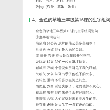
料lio（布料、材料、料想）
敬jng（敬爱、尊敬、敬业）
4、金色的草地三年级第16课的生字组
金色的草地三年级第16课的生字组词造句
①生字组词造句
蒲蒲扇 蒲公英 成片的蒲公英多美丽啊！
英英勇 英雄 他们是人民的英雄。
盛 盛开 兴盛 春天是百花盛开的季节。
耍玩耍 戏耍 我们一起在草坪玩耍。
喊喊声 呼喊 小雪花似乎听见了我的呼喊。
欠哈欠 欠条 法官出示了他签下的欠条。
钓钓鱼 垂钓 爷爷喜欢在河边钓鱼。
而而且 然而 试验失败了，然而他并不灰心。
察观察 警察 他向来是个观察仔细的人。
拢聚拢 合拢 人们聚拢起来看刚发生的事。
趣有趣 趣味 她提供了一条有趣的新闻。