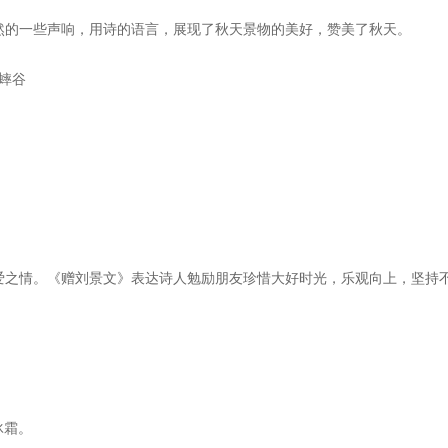
然的一些声响，用诗的语言，展现了秋天景物的美好，赞美了秋天。
 蟀谷
爱之情。《赠刘景文》表达诗人勉励朋友珍惜大好时光，乐观向上，坚持
冰霜。