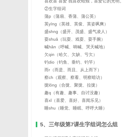
喜欢喜 喜爱 我喜欢蜡烛，喜爱它的光明。
②生字组词
蒲p（蒲扇、香蒲、蒲公英）
英yīng（英雄、英俊、英姿飒爽）
盛shng（盛开、茂盛、盛气凌人）
耍shuǎ（玩耍、戏耍、耍手腕）
喊hǎn（呼喊、呐喊、哭天喊地）
欠qin（哈欠、欠缺、亏欠）
钓dio（钓鱼、垂钓、钓竿）
而r（而是、而且、从上而下）
察ch（观察、察看、明察暗访）
拢lǒng（合拢、聚拢、拉拢）
趣q（有趣、趣事、自讨没趣）
喜xǐ（喜爱、喜好、喜闻乐见）
睡shu（睡觉、睡眠、呼呼大睡）
5、三年级第7课生字组词怎么组