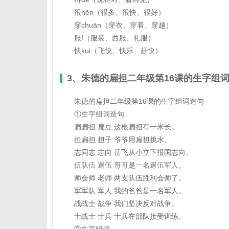
很hěn（很多、很快、很好）
穿chuān（穿衣、穿着、穿越）
服f（服装、西服、礼服）
快kui（飞快、快乐、赶快）
3、朱德的扁担二年级第16课的生字组
朱德的扁担二年级第16课的生字组词造句
①生字组词造句
扁扁担 扁豆 这根扁担有一米长。
担扁担 担子 爷爷用扁担挑水。
志同志 志向 岳飞从小立下报国志向。
伍队伍 退伍 哥哥是一名退伍军人。
师会师 老师 两支队伍胜利会师了。
军军队 军人 我的爸爸是一名军人。
战战士 战争 我们坚决反对战争。
士战士 士兵 士兵在部队接受训练。