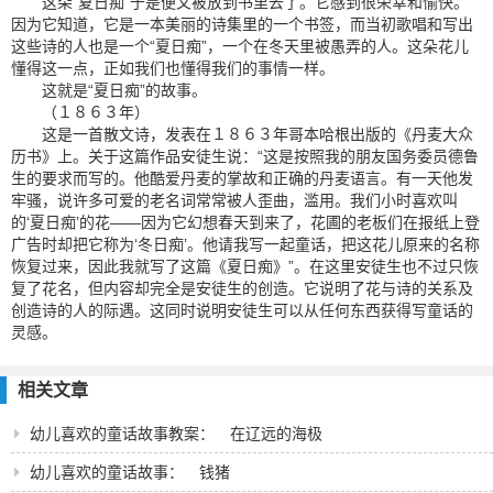
这朵“夏日痴”于是便又被放到书里去了。它感到很荣幸和愉快。
因为它知道，它是一本美丽的诗集里的一个书签，而当初歌唱和写出
这些诗的人也是一个“夏日痴”，一个在冬天里被愚弄的人。这朵花儿
懂得这一点，正如我们也懂得我们的事情一样。
这就是“夏日痴”的故事。
（１８６３年）
这是一首散文诗，发表在１８６３年哥本哈根出版的《丹麦大众
历书》上。关于这篇作品安徒生说：“这是按照我的朋友国务委员德鲁
生的要求而写的。他酷爱丹麦的掌故和正确的丹麦语言。有一天他发
牢骚，说许多可爱的老名词常常被人歪曲，滥用。我们小时喜欢叫
的‘夏日痴’的花——因为它幻想春天到来了，花圃的老板们在报纸上登
广告时却把它称为‘冬日痴’。他请我写一起童话，把这花儿原来的名称
恢复过来，因此我就写了这篇《夏日痴》”。在这里安徒生也不过只恢
复了花名，但内容却完全是安徒生的创造。它说明了花与诗的关系及
创造诗的人的际遇。这同时说明安徒生可以从任何东西获得写童话的
灵感。
相关文章
幼儿喜欢的童话故事教案： 在辽远的海极
幼儿喜欢的童话故事： 钱猪