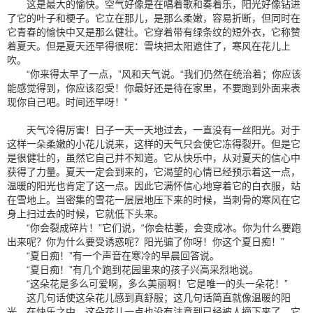
这是最大的愉快。空气好像是在唱着歌和奏着乐，阳光好像钻进
了它的叶子和梗子。它立在那儿，是那么柔嫩，容易折断，但同时在
它青春的愉快中又是那么健壮。它穿着带有绿条纹的短外衣，它称赞
着夏天。但是夏天还早得很呢：雪块把太阳遮住了，寒风在花儿上
吹。
“你来得太早了一点，”风和天气说。“我们仍然在统治着；你应该
能感觉得到，你应该忍受！你最好还是待在家里，不要跑到外面来表
现你自己吧。时间还早呀！”
天气冷得厉害！日子一天一天地过去，一直没有一丝阳光。对于
这样一朵柔嫩的小花儿说来，这样的天气只会使它冻得裂开。但是它
是很健壮的，虽然它自己并不知道。它从快乐中，从对夏天的信心中
获得了力量。夏天一定会到来的，它渴望的心情已经预示着这一点，
温暖的阳光也肯定了这一点。因此它满怀信心地穿着它的白衣服，站
在雪地上。当密集的雪花一层层地压下来的时候，当刺骨的寒风在它
身上扫过去的时候，它就低下头来。
“你会裂成碎片！”它们说，“你会枯萎，会变成冰。你为什么要跑
出来呢？你为什么要受诱惑呢？阳光骗了你呀！你这个夏日痴！”
“夏日痴！”有一个声音在寒冷的早晨回答说。
“夏日痴！”有几个跑到花园里来的孩子兴高采烈地说。
“这朵花是多么可爱啊，多么美丽啊！它是唯一的头一朵花！”
这几句话使这朵花儿感到真舒服；这几句话简直就像温暖的阳
光。在快乐之中，这朵花儿一点也没有注意到已经被人摘下来了。它