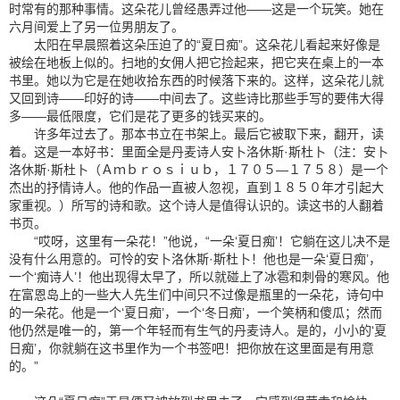
时常有的那种事情。这朵花儿曾经愚弄过他——这是一个玩笑。她在
六月间爱上了另一位男朋友了。
太阳在早晨照着这朵压迫了的“夏日痴”。这朵花儿看起来好像是
被绘在地板上似的。扫地的女佣人把它捡起来，把它夹在桌上的一本
书里。她以为它是在她收拾东西的时候落下来的。这样，这朵花儿就
又回到诗——印好的诗——中间去了。这些诗比那些手写的要伟大得
多——最低限度，它们是花了更多的钱买来的。
许多年过去了。那本书立在书架上。最后它被取下来，翻开，读
着。这是一本好书：里面全是丹麦诗人安卜洛休斯·斯杜卜（注：安卜
洛休斯·斯杜卜（Ａｍｂｒｏｓｉｕｂ，１７０５—１７５８）是一个
杰出的抒情诗人。他的作品一直被人忽视，直到１８５０年才引起大
家重视。）所写的诗和歌。这个诗人是值得认识的。读这书的人翻着
书页。
“哎呀，这里有一朵花！”他说，“一朵‘夏日痴’！它躺在这儿决不是
没有什么用意的。可怜的安卜洛休斯·斯杜卜！他也是一朵‘夏日痴’，
一个‘痴诗人’！他出现得太早了，所以就碰上了冰雹和刺骨的寒风。他
在富恩岛上的一些大人先生们中间只不过像是瓶里的一朵花，诗句中
的一朵花。他是一个‘夏日痴’，一个‘冬日痴’，一个笑柄和傻瓜；然而
他仍然是唯一的，第一个年轻而有生气的丹麦诗人。是的，小小的‘夏
日痴’，你就躺在这书里作为一个书签吧！把你放在这里面是有用意
的。”