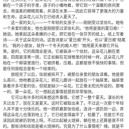
躺在一个孩子的手里，孩子的小嘴吻着，带它到一个温暖的房间里
去，用温柔的眼睛观看，并浸在水里——因此它获得了更强大的力量
和生命。这朵花儿以为它已经进入夏天了。
这一家的女儿——一个年轻的女孩子——刚刚受过坚信礼。她有
一个亲爱的朋友；他也是刚刚受过坚信礼的。“他将是我的夏日痴！”
她说。她拿起这朵柔嫩的小花，把它放在一张芬芳的纸上，纸上写着
诗——关于这朵花的诗。这首诗是以“夏日痴”开头，也以“夏日痴”结尾
的。“我的小朋友，就作一个冬天的痴人吧！”她用夏天来跟它开玩
笑。是的，它的周围全是诗。它被装进一个信封。这朵花儿躺在里
面，四周是漆黑一团，它正如躺在花球根里的时候一样。这朵花儿开
始在一个邮袋里旅行，它被挤着，压着。这都是很不愉快的事情，但
是任何旅程总是有一个结束的。
旅程完了以后，信就被拆开了，被那位亲爱的朋友读着。他是那
么高兴，他吻着这朵花儿；把花儿跟诗一起放在一个抽屉里。抽屉里
装着许多可爱的信，但就是缺少一朵花。它正像太阳光所说的，那唯
一的、第一朵花。它一想起这事情就感到非常愉快。
它可以有许多时间来想这件事情。它想了一整个夏天。漫长的冬
天过去了，现在又是夏天。这时它被取出来了。不过这一次那个年轻
人并不是十分快乐的。他一把抓着那张信纸，连诗一道扔到一边，弄
得这朵花儿也落到地上了。它已经变得扁平了，枯萎了，但是它不应
该因此就被扔到地上呀。不过比起被火烧掉，躺在地上还算是很不坏
的。那些诗和信就是被火烧掉的。究竟为了什么事情呢？嗨，就是平