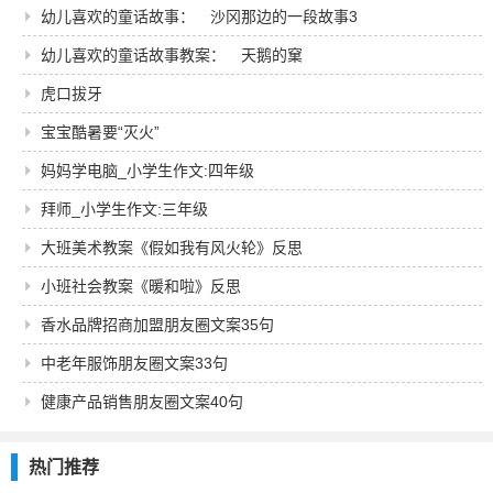
幼儿喜欢的童话故事： 沙冈那边的一段故事3
幼儿喜欢的童话故事教案： 天鹅的窠
虎口拔牙
宝宝酷暑要“灭火”
妈妈学电脑_小学生作文:四年级
拜师_小学生作文:三年级
大班美术教案《假如我有风火轮》反思
小班社会教案《暖和啦》反思
香水品牌招商加盟朋友圈文案35句
中老年服饰朋友圈文案33句
健康产品销售朋友圈文案40句
热门推荐