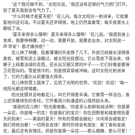
“这个我可做不到，”太阳光说。“我还没有足够的气力把门打开。
到了夏天我就会有气力了。”
“什么时候才是夏天呢？”花儿问。每次太阳光一射进来，它就重
复地问这句话。不过夏天还早得很。地上仍然盖着雪；每天夜里水上
都结了冰。
“夏天来得多么慢啊！夏天来得多么慢啊！”花儿说。“我感到身上
发痒，我要伸伸腰，动一动，我要开放，我要走出去，对太阳说一
声‘早安’！那才痛快呢？”
花儿伸了伸腰，抵着薄薄的外皮挣了几下。外皮已经被水浸得很
柔软，被雪和泥土温暖过，被太阳光抚摸过。它从雪底下冒出来，绿
梗子上结着淡绿的花苞，还长出又细又厚的叶子——它们好像是要保
卫花苞似的。雪是很冷的，但是很容易被冲破。这时太阳光射进来
了，它的力量比从前要强大得多。
花儿伸到雪上面来了，见到了光明的世界。“欢迎！欢迎！”每一
线阳光都这样唱着。
阳光抚摸并且吻着花儿，叫它开得更丰满。它像雪一样洁白，身
上还饰着绿色的条纹。它怀着高兴和谦虚的心情昂起头来。
“美丽的花儿啊！”阳光歌唱着。“你是多么新鲜和纯洁啊！你是第
一朵花，你是唯一的花！你是我们的宝贝！你在田野里和城里预告夏
天的到来！——美丽的夏天！所有的雪都会融化！冷风将会被驱走！
我们将统治着！一切将会变绿！那时你将会有朋友：紫丁香和金链
花，最后还有玫瑰花。但是你是第一朵花——那么细嫩，那么可爱！”