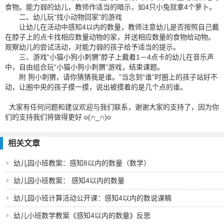
食物。能力弱的幼儿，教师作适当的暗示，如4只小兔就拿4个萝卜。
二、幼儿玩“找小动物回家”的游戏
让幼儿在活动中感知4以内的数量，教师注意幼儿是否按照自己戴
在脖子上的点卡找相应数量动物的家，并送相应数量的食物给动物。
观察幼儿的尝试活动，对能力弱的孩子给予适当的提示。
三、游戏“小猫小狗小刺猬”脖子上戴着1－4点卡的幼儿在音乐声
中，自由组合玩“小猫小狗小刺猬”游戏，结束课题。
附 狗小刺猬，请你猜猜我是谁。”当念到“谁”时圈上的孩子站好不
动，让圈中央的孩子摸一摸，说出被摸着的是几个点的谁。
大家有任何问题和建议欢迎与我们联系，谢谢大家的支持了，因为你
们的支持我们将做得更好 o(∩_∩)o
相关文章
幼儿园小班教案：感知8以内的数量（数学）
幼儿园小班教案： 感知4以内的数量
幼儿园小班计算活动公开课：感知4以内的数说课稿
幼儿小班数学教案《感知4以内的数量》反思