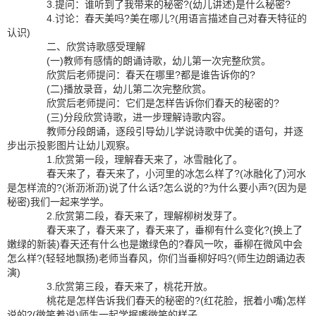
3.提问：谁听到了我带来的秘密?(幼儿讲述)是什么秘密?
4.讨论：春天美吗?美在哪儿?(用语言描述自己对春天特征的
认识)
二、欣赏诗歌感受理解
(一)教师有感情的朗诵诗歌，幼儿第一次完整欣赏。
欣赏后老师提问：春天在哪里?都是谁告诉你的?
(二)播放录音，幼儿第二次完整欣赏。
欣赏后老师提问：它们是怎样告诉你们春天的秘密的?
(三)分段欣赏诗歌，进一步理解诗歌内容。
教师分段朗诵，逐段引导幼儿学说诗歌中优美的语句，并逐
步出示投影图片让幼儿观察。
1.欣赏第一段，理解春天来了，冰雪融化了。
春天来了，春天来了，小河里的冰怎么样了?(冰融化了)河水
是怎样流的?(淅沥淅沥)说了什么话?怎么说的?为什么要小声?(因为是
秘密)我们一起来学学。
2.欣赏第二段，春天来了，理解柳树发芽了。
春天来了，春天来了，春天来了，垂柳有什么变化?(换上了
嫩绿的新装)春天还有什么也是嫩绿色的?春风一吹，垂柳在微风中会
怎么样?(轻轻地飘扬)老师当春风，你们当垂柳好吗?(师生边朗诵边表
演)
3.欣赏第三段，春天来了，桃花开放。
桃花是怎样告诉我们春天的秘密的?(红花脸，抿着小嘴)怎样
说的?(微笑着说)师生一起学抿嘴微笑的样子。