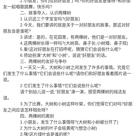
2.小朋友，你们找到好朋友了吗?你的好朋友是谁呀?和好朋
友一起唱歌跳舞，快乐吗?
二、故事导入，认识两棵树
1.认识这三个字宝宝吗?(好朋友)
2.今天，我们要讲的就是关于一对好朋友的故事，那这对好
朋友会是谁呢?
3.讲述：是的，在花园里，有两棵树，他们是一对好朋友。
4.这两棵树长得一样吗?(大树高、鼻子长;小树矮、鼻子短)
5.看!这对好朋友在打招呼呢，猜猜它们会说些什么呢?
6.师幼扮演“大树”和“小树”，说说“好朋友”的话。
三、两棵树的友好与争吵
1.一天又一天，大树和小树之间发生了许多的事情。究竟它
们发生了什么事情?它们会说些什么呢?请你们和好朋友看着图片说一
说。
2.它们发生了什么事情?它们会说些什么呢?
请个别幼儿说一说;“好朋友”演一演，感受两棵树的纯洁友
谊。
3.为了比赛，大树和小树这样吵架，你们觉得它们对吗?好朋
友之间应该怎样相处呀?
四、两棵树的离别
1.小朋友，发生了什么事情呀?(大树和小树被分开了)
2.为什么大树的叶子会枯黄呢?(想念小树)
3.咦!这片绿叶会是谁的呢?