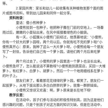
等。
2.家园共育：家长和幼儿一起收集有关种植物发那个面的图
片或图书资料，带到幼儿园来和同伴一起分享。
资料附录：
童话：傻小熊种萝卜
小傻熊拾到一包种子，他把种子撒在门前的空地上，一场春
雨过后，嫩嫩的小苗钻出来，在风中摇摆着绿色的小脑袋。
有一天，小狐狸从小傻熊门前经过，他羡慕地说：“小傻熊，
你有一个好大的萝卜园呀，两个月以后，你就有吃不完的萝卜啦!”小
傻熊真开心：原来，我种了这么一大片萝卜呀，小傻熊给每一个朋友
写了一封信，告诉他们自己有一个萝卜园，请他们两个月后来吃萝
卜。
两个月过去了，小傻熊的萝卜园里连一个萝卜也没长出来。
小傻熊急坏了，怎么能说话不算数呀?小傻熊跑到蔬菜店，买回一大堆
萝卜，有红萝卜、白萝卜、胡萝卜，然后一个一个地用细线系在萝卜
的叶子上。
朋友们来了，看着那花花绿绿的萝卜园，都笑了。朋友们一
起拔萝卜，从地下拔出那么多白白胖胖的萝卜，就像一群胖娃娃。
小傻熊又惊讶又欢喜：啊，萝卜原来是长在地下呀!
教学反思：
在活动中，孩子们参与活动的积极性特别高，因为这是他们
感兴趣的问题，只是个别孩子对这方面的知识欠缺，但是在活动中，