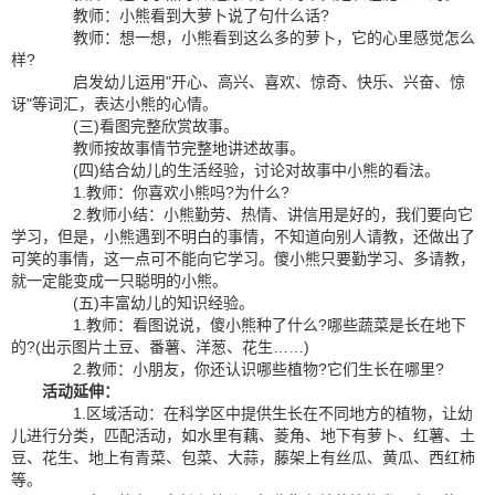
教师：小熊看到大萝卜说了句什么话?
教师：想一想，小熊看到这么多的萝卜，它的心里感觉怎么
样?
启发幼儿运用"开心、高兴、喜欢、惊奇、快乐、兴奋、惊
讶"等词汇，表达小熊的心情。
(三)看图完整欣赏故事。
教师按故事情节完整地讲述故事。
(四)结合幼儿的生活经验，讨论对故事中小熊的看法。
1.教师：你喜欢小熊吗?为什么?
2.教师小结：小熊勤劳、热情、讲信用是好的，我们要向它
学习，但是，小熊遇到不明白的事情，不知道向别人请教，还做出了
可笑的事情，这一点可不能向它学习。傻小熊只要勤学习、多请教，
就一定能变成一只聪明的小熊。
(五)丰富幼儿的知识经验。
1.教师：看图说说，傻小熊种了什么?哪些蔬菜是长在地下
的?(出示图片土豆、番薯、洋葱、花生……)
2.教师：小朋友，你还认识哪些植物?它们生长在哪里?
活动延伸：
1.区域活动：在科学区中提供生长在不同地方的植物，让幼
儿进行分类，匹配活动，如水里有藕、菱角、地下有萝卜、红薯、土
豆、花生、地上有青菜、包菜、大蒜，藤架上有丝瓜、黄瓜、西红柿
等。