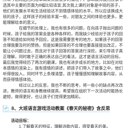
选其中主要的页面为8幅比较适宜;其次我上课的对象是中班的孩子，
他们的发展水平和生活经验达不到情感体验的水平，所以应该换成大
班的孩子，这样孩子的经验丰富一些，对朋友之间的体验也更多，更
能理解绘本的意义。
在细节的处理上，我也有很多的问题，在向孩子抛出问题的
时候，孩子给我的答案会是各种各样的，而我缺少经验对于孩子的回
答不知道给如何给予回应，这是我需要思考的地方，如果孩子的回答
合理我要及时的赞扬，但是如果回答的不合理也要直接提出改正，不
能让小问题过去，而且对于孩子回答的答案进行深挖，来引导孩子真
正理解，同时敢于正确的表达自己的看法，这才是语言活动的目标，
最后我觉得经历了两次的磨课，我也有进步成长的地方，比如在对绘
本感情的渲染上，我有感情的讲述，把孩子们带入了故事之中，他们
听得很投入，同时环节上条理清楚，孩子慢慢感知理解故事内容，从
而获得情感体验。
经过以上的反思，我也不断的思考，将一些小的缺点再次改
进，教师的语言和身教继续提高，希望我在组织下一次活动时能扬长
避短，做得更好，也让孩子们觉得更加精彩。
8、大班语言游戏活动教案《春天的秘密》含反思
活动目标：
1.了解春天的特征，理解诗歌内容，感受春天的美。