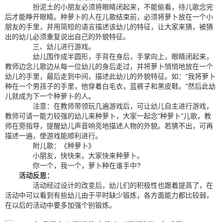
扮泥土的小朋友必须将眼睛闭起来，不能偷看，待儿歌念完
后才能睁开眼睛。种萝卜的人在儿歌结束前，必须将萝卜放在一个小
朋友的手里，并用简短的语言描述该幼儿的特征，让大家来猜，被猜
出的幼儿必须重复说出自己的外貌特征。
三、幼儿进行游戏。
幼儿围作成半圆形，手背在身后，手掌向上，眼睛闭起来，
教师边念儿歌边从每一位幼儿的身后走过，并将萝卜悄悄地放在一个
幼儿的手里，最后走到中间，描述此幼儿的外貌特征。如："我将萝卜
种在一个男孩子的手里，他穿着白毛衣，蓝裤子和黑皮鞋。"然后此幼
儿就成为下一个种萝卜的人。
注意：在教师带领玩几遍游戏后，可让幼儿自主进行游戏，
教师可请一能力较强的幼儿来种萝卜，大家一起念"种萝卜"儿歌，教
师在旁指导，提醒幼儿声音响亮地描述人物的外貌。若猜不出，可再
描述一遍，使游戏能顺利进行。
附儿歌：《种萝卜》
小朋友，快快来，大家快来种萝卜。
你一个，我一个，萝卜种在谁手中?
活动反思：
活动经过设计的改变后，幼儿们的积极性也跟着提高了，在
活动中可以看到有些幼儿由于平时缺少锻炼，各方面能力都比较弱，
在以后的活动中要多加强个别锻炼。