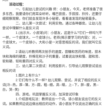
活动过程：
一、引起幼儿尝试的兴趣 师：小朋友，今天，老师准备了很
多东西，我要请你们用耳朵听听，嘴巴尝尝，手捏捏、拎拎，还要仔
细观察观察，你们就会发现许多小秘密，看看谁发现的秘密最多。
二、幼儿第一次尝试：利用实物。通过各种器官。让幼儿在
尝试中理解什么是反义词
1.(出示大、小皮球)问：小朋友，这是什么?它们一样吗?(不
一样，一个皮球大，一个皮球小)，老师(揭示要学习的内容)：对，一
个皮球大，一个皮球小，大和小是一对意思相反的词，我们就叫它反
义词。
2.请幼儿听教师两次拍手的速度，尝糖和苦药的味道，捏木
块和海绵的硬度，拎棉花和沙子的重量，试着说出快和慢、甜和苦、
软和硬、轻和重四对反义词。
三、幼儿第二次尝试：利用投影片，引导幼儿观察尝试说出
相反的词
1.图片上有什么?
2.它们有什么不一样? 幼儿观察、尝试，并说了相应的反义
词(冷--热，厚--薄，方--圆，粗--细，高--矮，上--下，胖--瘦，黑--
白，哭--笑)
四、游戏，巩固掌握反义词，加深尝试印象
1.介绍游戏玩法：教师说出一个词，请小朋友说出它的反义
词。如果教师边说边做出相应的动作，请小朋友不仅说出正确的反义