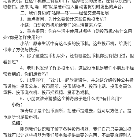
动售货机。在这个机器上有投币口，选择物品的按钮，还有取东西的
取物口。原来“咕隆—咚”就是硬币投入自动售货机时发出的声音。
二、我们身边的“咕隆—咚”——经验交流与拓展
1、重点提问：为什么要设计这些自动投币机?
小结：自动投币机能给我们的生活带来方便。
2、重点提问：你在生活中使用过哪些自动投币机?有什么用
处?你是怎样使用的?
小结：原来生活中有这么多的投币机，这些投币机，给我们
带来了方便与快乐。
3、除了这些投币机以外，还有哪些投币机你没有使用过，但
看到过?
4、老师也发现了许多投币机，这些投币机是我们小朋友不经
常看到的，你们想看吗?
5、出示PPT，与幼儿一起欣赏课件，并总结介绍各种公共投
币设施：投币公车、投币厕所、投币储物柜、投币电话、投币身高体
重秤、投币洗衣机、投币摇摇椅、投币游戏机。
6、小朋友谁来猜猜这个神奇房子是什么呢?有什么用?
小结：
神奇房子是个投币厕所，把硬币投进去，就可以方便了。投
币厕所也是投币机。
总结：
刚刚我们认识和了解了各种投币机器，我们自己只要通过投
币就可以让这些机器为我们服务和提供需要的东西，不需要麻烦别人