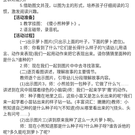
5.借助图文并茂，以图为主的形式，培养孩子仔细阅读的习
惯，激发阅读兴趣。
【活动准备】
1.教学挂图：《傻小熊种萝卜》。
2.语言磁带，录音机。
【活动过程】
(一)出示萝卜图片(只出示上面的叶子，下面的萝卜遮住)。
1.师：你看到了什么?它们是长得什么样子的?(请幼儿用语
言、动作来表现)我们一起用动作来把它表现出来。请你猜猜里面种的
是什么?谁种的?
2.师：现在我们一起到图片中中去寻找答案。
(二)逐页看图讲述，理解故事的主要情节。
教师逐个出示图片，引导幼儿分段理解故事内容。
(1)出示图片3，师：小熊拾到一包种子，它做了什么?(……
讲述到在风中摇摆着绿色的小脑袋)师：我们一起来学学“撒”的动作。
师：种子撒在地里之后，这些小苗又是怎么长出来的呢?我们
来一起学着小苗钻出来的样子钻一钻。(丰富词汇：嫩嫩的)教师：小
熊知道自己种的是什么种子吗?(不知道)你从哪里看出来的?(挠头、头
上有问号……)
(2)出示图片三(讲到原来我种了这么一大片萝卜啊)。
师：现在小熊知道那是什么种子吗?什么种子呀?谁告诉他的
呢?多久能吃到萝卜了呢?