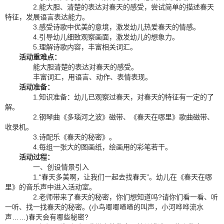
2.能大胆、清楚的表达对春天的感受，尝试简单的描述春天
特征，发展语言表达能力。
3.感受诗歌中优美的意境，激发幼儿热爱春天的情感。
4.引导幼儿细致观察画面，激发幼儿的想象力。
5.理解诗歌内容，丰富相关词汇。
活动重难点：
能大胆清楚的表达对春天的感受。
丰富词汇，用语言、动作、表情表现。
活动准备：
1.知识准备：幼儿已观察过春天，对春天的特征有一定的了
解。
2.钢琴曲《多瑙河之波》磁带、《春天在哪里》歌曲磁带、
收录机。
3.诗配乐《春天的秘密》。
4.每组一张大的图画纸，绘画用的彩笔若干。
活动过程：
一、创设情景引入
1.“春天多美啊，让我们一起去找春天”。幼儿在《春天在哪
里》的音乐声中进入活动室。
2.老师带来了春天的秘密，你们想知道吗?请你们看一看、听
一听、找一找春天的秘密。(小鸟唧唧喳喳的叫声，小河哗哗流水
声……)春天会有哪些秘密?