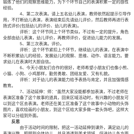
锻炼了他们的观察思维能力，为下个环节自己的表演积累一定的感性
经验。
4、第二次表演。请上五名幼儿表演，教师依然起提示引导作
用，不打断幼儿表演，表演结束后先请幼儿评价，然后教师再进行表
扬式评价(包括幼儿的评价、幼儿的表演)。
评析：这个环节同上个环节类似，不过有一定的提升，角色
全部由幼儿表演，幼儿评价，再教师评价，促进幼儿能力的发展。
5、第三次表演。评价。
评析：这个环节紧扣上个环节，继续幼儿的表演，在表演中
不断积累幼儿的经验，发展幼儿的观察、思维、动作、语言能力。要
求幼儿在表演时大胆自信。
6、今天小朋友们合作的很好，老师希望小朋友们也像小熊、
小猫、小狗、小鸡那样，勤劳勇敢、团结友爱、又有礼貌。
评析：对于幼儿的表演能力给予表扬与肯定，并且加强情感
教育。
7、活动延伸：师：“虽然大家没能都参加表演，不过老师在
表演区准备了这个故事的道具，回来区域活动时，有兴趣的小朋友可
以到这个区去表演。老师还在美工区准备了这个故事中小动物的头饰
图片，喜欢绘画的小朋友，到这个区给大家多做一套头饰吧，这样大
家可以分组到外面。
反思
由于活动时间的限制，把这一活动延伸到课外，满足幼儿的
表演兴趣，照顾到全体幼儿，并且渗透到美术领域，促进幼儿各方面