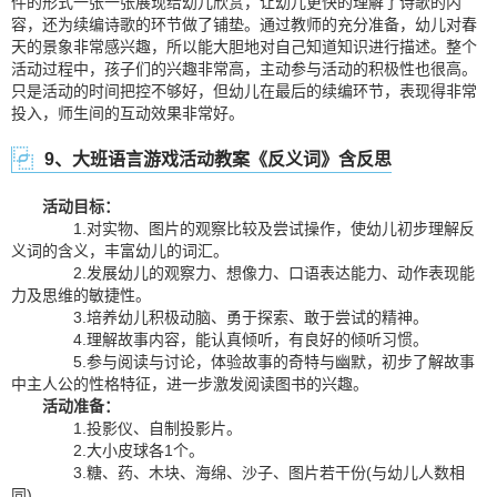
件的形式一张一张展现给幼儿欣赏，让幼儿更快的理解了诗歌的内
容，还为续编诗歌的环节做了铺垫。通过教师的充分准备，幼儿对春
天的景象非常感兴趣，所以能大胆地对自己知道知识进行描述。整个
活动过程中，孩子们的兴趣非常高，主动参与活动的积极性也很高。
只是活动的时间把控不够好，但幼儿在最后的续编环节，表现得非常
投入，师生间的互动效果非常好。
9、大班语言游戏活动教案《反义词》含反思
活动目标：
1.对实物、图片的观察比较及尝试操作，使幼儿初步理解反
义词的含义，丰富幼儿的词汇。
2.发展幼儿的观察力、想像力、口语表达能力、动作表现能
力及思维的敏捷性。
3.培养幼儿积极动脑、勇于探索、敢于尝试的精神。
4.理解故事内容，能认真倾听，有良好的倾听习惯。
5.参与阅读与讨论，体验故事的奇特与幽默，初步了解故事
中主人公的性格特征，进一步激发阅读图书的兴趣。
活动准备：
1.投影仪、自制投影片。
2.大小皮球各1个。
3.糖、药、木块、海绵、沙子、图片若干份(与幼儿人数相
同)。