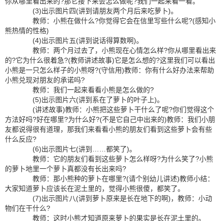
你从哪里看出来的?那它接下来会怎么做呢?我们一起来看一看。
(3)出示图片四(讲到请朋友两个月后来吃萝卜)。
教师：小熊在做什么?你觉得它会在信里写些什么呢?(感知小
熊热情的性格)
(4)出示图片五(讲到说话得算数啊)。
教师：两个月过去了，小熊现在心情怎么样?你从哪里看出来
的?它为什么很着急?(教师讲述故事)它是怎么想的?这里我们可以看出
小熊是一只怎么样子的小熊呀?(守信用)教师：你有什么好办法来帮助
小熊兑现对朋友的承诺吗?
教师：我们一起来看看小熊是怎么做的?
(5)出示图片六(讲到系在了萝卜的叶子上)。
(讲述故事)教师：小熊把这些萝卜干什么了呢?你们觉得这个
方法好吗?好在哪里?为什么好?(不是它自己中出来的)教师：我们小朋
友都说得很有道理，那我们来看看小熊的朋友们看到这些萝卜会有些
什么反应?
(6)出示图片七(讲到……都笑了)。
教师：它的朋友们看到这些萝卜怎么样呀?为什么笑了?小熊
的萝卜地里一个萝卜真都没有长出来吗?
教师：那小熊种的萝卜在哪里?(请个别幼儿讲述)教师小结：
大家知道萝卜应该长在泥土里的，觉得小熊很傻，都笑了。
(7)出示图片八(讲到萝卜原来是长在地下的啊)，教师：小动
物们在干什么?
教师：这时小熊才知道原来萝卜的果实是长在泥土里的。