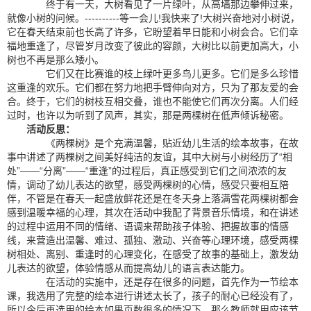
终于有一天，大树看见了一片绿叶，从高墙那边攀伸过来，
就像小树的问候。----------等一会儿!我快来了!大树兴奋地对小树说，
它在春天结束前也长高了许多，它盼望着早日能和小树会合。它们幸
福地重逢了，尽管岁月改变了彼此的容颜，大树比以前更加高大，小
树也不再是那么矮小。
它们又在比赛谁的枝上绿叶更多鸟儿更多。它们是多么珍惜
这重逢的欢乐。它们都在努力地把手臂伸向对方，只为了那友爱的会
合。终于，它们的树枝互相交叠，谁也不能使它们再次分离。人们经
过时，也许以为听到了风声，其实，那是两棵树在低声倾诉秘密。
活动反思：
《两棵树》是个充满温馨，贴近幼儿生活的绘本故事，在故
事中讲述了两棵树之间美好纯洁的友谊，其中大树与小树经历了“相
处”——“分离”——“重逢”的过程后，真正感受到它们之间浓浓的友
情，调动了幼儿表达的欲望，感受两棵树的心情，感受只要相互陪
伴，不管是在春天一起盛放鲜花还是在冬天身上落满雪花两棵树都会
感到温暖幸福的心理，其次在活动中我配了背景音乐情境，和在讲述
的过程中运用不同的情绪、语调来帮助孩子体验、把握故事的情感
线，来营造出温馨、难过、孤独、激动、兴奋等心理环境，感受两棵
树相处、离别、重逢时的心理变化，在感受了故事的基础上，激发幼
儿表达的欲望，体验情感从而提高幼儿的语言表达能力。
在活动的实施中，还是存在很多的问题，首先作为一节绘本
课，我选用了完整的绘本进行讲述太长了，孩子的耐心已经没有了，
所以今后再选用的绘本如果页数很多的情况下，那么教师就用应该节