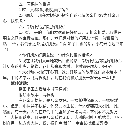
五、两棵树的重逢
1.哇，大树和小树见面了吗?
2.小朋友，现在大树和小树它们的心情怎么样呀?为什么开
心、快乐呢?
六、“我们永远都是好朋友”
1.小结：是的，我们大家都是好朋友，要相亲相爱，珍惜好
朋友之间的宝贵友谊。现在，老师想对我的好朋友***说一句甜蜜的
话：“***，我们永远都是好朋友。” 看!听了甜蜜的话，小鸟开心地飞来
了!
2.你们想对好朋友说一句什么甜蜜的话呢?
3.现在让我们大声地喊出甜蜜的话：“我们永远都是好朋友”，
让更多的小鸟、蝴蝶、花儿都来和大树、小树做好朋友，好吗?
4.大树和小树好开心啊，这对好朋友的故事就在这本绘本书
里，书的名字叫《两棵树》，现在我们和好朋友一起去看一看吧!
延伸活动：
到图书区去看绘本《两棵树》
附绘本故事：两棵树
有这么两棵树，是那么友好。一棵长得很高大，一棵很矮
小。但是，小树并不认输，他努力地生长，什么都要跟大树比一比。
然而，有一天，人们在它们中间竖起了一堵高墙，它们看不见对方
了。大树很落寞，日子是那么孤独无聊，大树的树叶开始枯黄。但小
树在另一边安慰大树，说：振作点!我们一定会长得超过高墙!