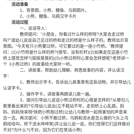
活动准备
1、背景图，小熊、鲤鱼、乌鸦图片。
2、小熊、鲤鱼、乌鸦汉字卡片
活动过程
一、谈话导入：
教师提问：“小朋友，你看过什么样的桥呀?大家去走过桥
吗?”请幼儿说说自己见过的桥和走过的桥是什么样子的。教师出示背
景图。“今天有只小熊要过桥，可它要过的是一座小竹桥。”教师提
问：(1)小竹桥是什么样的桥?(很窄、没有栏杆)(2)如果走在这座小竹
桥上感觉怎样?(摇摇晃晃的)(3)小熊过桥时心里会怎样想呢?老师讲一
个《小熊过桥》的故事给大家听一听。
二、讲故事，帮助幼儿理解、熟悉故事的内容，并认读汉
字：
1、教师出示字卡，告诉幼儿故事里有这些动物，并引导幼儿
认读字卡。
2、操作字卡，讲故事再朗读儿歌一遍。
3、提问引导幼儿说说小熊过桥时的心情是怎样的?从哪句儿
歌里看出来的?引导幼儿说出(立不稳站不牢，走到桥上心乱跳。妈
妈、妈妈快来呀!快把小熊抱过桥)让幼儿与教师一起用害怕的声音来
念一念。再次提问：小熊不敢过桥，乌鸦和流水是怎么做的?(头上乌
鸦哇哇叫，桥下流水哗哗笑)并让幼儿说一说，你们觉得它们这样做对
不对?为什么?(不对，因为它们在笑话小熊)