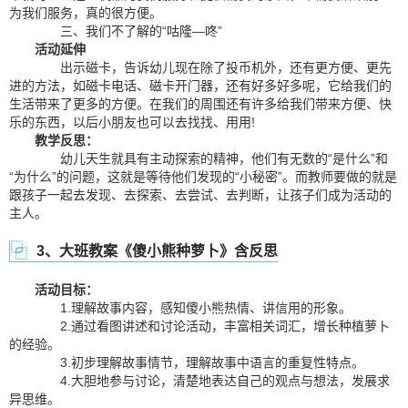
为我们服务，真的很方便。
三、我们不了解的“咕隆—咚”
活动延伸
出示磁卡，告诉幼儿现在除了投币机外，还有更方便、更先
进的方法，如磁卡电话、磁卡开门器，还有好多好多呢，它给我们的
生活带来了更多的方便。在我们的周围还有许多给我们带来方便、快
乐的东西，以后小朋友也可以去找找、用用!
教学反思：
幼儿天生就具有主动探索的精神，他们有无数的“是什么”和
“为什么”的问题，这就是等待他们发现的“小秘密”。而教师要做的就是
跟孩子一起去发现、去探索、去尝试、去判断，让孩子们成为活动的
主人。
3、大班教案《傻小熊种萝卜》含反思
活动目标：
1.理解故事内容，感知傻小熊热情、讲信用的形象。
2.通过看图讲述和讨论活动，丰富相关词汇，增长种植萝卜
的经验。
3.初步理解故事情节，理解故事中语言的重复性特点。
4.大胆地参与讨论，清楚地表达自己的观点与想法，发展求
异思维。