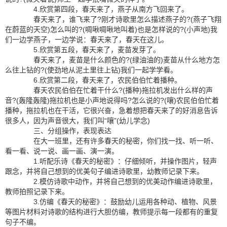
4.欣赏第四段，春天来了，燕子从南方飞回来了。
春天来了，谁飞来了?刚才诗歌里怎么描述燕子的?(燕子飞翔
在蔚蓝的天空)怎么叫的?(啁啾啁啾地叫着)也是怎样说的?(小声地)我
们一边学燕子，一边学说：春天来了，春天在这儿。
5.欣赏第五段，春天来了，麦苗发芽了。
春天来了，麦苗是什么颜色的?(绿油油的)麦苗从什么地方怎
么往上钻的?(使劲地从泥土里往上钻)我们一起学学看。
6.欣赏第二段，春天来了，农民伯伯忙着播种。
春天农民伯伯在忙着干什么?(播种)拖拉机发出什么样的声
音?(轰隆轰隆)拖拉机也是小声地说得吗?怎么说的?(嚷)农民伯伯忙着
播种，拖拉机也在干活，它很兴奋，急着想把春天来了的好消息告诉
很多人，因为声音很大，我们叫“嚷”(幼儿学念)
三、分组操作，表现表达
在大一班里，还有许多春天的秘密，你们找一找、听一听、
看一看、说一说、画一画、演一演。
1.听配乐诗《春天的秘密》：仔细倾听，并操作图片，轻声
跟念，并将自己想到的优美句子编进诗歌里，幼教师记录下来。
2.模仿诗歌中动作，并将自己想到的优美动作编进诗歌里，
教师拍照记录下来。
3.仿编《春天的秘密》：鼓励幼儿运用各种动、植物、风景
等图片材料对诗歌的结构进行大胆仿编，教师提示每一段都有的重复
句子不编。