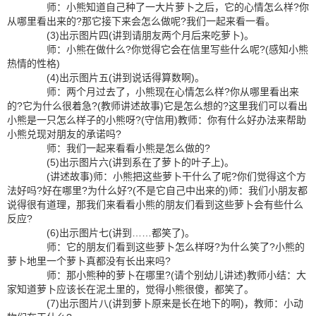
师：小熊知道自己种了一大片萝卜之后，它的心情怎么样?你
从哪里看出来的?那它接下来会怎么做呢?我们一起来看一看。
(3)出示图片四(讲到请朋友两个月后来吃萝卜)。
师：小熊在做什么?你觉得它会在信里写些什么呢?(感知小熊
热情的性格)
(4)出示图片五(讲到说话得算数啊)。
师：两个月过去了，小熊现在心情怎么样?你从哪里看出来
的?它为什么很着急?(教师讲述故事)它是怎么想的?这里我们可以看出
小熊是一只怎么样子的小熊呀?(守信用)教师：你有什么好办法来帮助
小熊兑现对朋友的承诺吗?
师：我们一起来看看小熊是怎么做的?
(5)出示图片六(讲到系在了萝卜的叶子上)。
(讲述故事)师：小熊把这些萝卜干什么了呢?你们觉得这个方
法好吗?好在哪里?为什么好?(不是它自己中出来的)师：我们小朋友都
说得很有道理，那我们来看看小熊的朋友们看到这些萝卜会有些什么
反应?
(6)出示图片七(讲到……都笑了)。
师：它的朋友们看到这些萝卜怎么样呀?为什么笑了?小熊的
萝卜地里一个萝卜真都没有长出来吗?
师：那小熊种的萝卜在哪里?(请个别幼儿讲述)教师小结：大
家知道萝卜应该长在泥土里的，觉得小熊很傻，都笑了。
(7)出示图片八(讲到萝卜原来是长在地下的啊)，教师：小动