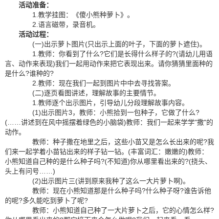
活动准备：
1.教学挂图：《傻小熊种萝卜》。
2.语言磁带，录音机。
活动过程：
(一)出示萝卜图片(只出示上面的叶子，下面的萝卜遮住)。
1.教师：你看到了什么?它们是长得什么样子的?(请幼儿用语
言、动作来表现)我们一起用动作来把它表现出来。请你猜猜里面种的
是什么?谁种的?
2.教师：现在我们一起到图片中中去寻找答案。
(二)逐页看图讲述，理解故事的主要情节。
1.教师逐个出示图片，引导幼儿分段理解故事内容。
(1)出示图片3，教师：小熊拾到一包种子，它做了什么?
(……讲述到在风中摇摆着绿色的小脑袋)教师：我们一起来学学"撒"的
动作。
教师：种子撒在地里之后，这些小苗又是怎么长出来的呢?我
们来一起学着小苗钻出来的样子钻一钻。(丰富词汇：嫩嫩的)教师：
小熊知道自己种的是什么种子吗?(不知道)你从哪里看出来的?(挠头、
头上有问号……)
(2)出示图片三(讲到原来我种了这么一大片萝卜啊)。
教师：现在小熊知道那是什么种子吗?什么种子呀?谁告诉他
的呢?多久能吃到萝卜了呢?
教师：小熊知道自己种了一大片萝卜之后，它的心情怎么样?