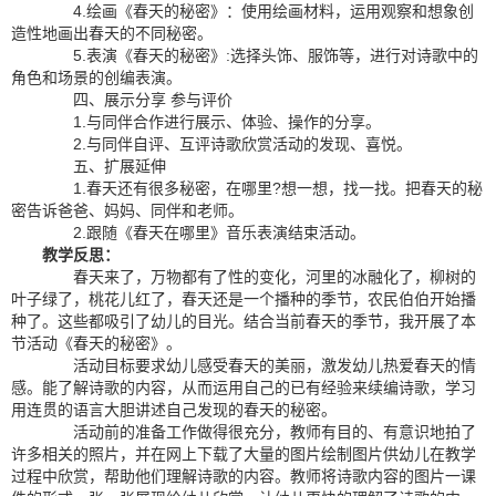
4.绘画《春天的秘密》：使用绘画材料，运用观察和想象创
造性地画出春天的不同秘密。
5.表演《春天的秘密》:选择头饰、服饰等，进行对诗歌中的
角色和场景的创编表演。
四、展示分享 参与评价
1.与同伴合作进行展示、体验、操作的分享。
2.与同伴自评、互评诗歌欣赏活动的发现、喜悦。
五、扩展延伸
1.春天还有很多秘密，在哪里?想一想，找一找。把春天的秘
密告诉爸爸、妈妈、同伴和老师。
2.跟随《春天在哪里》音乐表演结束活动。
教学反思：
春天来了，万物都有了性的变化，河里的冰融化了，柳树的
叶子绿了，桃花儿红了，春天还是一个播种的季节，农民伯伯开始播
种了。这些都吸引了幼儿的目光。结合当前春天的季节，我开展了本
节活动《春天的秘密》。
活动目标要求幼儿感受春天的美丽，激发幼儿热爱春天的情
感。能了解诗歌的内容，从而运用自己的已有经验来续编诗歌，学习
用连贯的语言大胆讲述自己发现的春天的秘密。
活动前的准备工作做得很充分，教师有目的、有意识地拍了
许多相关的照片，并在网上下载了大量的图片绘制图片供幼儿在教学
过程中欣赏，帮助他们理解诗歌的内容。教师将诗歌内容的图片一课