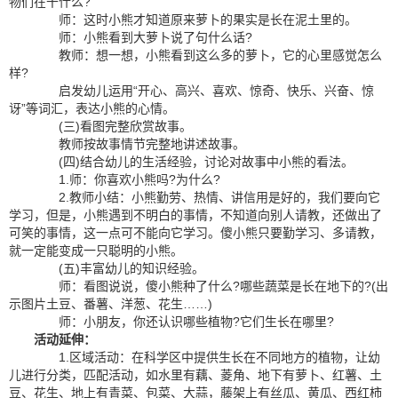
物们在干什么?
师：这时小熊才知道原来萝卜的果实是长在泥土里的。
师：小熊看到大萝卜说了句什么话?
教师：想一想，小熊看到这么多的萝卜，它的心里感觉怎么
样?
启发幼儿运用“开心、高兴、喜欢、惊奇、快乐、兴奋、惊
讶”等词汇，表达小熊的心情。
(三)看图完整欣赏故事。
教师按故事情节完整地讲述故事。
(四)结合幼儿的生活经验，讨论对故事中小熊的看法。
1.师：你喜欢小熊吗?为什么?
2.教师小结：小熊勤劳、热情、讲信用是好的，我们要向它
学习，但是，小熊遇到不明白的事情，不知道向别人请教，还做出了
可笑的事情，这一点可不能向它学习。傻小熊只要勤学习、多请教，
就一定能变成一只聪明的小熊。
(五)丰富幼儿的知识经验。
师：看图说说，傻小熊种了什么?哪些蔬菜是长在地下的?(出
示图片土豆、番薯、洋葱、花生……)
师：小朋友，你还认识哪些植物?它们生长在哪里?
活动延伸：
1.区域活动：在科学区中提供生长在不同地方的植物，让幼
儿进行分类，匹配活动，如水里有藕、菱角、地下有萝卜、红薯、土
豆、花生、地上有青菜、包菜、大蒜，藤架上有丝瓜、黄瓜、西红柿