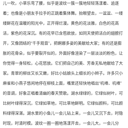
儿一吹，小草乐弯了腰，似乎是波纹一簇一簇地轻轻荡漾着、追逐
着；也像是小朋友手拉手的正跳着集体舞。抬眼望去，一盆盆、一缕
缕鲜花在温暖的阳光中，正开得烂漫。黄色的花淡雅，白色的花高
洁，紫色的花深沉。有的花早已含苞欲放，如同天使把洁白的翅膀打
开，又像团结的“千手观音”，把婀娜多姿的美献给大家；有的还是膨
胀的花骨朵，似乎要裂开似的，外面好像渲染了一层淡淡的粉色，让
你觉得一身轻松，心花怒放。它们把自己的美、芳香无私地献给了大
家。青翠的柳丝又长又嫩，好比小姑娘头上细长的小辫子。许多只小
麻雀和小燕子悠闲地停在柳枝上面，嘴里还轻快地唱出“叽喳、叽喳”
的音调，好象正唱着清幽的春天赞歌。湖水绿绿的，它绿似树叶，可
比树叶绿得深沉，它绿如草地，可比草地鲜明。它绿似颜料，可比颜
料绿得深湛。湖水里的小鱼儿一会儿钻上来，一会儿又沉下去，时隐
时现，时清时模。波纹一圈一圈地荡漾开去，一会儿大，一会儿分