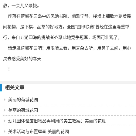
散，一会儿又聚拢。
座落在荷城花园岛中的凤池书院，幽雅宁静，楼墙上细致地刻着民
间花物，是下棋、品茶的好地方。全国“围甲联赛”曾经在这里隆重举
行，来自五湖四海的挑战者齐聚此地竞争冠军，场面可壮观了。
请走进荷城花园吧！用眼睛去看，用耳朵去听，用鼻子去闻，用心
灵去感受美好的春天
！
相关文章
美丽的荷城花园
美丽的荷城花园
幼儿园体验废旧物品再利用的美工教案：美丽的花瓶
美术活动与布置壁画 美丽的花园