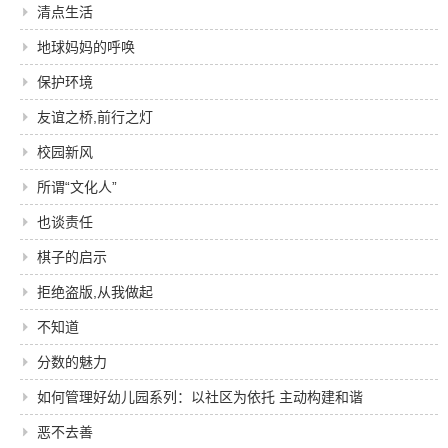
清点生活
地球妈妈的呼唤
保护环境
友谊之桥,前行之灯
校园新风
所谓“文化人”
也谈责任
棋子的启示
拒绝盗版,从我做起
不知道
分数的魅力
如何管理好幼儿园系列：以社区为依托 主动构建和谐
的早期教育服务体系
恶不去善