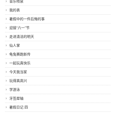
音乐喷泉
我的表
暑假中的一件后悔的事
迎接“六一”节
走进清洁的明天
仙人掌
龟兔赛跑新传
一起玩真快乐
今天我当家
玩得真高兴
学游泳
牙签犀轴
暑假日记 四