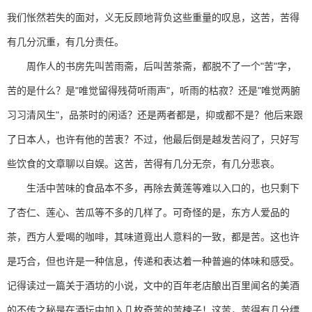
我们怅然若失的面对，义无反顾地背负这些重量的叹息，这苦，苦得
有几分沉重，有几分责任。
周作人的书房先叫苦雨斋，后叫苦茶斋，都脱不了一个"苦"字，
苦的是什么？是"唯觉留得残荷听雨声"，听雨的枯寂？还是"唯觉两腑
习习清风生"，品茶时的闲适？还是两者都是，抑或都不是？他后来跟
了日本人，也许有他的苦衷？不过，他最后倒是越发苦闷了，只好写
些饮食的文章聊以自娱。这苦，苦得有几分无奈，有几分悲哀。
生活中苦味的食品本不多，再除去黄莲等难以入口的，也只剩下
了杏仁、莲心、苦瓜等不多的几样了。可奇怪的是，东方人爱品的
茶，西方人爱喝的咖啡，其味道竟出人意料的一致，都是苦。这也许
是巧合，但也许是一种信息，传递和表达着一种普遍的体味和感受。
记得读过一篇关于酒坊的小说，文中的百年老店酿出百里闻名的美酒
的不传之秘是在酒坛中加入几枚奇苦的苦楝子！这苦，苦得有几分缥