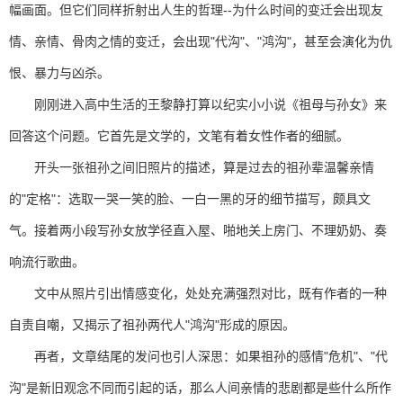
幅画面。但它们同样折射出人生的哲理--为什么时间的变迁会出现友
情、亲情、骨肉之情的变迁，会出现"代沟"、"鸿沟"，甚至会演化为仇
恨、暴力与凶杀。
刚刚进入高中生活的王黎静打算以纪实小小说《祖母与孙女》来
回答这个问题。它首先是文学的，文笔有着女性作者的细腻。
开头一张祖孙之间旧照片的描述，算是过去的祖孙辈温馨亲情
的"定格"：选取一哭一笑的脸、一白一黑的牙的细节描写，颇具文
气。接着两小段写孙女放学径直入屋、啪地关上房门、不理奶奶、奏
响流行歌曲。
文中从照片引出情感变化，处处充满强烈对比，既有作者的一种
自责自嘲，又揭示了祖孙两代人"鸿沟"形成的原因。
再者，文章结尾的发问也引人深思：如果祖孙的感情"危机"、"代
沟"是新旧观念不同而引起的话，那么人间亲情的悲剧都是些什么所作