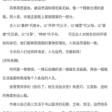
四季周而复始，被自然调和得完美无缺，像一个精致光滑的瓷
瓶。而人类，亦是这瓷瓶上美丽图案的一部分。
古人以"桑梓"代故乡。以"乔梓"代父子，以"椿萱"代父母，以"棠
棣"代兄弟，以"兰草"、"梓树"代子孙。 可见古人对他生存的环境
如何亲切，他们能够把周围的事物哲理化，人和自然谐和一致。
今天的人们也同样渴求，人与自然，天籁和鸣！
[评析拓展]
时间是一根根线，一缕云丝编织成一幅幅生活画面，再由一幅幅
生活画面构筑成每个人各自的人生。
徐莹莹同学的《别忘了，给生活加点苦》构思巧、立意新、选材
的角度别出心裁。
作者以自己高三生活于书山跋涉的无聊、乏味、苦涩，自然地多