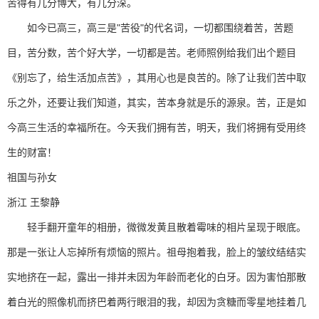
苦得有几分博大，有几分深。
如今已高三，高三是"苦役"的代名词，一切都围绕着苦，苦题
目，苦分数，苦个好大学，一切都是苦。老师照例给我们出个题目
《别忘了，给生活加点苦》，其用心也是良苦的。除了让我们苦中取
乐之外，还要让我们知道，其实，苦本身就是乐的源泉。苦，正是如
今高三生活的幸福所在。今天我们拥有苦，明天，我们将拥有受用终
生的财富！
祖国与孙女
浙江 王黎静
轻手翻开童年的相册，微微发黄且散着霉味的相片呈现于眼底。
那是一张让人忘掉所有烦恼的照片。祖母抱着我，脸上的皱纹结结实
实地挤在一起，露出一排并未因为年龄而老化的白牙。因为害怕那散
着白光的照像机而挤巴着两行眼泪的我，却因为贪糖而零星地挂着几