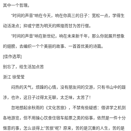
其中一个哲理。
"时间的声音"响在今天，响在你高三的日子：宽松一点，学得生
动活泼点；抑或宁愿为明天的辉煌而甘为苦行僧。
"时间的声音"响在新世纪，响在未来新千年，那么你就展开想象
的翅膀，去编织一个个美丽的故事、一首首优美的诗篇。
[佳作选萃]
别忘了，给生活加点苦
浙江 徐莹莹
闷热的天气，烦躁的心情，没有朋友间的交游，只有书山中的跋
涉，也许，这日子过得太无聊，太乏味，太苦了！
忽地想起余秋雨的《文化苦旅》，不禁有些疑惑：借讲学之机到
各地游览，但不用操心饮食住宿车船票之类的俗事，依然是一件十分
惬意的事，怎么谈得上"苦旅"呢？原来，苦的是沉重的人生，苦的是