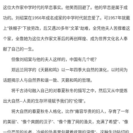
这位大作家中学时代的早恋事实。他笑而回避了。他的早恋是属于成
功的。刘绍棠在1956年成名成家的中学时代就恋爱了。可1957年就戴
上"铁帽子"下放劳改，后又遇20多年"文革"劫难，全凭他夫人苦撑着这
个家，全靠她为这位大作家文革后的再创辉煌、成为世界文化名人奉
献了自己的一生。
但像刘绍棠与他的夫人这样的，中国有几个呢？
郑远兰同学的《天籁和鸣》以一年四季大自然的演化，以时间为
话题揭示人与自然界和谐一致、天籁和鸣的哲理。
将千古诗句融入自己的对春夏秋冬的描写之中，然后又从中提炼
出大自然--人类的生存环境赋予我们的"伦理"。
将大自然的春夏秋冬人格化，比作"雍容华贵的妇人，孕育了一年
的美丽"、"像个爽朗的汉子"、"像个撒了网的渔夫，充满了希望"、"像
一位严厉的长者，冷峻的外表里包藏着呒限的温情"。这种生动贴切的