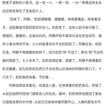
颗黑不溜秋的小板牙。这一老一小、一笑一哭、一白一黑便这样永永
远远地定格在了这张纸片上。
"回来了，阿静。"奶奶蹒跚着、蹒跚着，哆嗦着嘴皮，哆嗦着双
手，迎接着放月假回家的孙女儿。奶奶老了，没有以前可亲可敬了。
矮矮的，瘦瘦的，总是抖抖的。阿静开始不屑讲句话也多加逗号，做
件小事也唠叨不休，小小的故事也许不全的奶奶了。阿静在变，奶奶
在变。阿静不再围着奶奶转了，因为奶奶"转"不动了，再也"转"不出阿
静的笑脸了。七十多年了，奶奶觉得好累，很累了。阿静不再缠着奶
奶买糖果，因为奶奶的东西已不合吃惯山珍海味的阿静的胃口了。十
几年了，奶奶始终省着，节约着……
阿静自顾自背着包，径直走入屋，在哆嗦着的奶奶身后，停留了
从前后拍照时按快门键那会儿的功夫。最终，奶奶悄然地靠回了那张
已隐隐发黑的木竹椅--从前日日夜夜哄着阿静开心、入睡的那张木竹