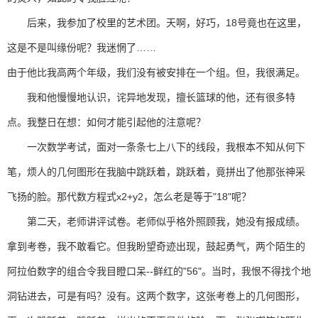
后来，我参加了校里的艺术团。天啊，好巧，18号竟也在这里，
这是不是叫缘份呢？我迷惘了……
由于他比我高两个年级，我们没有被安排在一个组。但，我很满足。
我和他慢慢地认识，诧异地发现，擅长篮球的他，还有很多特
点。我整日在想：如何才能引起他的注意呢？
一次数学考试，面对一条条七上八下的线段，我根本不知从何下
笔，烦人的几何图形在我脑中跳跃着，跳跃着，竟拼出了他那张神采
飞扬的脸。那代数方程式x2+y2，怎么老是等于"18"呢？
第二天，老师讲评试卷。老师似乎格外照顾我，她没有报成绩。
拿到考卷，我不敢看它。但我盼望奇迹出现，鼓起勇气，两个陌生的
阿拉伯数字的组合令我目瞪口呆--鲜红的"56"。当时，我恨不得找个地
洞钻进去，可是有吗？没有。这两个数字，这张考卷上的几何图形，