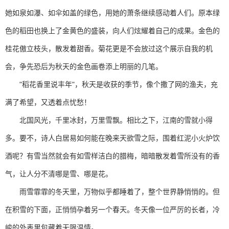
她如泉如瀑、如伞如盖的绿色，用她的萧条继续感动着人们。原本绿
色的稻田也换上了金黄色的盛装，向人们炫耀着自己的成果。金色的
桂花傲立枝头，散发着甜香。菊花更是不会放过这个展示自我的机
会，争先恐后为秋天的金色画卷添上明丽的几笔。
"稻花香里说丰年"，秋天是收获的季节，像个撒了网的渔夫，充
满了希望，又透着点忧愁！
北国风光，千里冰封，万里雪飘。相比之下，江南的雪就小得
多。要不，诗人白居易如何能在晚来天欲雪之际，围着红泥小火炉饮
酒呢？有雪当然就会有如雪样洁白的腊梅，暗暗散发着雪所没有的香
气，让人分不清哪是雪、哪是花。
雨雪霏霏的冬天里，万物似乎都睡着了，整个世界静悄悄的。但
在积雪的下面，正悄悄孕着另一个春天。冬天像一位严厉的长者，冷
峻的外表里包藏着无限温情。