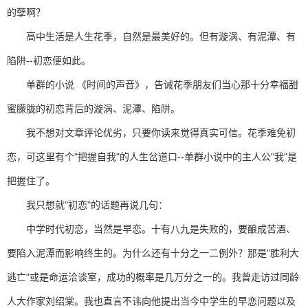
的孽啊？
高中生活是人生花季，自然是最美好的。但有漩涡、有泥潭、有
陷阱--初恋便如此。
单群的小说 《时间的声音》，告诫花季朋友们当心那十分幸福甜
蜜朦胧的初恋背后的漩涡、泥潭、陷阱。
我不想对文章评论优劣，只要你读来觉得真实可信。花季难免初
恋，可这里有个"把握自我"的人生岔道口--单群小说中的主人公"我"是
把握住了。
我只想就"初恋"的话题再说几句：
中学时代初恋，当然是早恋。十有八九是失败的，要酿成苦酒、
要陷入泥潭而影响终生的。为什么还有十分之一二例外？那是"胜利大
逃亡"或是命运洽谈室，成功的概率是几万分之一的。我曾走访过同龄
人大作家刘绍棠。我也直言不讳向他提出当今中学生的早恋问题以及