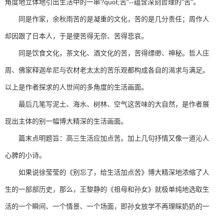
角度地立体地引出生活中的一串?quot;苦"--蕴含深刻哲理的"苦"。
同是作家，余秋雨苦的是凝重的文化，苦的是几分责任；周作人
却因跟了日本人，于是便苦得无奈、苦得悲哀。
同是饮食文化，茶文化、酒文化的苦，苦得缥缈、神秘。哲人庄
周、佛家释迦牟尼与农材老太太的苦乐观都构成各自的渴求与满足。
以上是作者探求的人世间的多角度的生活画面。
最后几笔写泥土、海水、树林、空气这苦味的大自然，是作者展
现出主体的别一幅博大精深的生活画面。
篇末点明题旨：高三生活应加点苦。加上几句抒情又像一道沁人
心脾的小诗。
如果说徐莹莹的《别忘了，给生活加点苦》博大精深地浓缩了人
生的一部部历史，那么，王黎静的《祖母和孙女》就极单纯地选取生
活的一个瞬间、一个情景、一个场面，即孙女放学不再理睬奶奶的一