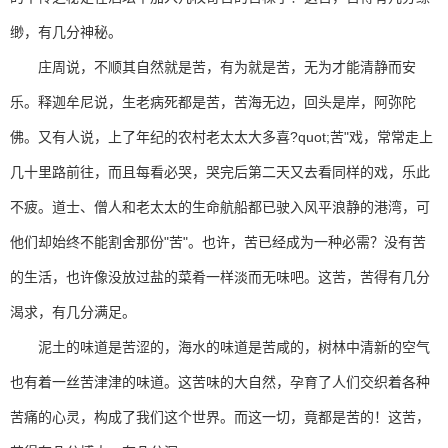
缈，有几分神秘。
庄周说，不顺其自然就是苦，有为就是苦，无为才能清静而安
乐。释迦牟尼说，生老病死都是苦，苦海无边，回头是岸，阿弥陀
佛。又有人说，上了年纪的农村老太太大多喜?quot;苦"戏，常常走上
几十里路前往，而且每看必哭，哭完后第二天又去看同样的戏，乐此
不疲。道士、僧人和老太太的生命航船都已驶入风平浪静的港湾，可
他们却始终不能割舍那份"苦"。也许，苦已经成为一种必需？没有苦
的生活，也许像没放过盐的菜肴一样淡而无味吧。这苦，苦得有几分
渴求，有几分满足。
泥土的味道是苦涩的，海水的味道是苦咸的，树林中清新的空气
也有着一丝苦津津的味道。这苦味的大自然，孕育了人们交织着各种
苦痛的心灵，构成了我们这个世界。而这一切，竟都是苦的！这苦，