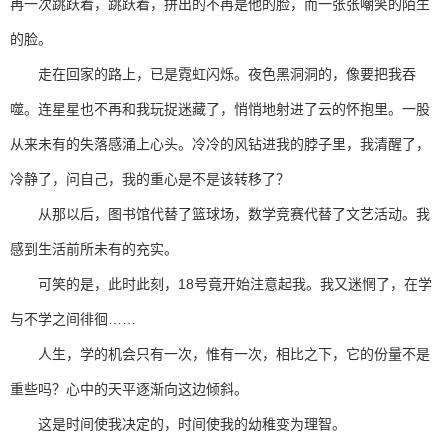
再一次跳跃着，跳跃着，拼出的不再是他的脸，而一张张嘲笑的陌生
的脸。
走在回家的路上，已是霓虹闪烁。夜色黑洞洞的，像要把我吞
噬。连星星也不再和我玩捉迷藏了，悄悄地射进了云的怀抱里。一股
从来未有的失落感涌上心头。冷冷的风钻进我的脖子里，我清醒了，
冷静了，问自己，我的重心是不是该转移了？
从那以后，图书馆代替了篮球场，数学竞赛代替了文艺活动。我
感到生活前所未有的充实。
可笑的是，此时此刻，18号竟开始注意起我。我又迷惘了，在学
与不学之间徘徊……
人生，学的机会只有一次，惟有一次，相比之下，它的份量不是
重些吗？心中的天平逐渐向这边倾斜。
这是时间使我决定的，时间使我的幼稚变为理智。