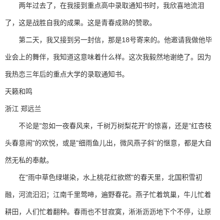
两年过去了，在我接到重点高中录取通知书时，我欣喜地流泪
了，这是战胜自我的成果。这是青春成熟的赞歌。
第二天，我又接到另一封信，那是18号寄来的。他邀请我做他毕
业会上的舞伴，我知道这意味着什么样。这次我毅然地谢绝了。因为
我热恋三年后的重点大学的录取通知书。
天籁和鸣
浙江 郑远兰
不论是"忽如一夜春风来，千树万树梨花开"的惊喜，还是"红杏枝
头春意闹"的欢悦，或是"细雨鱼儿出，微风燕子斜"的惬意，都是大自
然无私的奉献。
在"雨中草色绿堪染，水上桃花红欲燃"的春天里，北国积雪初
融，河流汩汩；江南千里莺啼，遍野春花。燕子忙着筑巢，牛儿忙着
耕田，人们忙着翻种。春雨也不甘寂寞，淅淅沥沥地下个不停，让原