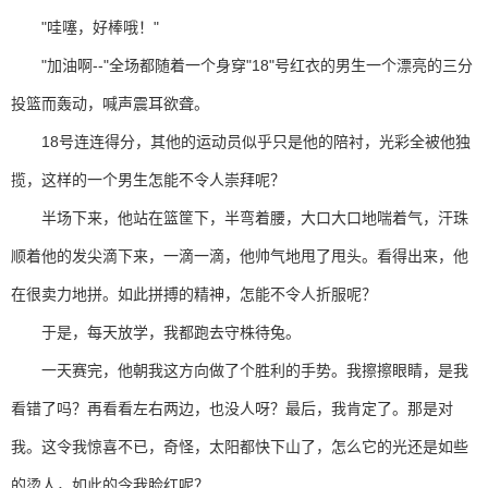
"哇噻，好棒哦！"
"加油啊--"全场都随着一个身穿"18"号红衣的男生一个漂亮的三分
投篮而轰动，喊声震耳欲聋。
18号连连得分，其他的运动员似乎只是他的陪衬，光彩全被他独
揽，这样的一个男生怎能不令人崇拜呢？
半场下来，他站在篮筐下，半弯着腰，大口大口地喘着气，汗珠
顺着他的发尖滴下来，一滴一滴，他帅气地甩了甩头。看得出来，他
在很卖力地拼。如此拼搏的精神，怎能不令人折服呢？
于是，每天放学，我都跑去守株待兔。
一天赛完，他朝我这方向做了个胜利的手势。我擦擦眼睛，是我
看错了吗？再看看左右两边，也没人呀？最后，我肯定了。那是对
我。这令我惊喜不已，奇怪，太阳都快下山了，怎么它的光还是如些
的烫人，如此的令我脸红呢？