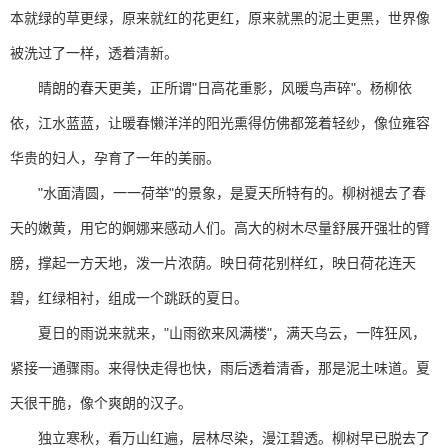
本就绿的草更绿，原来就红的花更红，原来就黑的泥土更黑，世界像
被洗过了一样，透着清新。
晴朗的春天更美，正所谓"日高花重影，风暖鸟声碎"。杨柳依
依，江水蓝蓝，让暖春懒洋洋的阳光熏得仿佛都笼着轻纱，像位雍容
华贵的妇人，孕育了一年的美丽。
"水面清圆，一一荷举"的景象，是夏天所特有的。柳树褪去了春
天的嫩黄，用它的婀娜来感动人们。高大的树木尽量舒展开强壮的臂
膀，撑起一方天地，泼一片浓荫。映日荷花别样红，映日荷花连天
碧，红绿相衬，组成一个跳跃的夏日。
夏日的雨说来就来，"山雨欲来风满楼"，满天乌云，一阵狂风，
紧接一通骤雨。来得快走得也快，雨后透着清香，那是泥土味道。夏
天很干脆，像个爽朗的汉子。
独立寒秋，看万山红遍，层林尽染，漫江碧透。柳树早已脱去了