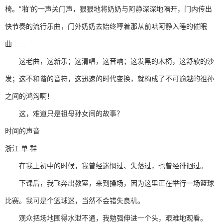
椅。"啪"的一声关门声，狠狠地将奶奶与阿静深深地隔开，门内传出
快节奏的流行乐曲，门外奶奶去始终哼着那从前哄阿静入睡的催眠
曲……
这老曲，这新乐；这清唱，这音响；这发黑的木椅，这舒软的沙
发；这不和谐的音符，这迅速的时代变换，就构成了不可逾越的祖孙
之间的鸿沟啊！
这，难道只是祖母孙女间的故事？
时间的声音
浙江 单 群
在我上初中的时候，我曾经迷惘过、失落过，也曾经徘徊过。
下课后，我飞奔出教室，来到操场，因为这里正在举行一场篮球
比赛。我可是个篮球迷，当然不会错失良机。
观众把场地围得水泄不通，我勉强伸进一个头，艰难地观看。