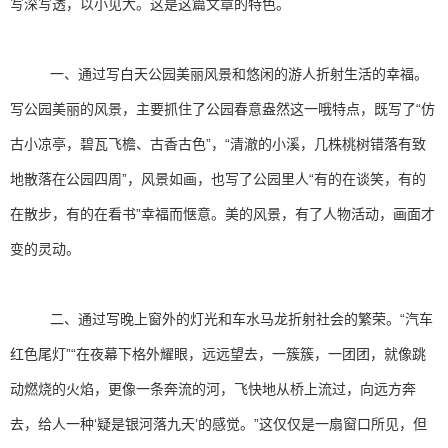
写深写透，以小见大。这是这篇文章的特色。
一、通过写白天公园美丽风景和悠闲的游人折射生活的幸福。
写公园美丽的风景，主要抓住了公园春意盎然这一哦特点，既写了“仿
古小凉亭，碧瓦飞檐、古香古色”，“清澈的小溪，几株桃树错落有致
地散落在公园四周”，风景如画，也写了公园里人“有的在谈笑，有的
在散步，有的在看书”幸福而惬意。美的风景，有了人物活动，画面才
变的灵动。
二、通过写晚上窗外的灯光和车水马龙折射社会的繁荣。“汽车
红色尾灯”“在夜幕下格外耀眼，远远望去，一簇簇，一团团，就像跳
动燃烧的火焰，更像一条奔流的河，飞快地从桥上流过，向远方奔
去，给人一种‘疑是银河落九天’的感觉。”这仅仅是一扇窗口所见，但