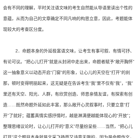
会有不同的理解，平时关注语文味的考生自然能从导语里读出个性的
意蕴，从而为自己的文章确定不同凡响的构思立意，因此，考题能体
现较大的考查区分度。
2．命题本身的外延极富语文味，让考生有事可叙、有情可抒、
有论可议。“把心儿打开”就是从封闭中走出来，命题者赋予“敞开胸怀”
这一抽象意义以动态开启“门窗”的形象，让心儿的天空在“打开”的刹
那，顿时变得明丽起来，这无疑是在告诉考生“我”里不仅有“我”，“我”
里还有天空、阳光、人群，有欣赏创造、师恩亲情友谊，有探索有创
造……既然命题外延如此丰富，那么敞开心灵叙事时，只要立意“打
开”了就好；蕴蓄真情实感抒情时，越是淋漓便越能体现心的“开放”；
整理思绪议论时，让心儿打开的“意义”尽量纷呈些……当然，“把心儿
打开”这个题目本身就是文采飞扬而又诗意无限的，因为是命题作文，