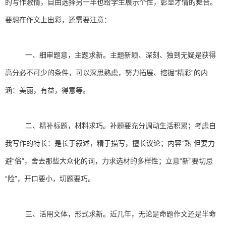
的写作激情，自由选择另一半也给学生展示个性，彰显才情的舞台。
要想在作文上出彩，还需要注意：
一、细审题意，主题求新。主题新颖、深刻、独到无疑是获得
高分必不可少的条件，可以深思熟虑，努力拓展、挖掘“精彩”的内
涵：美丽，有益，得意等。
二、精补标题，材料求巧。补题要充分调动生活积累；考虑自
我写作的特长：是长于叙述，精于描写，擅长议论；内容“熟”但要力
避“俗”，舍去那些大众化的词，力求选材的多样性；立意“新”要切忌
“险”，开口要小，切题要巧。
三、活用文体，形式求新。近几年，无论是命题作文还是半命