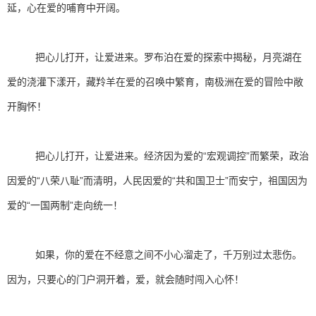
延，心在爱的哺育中开阔。
把心儿打开，让爱进来。罗布泊在爱的探索中揭秘，月亮湖在
爱的浇灌下漾开，藏羚羊在爱的召唤中繁育，南极洲在爱的冒险中敞
开胸怀！
把心儿打开，让爱进来。经济因为爱的“宏观调控”而繁荣，政治
因爱的“八荣八耻”而清明，人民因爱的“共和国卫士”而安宁，祖国因为
爱的“一国两制”走向统一！
如果，你的爱在不经意之间不小心溜走了，千万别过太悲伤。
因为，只要心的门户洞开着，爱，就会随时闯入心怀！