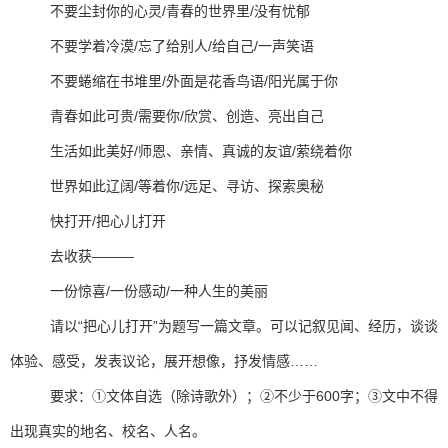
不要尘封你的心灵/青春的世界里/没有忧郁
不要学着冷漠/忘了给别人/给自己/一声笑语
不要蜷缩在书堆里/外面是花香鸟语/阳光属于你
青春如此可贵/需要你/欣赏、创造、亮出自己
生活如此美好/师恩、亲情、真诚的友谊/萦绕着你
世界如此辽阔/等着你/远足、寻访、探索奥秘
快打开/把心儿打开
去收获―――
一份惊喜/一份感动/一种人生的美丽
请以“把心儿打开”为题写一篇文章。可以记叙见闻、经历，谈谈
体验、感受，发表议论，展开想像，抒发情感……
要求：①文体自选（除诗歌外）；②不少于600字；③文中不得
出现真实的地名、校名、人名。