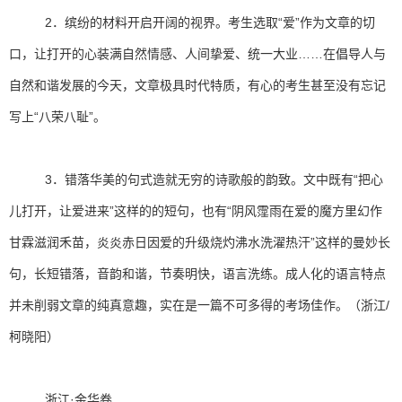
2．缤纷的材料开启开阔的视界。考生选取“爱”作为文章的切
口，让打开的心装满自然情感、人间挚爱、统一大业……在倡导人与
自然和谐发展的今天，文章极具时代特质，有心的考生甚至没有忘记
写上“八荣八耻”。
3．错落华美的句式造就无穷的诗歌般的韵致。文中既有“把心
儿打开，让爱进来”这样的的短句，也有“阴风霪雨在爱的魔方里幻作
甘霖滋润禾苗，炎炎赤日因爱的升级烧灼沸水洗濯热汗”这样的曼妙长
句，长短错落，音韵和谐，节奏明快，语言洗练。成人化的语言特点
并未削弱文章的纯真意趣，实在是一篇不可多得的考场佳作。（浙江/
柯晓阳）
浙江·金华卷