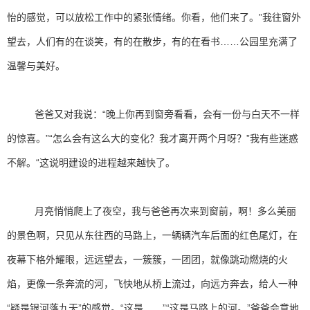
怡的感觉，可以放松工作中的紧张情绪。你看，他们来了。”我往窗外
望去，人们有的在谈笑，有的在散步，有的在看书……公园里充满了
温馨与美好。
爸爸又对我说：“晚上你再到窗旁看看，会有一份与白天不一样
的惊喜。”“怎么会有这么大的变化？我才离开两个月呀？”我有些迷惑
不解。“这说明建设的进程越来越快了。
月亮悄悄爬上了夜空，我与爸爸再次来到窗前，啊！多么美丽
的景色啊，只见从东往西的马路上，一辆辆汽车后面的红色尾灯，在
夜幕下格外耀眼，远远望去，一簇簇，一团团，就像跳动燃烧的火
焰，更像一条奔流的河，飞快地从桥上流过，向远方奔去，给人一种
“疑是银河落九天”的感觉。“这是……”“这是马路上的河。”爸爸会意地