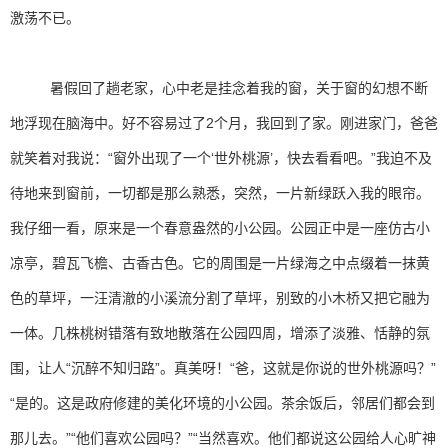
激荡不已。
暑假回了趟老家，心中老是挂念着我的窗，关于窗的幻想不断
地浮现在脑海中。好不容易过了2个月，我回到了家。刚进家门，爸爸
就笑着对我说：“窗外出现了一个‘世外桃源’，快去看看吧。”我迫不及
待地来到窗前，一切都是那么熟悉，突然，一片新绿跃入我的眼帘。
我仔细一看，原来是一个春意盎然的小公园。公园正中是一座仿古小
凉亭，碧瓦飞檐、古香古色。它的周围是一片绿海之中点缀着一抹黄
色的草坪，一汪清澈的小溪流分割了草坪，别致的小木桥又把它融为
一体。几株桃树错落有致地散落在公园四周，增添了淡雅、恬静的氛
围，让人“沉醉不知归路”。真美呀！“爸，这就是你说的世外桃源吗？”
“是的。这是政府修建的美化环境的小公园。茶余饭后，邻居们都会到
那儿去。”“他们喜欢公园吗？”“当然喜欢。他们都说这公园给人心旷神