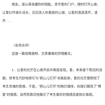
朋友，请认真收藏你的钥匙，坚守爱的门户，随时打开心扉，
让爱幻作源头活水，汩汩流入你美丽的心湖，让爱的清波漾开，漾
开……
〔名师点评〕
这是一篇视角独特、文质兼美的抒情散文。
1．让爱的光芒在心扉开启中美丽呈现。爱，本来是个陈旧的话
题，但考生巧妙地将它与“把心儿打开”关联起来，爱的光芒便照彻了
考生灵魂的思维，于是，“把心儿打开”的绚烂铺排，向我们展现了“博
爱”的情感，自然而真切地展示了考生美好的情感态度和价值观。