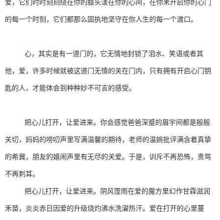
爱，它们时时刻刻绕在你的膝头漾在你的心间，在你未开启你的心门
的每一个时刻，它们都那么固执地坚守在你人生的每一个渡口。
心，其实是有一道门的，它无情地封锁了泪水、笑语或者其
他，爱，许多时候就被这道门无情的关在门内，只有拥有开启心门钥
匙的人，才能体会到种种妙不可言的感受。
把心儿打开，让爱进来。你会感觉爸爸深蹙的眉宇间都是殷殷
关切，妈妈的唠叨声里写满温馨的期待，老师的温婉批评满含着真挚
的希冀，朋友的嬉闹声里有无尽的关爱。于是，训斥不再恐怖，责骂
不再刺耳。
把心儿打开，让爱进来。阴风霪雨在爱的魔方里幻作甘霖滋润
禾苗，炎炎赤日因爱的升级烧灼沸水洗濯热汗。爱在打开的心里蔓