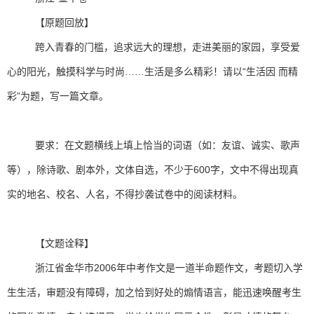
【原题回放】
跨入青春的门槛，追求远大的理想，走进美丽的家园，享受爱
心的阳光，触摸科学与时尚……生活是多么精彩！请以“生活因 而精
彩”为题，写一篇文章。
要求：在文题横线上填上恰当的词语（如：友谊、诚实、歌声
等），除诗歌、剧本外，文体自选，不少于600字，文中不得出现真
实的地名、校名、人名，不得抄袭试卷中的阅读材料。
【文题诠释】
浙江省金华市2006年中考作文是一道半命题作文，考题切入学
生生活，审题没有障碍，加之恰到好处的煽情语言，能迅速唤醒考生