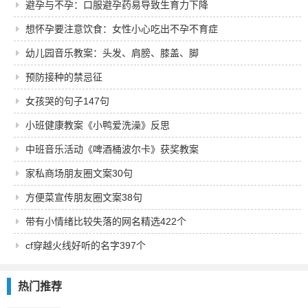
避孕与不孕：口服避孕药易导致生育力下降
想怀孕要注意饮食：女性小心吃出不孕不育症
幼儿园音乐教案：头发、肩膀、膝盖、脚
预防接种的禁忌征
女孩哭的句子147句
小班健康教案《小鸭爱洗澡》反思
中班音乐活动《啤酒桶波尔卡》获奖教案
家私商场朋友圈文案30句
方便菜宣传朋友圈文案38句
带有小情绪比较失落的网名精选422个
cf穿越火线好听的名字397个
热门推荐