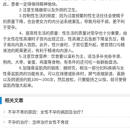
此，患者一定得保持精神愉快。
2.注意生殖器官以及外阴的卫生。
3.控制性生活的频度：因为过度频繁的性生活往往会使精子
的质量下降，也会使女方的内分泌系统紊乱，导致月经不调，更不利
于受孕。
4、提高性生活的质量：性生活的质量对受孕也十分重要，由
于女性在性高潮时子宫内出现正压，性高潮之后急剧下降呈负压，精
子易向内游入宫腔。此外，性兴奋时，子宫位置升起，使宫颈口与精
液池的距离更近，有利于精液向内游入。
5.注意饮食营养：饮食要以温补为主，适当多补充些羊肾、
狗肉、大枣、雀蛋、鸡蛋等食物，有条件的还可吃一些鲜胎盘汤。
6.加强骨盆肌肉的锻炼：据研究，相当一部分妇科疾病与女
性骨盆肌肉的功能有关。可以在排便或卧床时，屏气收缩尿道、直肠
以及阴道括约肌100～200次，然后放松，只要能持之以恒，就可使骨
盆肌肉强大起来。
相关文章
不孕不育的原因：女性不孕的病因及治疗？
不孕的治疗：怎样治疗女性不育症