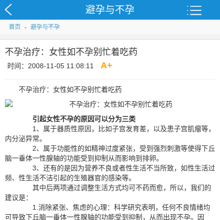
避孕与不孕
首页
-
避孕与不孕
不孕治疗：女性如不孕别忙着吃药
A
+
时间：2008-11-05 11:08:11
不孕治疗：女性如不孕别忙着吃药
引起女性不孕的原因可以分为三类
1、属于器质性原因，比如子宫发育差，以及患子宫肌瘤等，
内分泌异常。
2、属于功能性的如精神过度紧张，受到强烈刺激等使得下丘
脑一垂体一性腺轴的功能受到抑制从而影响到排卵。
3、还有的是因为营养不良或者性生活不当所致，如性生活过
频、性生活不洁引起的生殖器官的感染等。
其中后两项通过调整生活方式均可不药而愈，所以，我们的
建议是：
1.消除紧张、焦虑的心理：科学研究表明，任何不良情绪均
可导致下丘脑一垂体一性腺轴的功能受到抑制，从而出现不孕。因