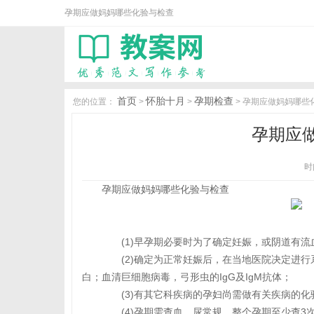
孕期应做妈妈哪些化验与检查
首页
怀胎十月
孕期检查
您的位置：
>
>
> 孕期应做妈妈哪些
孕期应
时间
孕期应做妈妈哪些化验与检查
(1)早孕期必要时为了确定妊娠，或阴道有流
(2)确定为正常妊娠后，在当地医院决定进行
白；血清巨细胞病毒，弓形虫的IgG及IgM抗体；
(3)有其它科疾病的孕妇尚需做有关疾病的化
(4)孕期需查血、尿常规，整个孕期至少查3次