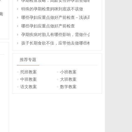
孕期检查攻略：高龄女性怀孕后去做哪些检查？
特殊的孕期检查妈咪到底该不该做
葡
哪些孕妇应重点做好产前检查－浅谈高危孕妇
哪些孕妇应重点做好产前检查
孕期疾病对胎儿有哪些影响，需做什么检查
孩子长期食欲不佳，应带他去做哪些检查――宋善路回答
推荐专题
托班教案
小班教案
中班教案
大班教案
语文教案
数学教案