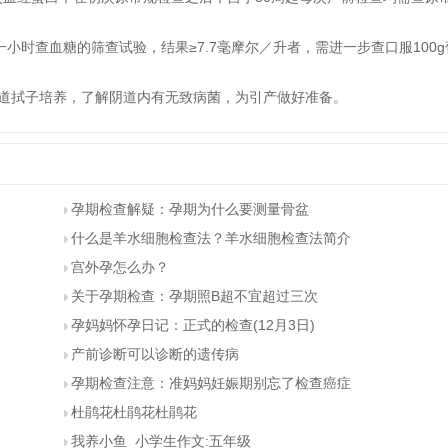
一小时查血糖的筛查试验，结果≥7.7毫摩尔／升者，需进一步查口服100g
阴道拭子培养，了解阴道内有无致病菌，为引产做好准备。
孕期检查解疑：孕期为什么要测量骨盆
什么是羊水细胞检查法？羊水细胞检查法简介
宫外孕怎么办？
关于孕期检查：孕期照B超不宜超过三次
孕妈妈怀孕日记：正式的检查(12月3日)
产前诊断可以诊断的遗传病
孕期检查注意：准妈妈妊娠期别忘了检查癌症
杜鹃花杜鹃花杜鹃花
我养小鱼_小学生作文:五年级