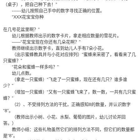
（桌子），把自己种下去！”
------幼儿按照自己手中的数字寻找正确的位置。
“XXX花宝宝你种
在几号花盆里啊？”
幼儿根据教师出示的数字卡片，拿走相应数量的雪花片。
——“花宝宝现在你还有几朵花啊？”
教师继续出示数字卡，直到幼儿人手有7朵小花。
（出示蜜蜂教具并与小花对应排列）“蜜蜂来采密了，看看来了几
只蜜蜂？”
“花朵和蜜蜂一样多吗？”
幼儿点数。
（拿走一只蜜蜂）“飞走了一只蜜蜂，现在还有几只？谁多谁
少？”
（增加一只蜜蜂）“又有一只蜜蜂飞来了，数一数，一共有几只蜜
蜂？”
（2）、不受排列方法的干扰，正确感知8的数量，并认识数字
“8”。
（教师出示小树、小花、水梨、葡萄的图片，幼儿讨论并回
答。）
教师小结：这些礼物虽然它们的排列方法不同，但它们的数量都
是“8”。