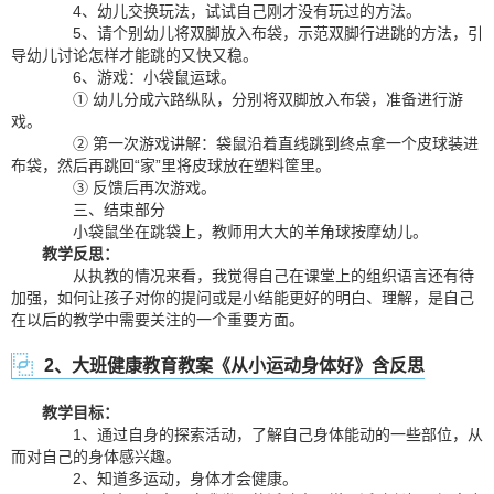
4、幼儿交换玩法，试试自己刚才没有玩过的方法。
5、请个别幼儿将双脚放入布袋，示范双脚行进跳的方法，引
导幼儿讨论怎样才能跳的又快又稳。
6、游戏：小袋鼠运球。
① 幼儿分成六路纵队，分别将双脚放入布袋，准备进行游
戏。
② 第一次游戏讲解：袋鼠沿着直线跳到终点拿一个皮球装进
布袋，然后再跳回“家”里将皮球放在塑料筐里。
③ 反馈后再次游戏。
三、结束部分
小袋鼠坐在跳袋上，教师用大大的羊角球按摩幼儿。
教学反思：
从执教的情况来看，我觉得自己在课堂上的组织语言还有待
加强，如何让孩子对你的提问或是小结能更好的明白、理解，是自己
在以后的教学中需要关注的一个重要方面。
2、大班健康教育教案《从小运动身体好》含反思
教学目标：
1、通过自身的探索活动，了解自己身体能动的一些部位，从
而对自己的身体感兴趣。
2、知道多运动，身体才会健康。