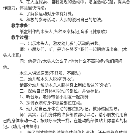
3、在大胆探索、自我发现的活动中，增强活动兴趣，提高合
作能力，体验愉快情绪。
4、了解多运动对身体有好处。
5、积极的参与活动，大胆的说出自己的想法。
教学准备：
纸盒制作的木头人;各种图案标记;音乐《健康歌》
教学过程：
一、出示木头人，激发幼儿参与活动的兴趣。
师：小朋友们，听，是谁在哭呀?我们一起把他请出来。(木
头人出现)
问：他是谁?木头人怎么了?他为什么不高兴呢?我们问问
他。
木头人讲述原因(不舒服、不能动)
二、幼儿帮木头人脱掉"外衣"。
请部分幼儿帮助木头人脱掉身上用纸盒做的"外衣"。
三、探索自己身体可以动的部位，并做标记。
1、听音乐，老师带领小朋友一起跳舞
2、探讨表演时身体哪些部位在动。
3、幼儿给自己身体会动的部位贴标记。教师巡回指导。
师：其实，我们身体的许多部位都可以动，请小朋友们用自
己的身体来动一动，按顺序来找一找，在能动的部位贴上你喜欢的标
记。(幼儿自由探索)
4、 除了刚才跳舞的时候身体部位的运动，还有哪些身体部