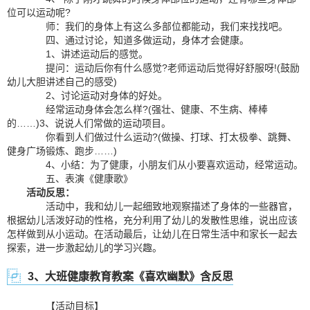
位可以运动呢?
师：我们的身体上有这么多部位都能动，我们来找找吧。
四、通过讨论，知道多做运动，身体才会健康。
1、讲述运动后的感觉。
提问：运动后你有什么感觉?老师运动后觉得好舒服呀!(鼓励
幼儿大胆讲述自己的感受)
2、讨论运动对身体的好处。
经常运动身体会怎么样?(强壮、健康、不生病、棒棒
的……)3、说说人们常做的运动项目。
你看到人们做过什么运动?(做操、打球、打太极拳、跳舞、
健身广场锻炼、跑步……)
4、小结：为了健康，小朋友们从小要喜欢运动，经常运动。
五、表演《健康歌》
活动反思：
活动中，我和幼儿一起细致地观察描述了身体的一些器官，
根据幼儿活泼好动的性格，充分利用了幼儿的发散性思维，说出应该
怎样做到从小运动。在活动最后，让幼儿在日常生活中和家长一起去
探索，进一步激起幼儿的学习兴趣。
3、大班健康教育教案《喜欢幽默》含反思
【活动目标】