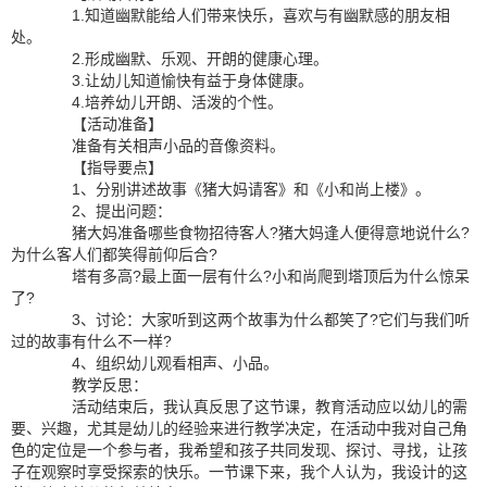
1.知道幽默能给人们带来快乐，喜欢与有幽默感的朋友相
处。
2.形成幽默、乐观、开朗的健康心理。
3.让幼儿知道愉快有益于身体健康。
4.培养幼儿开朗、活泼的个性。
【活动准备】
准备有关相声小品的音像资料。
【指导要点】
1、分别讲述故事《猪大妈请客》和《小和尚上楼》。
2、提出问题：
猪大妈准备哪些食物招待客人?猪大妈逢人便得意地说什么?
为什么客人们都笑得前仰后合?
塔有多高?最上面一层有什么?小和尚爬到塔顶后为什么惊呆
了?
3、讨论：大家听到这两个故事为什么都笑了?它们与我们听
过的故事有什么不一样?
4、组织幼儿观看相声、小品。
教学反思：
活动结束后，我认真反思了这节课，教育活动应以幼儿的需
要、兴趣，尤其是幼儿的经验来进行教学决定，在活动中我对自己角
色的定位是一个参与者，我希望和孩子共同发现、探讨、寻找，让孩
子在观察时享受探索的快乐。一节课下来，我个人认为，我设计的这