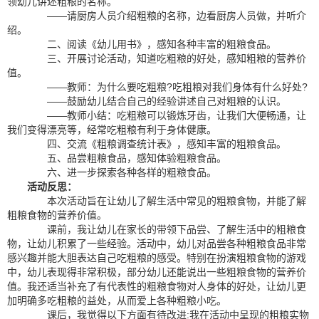
领幼儿讲述粗粮的名称。
——请厨房人员介绍粗粮的名称，边看厨房人员做，并听介
绍。
二、阅读《幼儿用书》，感知各种丰富的粗粮食品。
三、开展讨论活动，知道吃粗粮的好处，感知粗粮的营养价
值。
——教师：为什么要吃粗粮?吃粗粮对我们身体有什么好处?
——鼓励幼儿结合自己的经验讲述自己对粗粮的认识。
——教师小结：吃粗粮可以锻炼牙齿，让我们大便畅通，让
我们变得漂亮等，经常吃粗粮有利于身体健康。
四、交流《粗粮调查统计表》，感知丰富的粗粮食品。
五、品尝粗粮食品，感知体验粗粮食品。
六、进一步探索各种各样的粗粮食品。
活动反思：
本次活动旨在让幼儿了解生活中常见的粗粮食物，并能了解
粗粮食物的营养价值。
课前，我让幼儿在家长的带领下品尝、了解生活中的粗粮食
物，让幼儿积累了一些经验。活动中，幼儿对品尝各种粗粮食品非常
感兴趣并能大胆表达自己吃粗粮的感受。特别在扮演粗粮食物的游戏
中，幼儿表现得非常积极，部分幼儿还能说出一些粗粮食物的营养价
值。我还适当补充了有代表性的粗粮食物对人身体的好处，让幼儿更
加明确多吃粗粮的益处，从而爱上各种粗粮小吃。
课后，我觉得以下方面有待改进:我在活动中呈现的粗粮实物