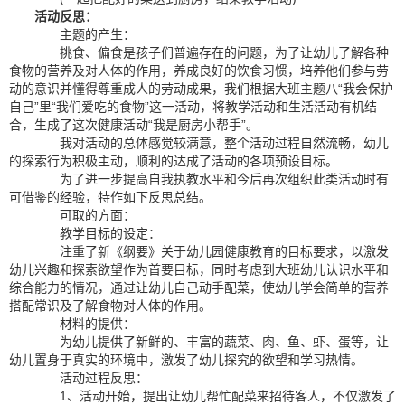
活动反思：
主题的产生：
挑食、偏食是孩子们普遍存在的问题，为了让幼儿了解各种
食物的营养及对人体的作用，养成良好的饮食习惯，培养他们参与劳
动的意识并懂得尊重成人的劳动成果，我们根据大班主题八“我会保护
自己”里“我们爱吃的食物”这一活动，将教学活动和生活活动有机结
合，生成了这次健康活动“我是厨房小帮手”。
我对活动的总体感觉较满意，整个活动过程自然流畅，幼儿
的探索行为积极主动，顺利的达成了活动的各项预设目标。
为了进一步提高自我执教水平和今后再次组织此类活动时有
可借鉴的经验，特作如下反思总结。
可取的方面：
教学目标的设定：
注重了新《纲要》关于幼儿园健康教育的目标要求，以激发
幼儿兴趣和探索欲望作为首要目标，同时考虑到大班幼儿认识水平和
综合能力的情况，通过让幼儿自己动手配菜，使幼儿学会简单的营养
搭配常识及了解食物对人体的作用。
材料的提供：
为幼儿提供了新鲜的、丰富的蔬菜、肉、鱼、虾、蛋等，让
幼儿置身于真实的环境中，激发了幼儿探究的欲望和学习热情。
活动过程反思：
1、活动开始，提出让幼儿帮忙配菜来招待客人，不仅激发了