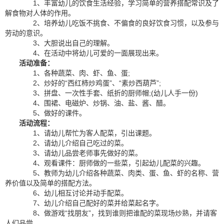
1、丰富幼儿的饮食生活经验，学习简单的营养搭配常识及了
解食物对人体的作用。
2、培养幼儿吃饭不挑食、不偏食的良好饮食习惯，以及参与
劳动的意识。
3、大胆说出自己的理解。
4、在活动中将幼儿可爱的一面展现出来。
活动准备：
1、各种蔬菜、肉、虾、鱼、蛋;
2、炒好的“西红柿炒鸡蛋”、“素炒西葫芦”;
3、拼盘、一次性手套、纸折的厨师帽;(幼儿人手一份)
4、围裙、电磁炉、炒锅、油、盐、酱、醋。
5、做好的课件。
活动流程：
1、请幼儿帮忙为客人配菜，引出课题。
2、请幼儿介绍自己吃过的菜。
3、请幼儿品尝老师事先做好的菜。
4、观看课件：厨师做的一些菜，引起幼儿配菜的兴趣。
5、教师为幼儿介绍各种蔬菜、肉类、蛋、鱼、虾的名称、营
养价值以及简单的搭配方法。
6、幼儿相互讨论并动手配菜。
7、幼儿介绍自己配好的菜并给菜起名字。
8、做游戏“找朋友”，找到谁则把谁配的菜现场炒熟，并请客
人们品尝。