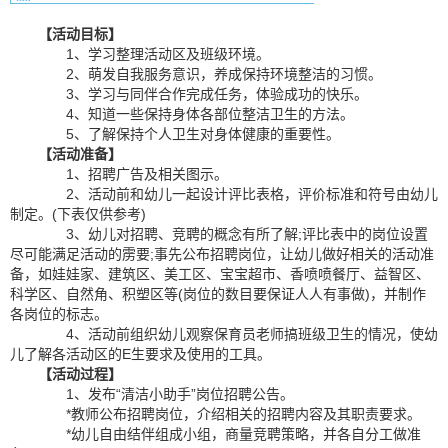
【活动目标】
1、学习整理活动区及班级环境。
2、萌发自我服务意识，养成保持环境整洁的习惯。
3、学习与同伴合作完成任务，体验成功的快乐。
4、知道一些保持身体各部位整洁卫生的方法。
5、了解保持个人卫生对身体健康的重要性。
【活动准备】
1、招聘广告及相关图示。
2、活动前和幼儿一起设计评比表格，评价标准和符号由幼儿
制定。(下表仅供参考)
3、幼儿对招聘、竞聘的概念有所了解;评比表中的岗位设置
尽可能满足活动的雳要;事先公布招聘岗位，让幼儿做好相关的活动准
备，如娃娃家、建筑区、美工区、宝宝超市、香喷喷餐厅、益智区、
科学区、自然角、积塑区等(岗位的数目要保证人人有事做)，并制作
各岗位的标志。
4、活动前组织幼儿观察保育员老师搞班级卫生的情况，使幼
儿了解各活动区的E生要求及使用的工具。
【活动过程】
1、发布“清洁小助手”岗位招聘公告。
*教师公布招聘岗位，介绍相关的招聘内容及其职责要求。
*幼儿自由结伴组成小组，商量竞聘策略，并各自分工做准