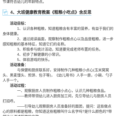
节课符合幼儿的年龄特点。
4、大班健康教育教案《粗粮小吃点》含反思
活动目标：
1、认识各种粗粮，知道粗粮含有丰富的营养，有益于我们的
身体健康。
2、通过阅读画面，观察制作粗粮点心以及品尝粗粮，进一步
感知粗粮的基本特征，知道它们的名称。
3、积极参与统计活动，知道要完成老师布置的任务。
4、初步了解健康的小常识。
5、体验游戏的快乐。
活动准备：
与保健和厨房联系好，安排制作几种粗粮小点心(玉米窝窝
头、黑麦馒头、煎饼、包子等)，《幼儿用书》人手一册，小碗、勺子
人手一个。
活动过程：
一、观察厨房人员制作粗粮小点心，认识几种粗粮食品。
——教师带领幼儿进入厨房加工间，先引导幼儿与厨房人员
打招呼。
——引导幼儿观察厨房人员准备好的面团，提问：这些做点
心的原料都是粗粮，你知道这些粗粮叫什么名字吗?是什么颜色的?带