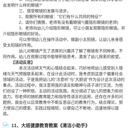
会发明什么样的眼镜?”
三、感受眼镜的发展与进步。
1、观察所有的眼镜：“它们有什么共同的特征?”
2、请你们猜猜，老师有没有戴眼镜?(戴隐形眼镜的老师)
3、老师向幼儿介绍隐形眼镜，可让小朋友观察隐形眼镜。并
介绍隐形眼镜的好处。
可以带领幼儿在操作活动中，做副小太阳镜，让幼儿亲身感
受太阳镜的作用。
幼儿对眼镜产生了浓厚的兴趣并了解了眼镜有不同种类，不
同作用。幼儿在观察过程中能够积极思考，激发了幼儿探索的欲望。
【活动反思】
本次活动将天气和心情结合起来，巧妙地将幼儿感受别人情
绪与天气预报联系起来，在设计此活动时，我考虑到这是个偏重社会
领域的活动，于是我把幼儿的“注意听”与“大胆说”作为设计这次活动的
重点。活动过程中，我注意用我的语言和眼神与孩子进行交流，为他
们创设了一种积极、主动的活动氛围，充分调动了幼儿的想象力和创
造力。但老师的随机教育能力和指导性语言的运用，还存在许多的问
题例，我会在以后常教育中不断反思自己的教育行为，结合理论，努
力使自己的摸索、实践过程缩短，以便自己不断地、迅速地得以提
高。
11、大班健康教育教案《清洁小助手》