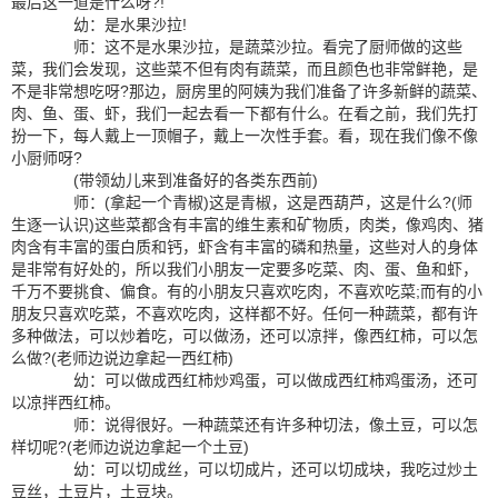
最后这一道是什么呀?!
幼：是水果沙拉!
师：这不是水果沙拉，是蔬菜沙拉。看完了厨师做的这些
菜，我们会发现，这些菜不但有肉有蔬菜，而且颜色也非常鲜艳，是
不是非常想吃呀?那边，厨房里的阿姨为我们准备了许多新鲜的蔬菜、
肉、鱼、蛋、虾，我们一起去看一下都有什么。在看之前，我们先打
扮一下，每人戴上一顶帽子，戴上一次性手套。看，现在我们像不像
小厨师呀?
(带领幼儿来到准备好的各类东西前)
师：(拿起一个青椒)这是青椒，这是西葫芦，这是什么?(师
生逐一认识)这些菜都含有丰富的维生素和矿物质，肉类，像鸡肉、猪
肉含有丰富的蛋白质和钙，虾含有丰富的磷和热量，这些对人的身体
是非常有好处的，所以我们小朋友一定要多吃菜、肉、蛋、鱼和虾，
千万不要挑食、偏食。有的小朋友只喜欢吃肉，不喜欢吃菜;而有的小
朋友只喜欢吃菜，不喜欢吃肉，这样都不好。任何一种蔬菜，都有许
多种做法，可以炒着吃，可以做汤，还可以凉拌，像西红柿，可以怎
么做?(老师边说边拿起一西红柿)
幼：可以做成西红柿炒鸡蛋，可以做成西红柿鸡蛋汤，还可
以凉拌西红柿。
师：说得很好。一种蔬菜还有许多种切法，像土豆，可以怎
样切呢?(老师边说边拿起一个土豆)
幼：可以切成丝，可以切成片，还可以切成块，我吃过炒土
豆丝，土豆片，土豆块。