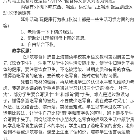
片时马上抢答对还是错?为什么?回答得又多又对者为优胜。
内容有:小摊下吃东西、喝酒。运动后马上喝水,饭后剧烈运
动,吃汤饱饭等。
延伸活动:玩健康行为棋,(棋谱上都是一些生活习惯方面的内
容)
1、老师讲一下下棋的规划。
2、帮助幼儿理解棋盘上图的意思。
3、自由结合下棋。
教学反思：
《少吃零食》选自上海辅读学校实用语文教材第四册第三单
元《饮食卫生》，注重了从学生的生活实际出发，使学生知道为了身
体的健康，要注意饮食卫生，不吃被污染、过期变质和有毒的食品。
懂得滥吃零食的危害，要养成不吃零食、按时进餐的好习惯。
凭着对教材的理解，再从我班学生的认识水平和思维能力考
虑，我确定本课的教学重点是通过学习认识三个词语“零食、肚子、
疼”，部分学生要会写汉字“少”和部首“雨”字头。难点是通过熟读句
子，懂得多滥吃零食的害处，不要或少吃零食。我在教学时采用：示
范法、图文结合法、演示法，突破重难点。学生以前学过汉字“雨”，
运用比较法，让学生自己比较“雨”字和雨字头的区别，班上很多学生
会写雨字头了。围绕绕课文中小朋友乱吃零食的插图及生活中颜学贵
同学乱吃零食生病做手术的事例，学生明白了滥吃零食的害处，老师
强调不要或少吃零食。课堂上注重了读和说，培养学生语言表达能
力。