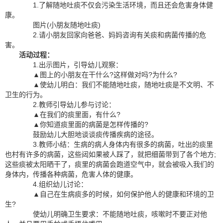
1.了解随地吐痰不仅会污染生活环境，而且还会危害身体健
康。
图片(小朋友随地吐痰)
2.请小朋友回家向爸爸、妈妈咨询有关痰和病菌传播的危
害。
活动过程：
1.出示图片，引导幼儿观察：
▲图上的小朋友在干什么?这样做对吗?为什么?
▲使幼儿明白：我们不能随地吐痰，随地吐痰是不文明、不
卫生的行为。
2.教师引导幼儿参与讨论：
▲在我们的痰里面，有什么?
▲你知道痰里面的病菌是怎样传播的?
鼓励幼儿大胆地谈谈痰传播疾病的途径。
3.教师小结：生病的病人身体内有很多的病菌，吐出的痰里
也村有许多的病菌，这些闼如果被人踩了，就把细菌带到了各个地方;
这些痰被太阳晒干了，痰里的病菌会跑道空气中，就会被吸入我们的
身体内，传播各种病菌，危害人体的健康。
4.组织幼儿讨论：
▲自己在生病痰多的时候，如何保护他人的健康和环境的卫
生?
使幼儿明确卫生要求：不能随地吐痰，咳嗽时不要正对他