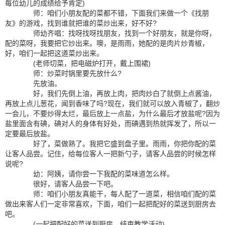
每位幼儿的成绩给予肯定)
师：咱们小朋友配的菜都不错，下面我们来做一个《找朋
友》的游戏，找到谁就把谁的菜炒出来，好不好?
师幼齐唱：找呀找呀找朋友，找到一个好朋友，就是你呀，
配的菜呀，我要把它炒出来。噢，是雨雨，她配的是肉片炒青椒，
好，咱们一起把这道菜炒出来。
(老师切菜，把电磁炉打开，戴上围裙)
师：炒菜时锅里要先放什么?
先放油。
好，我们先倒上油，再放上肉，把肉炒白了就倒上点酱油，
再放上点儿葱花，闻到香味了吗?现在，我们就可以放入青椒了，翻炒
一会儿，不要炒得太烂，最后放上一点盐，为什么最后才放盐呢?因为
盐里面含有碘，碘对人的身体有好处，而碘遇到热就挥发了，所以一
定要最后放盐。
好了，菜做熟了。我把它盛到盘子里。雨雨，你把你配的菜
让客人品尝。记住，给每位客人一把新勺子，请客人品尝的时候怎样
说呢?
幼：阿姨，请你尝一下我配的菜味道怎么样。
很好，请客人品尝一下吧。
师：咱们小朋友真能干，每人配了一道菜，相信咱们配的菜
做出来客人们一定非常喜欢，下面，咱们一起把配好的菜送到厨房去
吧。
(一起把配好的菜送到厨房，结束教学活动)