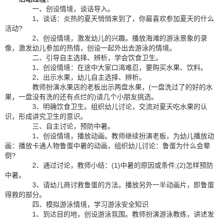
一、创设情境，谈话导入。
1、谈话：炎热的夏天悄悄来到了，你最喜欢参加夏天的什么
活动?
2、创设情境，激发幼儿的兴趣。播放海滩的游泳景象的录
像，激发幼儿参加的热情，创设一起外出去游泳的情境。
二、引导自主选择、辨析，学会饮食卫生。
1、创设情境：在途中大家口渴难忍，要购买水果、饮料。
2、出示水果，幼儿自主选择、辨析。
教师扮演水果店的老板出示两盘水果，(一盘洗过了的好的水
果，一盘没有洗的还有点烂的)请几个小朋友挑选。
3、明确饮食卫生。组织幼儿讨论，交流对夏天吃水果的认
识，形成讲究卫生的意识。
三、自主讨论，预防中暑。
1、创设情境，播放动画。教师继续扮演老板，为幼儿播放动
画：播放卡通人物鲁蛋中暑的动画，组织幼儿讨论：鲁蛋为什么会晕
倒?
2、通过讨论，教师小结：(1)中暑的原因或条件;(2)怎样预防
中暑。
3、请幼儿商讨救鲁蛋的方法。播放另外一半动画片，即鲁蛋
得救的部分。
四、模拟游泳情境，学习游泳安全知识
1、到达目的地，创设游泳氛围。教师扮演游泳教练，讲述发