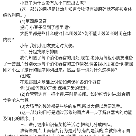
小豆子为什么没有从小门里出去呢?
(这一部分的目标是让幼儿知道食物没有被磨碎就不能被身体
吸收利用。)
(4)第四段录音。
提问:小豆子又到了哪里呢?
大肠里都是些什么呢?什么叫残渣?能不能让残渣长时间在体
内呢?
小结:我们小朋友要定时大便。
二、分组找顺序排图
我们知道了每个消化器官的用处,现在,老师为每组小朋友准备
了一套图片分别表示每个消化器官的工作情况,请各组小朋友合作,按照
刚才小豆子旅行的顺序排列出来。然后,讲一讲为什么这样排?
(图略)
在观察图片基础上讨论如何保护各消化器官
例:(1)如何保护牙齿,保持牙齿的锋利。
(2)食管旁边有一把小锁,平时是关闭。如边吃饭边讲,就会把
食物呛入气管。
(3)大肠里的残渣都是些脏的东西,所以大便以后要洗手。
(这一部分的目标是通过形象的图片进一步了解各器官的功能
及消化的顺序。)
三、进行健康知识有奖抢答活动,把幼儿分成四队。
准备些图片,上面有的行为是对的,有的是错的,当教师出示图