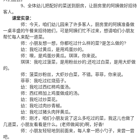
9、全体幼儿把配好的菜送到厨房，让厨房里的阿姨做好招待
客人。
课堂实录：
师：今天，咱们幼儿园来了许多客人，厨房里的阿姨准备做
一桌丰盛的午餐来招待她们，可是阿姨们忙不过来，想请咱们小朋友
帮忙每人来配一道菜。
师：小朋友想一想，你都吃过什么样的菜?是怎么做的?
幼：我吃过黄瓜，是用鸡蛋炒的。
师：噢，是鸡蛋炒黄瓜。琪琪，你来说。
琪琪：我吃过菠菜，是用粉丝炒的;还吃过白菜，是用大虾做
的。
师：菠菜炒粉丝，大虾炒白菜，不错。菲菲，你来说。
菲菲：我吃过红烧茄子。
幼：我吃过西红柿鸡蛋汤。
师：西红柿加上鸡蛋做成的汤。
幼：我吃过炒菜花。
幼：我吃过肉炒青椒。
幼：我吃过猪头肉拌黄瓜。
师：刚才，咱们小朋友说了这么多吃过的菜，我这儿也做了
几道菜，小朋友看看是什么。(老师做闻状)啊，好香!
师：小朋友轻轻地到前面来，每人拿一把小勺子，来尝一尝
吧。