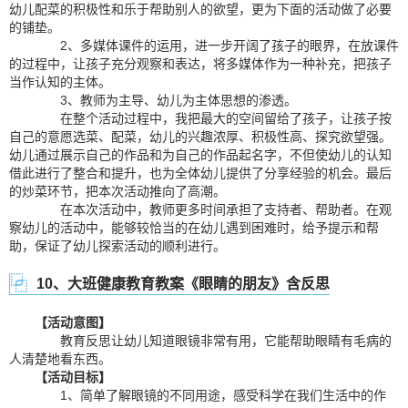
幼儿配菜的积极性和乐于帮助别人的欲望，更为下面的活动做了必要
的铺垫。
2、多媒体课件的运用，进一步开阔了孩子的眼界，在放课件
的过程中，让孩子充分观察和表达，将多媒体作为一种补充，把孩子
当作认知的主体。
3、教师为主导、幼儿为主体思想的渗透。
在整个活动过程中，我把最大的空间留给了孩子，让孩子按
自己的意愿选菜、配菜，幼儿的兴趣浓厚、积极性高、探究欲望强。
幼儿通过展示自己的作品和为自己的作品起名字，不但使幼儿的认知
借此进行了整合和提升，也为全体幼儿提供了分享经验的机会。最后
的炒菜环节，把本次活动推向了高潮。
在本次活动中，教师更多时间承担了支持者、帮助者。在观
察幼儿的活动中，能够较恰当的在幼儿遇到困难时，给予提示和帮
助，保证了幼儿探索活动的顺利进行。
10、大班健康教育教案《眼睛的朋友》含反思
【活动意图】
教育反思让幼儿知道眼镜非常有用，它能帮助眼睛有毛病的
人清楚地看东西。
【活动目标】
1、简单了解眼镜的不同用途，感受科学在我们生活中的作