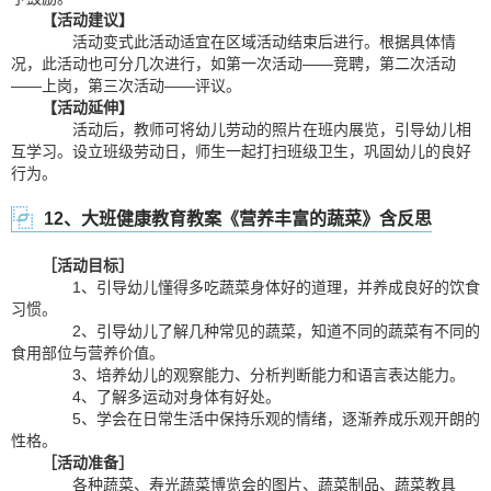
【活动建议】
活动变式此活动适宜在区域活动结束后进行。根据具体情
况，此活动也可分几次进行，如第一次活动——竞聘，第二次活动
——上岗，第三次活动——评议。
【活动延伸】
活动后，教师可将幼儿劳动的照片在班内展览，引导幼儿相
互学习。设立班级劳动日，师生一起打扫班级卫生，巩固幼儿的良好
行为。
12、大班健康教育教案《营养丰富的蔬菜》含反思
［活动目标］
1、引导幼儿懂得多吃蔬菜身体好的道理，并养成良好的饮食
习惯。
2、引导幼儿了解几种常见的蔬菜，知道不同的蔬菜有不同的
食用部位与营养价值。
3、培养幼儿的观察能力、分析判断能力和语言表达能力。
4、了解多运动对身体有好处。
5、学会在日常生活中保持乐观的情绪，逐渐养成乐观开朗的
性格。
［活动准备］
各种蔬菜、寿光蔬菜博览会的图片、蔬菜制品、蔬菜教具