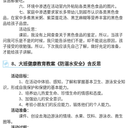
食品都要吃。
六、环境中渗透在活动室内外粘贴各类黑色食品的图片。
七、家庭中渗透要求家长多带幼儿到超市认识各类黑色食
品，在家中多煮黑米粥、紫菜蛋花汤、黑芝麻糊等营养丰富的黑色食
品给孩子品尝。
活动反思：
课前，我没有上网查查关于黑色食品的鉴定，所以，当孩子
问我可乐是不是的时候，我只能告诉他们不是，却不能说出原因，孩
子接受的很勉强。所以，下次我应该先自己了解，做好充足的准备，
才能给孩子讲解。
8、大班健康教育教案《防溺水安全》含反思
活动目标：
1、在活动中体验、感知，了解和掌握基本卫生、游泳安全知
识，形成自我保护和保健的基本能力。
2、培养幼儿热爱生命、珍惜生命的情感和态度。
3、加强幼儿的安全意识。
4、考验小朋友们的反应能力，锻炼他们的个人能力。
活动准备：
课件、创设去海边游泳的情境、水果、饮料、游泳衣、救生
圈等。
活动过程：