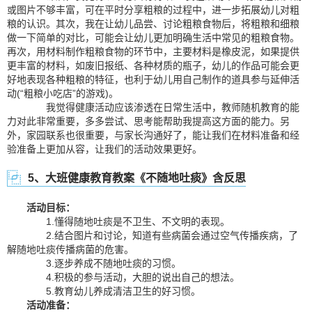
或图片不够丰富，可在平时分享粗粮的过程中，进一步拓展幼儿对粗
粮的认识。其次，我在让幼儿品尝、讨论粗粮食物后，将粗粮和细粮
做一下简单的对比，可能会让幼儿更加明确生活中常见的粗粮食物。
再次，用材料制作粗粮食物的环节中，主要材料是橡皮泥，如果提供
更丰富的材料，如废旧报纸、各种材质的瓶子，幼儿的作品可能会更
好地表现各种粗粮的特征，也利于幼儿用自己制作的道具参与延伸活
动(“粗粮小吃店”的游戏)。
我觉得健康活动应该渗透在日常生活中，教师随机教育的能
力对此非常重要，多多尝试、思考能帮助我提高这方面的能力。另
外，家园联系也很重要，与家长沟通好了，能让我们在材料准备和经
验准备上更加从容，让我们的活动效果更好。
5、大班健康教育教案《不随地吐痰》含反思
活动目标：
1.懂得随地吐痰是不卫生、不文明的表现。
2.结合图片和讨论，知道有些病菌会通过空气传播疾病，了
解随地吐痰传播病菌的危害。
3.逐步养成不随地吐痰的习惯。
4.积极的参与活动，大胆的说出自己的想法。
5.教育幼儿养成清洁卫生的好习惯。
活动准备：