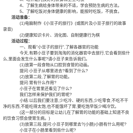
4、了解生病给身体带来的不适，学会预防生病的方法。
5、了解吃饭对身体健康的影响，能按时吃饭，不挑食。
活动准备：
(1)电脑制作《小豆子的旅行》(或图片及小豆子旅行的故事
录音)
(2)健康知识卡片、消化图、自制健康行为棋
活动过程：
一、观看"小豆子的旅行",了解各器官的功能
今天,有颗小豆子要到淘淘的消化器官中去旅行,它会看到些什
么,里面会发生什么事呢?请小豆子来告诉我们。
(1)放第一段食物从口腔到食管的动画。
提问:小豆子从哪里进去?看到了什么?
(2)放第二段,了解胃的功能。
提问:胃有什么作用?
小豆子在胃里还看见了什么?
我们怎样来保护我们的胃呢?
小结:以后我们要注意,少吃冷、硬的东西,少吃零食,不吃不干
净的东西,不能吃得太饱,也不能饿坏了胃,要吃饱早饭少喝冷饮。
(这一部分的目标是让幼儿在了解胃的功能的基础上知道不良
的饮食习惯会使胃生病。)
(3)放第三段,提问:小豆子到哪里去?(小肠)小肠有什么用呢?
小豆子在小肠里看到些什么呢?