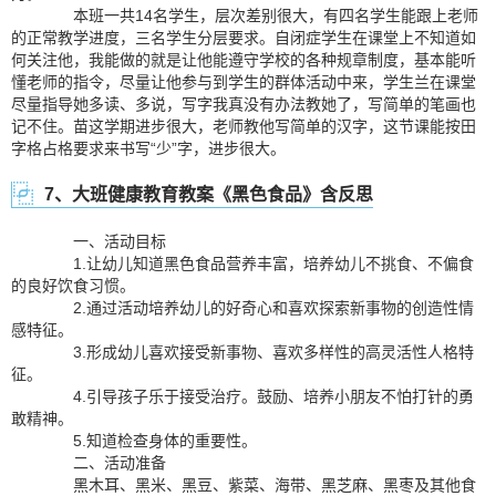
本班一共14名学生，层次差别很大，有四名学生能跟上老师
的正常教学进度，三名学生分层要求。自闭症学生在课堂上不知道如
何关注他，我能做的就是让他能遵守学校的各种规章制度，基本能听
懂老师的指令，尽量让他参与到学生的群体活动中来，学生兰在课堂
尽量指导她多读、多说，写字我真没有办法教她了，写简单的笔画也
记不住。苗这学期进步很大，老师教他写简单的汉字，这节课能按田
字格占格要求来书写“少”字，进步很大。
7、大班健康教育教案《黑色食品》含反思
一、活动目标
1.让幼儿知道黑色食品营养丰富，培养幼儿不挑食、不偏食
的良好饮食习惯。
2.通过活动培养幼儿的好奇心和喜欢探索新事物的创造性情
感特征。
3.形成幼儿喜欢接受新事物、喜欢多样性的高灵活性人格特
征。
4.引导孩子乐于接受治疗。鼓励、培养小朋友不怕打针的勇
敢精神。
5.知道检查身体的重要性。
二、活动准备
黑木耳、黑米、黑豆、紫菜、海带、黑芝麻、黑枣及其他食