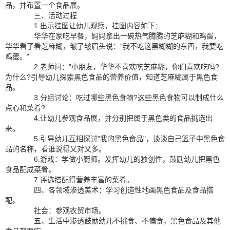
品，并布置一个食品展。
三、活动过程
1.出示挂图让幼儿观察，挂图内容如下：
华华在家吃早餐，妈妈拿出一碗热气腾腾的芝麻糊和鸡蛋，
华华看了看芝麻糊，皱了皱眉头说："我不吃这黑糊糊的东西，我要吃
鸡蛋。"
2.老师问："小朋友，华华不喜欢吃芝麻糊，你们喜欢吃吗?
为什么?引导幼儿探索黑色食品的营养价值，知道芝麻糊属于黑色食
品。
3.分组讨论：吃过哪些黑色食物?这些黑色食物可以制成什么
点心和菜肴?
4.让幼儿参观食品展，并分别把属于黑色类的食品挑选出
来。
5.引导幼儿互相探讨"我的黑色食品"，谈谈自己篮子中黑色食
品的名称，看谁说得又对又多。
6.游戏：学做小厨师。发挥幼儿的独创性，鼓励幼儿把黑色
食品配成菜肴。
7.评选搭配得营养丰富的菜肴。
四、各领域渗透美术：学习创造性地画黑色食品及食品搭
配。
社会：参观农贸市场。
五、生活中渗透鼓励幼儿不挑食、不偏食，黑色食品及其他