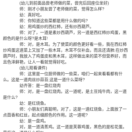
(幼儿到前面品尝老师做的菜，尝完后回座位坐好)
师：刚才小朋友尝了老师做的菜，觉得怎么样?
幼：真好吃。
师：你知道这些菜都是用什么做的吗?
幼：用鸡蛋炒的西红柿，还有炒西葫芦。
师：对了，一道是素炒西葫芦，另一道是西红柿炒鸡蛋，黑
颜色的是什么呀?是木耳!
师：对，是木耳。为了使菜的颜色更好看一些，我在西红柿
炒鸡蛋这道菜上又加了一些木耳，木耳不仅补血，而且还清肺;在炒西
葫芦时，我放入了鸡蛋皮和黑木耳，这样做出来的菜不但营养好，而
且色泽鲜艳，让人一看就觉得好吃。
(幼儿观看课件)
师：这里是一位厨师做的一些菜，咱们一起来看看都有什
么。这是一道肉丝炒蒜苔;这是一道什么菜呀?
幼齐答：是一盘红烧肉
师：对，是一盘红烧肉。这一道呢，是土豆炖牛肉，这一道
是什么?
幼：是红烧鱼。
师：小朋友们真聪明，对了，这是一道红烧鱼，上面放了一
点茴香和红丝，起点缀颜色的作用。这一道呢?
幼：是一盘鸡。
对，是一道清蒸鸡。这一道是芙蓉鸡蛋，黑色的是松花蛋。