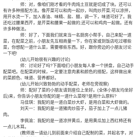
师：对，像咱们刚才看的牛肉炖土豆就是切成了块。还可以
有许多种搭配方法。像芹菜可以和肉一起炒，叫肉炒芹菜;可以凉拌，
用开水烫一下，加入香油、味精、盐、醋，调一下，味道可好了。我
还吃过腰果西芹，是芹菜和腰果一起做的;还可以和鸡肉一起做。还有
许多种做法。
师：好了，下面我们就来当一名厨房小帮手，自己来配一道
菜，在配菜之前，小朋友先互相商量一下，你在家或到饭店吃过哪些
菜，你想配一道什么菜，需要哪些东西。好，跟你旁边的小朋友讨论
一下吧!
(幼儿开始很有兴趣的讨论)
师：讨论好了吗?下面咱们小朋友每人拿一个拼盘，自己动手
配菜吧。在配菜的时候，一定要注意肉素和颜色的搭配，这样做出来
的菜颜色、味道、营养都好。
(幼儿开始兴致勃勃的动手配菜，老师在旁观察)
师：配好了菜的小朋友请到座位上坐好。(全体小朋友均坐好
后)来，你告诉小朋友你配的是一道什么菜呀?是用什么原料?
马佳琪：我配的是一道白菜炒大虾，是用白菜和大虾做的。
刘天一：我配的是一道猪肉炒茄子，茄子加上了一点儿猪
肉。
李佩渝：我配的是一道凉拌黄瓜，是用黄瓜加上西红柿还有
一点儿木耳。
(教师逐一请幼儿到前面来介绍自己配制的菜，并起名字，对