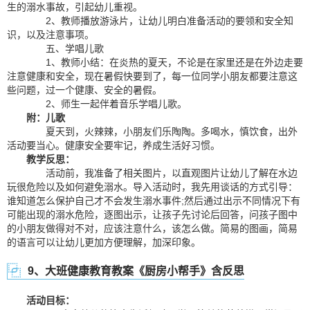
生的溺水事故，引起幼儿重视。
2、教师播放游泳片，让幼儿明白准备活动的要领和安全知
识，以及注意事项。
五、学唱儿歌
1、教师小结：在炎热的夏天，不论是在家里还是在外边走要
注意健康和安全，现在暑假快要到了，每一位同学小朋友都要注意这
些问题，过一个健康、安全的暑假。
2、师生一起伴着音乐学唱儿歌。
附：儿歌
夏天到，火辣辣，小朋友们乐陶陶。多喝水，慎饮食，出外
活动要当心。健康安全要牢记，养成生活好习惯。
教学反思：
活动前，我准备了相关图片，以直观图片让幼儿了解在水边
玩很危险以及如何避免溺水。导入活动时，我先用谈话的方式引导：
谁知道怎么保护自己才不会发生溺水事件;然后通过出示不同情况下有
可能出现的溺水危险，逐图出示，让孩子先讨论后回答，问孩子图中
的小朋友做得对不对，应该注意什么，该怎么做。简易的图画，简易
的语言可以让幼儿更加方便理解，加深印象。
9、大班健康教育教案《厨房小帮手》含反思
活动目标：