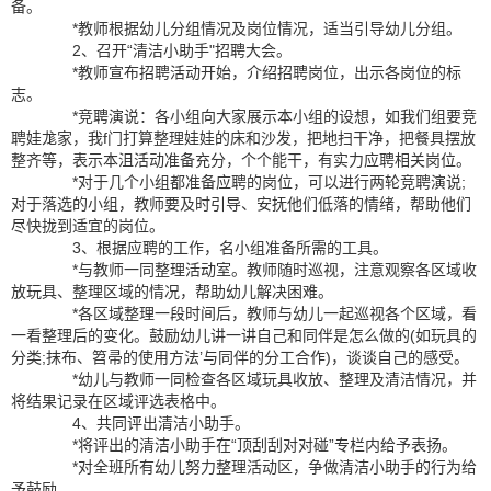
备。
*教师根据幼儿分组情况及岗位情况，适当引导幼儿分组。
2、召开“清洁小助手"招聘大会。
*教师宣布招聘活动开始，介绍招聘岗位，出示各岗位的标
志。
*竞聘演说：各小组向大家展示本小组的设想，如我们组要竞
聘娃尨家，我f门打算整理娃娃的床和沙发，把地扫干净，把餐具摆放
整齐等，表示本沮活动准备充分，个个能干，有实力应聘相关岗位。
*对于几个小组都准备应聘的岗位，可以进行两轮竞聘演说;
对于落选的小组，教师要及时引导、安抚他们低落的情绪，帮助他们
尽快拢到适宜的岗位。
3、根据应聘的工作，名小组准备所需的工具。
*与教师一同整理活动室。教师随时巡视，注意观察各区域收
放玩具、整理区域的情况，帮助幼儿解决困难。
*各区域整理一段时间后，教师与幼儿一起巡视各个区域，看
一看整理后的变化。鼓励幼儿讲一讲自己和同伴是怎么做的(如玩具的
分类;抹布、笤帚的使用方法’与同伴的分工合作)，谈谈自己的感受。
*幼儿与教师一同检查各区域玩具收放、整理及清洁情况，并
将结果记录在区域评选表格中。
4、共同评出清洁小助手。
*将评出的清洁小助手在“顶刮刮对对碰”专栏内给予表扬。
*对全班所有幼儿努力整理活动区，争做清洁小助手的行为给
予鼓励。