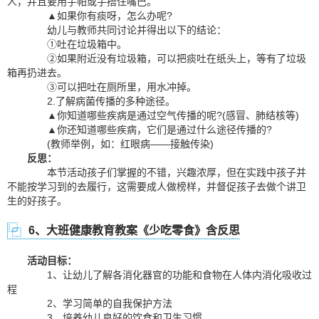
人，并且要用手帕或手捂住嘴巴。
▲如果你有痰呀，怎么办呢?
幼儿与教师共同讨论并得出以下的结论：
①吐在垃圾箱中。
②如果附近没有垃圾箱，可以把痰吐在纸头上，等有了垃圾
箱再扔进去。
③可以把吐在厕所里，用水冲掉。
2.了解病菌传播的多种途径。
▲你知道哪些疾病是通过空气传播的呢?(感冒、肺结核等)
▲你还知道哪些疾病，它们是通过什么途径传播的?
(教师举例，如：红眼病——接触传染)
反思：
本节活动孩子们掌握的不错，兴趣浓厚，但在实践中孩子并
不能按学习到的去履行，这需要成人做榜样，并督促孩子去做个讲卫
生的好孩子。
6、大班健康教育教案《少吃零食》含反思
活动目标：
1、让幼儿了解各消化器官的功能和食物在人体内消化吸收过
程
2、学习简单的自我保护方法
3、培养幼儿良好的饮食和卫生习惯