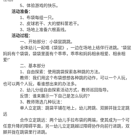
5、体验游戏的快乐。
活动准备：
1、布袋每组一只。
2、皮球若干、大的塑料筐若干。
3、场地上准备六根直线。
活动过程：
一、开始部分：小袋鼠跳跳。
全体幼儿一起唱《袋鼠》，一边在场地上结伴行进跳。“袋鼠
妈妈有个袋袋，袋袋里面有个乖乖，乖乖和妈妈相亲相爱、相亲相
爱!”
二、基本部分
1、自由探索：使用跳袋探索各种跳的方法。
教师：我们用这个布袋想想各种跳的动作，可以一个人玩，
也可以两个人玩，看谁想出来的办法多。
2、幼儿分组自由探索活动方式，教师巡回指导。
反馈：谁来展示一下自己是怎么玩的?
3、教师筛选几种玩法：
单人立定跳：跳袋平铺在地上，幼儿跨跳、双脚并拢立定跳
远
合作立定跳远：两个幼儿手拉布袋的两端，使其成为一个可
任意升降的障碍平面，另一幼儿立定跳越过障碍协作向前行进跳，双
脚并拢在跳袋里行进跳。