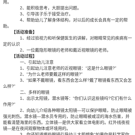
用。
2、能积极思考，大胆提出问题。
3、引导孩子乐于接受治疗。
4、帮助幼儿了解身体结构，对以后的成长会具有一定的帮
助。
【活动准备】
1、经过验视力和听保健医生的讲解，对眼睛常见的疾病有一
定的认识
2、一位戴隐形眼镜的老师和戴近视眼镜的老师。
【活动过程】
一、引起幼儿注意
1、引起幼儿注意老师的近视眼镜：“这是什么眼镜?”
2、“为什么老师要戴这样的眼镜?”
3、“如果不戴眼镜，看东西会怎么样?戴了眼镜看东西又会怎
么样?”
二、多样的眼镜
1、出示太阳镜，潜水镜等：“你们认识这些镜吗?它们有什么
作用?”
2、向幼儿介绍各种眼镜太阳镜—可以保护眼睛，防止眼睛被
强光刺伤。潜水镜—潜水员专用的，防止眼睛被咸涩的海水伤害，并
能看清楚海里的东西。立体镜—是供大家看立体电影的。红外线夜视
镜—是在夜间观察物体或环境用的。
3、你还知道哪些眼镜引导幼儿大胆想象“如果你是科学家你