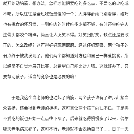
就开始动脑筋，想办法，怎样才能把爱吃的多吃点，不爱吃的少吃或
不吃，所以往往是全班吃饭最慢的一个；大胖胖薛雨飞别看胖，碰巧
也有挑食的坏习惯，一到吃肉的时候吃多少都不够，有时还会吃完肉
连骨头都咬个粉碎，简直让人哭笑不得。好笑归好笑，缺点还是要改
正的，怎么改呢？这可得好好琢磨琢磨。经过仔细观察，两个孩子的
弱点终于被我发现了。他们两个都知道对方也和自己一样爱挑食，所
以经常不自觉地展开比赛，总希望自己能比对方强。这就好办了，只
要帮助孩子，适当的竞争也是必要的嘛！
于是我这个当老师的也动起了脑筋，两个孩子谁有了进步赶紧当
众表扬，还会得到老师的拥抱，这可真让两个孩子向往不已。于是再
不爱吃的饭也开始一点点往下咽了，后来就吃得慢慢多了起来，偶尔
哪天老毛病又犯了，这可不行，老师就不会表扬自己了……日子一天