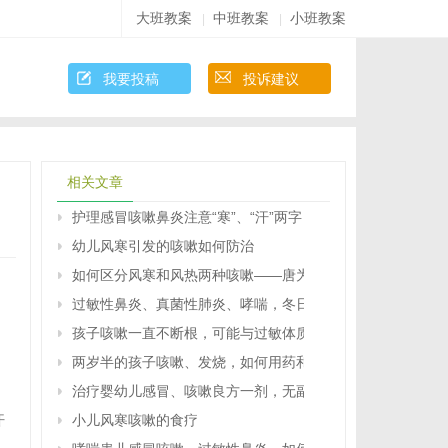
大班教案
中班教案
小班教案
|
|
我要投稿
投诉建议
相关文章
护理感冒咳嗽鼻炎注意“寒”、“汗”两字
幼儿风寒引发的咳嗽如何防治
如何区分风寒和风热两种咳嗽――唐为勇回答
过敏性鼻炎、真菌性肺炎、哮喘，冬日咳嗽的三只魔手
孩子咳嗽一直不断根，可能与过敏体质有关
，
两岁半的孩子咳嗽、发烧，如何用药和护理
。
治疗婴幼儿感冒、咳嗽良方一剂，无副作用
汗
小儿风寒咳嗽的食疗