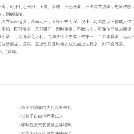
阖，司汗孔之开闭。正虚、腠理、汗孔开泄，汗出湿衣沾体，热量传散
内生，则病咳喘。
人衣着应适度，温而无汗，不冷不热为宜。况小儿对温热反应较成人强
一手帕，既可御寒，又可吸汗，湿时更换，不致沾衣，可免传导散热而保
虽小举，可达御寒之大利。尤闻学生上午或下午第一、二节体育课，运动
气油然而生，必病。若运动后及时换衣或先如上法行之，则不会感寒。
。”妙哉。
孩子的阴囊内为何没有睾丸
让孩子自由地呼吸(二)
哮喘性支气管炎就是哮喘吗
女婴为什么会发生外阴炎症