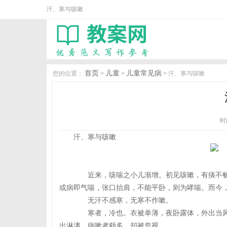
汗、寒与咳嗽
首页
儿童
儿童常见病
您的位置：
>
>
> 汗、寒与咳嗽
时间
汗、寒与咳嗽
近来，咳喘之小儿渐增。初见咳嗽，有痰不畅
或病即气喘，张口抬肩，不能平卧，则为哮喘。而今
无汗不感寒，无寒不作嗽。
寒者，冷也。衣被单薄，夜卧露体，外出当风
出淋漓，病嗽者颇多，却被忽视。