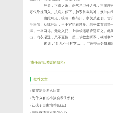
汗者，正虚之象。正气乃卫外之气，主腠理开
寒气乘虚而入、抗病力低下，肺系首当其冲，痰浊
由此可见，咳喘一疾与汗、寒关系密切。古凡
至三倍，动辄汗出，当不宜穿着过多。若平素背部垫
温，一举两得。无论入托、上学或运动皆适宜之。此
出，内衣湿透，又不更换，后二节教室听课，顿感寒
古训：“育儿不可暖衣……。”“需带三分饥和寒
(责任编辑:暖暖的阳光)
推荐文章
脑震荡是怎么回事
为什么有的小孩会发生便秘
让孩子自由地呼吸(五)
喉咙有痰咳不出怎么办