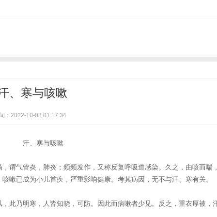
汗、寒与咳嗽
：2022-10-08 01:17:34
，谓气管炎，肺炎；频频发作，又称反复呼吸道感染。久之，由咳而喘
，咳嗽已成为小儿首疾，严重影响健康。考其病因，无不与汗、寒有关
，此乃明寒，人皆知晓，可防。因此而病嗽者少见。反之，重衣厚被，