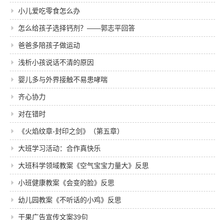
小儿爱吃零食怎么办
怎么给孩子选择钙剂？――郭志平回答
爸爸多陪孩子做运动
浅析小孩说话不清的原因
婴儿多与外界接触不易患哮喘
齐心协力
对在错时
《火焰纹章-封印之剑》（第五章）
大班学习活动：合作真快乐
大班科学领域教案《空气宝宝力量大》反思
小班健康教案《会变的脸》反思
幼儿园教案《不听话的小鸡》反思
干果广告宣传文案39句