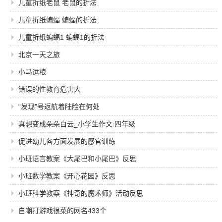
儿童折纸老鼠 老鼠的折法
儿童折纸蝙蝠 蝙蝠的折法
儿童折纸蝙蝠1 蝙蝠1的折法
北京一天之旅
小马运粮
错误的性教育危害大
“发现”号返航着陆险在何处
真想变成朵朵白云_小学生作文:四年级
促进幼儿各方面发展的感官训练
小班语言教案《大尾巴和小尾巴》反思
小班数学教案《开心花园》反思
小班科学教案《神奇的魔术师》活动反思
自嘲打游戏很菜的网名433个